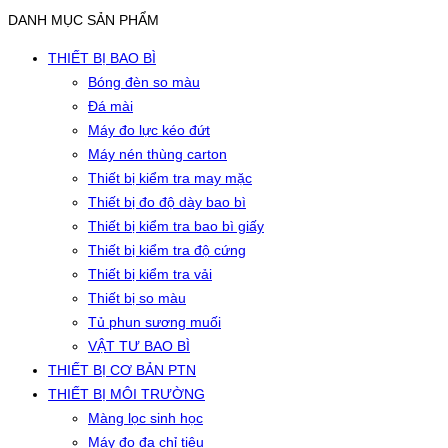
DANH MỤC SẢN PHẨM
THIẾT BỊ BAO BÌ
Bóng đèn so màu
Đá mài
Máy đo lực kéo đứt
Máy nén thùng carton
Thiết bị kiểm tra may mặc
Thiết bị đo độ dày bao bì
Thiết bị kiểm tra bao bì giấy
Thiết bị kiểm tra độ cứng
Thiết bị kiểm tra vải
Thiết bị so màu
Tủ phun sương muối
VẬT TƯ BAO BÌ
THIẾT BỊ CƠ BẢN PTN
THIẾT BỊ MÔI TRƯỜNG
Màng lọc sinh học
Máy đo đa chỉ tiêu