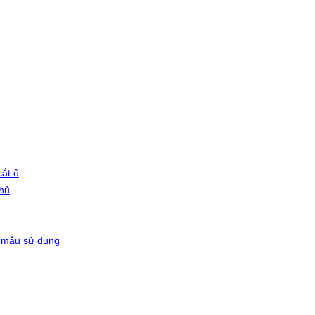
ắt ô
phủ
 mẫu sử dụng