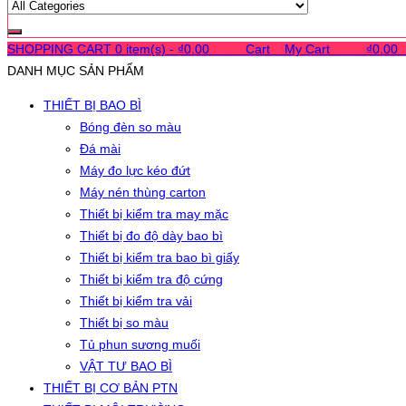
SHOPPING CART
0 item(s) -
₫
0.00
0
0
0
Cart
0
My Cart
0
0
0
₫
0.00
DANH MỤC SẢN PHẨM
THIẾT BỊ BAO BÌ
Bóng đèn so màu
Đá mài
Máy đo lực kéo đứt
Máy nén thùng carton
Thiết bị kiểm tra may mặc
Thiết bị đo độ dày bao bì
Thiết bị kiểm tra bao bì giấy
Thiết bị kiểm tra độ cứng
Thiết bị kiểm tra vải
Thiết bị so màu
Tủ phun sương muối
VẬT TƯ BAO BÌ
THIẾT BỊ CƠ BẢN PTN