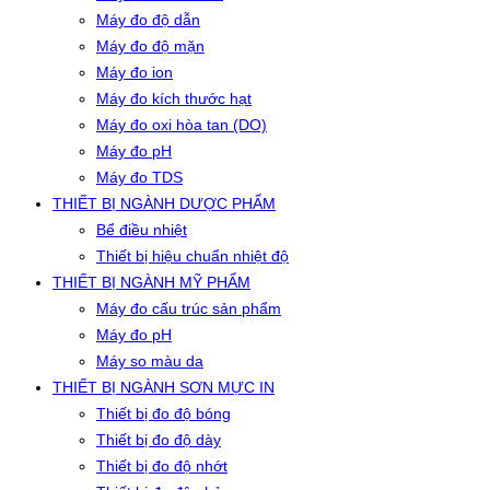
Máy đo độ dẫn
Máy đo độ mặn
Máy đo ion
Máy đo kích thước hạt
Máy đo oxi hòa tan (DO)
Máy đo pH
Máy đo TDS
THIẾT BỊ NGÀNH DƯỢC PHẨM
Bể điều nhiệt
Thiết bị hiệu chuẩn nhiệt độ
THIẾT BỊ NGÀNH MỸ PHẨM
Máy đo cấu trúc sản phẩm
Máy đo pH
Máy so màu da
THIẾT BỊ NGÀNH SƠN MỰC IN
Thiết bị đo độ bóng
Thiết bị đo độ dày
Thiết bị đo độ nhớt