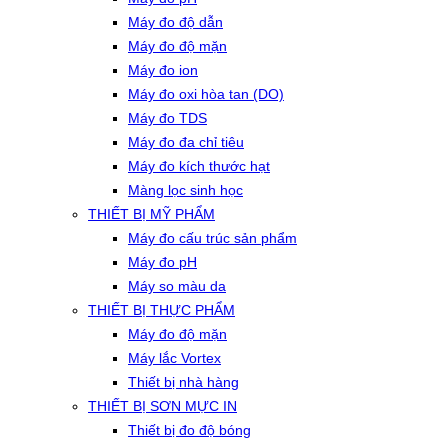
Máy đo độ dẫn
Máy đo độ mặn
Máy đo ion
Máy đo oxi hòa tan (DO)
Máy đo TDS
Máy đo đa chỉ tiêu
Máy đo kích thước hạt
Màng lọc sinh học
THIẾT BỊ MỸ PHẨM
Máy đo cấu trúc sản phẩm
Máy đo pH
Máy so màu da
THIẾT BỊ THỰC PHẨM
Máy đo độ mặn
Máy lắc Vortex
Thiết bị nhà hàng
THIẾT BỊ SƠN MỰC IN
Thiết bị đo độ bóng