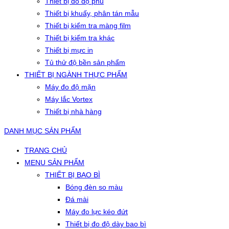
Thiết bị đo độ phủ
Thiết bị khuấy, phân tán mẫu
Thiết bị kiểm tra màng film
Thiết bị kiểm tra khác
Thiết bị mực in
Tủ thử độ bền sản phẩm
THIẾT BỊ NGÀNH THỰC PHẨM
Máy đo độ mặn
Máy lắc Vortex
Thiết bị nhà hàng
DANH MỤC SẢN PHẨM
TRANG CHỦ
MENU SẢN PHẨM
THIẾT BỊ BAO BÌ
Bóng đèn so màu
Đá mài
Máy đo lực kéo đứt
Thiết bị đo độ dày bao bì