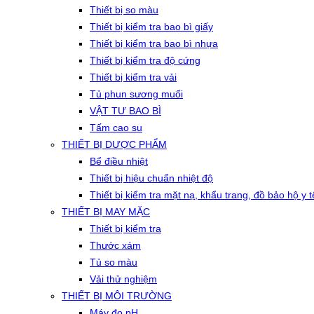
Thiết bị so màu
Thiết bị kiểm tra bao bì giấy
Thiết bị kiểm tra bao bì nhựa
Thiết bị kiểm tra độ cứng
Thiết bị kiểm tra vải
Tủ phun sương muối
VẬT TƯ BAO BÌ
Tấm cao su
THIẾT BỊ DƯỢC PHẨM
Bể điều nhiệt
Thiết bị hiệu chuẩn nhiệt độ
Thiết bị kiểm tra mặt nạ, khẩu trang, đồ bảo hộ y t
THIẾT BỊ MAY MẶC
Thiết bị kiểm tra
Thước xám
Tủ so màu
Vải thử nghiệm
THIẾT BỊ MÔI TRƯỜNG
Máy đo pH