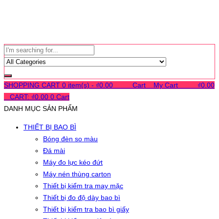
SHOPPING CART
0 item(s) -
₫
0.00
0
0
0
Cart
0
My Cart
0
0
0
₫
0.00
0
CART:
₫
0.00
0
Cart
DANH MỤC SẢN PHẨM
THIẾT BỊ BAO BÌ
Bóng đèn so màu
Đá mài
Máy đo lực kéo đứt
Máy nén thùng carton
Thiết bị kiểm tra may mặc
Thiết bị đo độ dày bao bì
Thiết bị kiểm tra bao bì giấy