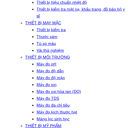
Thiết bị hiệu chuẩn nhiệt độ
Thiết bị kiểm tra mặt nạ, khẩu trang, đồ bảo hộ y
tế
THIẾT BỊ MAY MẶC
Thiết bị kiểm tra
Thước xám
Tủ so màu
Vải thử nghiệm
THIẾT BỊ MÔI TRƯỜNG
Máy đo pH
Máy đo độ dẫn
Máy đo độ mặn
Máy đo ion
Máy đo oxi hòa tan (DO)
Máy đo TDS
Máy đo đa chỉ tiêu
Máy đo kích thước hạt
Màng lọc sinh học
THIẾT BỊ MỸ PHẨM