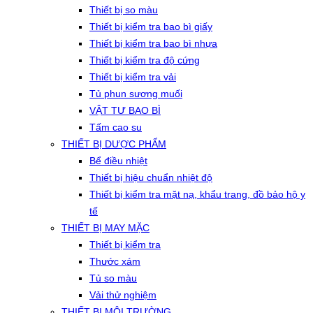
Thiết bị so màu
Thiết bị kiểm tra bao bì giấy
Thiết bị kiểm tra bao bì nhựa
Thiết bị kiểm tra độ cứng
Thiết bị kiểm tra vải
Tủ phun sương muối
VẬT TƯ BAO BÌ
Tấm cao su
THIẾT BỊ DƯỢC PHẨM
Bể điều nhiệt
Thiết bị hiệu chuẩn nhiệt độ
Thiết bị kiểm tra mặt nạ, khẩu trang, đồ bảo hộ y
tế
THIẾT BỊ MAY MẶC
Thiết bị kiểm tra
Thước xám
Tủ so màu
Vải thử nghiệm
THIẾT BỊ MÔI TRƯỜNG