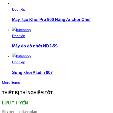
Đọc tiếp
Máy Tạo Khói Pro 900 Hãng Anchor Chef
Đọc tiếp
Máy đo độ nhớt NDJ-5S
Đọc tiếp
Súng khói Aladin 007
More items
THIẾT BỊ THÍ NGHIỆM TỐT
LƯU THỊ YẾN
Skype:
citi.yeudau