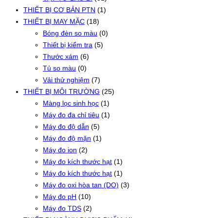
THIẾT BỊ CƠ BẢN PTN
(1)
THIẾT BỊ MAY MẶC
(18)
Bóng đèn so màu
(0)
Thiết bị kiểm tra
(5)
Thước xám
(6)
Tủ so màu
(0)
Vải thử nghiệm
(7)
THIẾT BỊ MÔI TRƯỜNG
(25)
Màng lọc sinh học
(1)
Máy đo đa chỉ tiêu
(1)
Máy đo độ dẫn
(5)
Máy đo độ mặn
(1)
Máy đo ion
(2)
Máy đo kích thước hạt
(1)
Máy đo kích thước hạt
(1)
Máy đo oxi hòa tan (DO)
(3)
Máy đo pH
(10)
Máy đo TDS
(2)