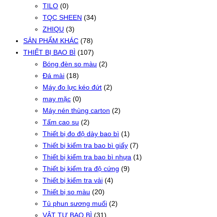
TILO
(0)
TQC SHEEN
(34)
ZHIQU
(3)
SẢN PHẨM KHÁC
(78)
THIẾT BỊ BAO BÌ
(107)
Bóng đèn so màu
(2)
Đá mài
(18)
Máy đo lực kéo đứt
(2)
may mặc
(0)
Máy nén thùng carton
(2)
Tấm cao su
(2)
Thiết bị đo độ dày bao bì
(1)
Thiết bị kiểm tra bao bì giấy
(7)
Thiết bị kiểm tra bao bì nhựa
(1)
Thiết bị kiểm tra độ cứng
(9)
Thiết bị kiểm tra vải
(4)
Thiết bị so màu
(20)
Tủ phun sương muối
(2)
VẬT TƯ BAO BÌ
(31)