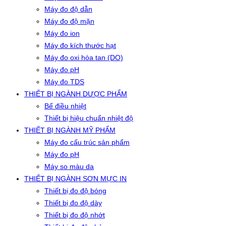
Máy đo độ dẫn
Máy đo độ mặn
Máy đo ion
Máy đo kích thước hạt
Máy đo oxi hòa tan (DO)
Máy đo pH
Máy đo TDS
THIẾT BỊ NGÀNH DƯỢC PHẨM
Bể điều nhiệt
Thiết bị hiệu chuẩn nhiệt độ
THIẾT BỊ NGÀNH MỸ PHẨM
Máy đo cấu trúc sản phẩm
Máy đo pH
Máy so màu da
THIẾT BỊ NGÀNH SƠN MỰC IN
Thiết bị đo độ bóng
Thiết bị đo độ dày
Thiết bị đo độ nhớt