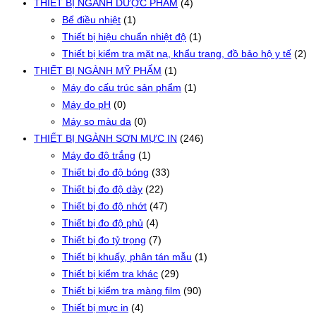
THIẾT BỊ NGÀNH DƯỢC PHẨM
(4)
Bể điều nhiệt
(1)
Thiết bị hiệu chuẩn nhiệt độ
(1)
Thiết bị kiểm tra mặt nạ, khẩu trang, đồ bảo hộ y tế
(2)
THIẾT BỊ NGÀNH MỸ PHẨM
(1)
Máy đo cấu trúc sản phẩm
(1)
Máy đo pH
(0)
Máy so màu da
(0)
THIẾT BỊ NGÀNH SƠN MỰC IN
(246)
Máy đo độ trắng
(1)
Thiết bị đo độ bóng
(33)
Thiết bị đo độ dày
(22)
Thiết bị đo độ nhớt
(47)
Thiết bị đo độ phủ
(4)
Thiết bị đo tỷ trọng
(7)
Thiết bị khuấy, phân tán mẫu
(1)
Thiết bị kiểm tra khác
(29)
Thiết bị kiểm tra màng film
(90)
Thiết bị mực in
(4)