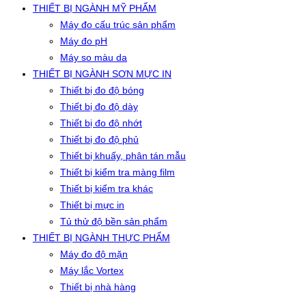
THIẾT BỊ NGÀNH MỸ PHẨM
Máy đo cấu trúc sản phẩm
Máy đo pH
Máy so màu da
THIẾT BỊ NGÀNH SƠN MỰC IN
Thiết bị đo độ bóng
Thiết bị đo độ dày
Thiết bị đo độ nhớt
Thiết bị đo độ phủ
Thiết bị khuấy, phân tán mẫu
Thiết bị kiểm tra màng film
Thiết bị kiểm tra khác
Thiết bị mực in
Tủ thử độ bền sản phẩm
THIẾT BỊ NGÀNH THỰC PHẨM
Máy đo độ mặn
Máy lắc Vortex
Thiết bị nhà hàng