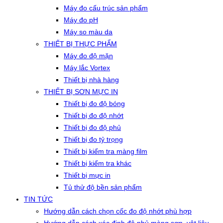
Máy đo cấu trúc sản phẩm
Máy đo pH
Máy so màu da
THIẾT BỊ THỰC PHẨM
Máy đo độ mặn
Máy lắc Vortex
Thiết bị nhà hàng
THIẾT BỊ SƠN MỰC IN
Thiết bị đo độ bóng
Thiết bị đo độ nhớt
Thiết bị đo độ phủ
Thiết bị đo tỷ trọng
Thiết bị kiểm tra màng film
Thiết bị kiểm tra khác
Thiết bị mực in
Tủ thử độ bền sản phẩm
TIN TỨC
Hướng dẫn cách chọn cốc đo độ nhớt phù hợp