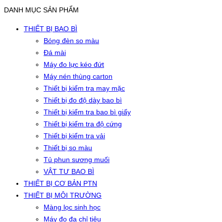
DANH MỤC SẢN PHẨM
THIẾT BỊ BAO BÌ
Bóng đèn so màu
Đá mài
Máy đo lực kéo đứt
Máy nén thùng carton
Thiết bị kiểm tra may mặc
Thiết bị đo độ dày bao bì
Thiết bị kiểm tra bao bì giấy
Thiết bị kiểm tra độ cứng
Thiết bị kiểm tra vải
Thiết bị so màu
Tủ phun sương muối
VẬT TƯ BAO BÌ
THIẾT BỊ CƠ BẢN PTN
THIẾT BỊ MÔI TRƯỜNG
Màng lọc sinh học
Máy đo đa chỉ tiêu