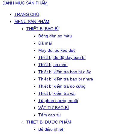
DANH MỤC SẢN PHẨM
TRANG CHỦ
MENU SẢN PHẨM
THIẾT BỊ BAO BÌ
Bóng đèn so màu
Đá mài
Máy đo lực kéo đứt
Thiết bị đo độ dày bao bì
Thiết bị so màu
Thiết bị kiểm tra bao bì giấy
Thiết bị kiểm tra bao bì nhựa
Thiết bị kiểm tra độ cứng
Thiết bị kiểm tra vải
Tủ phun sương muối
VẬT TƯ BAO BÌ
Tấm cao su
THIẾT BỊ DƯỢC PHẨM
Bể điều nhiệt