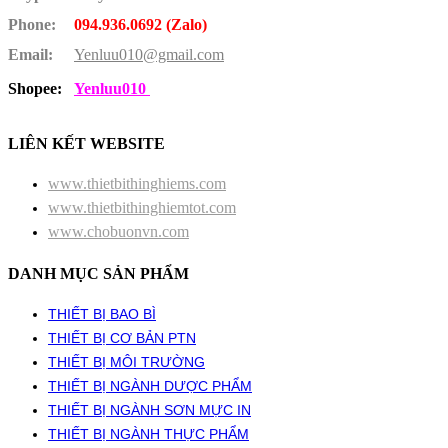
Phone:
094.936.0692 (Zalo)
Email:
Yenluu010@gmail.com
Shopee:
Yenluu010
LIÊN KẾT WEBSITE
www.thietbithinghiems.com
www.thietbithinghiemtot.com
www.chobuonvn.com
DANH MỤC SẢN PHẨM
THIẾT BỊ BAO BÌ
THIẾT BỊ CƠ BẢN PTN
THIẾT BỊ MÔI TRƯỜNG
THIẾT BỊ NGÀNH DƯỢC PHẨM
THIẾT BỊ NGÀNH SƠN MỰC IN
THIẾT BỊ NGÀNH THỰC PHẨM