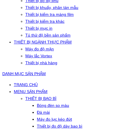
Thiết bị đo độ phủ
Thiết bị khuấy, phân tán mẫu
Thiết bị kiểm tra màng film
Thiết bị kiểm tra khác
Thiết bị mực in
Tủ thử độ bền sản phẩm
THIẾT BỊ NGÀNH THỰC PHẨM
Máy đo độ mặn
Máy lắc Vortex
Thiết bị nhà hàng
DANH MỤC SẢN PHẨM
TRANG CHỦ
MENU SẢN PHẨM
THIẾT BỊ BAO BÌ
Bóng đèn so màu
Đá mài
Máy đo lực kéo đứt
Thiết bị đo độ dày bao bì