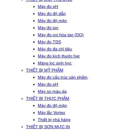
Máy đo pH
Máy đo độ dẫn
Máy đo độ mặn
Máy đo ion
Máy đo oxi hòa tan (DO)
Máy đo TDS
Máy đo đa chỉ tiêu
Máy đo kích thước hạt
Màng lọc sinh học
THIẾT BỊ MỸ PHẨM
Máy đo cấu trúc sản phẩm
Máy đo pH
Máy so màu da
THIẾT BỊ THỰC PHẨM
Máy đo độ mặn
Máy lắc Vortex
Thiết bị nhà hàng
THIẾT BỊ SƠN MỰC IN