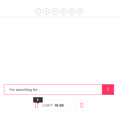
0
CART:
₫
0.00