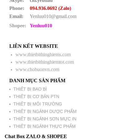
Skype:
citi.yeudau
Phone:
094.936.0692 (Zalo)
Email:
Yenluu010@gmail.com
Shopee:
Yenluu010
LIÊN KẾT WEBSITE
www.thietbithinghiems.com
www.thietbithinghiemtot.com
www.chobuonvn.com
DANH MỤC SẢN PHẨM
THIẾT BỊ BAO BÌ
THIẾT BỊ CƠ BẢN PTN
THIẾT BỊ MÔI TRƯỜNG
THIẾT BỊ NGÀNH DƯỢC PHẨM
THIẾT BỊ NGÀNH SƠN MỰC IN
THIẾT BỊ NGÀNH THỰC PHẨM
Chat Box ZALO & SHOPEE