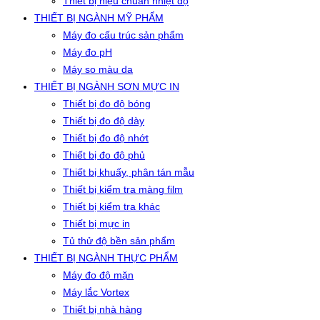
Thiết bị hiệu chuẩn nhiệt độ
THIẾT BỊ NGÀNH MỸ PHẨM
Máy đo cấu trúc sản phẩm
Máy đo pH
Máy so màu da
THIẾT BỊ NGÀNH SƠN MỰC IN
Thiết bị đo độ bóng
Thiết bị đo độ dày
Thiết bị đo độ nhớt
Thiết bị đo độ phủ
Thiết bị khuấy, phân tán mẫu
Thiết bị kiểm tra màng film
Thiết bị kiểm tra khác
Thiết bị mực in
Tủ thử độ bền sản phẩm
THIẾT BỊ NGÀNH THỰC PHẨM
Máy đo độ mặn
Máy lắc Vortex
Thiết bị nhà hàng