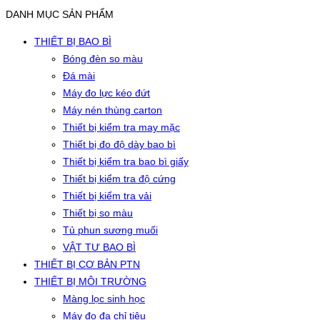
DANH MỤC SẢN PHẨM
THIẾT BỊ BAO BÌ
Bóng đèn so màu
Đá mài
Máy đo lực kéo đứt
Máy nén thùng carton
Thiết bị kiểm tra may mặc
Thiết bị đo độ dày bao bì
Thiết bị kiểm tra bao bì giấy
Thiết bị kiểm tra độ cứng
Thiết bị kiểm tra vải
Thiết bị so màu
Tủ phun sương muối
VẬT TƯ BAO BÌ
THIẾT BỊ CƠ BẢN PTN
THIẾT BỊ MÔI TRƯỜNG
Màng lọc sinh học
Máy đo đa chỉ tiêu