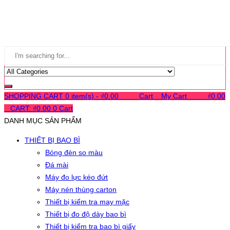
SHOPPING CART
0 item(s) -
₫
0.00
0
0
0
Cart
0
My Cart
0
0
0
₫
0.00
0
CART:
₫
0.00
0
Cart
DANH MỤC SẢN PHẨM
THIẾT BỊ BAO BÌ
Bóng đèn so màu
Đá mài
Máy đo lực kéo đứt
Máy nén thùng carton
Thiết bị kiểm tra may mặc
Thiết bị đo độ dày bao bì
Thiết bị kiểm tra bao bì giấy