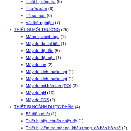
Thiết bị kiểm tra
(5)
Thước xám
(6)
Tủ so màu
(0)
Vải thử nghiệm
(7)
THIẾT BỊ MÔI TRƯỜNG
(25)
Màng lọc sinh học
(1)
Máy đo đa chỉ tiêu
(1)
Máy đo độ dẫn
(5)
Máy đo độ mặn
(1)
Máy đo ion
(2)
Máy đo kích thước hạt
(1)
Máy đo kích thước hạt
(1)
Máy đo oxi hòa tan (DO)
(3)
Máy đo pH
(10)
Máy đo TDS
(2)
THIẾT BỊ NGÀNH DƯỢC PHẨM
(4)
Bể điều nhiệt
(1)
Thiết bị hiệu chuẩn nhiệt độ
(1)
Thiết bị kiểm tra mặt nạ, khẩu trang, đồ bảo hộ y tế
(2)