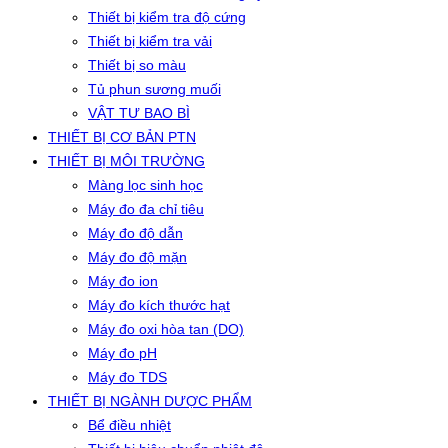
Thiết bị kiểm tra độ cứng
Thiết bị kiểm tra vải
Thiết bị so màu
Tủ phun sương muối
VẬT TƯ BAO BÌ
THIẾT BỊ CƠ BẢN PTN
THIẾT BỊ MÔI TRƯỜNG
Màng lọc sinh học
Máy đo đa chỉ tiêu
Máy đo độ dẫn
Máy đo độ mặn
Máy đo ion
Máy đo kích thước hạt
Máy đo oxi hòa tan (DO)
Máy đo pH
Máy đo TDS
THIẾT BỊ NGÀNH DƯỢC PHẨM
Bể điều nhiệt