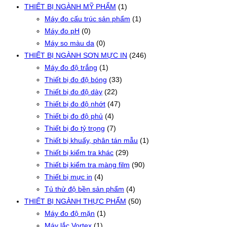
THIẾT BỊ NGÀNH MỸ PHẨM
(1)
Máy đo cấu trúc sản phẩm
(1)
Máy đo pH
(0)
Máy so màu da
(0)
THIẾT BỊ NGÀNH SƠN MỰC IN
(246)
Máy đo độ trắng
(1)
Thiết bị đo độ bóng
(33)
Thiết bị đo độ dày
(22)
Thiết bị đo độ nhớt
(47)
Thiết bị đo độ phủ
(4)
Thiết bị đo tỷ trọng
(7)
Thiết bị khuấy, phân tán mẫu
(1)
Thiết bị kiểm tra khác
(29)
Thiết bị kiểm tra màng film
(90)
Thiết bị mực in
(4)
Tủ thử độ bền sản phẩm
(4)
THIẾT BỊ NGÀNH THỰC PHẨM
(50)
Máy đo độ mặn
(1)
Máy lắc Vortex
(1)