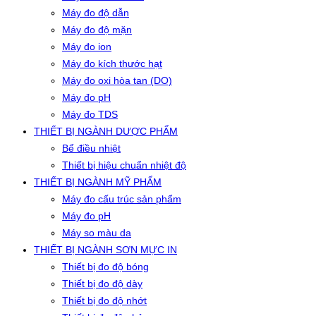
Máy đo độ dẫn
Máy đo độ mặn
Máy đo ion
Máy đo kích thước hạt
Máy đo oxi hòa tan (DO)
Máy đo pH
Máy đo TDS
THIẾT BỊ NGÀNH DƯỢC PHẨM
Bể điều nhiệt
Thiết bị hiệu chuẩn nhiệt độ
THIẾT BỊ NGÀNH MỸ PHẨM
Máy đo cấu trúc sản phẩm
Máy đo pH
Máy so màu da
THIẾT BỊ NGÀNH SƠN MỰC IN
Thiết bị đo độ bóng
Thiết bị đo độ dày
Thiết bị đo độ nhớt