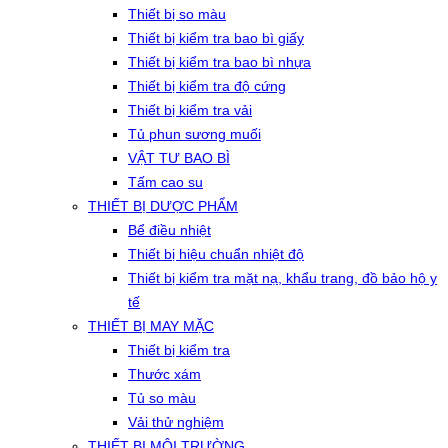
Thiết bị so màu
Thiết bị kiểm tra bao bì giấy
Thiết bị kiểm tra bao bì nhựa
Thiết bị kiểm tra độ cứng
Thiết bị kiểm tra vải
Tủ phun sương muối
VẬT TƯ BAO BÌ
Tấm cao su
THIẾT BỊ DƯỢC PHẨM
Bể điều nhiệt
Thiết bị hiệu chuẩn nhiệt độ
Thiết bị kiểm tra mặt nạ, khẩu trang, đồ bảo hộ y
tế
THIẾT BỊ MAY MẶC
Thiết bị kiểm tra
Thước xám
Tủ so màu
Vải thử nghiệm
THIẾT BỊ MÔI TRƯỜNG