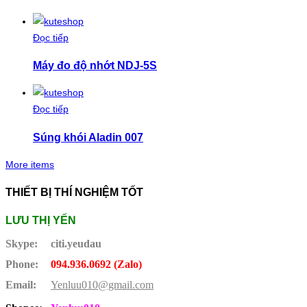
Đọc tiếp
Máy đo độ nhớt NDJ-5S
Đọc tiếp
Súng khói Aladin 007
More items
THIẾT BỊ THÍ NGHIỆM TỐT
LƯU THỊ YẾN
Skype:
citi.yeudau
Phone:
094.936.0692 (Zalo)
Email:
Yenluu010@gmail.com