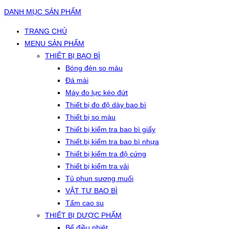
DANH MỤC SẢN PHẨM
TRANG CHỦ
MENU SẢN PHẨM
THIẾT BỊ BAO BÌ
Bóng đèn so màu
Đá mài
Máy đo lực kéo đứt
Thiết bị đo độ dày bao bì
Thiết bị so màu
Thiết bị kiểm tra bao bì giấy
Thiết bị kiểm tra bao bì nhựa
Thiết bị kiểm tra độ cứng
Thiết bị kiểm tra vải
Tủ phun sương muối
VẬT TƯ BAO BÌ
Tấm cao su
THIẾT BỊ DƯỢC PHẨM
Bể điều nhiệt