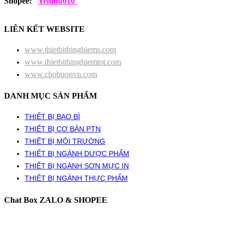
Shopee:
Yenluu010
LIÊN KẾT WEBSITE
www.thietbithinghiems.com
www.thietbithinghiemtot.com
www.chobuonvn.com
DANH MỤC SẢN PHẨM
THIẾT BỊ BAO BÌ
THIẾT BỊ CƠ BẢN PTN
THIẾT BỊ MÔI TRƯỜNG
THIẾT BỊ NGÀNH DƯỢC PHẨM
THIẾT BỊ NGÀNH SƠN MỰC IN
THIẾT BỊ NGÀNH THỰC PHẨM
Chat Box ZALO & SHOPEE