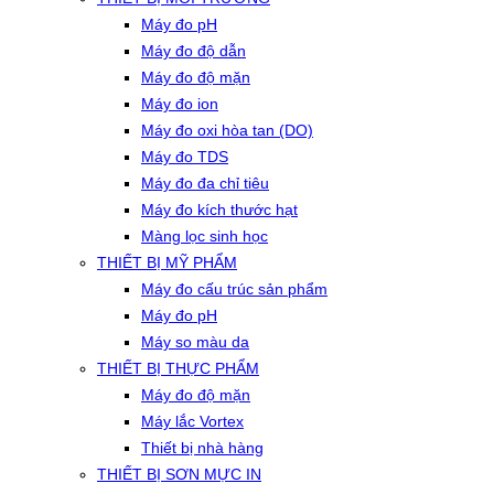
Máy đo pH
Máy đo độ dẫn
Máy đo độ mặn
Máy đo ion
Máy đo oxi hòa tan (DO)
Máy đo TDS
Máy đo đa chỉ tiêu
Máy đo kích thước hạt
Màng lọc sinh học
THIẾT BỊ MỸ PHẨM
Máy đo cấu trúc sản phẩm
Máy đo pH
Máy so màu da
THIẾT BỊ THỰC PHẨM
Máy đo độ mặn
Máy lắc Vortex
Thiết bị nhà hàng
THIẾT BỊ SƠN MỰC IN