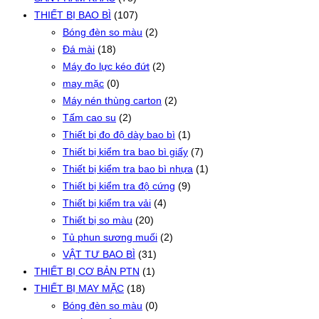
THIẾT BỊ BAO BÌ
(107)
Bóng đèn so màu
(2)
Đá mài
(18)
Máy đo lực kéo đứt
(2)
may mặc
(0)
Máy nén thùng carton
(2)
Tấm cao su
(2)
Thiết bị đo độ dày bao bì
(1)
Thiết bị kiểm tra bao bì giấy
(7)
Thiết bị kiểm tra bao bì nhựa
(1)
Thiết bị kiểm tra độ cứng
(9)
Thiết bị kiểm tra vải
(4)
Thiết bị so màu
(20)
Tủ phun sương muối
(2)
VẬT TƯ BAO BÌ
(31)
THIẾT BỊ CƠ BẢN PTN
(1)
THIẾT BỊ MAY MẶC
(18)
Bóng đèn so màu
(0)