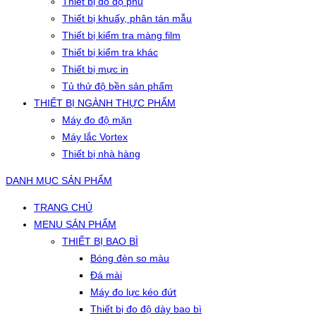
Thiết bị đo độ phủ
Thiết bị khuấy, phân tán mẫu
Thiết bị kiểm tra màng film
Thiết bị kiểm tra khác
Thiết bị mực in
Tủ thử độ bền sản phẩm
THIẾT BỊ NGÀNH THỰC PHẨM
Máy đo độ mặn
Máy lắc Vortex
Thiết bị nhà hàng
DANH MỤC SẢN PHẨM
TRANG CHỦ
MENU SẢN PHẨM
THIẾT BỊ BAO BÌ
Bóng đèn so màu
Đá mài
Máy đo lực kéo đứt
Thiết bị đo độ dày bao bì