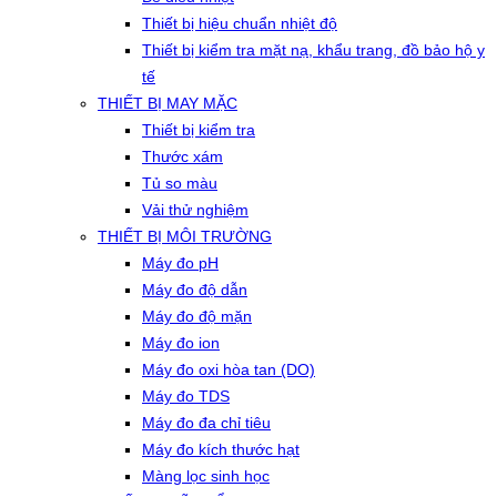
Thiết bị hiệu chuẩn nhiệt độ
Thiết bị kiểm tra mặt nạ, khẩu trang, đồ bảo hộ y
tế
THIẾT BỊ MAY MẶC
Thiết bị kiểm tra
Thước xám
Tủ so màu
Vải thử nghiệm
THIẾT BỊ MÔI TRƯỜNG
Máy đo pH
Máy đo độ dẫn
Máy đo độ mặn
Máy đo ion
Máy đo oxi hòa tan (DO)
Máy đo TDS
Máy đo đa chỉ tiêu
Máy đo kích thước hạt
Màng lọc sinh học