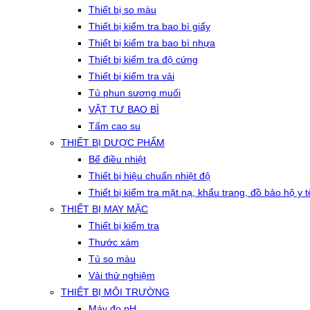
Thiết bị so màu
Thiết bị kiểm tra bao bì giấy
Thiết bị kiểm tra bao bì nhựa
Thiết bị kiểm tra độ cứng
Thiết bị kiểm tra vải
Tủ phun sương muối
VẬT TƯ BAO BÌ
Tấm cao su
THIẾT BỊ DƯỢC PHẨM
Bể điều nhiệt
Thiết bị hiệu chuẩn nhiệt độ
Thiết bị kiểm tra mặt nạ, khẩu trang, đồ bảo hộ y t
THIẾT BỊ MAY MẶC
Thiết bị kiểm tra
Thước xám
Tủ so màu
Vải thử nghiệm
THIẾT BỊ MÔI TRƯỜNG
Máy đo pH