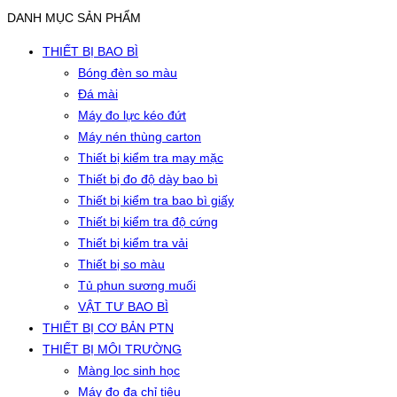
DANH MỤC SẢN PHẨM
THIẾT BỊ BAO BÌ
Bóng đèn so màu
Đá mài
Máy đo lực kéo đứt
Máy nén thùng carton
Thiết bị kiểm tra may mặc
Thiết bị đo độ dày bao bì
Thiết bị kiểm tra bao bì giấy
Thiết bị kiểm tra độ cứng
Thiết bị kiểm tra vải
Thiết bị so màu
Tủ phun sương muối
VẬT TƯ BAO BÌ
THIẾT BỊ CƠ BẢN PTN
THIẾT BỊ MÔI TRƯỜNG
Màng lọc sinh học
Máy đo đa chỉ tiêu