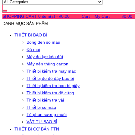
SHOPPING CART
0 item(s) -
₫
0.00
0
0
0
Cart
0
My Cart
0
0
0
₫
0.00
DANH MỤC SẢN PHẨM
THIẾT BỊ BAO BÌ
Bóng đèn so màu
Đá mài
Máy đo lực kéo đứt
Máy nén thùng carton
Thiết bị kiểm tra may mặc
Thiết bị đo độ dày bao bì
Thiết bị kiểm tra bao bì giấy
Thiết bị kiểm tra độ cứng
Thiết bị kiểm tra vải
Thiết bị so màu
Tủ phun sương muối
VẬT TƯ BAO BÌ
THIẾT BỊ CƠ BẢN PTN