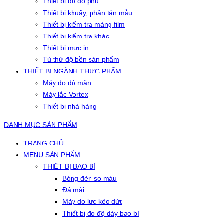
Thiết bị đo độ phủ
Thiết bị khuấy, phân tán mẫu
Thiết bị kiểm tra màng film
Thiết bị kiểm tra khác
Thiết bị mực in
Tủ thử độ bền sản phẩm
THIẾT BỊ NGÀNH THỰC PHẨM
Máy đo độ mặn
Máy lắc Vortex
Thiết bị nhà hàng
DANH MỤC SẢN PHẨM
TRANG CHỦ
MENU SẢN PHẨM
THIẾT BỊ BAO BÌ
Bóng đèn so màu
Đá mài
Máy đo lực kéo đứt
Thiết bị đo độ dày bao bì