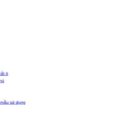
ắt ô
phủ
 mẫu sử dụng