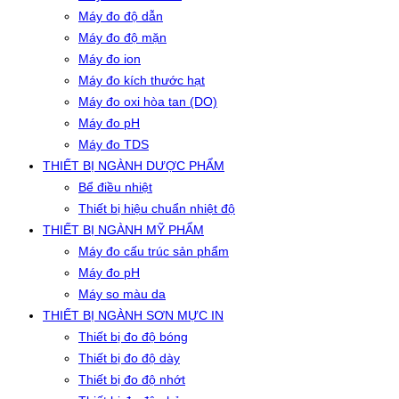
Máy đo độ dẫn
Máy đo độ mặn
Máy đo ion
Máy đo kích thước hạt
Máy đo oxi hòa tan (DO)
Máy đo pH
Máy đo TDS
THIẾT BỊ NGÀNH DƯỢC PHẨM
Bể điều nhiệt
Thiết bị hiệu chuẩn nhiệt độ
THIẾT BỊ NGÀNH MỸ PHẨM
Máy đo cấu trúc sản phẩm
Máy đo pH
Máy so màu da
THIẾT BỊ NGÀNH SƠN MỰC IN
Thiết bị đo độ bóng
Thiết bị đo độ dày
Thiết bị đo độ nhớt