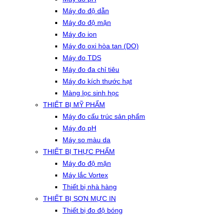
Máy đo độ dẫn
Máy đo độ mặn
Máy đo ion
Máy đo oxi hòa tan (DO)
Máy đo TDS
Máy đo đa chỉ tiêu
Máy đo kích thước hạt
Màng lọc sinh học
THIẾT BỊ MỸ PHẨM
Máy đo cấu trúc sản phẩm
Máy đo pH
Máy so màu da
THIẾT BỊ THỰC PHẨM
Máy đo độ mặn
Máy lắc Vortex
Thiết bị nhà hàng
THIẾT BỊ SƠN MỰC IN
Thiết bị đo độ bóng