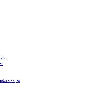
ắt ô
phủ
 mẫu sử dụng