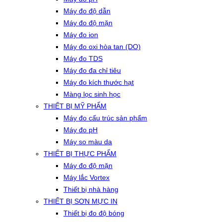
Máy đo độ dẫn
Máy đo độ mặn
Máy đo ion
Máy đo oxi hòa tan (DO)
Máy đo TDS
Máy đo đa chỉ tiêu
Máy đo kích thước hạt
Màng lọc sinh học
THIẾT BỊ MỸ PHẨM
Máy đo cấu trúc sản phẩm
Máy đo pH
Máy so màu da
THIẾT BỊ THỰC PHẨM
Máy đo độ mặn
Máy lắc Vortex
Thiết bị nhà hàng
THIẾT BỊ SƠN MỰC IN
Thiết bị đo độ bóng