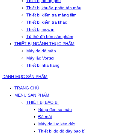
Thiết bị đo độ phủ
Thiết bị khuấy, phân tán mẫu
Thiết bị kiểm tra màng film
Thiết bị kiểm tra khác
Thiết bị mực in
Tủ thử độ bền sản phẩm
THIẾT BỊ NGÀNH THỰC PHẨM
Máy đo độ mặn
Máy lắc Vortex
Thiết bị nhà hàng
DANH MỤC SẢN PHẨM
TRANG CHỦ
MENU SẢN PHẨM
THIẾT BỊ BAO BÌ
Bóng đèn so màu
Đá mài
Máy đo lực kéo đứt
Thiết bị đo độ dày bao bì