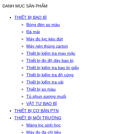
DANH MỤC SẢN PHẨM
THIẾT BỊ BAO BÌ
Bóng đèn so màu
Đá mài
Máy đo lực kéo đứt
Máy nén thùng carton
Thiết bị kiểm tra may mặc
Thiết bị đo độ dày bao bì
Thiết bị kiểm tra bao bì giấy
Thiết bị kiểm tra độ cứng
Thiết bị kiểm tra vải
Thiết bị so màu
Tủ phun sương muối
VẬT TƯ BAO BÌ
THIẾT BỊ CƠ BẢN PTN
THIẾT BỊ MÔI TRƯỜNG
Màng lọc sinh học
Máy đo đa chỉ tiêu