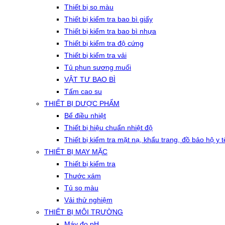
Thiết bị so màu
Thiết bị kiểm tra bao bì giấy
Thiết bị kiểm tra bao bì nhựa
Thiết bị kiểm tra độ cứng
Thiết bị kiểm tra vải
Tủ phun sương muối
VẬT TƯ BAO BÌ
Tấm cao su
THIẾT BỊ DƯỢC PHẨM
Bể điều nhiệt
Thiết bị hiệu chuẩn nhiệt độ
Thiết bị kiểm tra mặt nạ, khẩu trang, đồ bảo hộ y t
THIẾT BỊ MAY MẶC
Thiết bị kiểm tra
Thước xám
Tủ so màu
Vải thử nghiệm
THIẾT BỊ MÔI TRƯỜNG
Máy đo pH