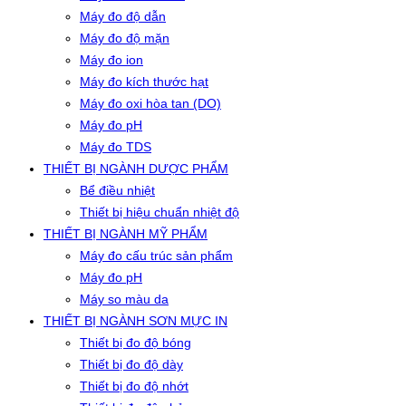
Máy đo độ dẫn
Máy đo độ mặn
Máy đo ion
Máy đo kích thước hạt
Máy đo oxi hòa tan (DO)
Máy đo pH
Máy đo TDS
THIẾT BỊ NGÀNH DƯỢC PHẨM
Bể điều nhiệt
Thiết bị hiệu chuẩn nhiệt độ
THIẾT BỊ NGÀNH MỸ PHẨM
Máy đo cấu trúc sản phẩm
Máy đo pH
Máy so màu da
THIẾT BỊ NGÀNH SƠN MỰC IN
Thiết bị đo độ bóng
Thiết bị đo độ dày
Thiết bị đo độ nhớt