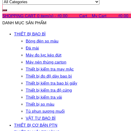
SHOPPING CART
0 item(s) -
₫
0.00
0
0
0
Cart
0
My Cart
0
0
0
₫
0.00
DANH MỤC SẢN PHẨM
THIẾT BỊ BAO BÌ
Bóng đèn so màu
Đá mài
Máy đo lực kéo đứt
Máy nén thùng carton
Thiết bị kiểm tra may mặc
Thiết bị đo độ dày bao bì
Thiết bị kiểm tra bao bì giấy
Thiết bị kiểm tra độ cứng
Thiết bị kiểm tra vải
Thiết bị so màu
Tủ phun sương muối
VẬT TƯ BAO BÌ
THIẾT BỊ CƠ BẢN PTN