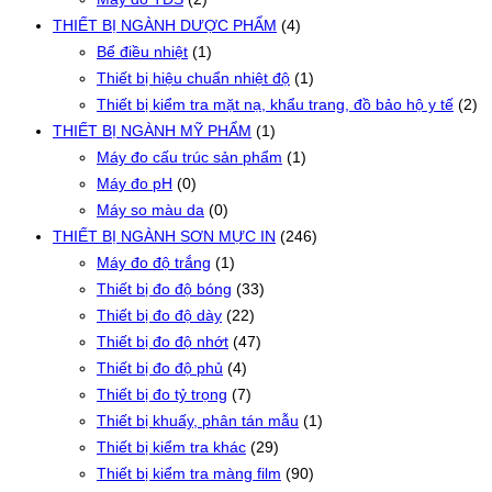
THIẾT BỊ NGÀNH DƯỢC PHẨM
(4)
Bể điều nhiệt
(1)
Thiết bị hiệu chuẩn nhiệt độ
(1)
Thiết bị kiểm tra mặt nạ, khẩu trang, đồ bảo hộ y tế
(2)
THIẾT BỊ NGÀNH MỸ PHẨM
(1)
Máy đo cấu trúc sản phẩm
(1)
Máy đo pH
(0)
Máy so màu da
(0)
THIẾT BỊ NGÀNH SƠN MỰC IN
(246)
Máy đo độ trắng
(1)
Thiết bị đo độ bóng
(33)
Thiết bị đo độ dày
(22)
Thiết bị đo độ nhớt
(47)
Thiết bị đo độ phủ
(4)
Thiết bị đo tỷ trọng
(7)
Thiết bị khuấy, phân tán mẫu
(1)
Thiết bị kiểm tra khác
(29)
Thiết bị kiểm tra màng film
(90)