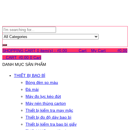
SHOPPING CART
0 item(s) -
₫
0.00
0
0
0
Cart
0
My Cart
0
0
0
₫
0.00
0
CART:
₫
0.00
0
Cart
DANH MỤC SẢN PHẨM
THIẾT BỊ BAO BÌ
Bóng đèn so màu
Đá mài
Máy đo lực kéo đứt
Máy nén thùng carton
Thiết bị kiểm tra may mặc
Thiết bị đo độ dày bao bì
Thiết bị kiểm tra bao bì giấy