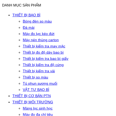
DANH MỤC SẢN PHẨM
THIẾT BỊ BAO BÌ
Bóng đèn so màu
Đá mài
Máy đo lực kéo đứt
Máy nén thùng carton
Thiết bị kiểm tra may mặc
Thiết bị đo độ dày bao bì
Thiết bị kiểm tra bao bì giấy
Thiết bị kiểm tra độ cứng
Thiết bị kiểm tra vải
Thiết bị so màu
Tủ phun sương muối
VẬT TƯ BAO BÌ
THIẾT BỊ CƠ BẢN PTN
THIẾT BỊ MÔI TRƯỜNG
Màng lọc sinh học
Máy đo đa chỉ tiêu