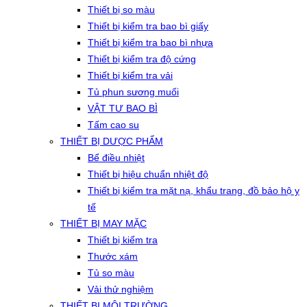
Thiết bị so màu
Thiết bị kiểm tra bao bì giấy
Thiết bị kiểm tra bao bì nhựa
Thiết bị kiểm tra độ cứng
Thiết bị kiểm tra vải
Tủ phun sương muối
VẬT TƯ BAO BÌ
Tấm cao su
THIẾT BỊ DƯỢC PHẨM
Bể điều nhiệt
Thiết bị hiệu chuẩn nhiệt độ
Thiết bị kiểm tra mặt nạ, khẩu trang, đồ bảo hộ y
tế
THIẾT BỊ MAY MẶC
Thiết bị kiểm tra
Thước xám
Tủ so màu
Vải thử nghiệm
THIẾT BỊ MÔI TRƯỜNG