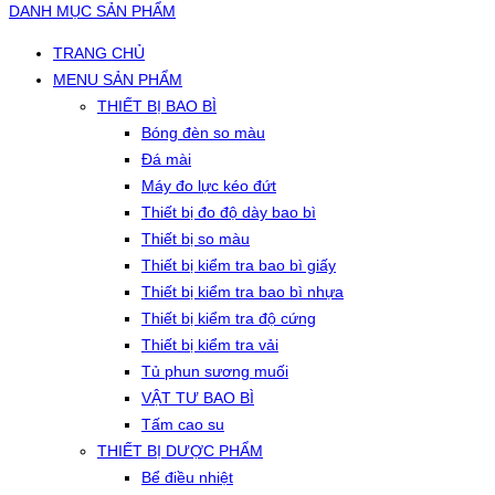
DANH MỤC SẢN PHẨM
TRANG CHỦ
MENU SẢN PHẨM
THIẾT BỊ BAO BÌ
Bóng đèn so màu
Đá mài
Máy đo lực kéo đứt
Thiết bị đo độ dày bao bì
Thiết bị so màu
Thiết bị kiểm tra bao bì giấy
Thiết bị kiểm tra bao bì nhựa
Thiết bị kiểm tra độ cứng
Thiết bị kiểm tra vải
Tủ phun sương muối
VẬT TƯ BAO BÌ
Tấm cao su
THIẾT BỊ DƯỢC PHẨM
Bể điều nhiệt