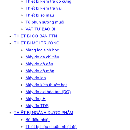
Thiết bị kiểm tra độ cứng
Thiết bị kiểm tra vải
Thiết bị so màu
Tủ phun sương muối
VẬT TƯ BAO BÌ
THIẾT BỊ CƠ BẢN PTN
THIẾT BỊ MÔI TRƯỜNG
Màng lọc sinh học
Máy đo đa chỉ tiêu
Máy đo độ dẫn
Máy đo độ mặn
Máy đo ion
Máy đo kích thước hạt
Máy đo oxi hòa tan (DO)
Máy đo pH
Máy đo TDS
THIẾT BỊ NGÀNH DƯỢC PHẨM
Bể điều nhiệt
Thiết bị hiệu chuẩn nhiệt độ