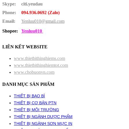
Skype:
citi.yeudau
Phone:
094.936.0692 (Zalo)
Email:
Yenluu010@gmail.com
Shopee:
Yenluu010
LIÊN KẾT WEBSITE
www.thietbithinghiems.com
www.thietbithinghiemtot.com
www.chobuonvn.com
DANH MỤC SẢN PHẨM
THIẾT BỊ BAO BÌ
THIẾT BỊ CƠ BẢN PTN
THIẾT BỊ MÔI TRƯỜNG
THIẾT BỊ NGÀNH DƯỢC PHẨM
THIẾT BỊ NGÀNH SƠN MỰC IN