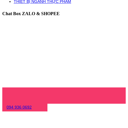
THIẾT BỊ NGÀNH THỰC PHẨM
Chat Box ZALO & SHOPEE
094 936 0692