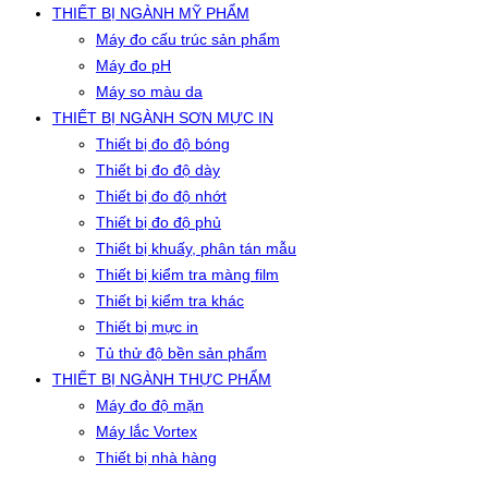
THIẾT BỊ NGÀNH MỸ PHẨM
Máy đo cấu trúc sản phẩm
Máy đo pH
Máy so màu da
THIẾT BỊ NGÀNH SƠN MỰC IN
Thiết bị đo độ bóng
Thiết bị đo độ dày
Thiết bị đo độ nhớt
Thiết bị đo độ phủ
Thiết bị khuấy, phân tán mẫu
Thiết bị kiểm tra màng film
Thiết bị kiểm tra khác
Thiết bị mực in
Tủ thử độ bền sản phẩm
THIẾT BỊ NGÀNH THỰC PHẨM
Máy đo độ mặn
Máy lắc Vortex
Thiết bị nhà hàng