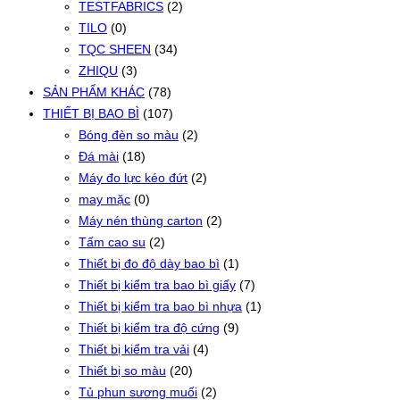
TESTFABRICS
(2)
TILO
(0)
TQC SHEEN
(34)
ZHIQU
(3)
SẢN PHẨM KHÁC
(78)
THIẾT BỊ BAO BÌ
(107)
Bóng đèn so màu
(2)
Đá mài
(18)
Máy đo lực kéo đứt
(2)
may mặc
(0)
Máy nén thùng carton
(2)
Tấm cao su
(2)
Thiết bị đo độ dày bao bì
(1)
Thiết bị kiểm tra bao bì giấy
(7)
Thiết bị kiểm tra bao bì nhựa
(1)
Thiết bị kiểm tra độ cứng
(9)
Thiết bị kiểm tra vải
(4)
Thiết bị so màu
(20)
Tủ phun sương muối
(2)