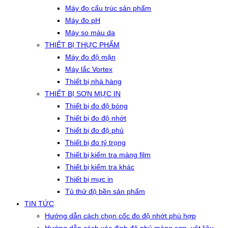
Máy đo cấu trúc sản phẩm
Máy đo pH
Máy so màu da
THIẾT BỊ THỰC PHẨM
Máy đo độ mặn
Máy lắc Vortex
Thiết bị nhà hàng
THIẾT BỊ SƠN MỰC IN
Thiết bị đo độ bóng
Thiết bị đo độ nhớt
Thiết bị đo độ phủ
Thiết bị đo tỷ trọng
Thiết bị kiểm tra màng film
Thiết bị kiểm tra khác
Thiết bị mực in
Tủ thử độ bền sản phẩm
TIN TỨC
Hướng dẫn cách chọn cốc đo độ nhớt phù hợp