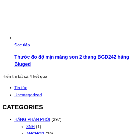
Đọc tiếp
Thước đo độ mịn màng sơn 2 thang BGD242 hãng
Biuged
Đã
Hiển thị tất cả 4 kết quả
sắp
Tin tức
xếp
Uncategorized
theo
mới
CATEGORIES
nhất
HÃNG PHÂN PHỐI
(297)
3NH
(1)
ANCHOR
(29)