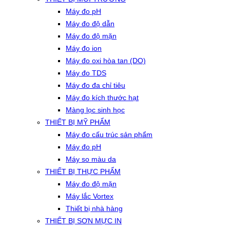
Máy đo pH
Máy đo độ dẫn
Máy đo độ mặn
Máy đo ion
Máy đo oxi hòa tan (DO)
Máy đo TDS
Máy đo đa chỉ tiêu
Máy đo kích thước hạt
Màng lọc sinh học
THIẾT BỊ MỸ PHẨM
Máy đo cấu trúc sản phẩm
Máy đo pH
Máy so màu da
THIẾT BỊ THỰC PHẨM
Máy đo độ mặn
Máy lắc Vortex
Thiết bị nhà hàng
THIẾT BỊ SƠN MỰC IN