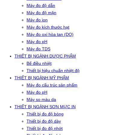
Máy đo độ dẫn
Máy đo độ mặn
Máy đo ion
Máy đo kích thước hạt
Máy đo oxi hòa tan (DO)
Máy đo pH
Máy đo TDS
THIẾT BỊ NGÀNH DƯỢC PHẨM
Bể điều nhiệt
Thiết bị hiệu chuẩn nhiệt độ
THIẾT BỊ NGÀNH MỸ PHẨM
Máy đo cấu trúc sản phẩm
Máy đo pH
Máy so màu da
THIẾT BỊ NGÀNH SƠN MỰC IN
Thiết bị đo độ bóng
Thiết bị đo độ dày
Thiết bị đo độ nhớt