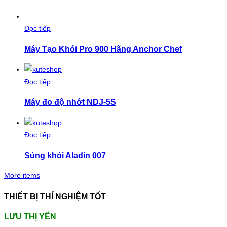
Đọc tiếp
Máy Tạo Khói Pro 900 Hãng Anchor Chef
Đọc tiếp
Máy đo độ nhớt NDJ-5S
Đọc tiếp
Súng khói Aladin 007
More items
THIẾT BỊ THÍ NGHIỆM TỐT
LƯU THỊ YẾN