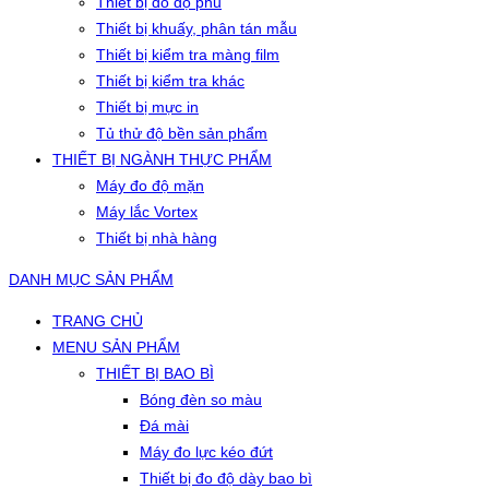
Thiết bị đo độ phủ
Thiết bị khuấy, phân tán mẫu
Thiết bị kiểm tra màng film
Thiết bị kiểm tra khác
Thiết bị mực in
Tủ thử độ bền sản phẩm
THIẾT BỊ NGÀNH THỰC PHẨM
Máy đo độ mặn
Máy lắc Vortex
Thiết bị nhà hàng
DANH MỤC SẢN PHẨM
TRANG CHỦ
MENU SẢN PHẨM
THIẾT BỊ BAO BÌ
Bóng đèn so màu
Đá mài
Máy đo lực kéo đứt
Thiết bị đo độ dày bao bì