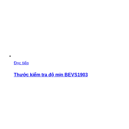
Đọc tiếp
Thước kiểm tra độ mịn BEVS1903