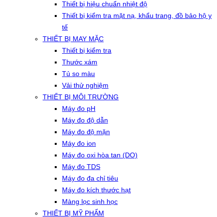
Thiết bị hiệu chuẩn nhiệt độ
Thiết bị kiểm tra mặt nạ, khẩu trang, đồ bảo hộ y
tế
THIẾT BỊ MAY MẶC
Thiết bị kiểm tra
Thước xám
Tủ so màu
Vải thử nghiệm
THIẾT BỊ MÔI TRƯỜNG
Máy đo pH
Máy đo độ dẫn
Máy đo độ mặn
Máy đo ion
Máy đo oxi hòa tan (DO)
Máy đo TDS
Máy đo đa chỉ tiêu
Máy đo kích thước hạt
Màng lọc sinh học
THIẾT BỊ MỸ PHẨM