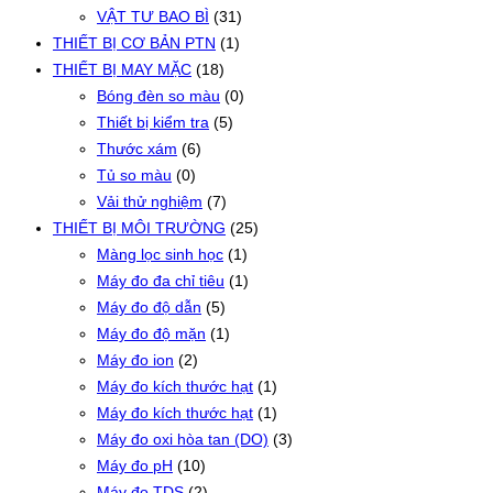
VẬT TƯ BAO BÌ
(31)
THIẾT BỊ CƠ BẢN PTN
(1)
THIẾT BỊ MAY MẶC
(18)
Bóng đèn so màu
(0)
Thiết bị kiểm tra
(5)
Thước xám
(6)
Tủ so màu
(0)
Vải thử nghiệm
(7)
THIẾT BỊ MÔI TRƯỜNG
(25)
Màng lọc sinh học
(1)
Máy đo đa chỉ tiêu
(1)
Máy đo độ dẫn
(5)
Máy đo độ mặn
(1)
Máy đo ion
(2)
Máy đo kích thước hạt
(1)
Máy đo kích thước hạt
(1)
Máy đo oxi hòa tan (DO)
(3)
Máy đo pH
(10)
Máy đo TDS
(2)