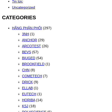
Tin tức
xếp
Uncategorized
theo
mới
CATEGORIES
nhất
HÃNG PHÂN PHỐI
(297)
3NH
(1)
ANCHOR
(29)
ARCOTEST
(26)
BEVS
(57)
BIUGED
(54)
BROOKFIELD
(1)
CHN
(8)
COMETECH
(7)
DRICK
(9)
ELLAB
(1)
EUTECH
(1)
HORIBA
(14)
KSJ
(18)
POLYSCIENCE
(5)