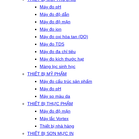
Máy đo pH
Máy đo độ dẫn
Máy đo độ mặn
Máy đo ion
Máy đo oxi hòa tan (DO)
Máy đo TDS
Máy đo đa chỉ tiêu
Máy đo kích thước hạt
Màng lọc sinh học
THIẾT BỊ MỸ PHẨM
Máy đo cấu trúc sản phẩm
Máy đo pH
Máy so màu da
THIẾT BỊ THỰC PHẨM
Máy đo độ mặn
Máy lắc Vortex
Thiết bị nhà hàng
THIẾT BỊ SƠN MỰC IN