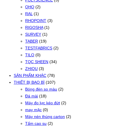
QHQ
(2)
RAL
(1)
RHOPOINT
(3)
RIGOSHA
(1)
SURVEY
(1)
TABER
(19)
TESTFABRICS
(2)
TILO
(0)
TQC SHEEN
(34)
ZHIQU
(3)
SẢN PHẨM KHÁC
(78)
THIẾT BỊ BAO BÌ
(107)
Bóng đèn so màu
(2)
Đá mài
(18)
Máy đo lực kéo đứt
(2)
may mặc
(0)
Máy nén thùng carton
(2)
Tấm cao su
(2)