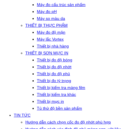
Máy đo cấu trúc sản phẩm
Máy đo pH
Máy so màu da
THIẾT BỊ THỰC PHẨM
Máy đo độ mặn
Máy lắc Vortex
Thiết bị nhà hàng
THIẾT BỊ SƠN MỰC IN
Thiết bị đo độ bóng
Thiết bị đo độ nhớt
Thiết bị đo độ phủ
Thiết bị đo tỷ trọng
Thiết bị kiểm tra màng film
Thiết bị kiểm tra khác
Thiết bị mực in
Tủ thử độ bền sản phẩm
TIN TỨC
Hướng dẫn cách chọn cốc đo độ nhớt phù hợp