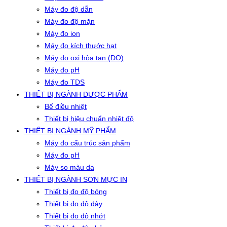
Máy đo độ dẫn
Máy đo độ mặn
Máy đo ion
Máy đo kích thước hạt
Máy đo oxi hòa tan (DO)
Máy đo pH
Máy đo TDS
THIẾT BỊ NGÀNH DƯỢC PHẨM
Bể điều nhiệt
Thiết bị hiệu chuẩn nhiệt độ
THIẾT BỊ NGÀNH MỸ PHẨM
Máy đo cấu trúc sản phẩm
Máy đo pH
Máy so màu da
THIẾT BỊ NGÀNH SƠN MỰC IN
Thiết bị đo độ bóng
Thiết bị đo độ dày
Thiết bị đo độ nhớt