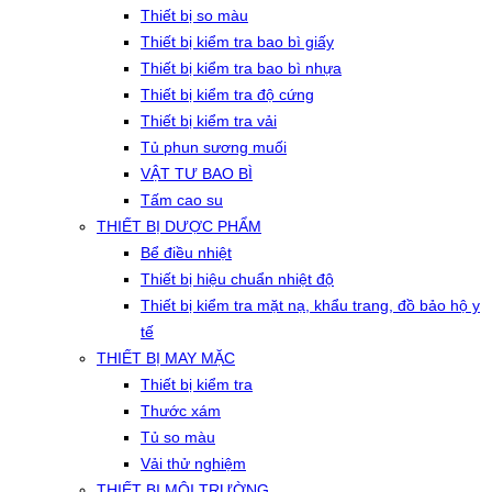
Thiết bị so màu
Thiết bị kiểm tra bao bì giấy
Thiết bị kiểm tra bao bì nhựa
Thiết bị kiểm tra độ cứng
Thiết bị kiểm tra vải
Tủ phun sương muối
VẬT TƯ BAO BÌ
Tấm cao su
THIẾT BỊ DƯỢC PHẨM
Bể điều nhiệt
Thiết bị hiệu chuẩn nhiệt độ
Thiết bị kiểm tra mặt nạ, khẩu trang, đồ bảo hộ y
tế
THIẾT BỊ MAY MẶC
Thiết bị kiểm tra
Thước xám
Tủ so màu
Vải thử nghiệm
THIẾT BỊ MÔI TRƯỜNG