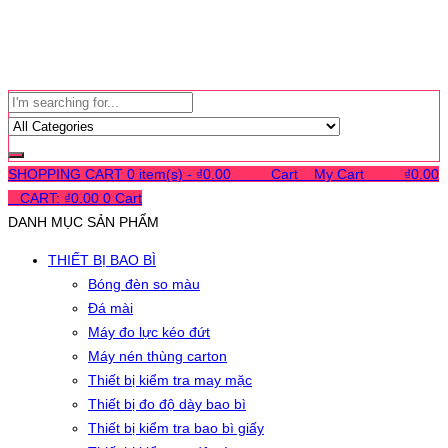
SHOPPING CART
0 item(s) -
₫
0.00
0
0
0
Cart
0
My Cart
0
0
0
₫
0.00
0
CART:
₫
0.00
0
Cart
DANH MỤC SẢN PHẨM
THIẾT BỊ BAO BÌ
Bóng đèn so màu
Đá mài
Máy đo lực kéo đứt
Máy nén thùng carton
Thiết bị kiểm tra may mặc
Thiết bị đo độ dày bao bì
Thiết bị kiểm tra bao bì giấy