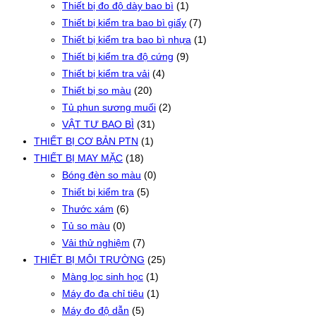
Thiết bị đo độ dày bao bì
(1)
Thiết bị kiểm tra bao bì giấy
(7)
Thiết bị kiểm tra bao bì nhựa
(1)
Thiết bị kiểm tra độ cứng
(9)
Thiết bị kiểm tra vải
(4)
Thiết bị so màu
(20)
Tủ phun sương muối
(2)
VẬT TƯ BAO BÌ
(31)
THIẾT BỊ CƠ BẢN PTN
(1)
THIẾT BỊ MAY MẶC
(18)
Bóng đèn so màu
(0)
Thiết bị kiểm tra
(5)
Thước xám
(6)
Tủ so màu
(0)
Vải thử nghiệm
(7)
THIẾT BỊ MÔI TRƯỜNG
(25)
Màng lọc sinh học
(1)
Máy đo đa chỉ tiêu
(1)
Máy đo độ dẫn
(5)