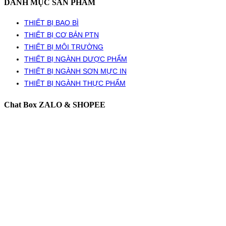
DANH MỤC SẢN PHẨM
THIẾT BỊ BAO BÌ
THIẾT BỊ CƠ BẢN PTN
THIẾT BỊ MÔI TRƯỜNG
THIẾT BỊ NGÀNH DƯỢC PHẨM
THIẾT BỊ NGÀNH SƠN MỰC IN
THIẾT BỊ NGÀNH THỰC PHẨM
Chat Box ZALO & SHOPEE