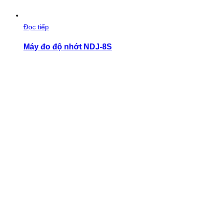
Đọc tiếp
Máy đo độ nhớt NDJ-8S