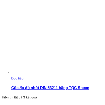
Đọc tiếp
Cốc đo độ nhớt DIN 53211 hãng TQC Sheen
Đã
Hiển thị tất cả 3 kết quả
sắp