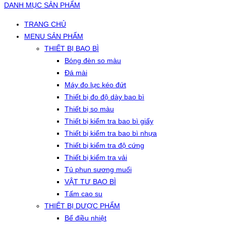
DANH MỤC SẢN PHẨM
TRANG CHỦ
MENU SẢN PHẨM
THIẾT BỊ BAO BÌ
Bóng đèn so màu
Đá mài
Máy đo lực kéo đứt
Thiết bị đo độ dày bao bì
Thiết bị so màu
Thiết bị kiểm tra bao bì giấy
Thiết bị kiểm tra bao bì nhựa
Thiết bị kiểm tra độ cứng
Thiết bị kiểm tra vải
Tủ phun sương muối
VẬT TƯ BAO BÌ
Tấm cao su
THIẾT BỊ DƯỢC PHẨM
Bể điều nhiệt