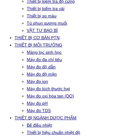
Thiết bị kiểm tra độ cứng
Thiết bị kiểm tra vải
Thiết bị so màu
Tủ phun sương muối
VẬT TƯ BAO BÌ
THIẾT BỊ CƠ BẢN PTN
THIẾT BỊ MÔI TRƯỜNG
Màng lọc sinh học
Máy đo đa chỉ tiêu
Máy đo độ dẫn
Máy đo độ mặn
Máy đo ion
Máy đo kích thước hạt
Máy đo oxi hòa tan (DO)
Máy đo pH
Máy đo TDS
THIẾT BỊ NGÀNH DƯỢC PHẨM
Bể điều nhiệt
Thiết bị hiệu chuẩn nhiệt độ