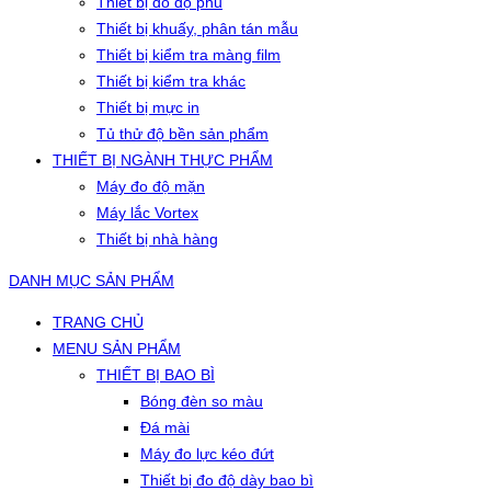
Thiết bị đo độ phủ
Thiết bị khuấy, phân tán mẫu
Thiết bị kiểm tra màng film
Thiết bị kiểm tra khác
Thiết bị mực in
Tủ thử độ bền sản phẩm
THIẾT BỊ NGÀNH THỰC PHẨM
Máy đo độ mặn
Máy lắc Vortex
Thiết bị nhà hàng
DANH MỤC SẢN PHẨM
TRANG CHỦ
MENU SẢN PHẨM
THIẾT BỊ BAO BÌ
Bóng đèn so màu
Đá mài
Máy đo lực kéo đứt
Thiết bị đo độ dày bao bì