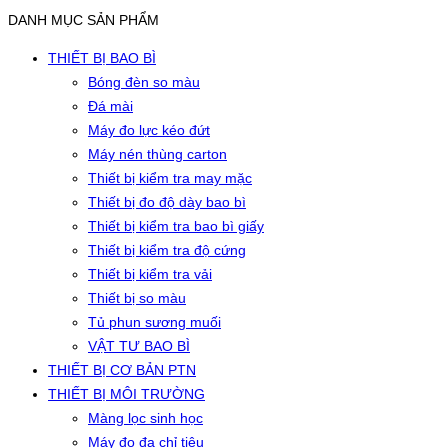
DANH MỤC SẢN PHẨM
THIẾT BỊ BAO BÌ
Bóng đèn so màu
Đá mài
Máy đo lực kéo đứt
Máy nén thùng carton
Thiết bị kiểm tra may mặc
Thiết bị đo độ dày bao bì
Thiết bị kiểm tra bao bì giấy
Thiết bị kiểm tra độ cứng
Thiết bị kiểm tra vải
Thiết bị so màu
Tủ phun sương muối
VẬT TƯ BAO BÌ
THIẾT BỊ CƠ BẢN PTN
THIẾT BỊ MÔI TRƯỜNG
Màng lọc sinh học
Máy đo đa chỉ tiêu