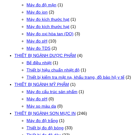
Máy đo độ mặn
(1)
Máy đo ion
(2)
Máy đo kích thước hạt
(1)
Máy đo kích thước hạt
(1)
Máy đo oxi hòa tan (DO)
(3)
Máy đo pH
(10)
Máy đo TDS
(2)
THIẾT BỊ NGÀNH DƯỢC PHẨM
(4)
Bể điều nhiệt
(1)
Thiết bị hiệu chuẩn nhiệt độ
(1)
Thiết bị kiểm tra mặt nạ, khẩu trang, đồ bảo hộ y tế
(2)
THIẾT BỊ NGÀNH MỸ PHẨM
(1)
Máy đo cấu trúc sản phẩm
(1)
Máy đo pH
(0)
Máy so màu da
(0)
THIẾT BỊ NGÀNH SƠN MỰC IN
(246)
Máy đo độ trắng
(1)
Thiết bị đo độ bóng
(33)
Thiết bị đo độ dày
(22)