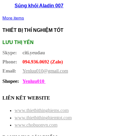
Súng khói Aladin 007
More items
THIẾT BỊ THÍ NGHIỆM TỐT
LƯU THỊ YẾN
Skype:
citi.yeudau
Phone:
094.936.0692 (Zalo)
Email:
Yenluu010@gmail.com
Shopee:
Yenluu010
LIÊN KẾT WEBSITE
www.thietbithinghiems.com
www.thietbithinghiemtot.com
www.chobuonvn.com