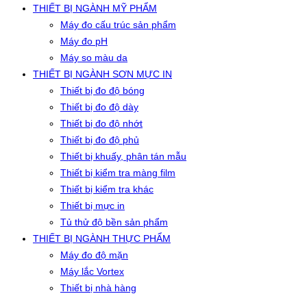
THIẾT BỊ NGÀNH MỸ PHẨM
Máy đo cấu trúc sản phẩm
Máy đo pH
Máy so màu da
THIẾT BỊ NGÀNH SƠN MỰC IN
Thiết bị đo độ bóng
Thiết bị đo độ dày
Thiết bị đo độ nhớt
Thiết bị đo độ phủ
Thiết bị khuấy, phân tán mẫu
Thiết bị kiểm tra màng film
Thiết bị kiểm tra khác
Thiết bị mực in
Tủ thử độ bền sản phẩm
THIẾT BỊ NGÀNH THỰC PHẨM
Máy đo độ mặn
Máy lắc Vortex
Thiết bị nhà hàng