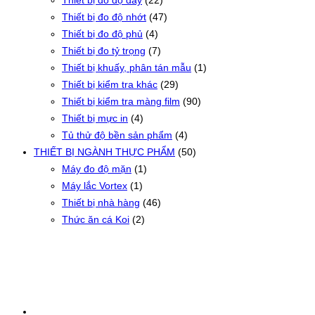
Thiết bị đo độ nhớt
(47)
Thiết bị đo độ phủ
(4)
Thiết bị đo tỷ trọng
(7)
Thiết bị khuấy, phân tán mẫu
(1)
Thiết bị kiểm tra khác
(29)
Thiết bị kiểm tra màng film
(90)
Thiết bị mực in
(4)
Tủ thử độ bền sản phẩm
(4)
THIẾT BỊ NGÀNH THỰC PHẨM
(50)
Máy đo độ mặn
(1)
Máy lắc Vortex
(1)
Thiết bị nhà hàng
(46)
Thức ăn cá Koi
(2)