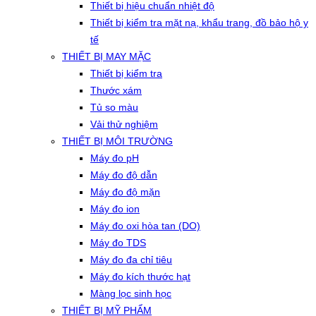
Thiết bị hiệu chuẩn nhiệt độ
Thiết bị kiểm tra mặt nạ, khẩu trang, đồ bảo hộ y
tế
THIẾT BỊ MAY MẶC
Thiết bị kiểm tra
Thước xám
Tủ so màu
Vải thử nghiệm
THIẾT BỊ MÔI TRƯỜNG
Máy đo pH
Máy đo độ dẫn
Máy đo độ mặn
Máy đo ion
Máy đo oxi hòa tan (DO)
Máy đo TDS
Máy đo đa chỉ tiêu
Máy đo kích thước hạt
Màng lọc sinh học
THIẾT BỊ MỸ PHẨM