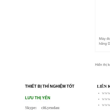
Máy đo
hãng D
Hiển thị 
THIẾT BỊ THÍ NGHIỆM TỐT
LIÊN 
www.
LƯU THỊ YẾN
www.
www.
Skype:
citi.yeudau