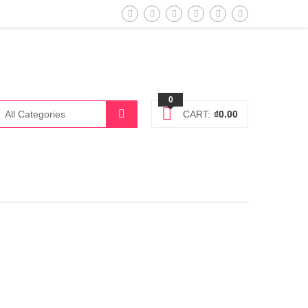
0
CART:
₫
0.00