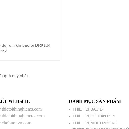
 độ rò rỉ khí bao bì DRK134
Đọc tiếp
rick
kết quả duy nhất
KẾT WEBSITE
DANH MỤC SẢN PHẨM
thietbithinghiems.com
THIẾT BỊ BAO BÌ
thietbithinghiemtot.com
THIẾT BỊ CƠ BẢN PTN
chobuonvn.com
THIẾT BỊ MÔI TRƯỜNG