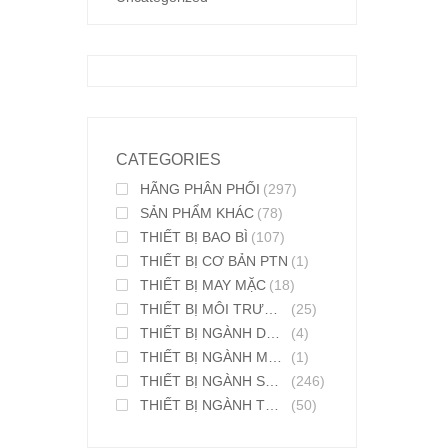
CATEGORIES
HÃNG PHÂN PHỐI
(297)
SẢN PHẨM KHÁC
(78)
THIẾT BỊ BAO BÌ
(107)
THIẾT BỊ CƠ BẢN PTN
(1)
THIẾT BỊ MAY MẶC
(18)
THIẾT BỊ MÔI TRƯỜNG
(25)
THIẾT BỊ NGÀNH DƯỢC PHẨM
(4)
THIẾT BỊ NGÀNH MỸ PHẨM
(1)
THIẾT BỊ NGÀNH SƠN MỰC IN
(246)
THIẾT BỊ NGÀNH THỰC PHẨM
(50)