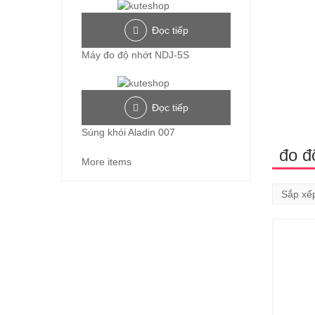
Đọc tiếp
Máy đo độ nhớt NDJ-5S
Đọc tiếp
Súng khói Aladin 007
đo độ
More items