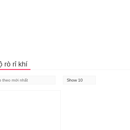
 rò rỉ khí