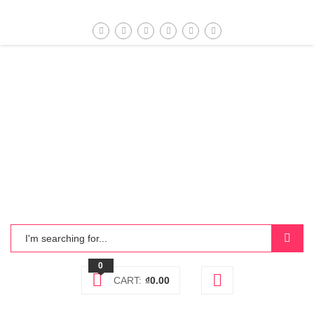
0
CART:
₫
0.00