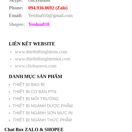
Skype:
citi.yeudau
Phone:
094.936.0692 (Zalo)
Email:
Yenluu010@gmail.com
Shopee:
Yenluu010
LIÊN KẾT WEBSITE
www.thietbithinghiems.com
www.thietbithinghiemtot.com
www.chobuonvn.com
DANH MỤC SẢN PHẨM
THIẾT BỊ BAO BÌ
THIẾT BỊ CƠ BẢN PTN
THIẾT BỊ MÔI TRƯỜNG
THIẾT BỊ NGÀNH DƯỢC PHẨM
THIẾT BỊ NGÀNH SƠN MỰC IN
THIẾT BỊ NGÀNH THỰC PHẨM
Chat Box ZALO & SHOPEE