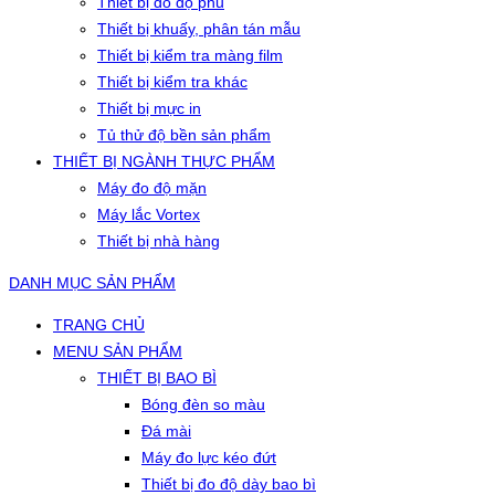
Thiết bị đo độ phủ
Thiết bị khuấy, phân tán mẫu
Thiết bị kiểm tra màng film
Thiết bị kiểm tra khác
Thiết bị mực in
Tủ thử độ bền sản phẩm
THIẾT BỊ NGÀNH THỰC PHẨM
Máy đo độ mặn
Máy lắc Vortex
Thiết bị nhà hàng
DANH MỤC SẢN PHẨM
TRANG CHỦ
MENU SẢN PHẨM
THIẾT BỊ BAO BÌ
Bóng đèn so màu
Đá mài
Máy đo lực kéo đứt
Thiết bị đo độ dày bao bì