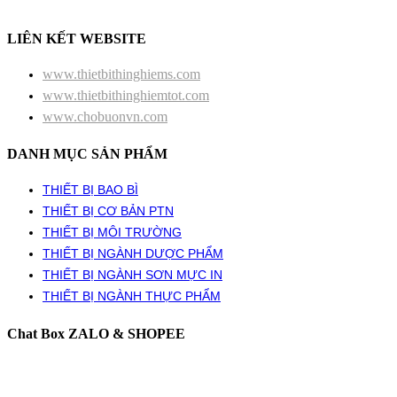
LIÊN KẾT WEBSITE
www.thietbithinghiems.com
www.thietbithinghiemtot.com
www.chobuonvn.com
DANH MỤC SẢN PHẨM
THIẾT BỊ BAO BÌ
THIẾT BỊ CƠ BẢN PTN
THIẾT BỊ MÔI TRƯỜNG
THIẾT BỊ NGÀNH DƯỢC PHẨM
THIẾT BỊ NGÀNH SƠN MỰC IN
THIẾT BỊ NGÀNH THỰC PHẨM
Chat Box ZALO & SHOPEE