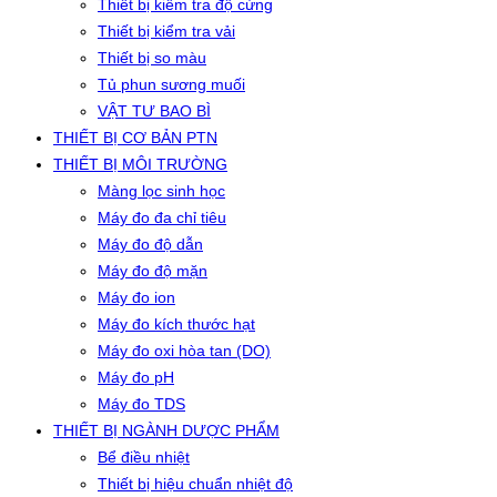
Thiết bị kiểm tra độ cứng
Thiết bị kiểm tra vải
Thiết bị so màu
Tủ phun sương muối
VẬT TƯ BAO BÌ
THIẾT BỊ CƠ BẢN PTN
THIẾT BỊ MÔI TRƯỜNG
Màng lọc sinh học
Máy đo đa chỉ tiêu
Máy đo độ dẫn
Máy đo độ mặn
Máy đo ion
Máy đo kích thước hạt
Máy đo oxi hòa tan (DO)
Máy đo pH
Máy đo TDS
THIẾT BỊ NGÀNH DƯỢC PHẨM
Bể điều nhiệt
Thiết bị hiệu chuẩn nhiệt độ