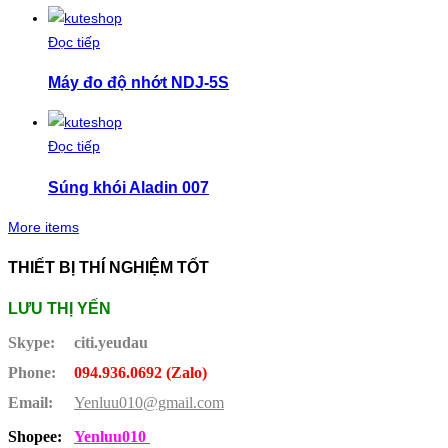
Đọc tiếp
Máy đo độ nhớt NDJ-5S
Đọc tiếp
Súng khói Aladin 007
More items
THIẾT BỊ THÍ NGHIỆM TỐT
LƯU THỊ YẾN
Skype:
citi.yeudau
Phone:
094.936.0692 (Zalo)
Email:
Yenluu010@gmail.com
Shopee:
Yenluu010