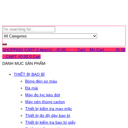
SHOPPING CART
0 item(s) -
₫
0.00
0
0
0
Cart
0
My Cart
0
0
0
₫
0.00
0
CART:
₫
0.00
0
Cart
DANH MỤC SẢN PHẨM
THIẾT BỊ BAO BÌ
Bóng đèn so màu
Đá mài
Máy đo lực kéo đứt
Máy nén thùng carton
Thiết bị kiểm tra may mặc
Thiết bị đo độ dày bao bì
Thiết bị kiểm tra bao bì giấy