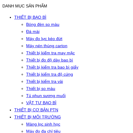
DANH MỤC SẢN PHẨM
THIẾT BỊ BAO BÌ
Bóng đèn so màu
Đá mài
Máy đo lực kéo đứt
Máy nén thùng carton
Thiết bị kiểm tra may mặc
Thiết bị đo độ dày bao bì
Thiết bị kiểm tra bao bì giấy
Thiết bị kiểm tra độ cứng
Thiết bị kiểm tra vải
Thiết bị so màu
Tủ phun sương muối
VẬT TƯ BAO BÌ
THIẾT BỊ CƠ BẢN PTN
THIẾT BỊ MÔI TRƯỜNG
Màng lọc sinh học
Máy đo đa chỉ tiêu