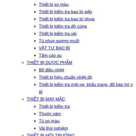
Thiết bị so màu
Thiết bị kiểm tra bao bì giấy
Thiết bị kiểm tra bao bì nhựa
Thiết bị kiểm tra độ cứng
Thiết bị kiểm tra vải
Tủ phun sương muối
VẬT TƯ BAO BÌ
Tấm cao su
THIẾT BỊ DƯỢC PHẨM
Bể điều nhiệt
Thiết bị hiệu chuẩn nhiệt độ
Thiết bị kiểm tra mặt nạ, khẩu trang, đồ bảo hộ y
tế
THIẾT BỊ MAY MẶC
Thiết bị kiểm tra
Thước xám
Tủ so màu
Vải thử nghiệm
THIẾT BỊ MÔI TRƯỜNG