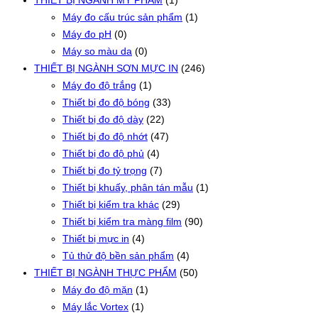
THIẾT BỊ NGÀNH MỸ PHẨM
(1)
Máy đo cấu trúc sản phẩm
(1)
Máy đo pH
(0)
Máy so màu da
(0)
THIẾT BỊ NGÀNH SƠN MỰC IN
(246)
Máy đo độ trắng
(1)
Thiết bị đo độ bóng
(33)
Thiết bị đo độ dày
(22)
Thiết bị đo độ nhớt
(47)
Thiết bị đo độ phủ
(4)
Thiết bị đo tỷ trọng
(7)
Thiết bị khuấy, phân tán mẫu
(1)
Thiết bị kiểm tra khác
(29)
Thiết bị kiểm tra màng film
(90)
Thiết bị mực in
(4)
Tủ thử độ bền sản phẩm
(4)
THIẾT BỊ NGÀNH THỰC PHẨM
(50)
Máy đo độ mặn
(1)
Máy lắc Vortex
(1)