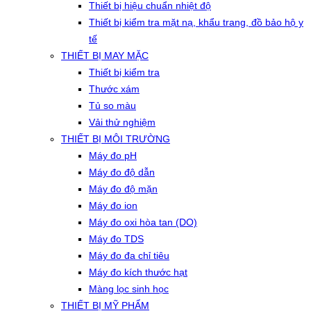
Thiết bị hiệu chuẩn nhiệt độ
Thiết bị kiểm tra mặt nạ, khẩu trang, đồ bảo hộ y
tế
THIẾT BỊ MAY MẶC
Thiết bị kiểm tra
Thước xám
Tủ so màu
Vải thử nghiệm
THIẾT BỊ MÔI TRƯỜNG
Máy đo pH
Máy đo độ dẫn
Máy đo độ mặn
Máy đo ion
Máy đo oxi hòa tan (DO)
Máy đo TDS
Máy đo đa chỉ tiêu
Máy đo kích thước hạt
Màng lọc sinh học
THIẾT BỊ MỸ PHẨM