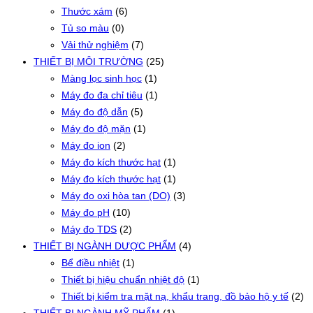
Thước xám
(6)
Tủ so màu
(0)
Vải thử nghiệm
(7)
THIẾT BỊ MÔI TRƯỜNG
(25)
Màng lọc sinh học
(1)
Máy đo đa chỉ tiêu
(1)
Máy đo độ dẫn
(5)
Máy đo độ mặn
(1)
Máy đo ion
(2)
Máy đo kích thước hạt
(1)
Máy đo kích thước hạt
(1)
Máy đo oxi hòa tan (DO)
(3)
Máy đo pH
(10)
Máy đo TDS
(2)
THIẾT BỊ NGÀNH DƯỢC PHẨM
(4)
Bể điều nhiệt
(1)
Thiết bị hiệu chuẩn nhiệt độ
(1)
Thiết bị kiểm tra mặt nạ, khẩu trang, đồ bảo hộ y tế
(2)