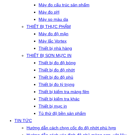
Máy đo cấu trúc sản phẩm
Máy đo pH
Máy so màu da
THIẾT BỊ THỰC PHẨM
Máy đo độ mặn
Máy lắc Vortex
Thiết bị nhà hàng
THIẾT BỊ SƠN MỰC IN
Thiết bị đo độ bóng
Thiết bị đo độ nhớt
Thiết bị đo độ phủ
Thiết bị đo tỷ trọng
Thiết bị kiểm tra màng film
Thiết bị kiểm tra khác
Thiết bị mực in
Tủ thử độ bền sản phẩm
TIN TỨC
Hướng dẫn cách chọn cốc đo độ nhớt phù hợp