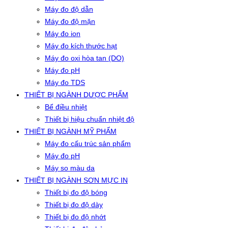
Máy đo độ dẫn
Máy đo độ mặn
Máy đo ion
Máy đo kích thước hạt
Máy đo oxi hòa tan (DO)
Máy đo pH
Máy đo TDS
THIẾT BỊ NGÀNH DƯỢC PHẨM
Bể điều nhiệt
Thiết bị hiệu chuẩn nhiệt độ
THIẾT BỊ NGÀNH MỸ PHẨM
Máy đo cấu trúc sản phẩm
Máy đo pH
Máy so màu da
THIẾT BỊ NGÀNH SƠN MỰC IN
Thiết bị đo độ bóng
Thiết bị đo độ dày
Thiết bị đo độ nhớt