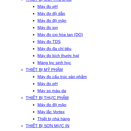
Máy đo pH
Máy đo độ dẫn
Máy đo độ mặn
Máy đo ion
Máy đo oxi hòa tan (DO)
Máy đo TDS
Máy đo đa chỉ tiêu
Máy đo kích thước hạt
Màng lọc sinh học
THIẾT BỊ MỸ PHẨM
Máy đo cấu trúc sản phẩm
Máy đo pH
Máy so màu da
THIẾT BỊ THỰC PHẨM
Máy đo độ mặn
Máy lắc Vortex
Thiết bị nhà hàng
THIẾT BỊ SƠN MỰC IN