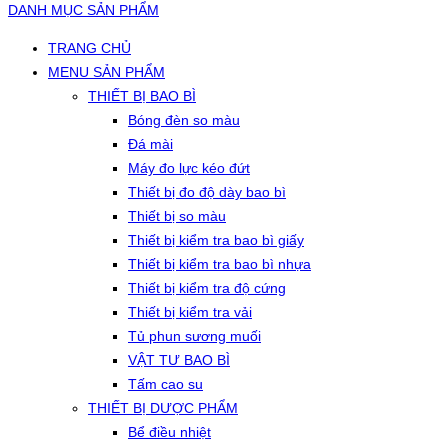
DANH MỤC SẢN PHẨM
TRANG CHỦ
MENU SẢN PHẨM
THIẾT BỊ BAO BÌ
Bóng đèn so màu
Đá mài
Máy đo lực kéo đứt
Thiết bị đo độ dày bao bì
Thiết bị so màu
Thiết bị kiểm tra bao bì giấy
Thiết bị kiểm tra bao bì nhựa
Thiết bị kiểm tra độ cứng
Thiết bị kiểm tra vải
Tủ phun sương muối
VẬT TƯ BAO BÌ
Tấm cao su
THIẾT BỊ DƯỢC PHẨM
Bể điều nhiệt