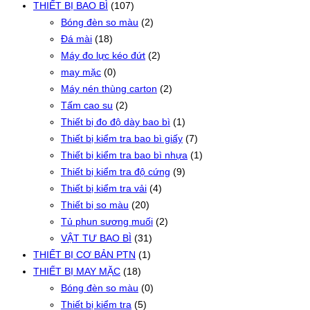
THIẾT BỊ BAO BÌ
(107)
Bóng đèn so màu
(2)
Đá mài
(18)
Máy đo lực kéo đứt
(2)
may mặc
(0)
Máy nén thùng carton
(2)
Tấm cao su
(2)
Thiết bị đo độ dày bao bì
(1)
Thiết bị kiểm tra bao bì giấy
(7)
Thiết bị kiểm tra bao bì nhựa
(1)
Thiết bị kiểm tra độ cứng
(9)
Thiết bị kiểm tra vải
(4)
Thiết bị so màu
(20)
Tủ phun sương muối
(2)
VẬT TƯ BAO BÌ
(31)
THIẾT BỊ CƠ BẢN PTN
(1)
THIẾT BỊ MAY MẶC
(18)
Bóng đèn so màu
(0)
Thiết bị kiểm tra
(5)