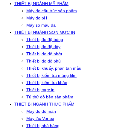
THIẾT BỊ NGÀNH MỸ PHẨM
Máy đo cấu trúc sản phẩm
Máy đo pH
Máy so màu da
THIẾT BỊ NGÀNH SƠN MỰC IN
Thiết bị đo độ bóng
Thiết bị đo độ dày
Thiết bị đo độ nhớt
Thiết bị đo độ phủ
Thiết bị khuấy, phân tán mẫu
Thiết bị kiểm tra màng film
Thiết bị kiểm tra khác
Thiết bị mực in
Tủ thử độ bền sản phẩm
THIẾT BỊ NGÀNH THỰC PHẨM
Máy đo độ mặn
Máy lắc Vortex
Thiết bị nhà hàng