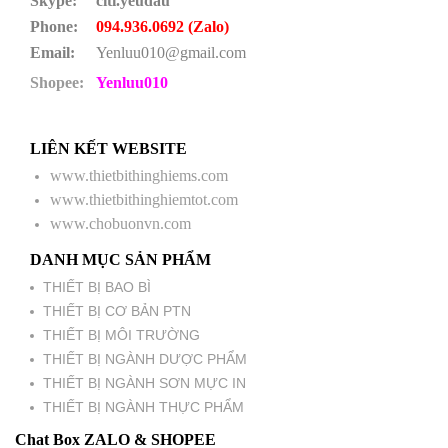
Skype:
citi.yeudau
Phone:
094.936.0692 (Zalo)
Email:
Yenluu010@gmail.com
Shopee:
Yenluu010
LIÊN KẾT WEBSITE
www.thietbithinghiems.com
www.thietbithinghiemtot.com
www.chobuonvn.com
DANH MỤC SẢN PHẨM
THIẾT BỊ BAO BÌ
THIẾT BỊ CƠ BẢN PTN
THIẾT BỊ MÔI TRƯỜNG
THIẾT BỊ NGÀNH DƯỢC PHẨM
THIẾT BỊ NGÀNH SƠN MỰC IN
THIẾT BỊ NGÀNH THỰC PHẨM
Chat Box ZALO & SHOPEE