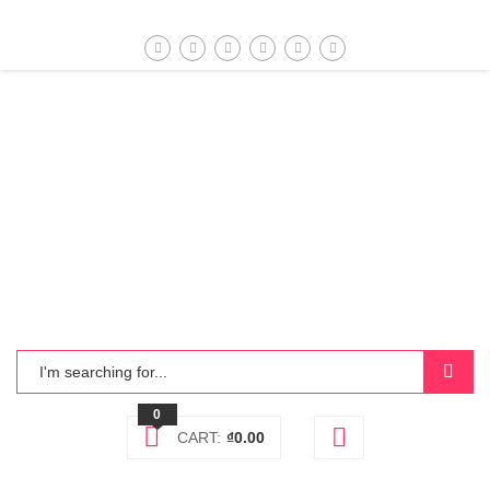
0
CART:
₫
0.00