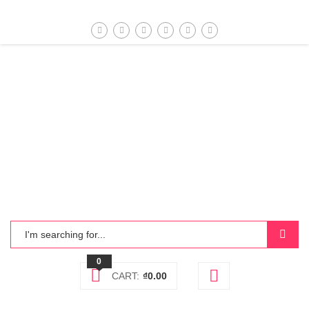
0
CART:
₫
0.00