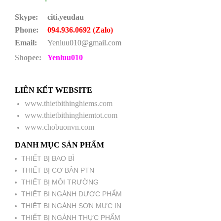
Skype:
citi.yeudau
Phone:
094.936.0692 (Zalo)
Email:
Yenluu010@gmail.com
Shopee:
Yenluu010
LIÊN KẾT WEBSITE
www.thietbithinghiems.com
www.thietbithinghiemtot.com
www.chobuonvn.com
DANH MỤC SẢN PHẨM
THIẾT BỊ BAO BÌ
THIẾT BỊ CƠ BẢN PTN
THIẾT BỊ MÔI TRƯỜNG
THIẾT BỊ NGÀNH DƯỢC PHẨM
THIẾT BỊ NGÀNH SƠN MỰC IN
THIẾT BỊ NGÀNH THỰC PHẨM