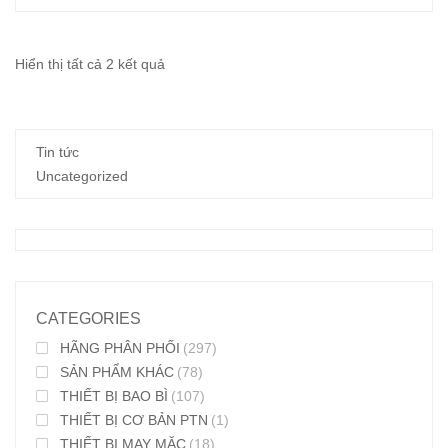
Đã
Hiển thị tất cả 2 kết quả
sắp
xếp
Tin tức
theo
Uncategorized
mới
nhất
CATEGORIES
HÃNG PHÂN PHỐI
(297)
SẢN PHẨM KHÁC
(78)
THIẾT BỊ BAO BÌ
(107)
THIẾT BỊ CƠ BẢN PTN
(1)
THIẾT BỊ MAY MẶC
(18)