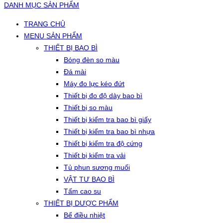
DANH MỤC SẢN PHẨM
TRANG CHỦ
MENU SẢN PHẨM
THIẾT BỊ BAO BÌ
Bóng đèn so màu
Đá mài
Máy đo lực kéo đứt
Thiết bị đo độ dày bao bì
Thiết bị so màu
Thiết bị kiểm tra bao bì giấy
Thiết bị kiểm tra bao bì nhựa
Thiết bị kiểm tra độ cứng
Thiết bị kiểm tra vải
Tủ phun sương muối
VẬT TƯ BAO BÌ
Tấm cao su
THIẾT BỊ DƯỢC PHẨM
Bể điều nhiệt