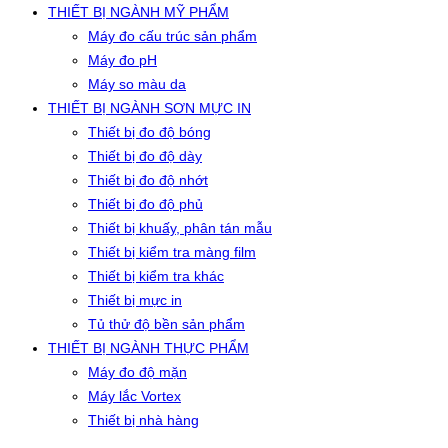
THIẾT BỊ NGÀNH MỸ PHẨM
Máy đo cấu trúc sản phẩm
Máy đo pH
Máy so màu da
THIẾT BỊ NGÀNH SƠN MỰC IN
Thiết bị đo độ bóng
Thiết bị đo độ dày
Thiết bị đo độ nhớt
Thiết bị đo độ phủ
Thiết bị khuấy, phân tán mẫu
Thiết bị kiểm tra màng film
Thiết bị kiểm tra khác
Thiết bị mực in
Tủ thử độ bền sản phẩm
THIẾT BỊ NGÀNH THỰC PHẨM
Máy đo độ mặn
Máy lắc Vortex
Thiết bị nhà hàng