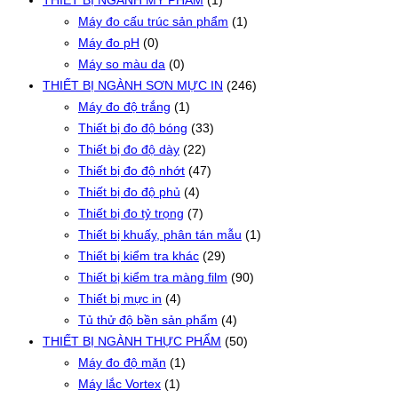
THIẾT BỊ NGÀNH MỸ PHẨM
(1)
Máy đo cấu trúc sản phẩm
(1)
Máy đo pH
(0)
Máy so màu da
(0)
THIẾT BỊ NGÀNH SƠN MỰC IN
(246)
Máy đo độ trắng
(1)
Thiết bị đo độ bóng
(33)
Thiết bị đo độ dày
(22)
Thiết bị đo độ nhớt
(47)
Thiết bị đo độ phủ
(4)
Thiết bị đo tỷ trọng
(7)
Thiết bị khuấy, phân tán mẫu
(1)
Thiết bị kiểm tra khác
(29)
Thiết bị kiểm tra màng film
(90)
Thiết bị mực in
(4)
Tủ thử độ bền sản phẩm
(4)
THIẾT BỊ NGÀNH THỰC PHẨM
(50)
Máy đo độ mặn
(1)
Máy lắc Vortex
(1)