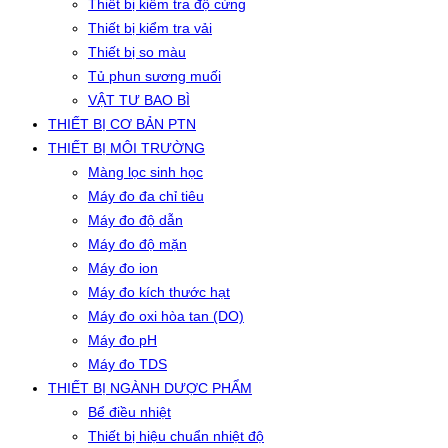
Thiết bị kiểm tra độ cứng
Thiết bị kiểm tra vải
Thiết bị so màu
Tủ phun sương muối
VẬT TƯ BAO BÌ
THIẾT BỊ CƠ BẢN PTN
THIẾT BỊ MÔI TRƯỜNG
Màng lọc sinh học
Máy đo đa chỉ tiêu
Máy đo độ dẫn
Máy đo độ mặn
Máy đo ion
Máy đo kích thước hạt
Máy đo oxi hòa tan (DO)
Máy đo pH
Máy đo TDS
THIẾT BỊ NGÀNH DƯỢC PHẨM
Bể điều nhiệt
Thiết bị hiệu chuẩn nhiệt độ