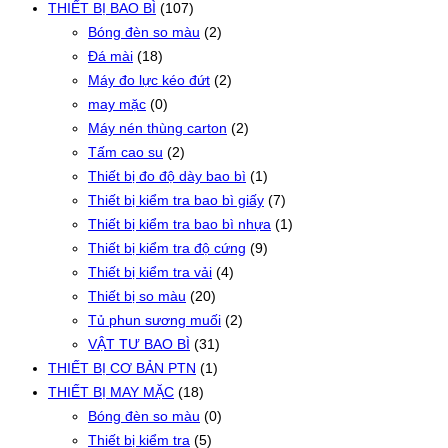
THIẾT BỊ BAO BÌ
(107)
Bóng đèn so màu
(2)
Đá mài
(18)
Máy đo lực kéo đứt
(2)
may mặc
(0)
Máy nén thùng carton
(2)
Tấm cao su
(2)
Thiết bị đo độ dày bao bì
(1)
Thiết bị kiểm tra bao bì giấy
(7)
Thiết bị kiểm tra bao bì nhựa
(1)
Thiết bị kiểm tra độ cứng
(9)
Thiết bị kiểm tra vải
(4)
Thiết bị so màu
(20)
Tủ phun sương muối
(2)
VẬT TƯ BAO BÌ
(31)
THIẾT BỊ CƠ BẢN PTN
(1)
THIẾT BỊ MAY MẶC
(18)
Bóng đèn so màu
(0)
Thiết bị kiểm tra
(5)