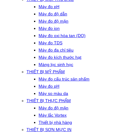
Máy đo pH
Máy đo độ dẫn
Máy đo độ mặn
Máy đo ion
Máy đo oxi hòa tan (DO)
Máy đo TDS
Máy đo đa chỉ tiêu
Máy đo kích thước hạt
Màng lọc sinh học
THIẾT BỊ MỸ PHẨM
Máy đo cấu trúc sản phẩm
Máy đo pH
Máy so màu da
THIẾT BỊ THỰC PHẨM
Máy đo độ mặn
Máy lắc Vortex
Thiết bị nhà hàng
THIẾT BỊ SƠN MỰC IN