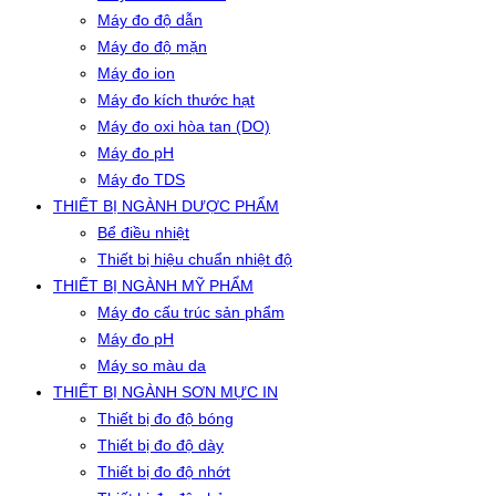
Máy đo độ dẫn
Máy đo độ mặn
Máy đo ion
Máy đo kích thước hạt
Máy đo oxi hòa tan (DO)
Máy đo pH
Máy đo TDS
THIẾT BỊ NGÀNH DƯỢC PHẨM
Bể điều nhiệt
Thiết bị hiệu chuẩn nhiệt độ
THIẾT BỊ NGÀNH MỸ PHẨM
Máy đo cấu trúc sản phẩm
Máy đo pH
Máy so màu da
THIẾT BỊ NGÀNH SƠN MỰC IN
Thiết bị đo độ bóng
Thiết bị đo độ dày
Thiết bị đo độ nhớt