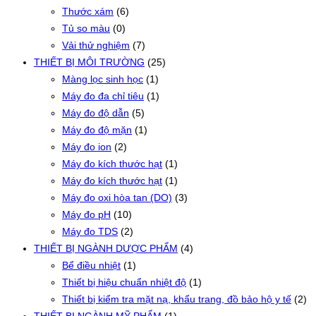
Thước xám
(6)
Tủ so màu
(0)
Vải thử nghiệm
(7)
THIẾT BỊ MÔI TRƯỜNG
(25)
Màng lọc sinh học
(1)
Máy đo đa chỉ tiêu
(1)
Máy đo độ dẫn
(5)
Máy đo độ mặn
(1)
Máy đo ion
(2)
Máy đo kích thước hạt
(1)
Máy đo kích thước hạt
(1)
Máy đo oxi hòa tan (DO)
(3)
Máy đo pH
(10)
Máy đo TDS
(2)
THIẾT BỊ NGÀNH DƯỢC PHẨM
(4)
Bể điều nhiệt
(1)
Thiết bị hiệu chuẩn nhiệt độ
(1)
Thiết bị kiểm tra mặt nạ, khẩu trang, đồ bảo hộ y tế
(2)