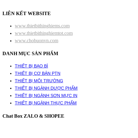
LIÊN KẾT WEBSITE
www.thietbithinghiems.com
www.thietbithinghiemtot.com
www.chobuonvn.com
DANH MỤC SẢN PHẨM
THIẾT BỊ BAO BÌ
THIẾT BỊ CƠ BẢN PTN
THIẾT BỊ MÔI TRƯỜNG
THIẾT BỊ NGÀNH DƯỢC PHẨM
THIẾT BỊ NGÀNH SƠN MỰC IN
THIẾT BỊ NGÀNH THỰC PHẨM
Chat Box ZALO & SHOPEE