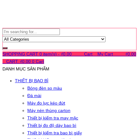
SHOPPING CART
0 item(s) -
₫
0.00
0
0
0
Cart
0
My Cart
0
0
0
₫
0.00
0
CART:
₫
0.00
0
Cart
DANH MỤC SẢN PHẨM
THIẾT BỊ BAO BÌ
Bóng đèn so màu
Đá mài
Máy đo lực kéo đứt
Máy nén thùng carton
Thiết bị kiểm tra may mặc
Thiết bị đo độ dày bao bì
Thiết bị kiểm tra bao bì giấy