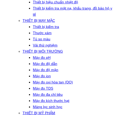
Thiết bị hiệu chuẩn nhiệt độ
Thiết bị kiểm tra mặt nạ, khẩu trang, đồ bảo hộ y
tế
THIẾT BỊ MAY MẶC
Thiết bị kiểm tra
Thước xám
Tủ so màu
Vải thử nghiệm
THIẾT BỊ MÔI TRƯỜNG
Máy đo pH
Máy đo độ dẫn
Máy đo độ mặn
Máy đo ion
Máy đo oxi hòa tan (DO)
Máy đo TDS
Máy đo đa chỉ tiêu
Máy đo kích thước hạt
Màng lọc sinh học
THIẾT BỊ MỸ PHẨM