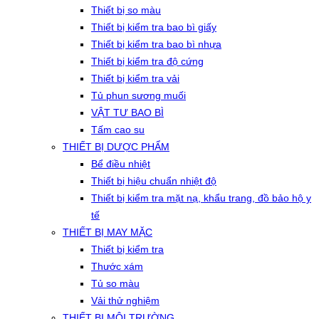
Thiết bị so màu
Thiết bị kiểm tra bao bì giấy
Thiết bị kiểm tra bao bì nhựa
Thiết bị kiểm tra độ cứng
Thiết bị kiểm tra vải
Tủ phun sương muối
VẬT TƯ BAO BÌ
Tấm cao su
THIẾT BỊ DƯỢC PHẨM
Bể điều nhiệt
Thiết bị hiệu chuẩn nhiệt độ
Thiết bị kiểm tra mặt nạ, khẩu trang, đồ bảo hộ y
tế
THIẾT BỊ MAY MẶC
Thiết bị kiểm tra
Thước xám
Tủ so màu
Vải thử nghiệm
THIẾT BỊ MÔI TRƯỜNG