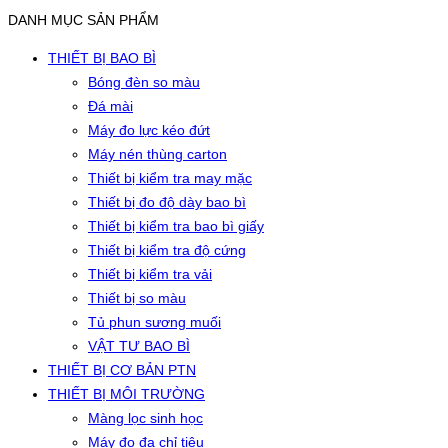
DANH MỤC SẢN PHẨM
THIẾT BỊ BAO BÌ
Bóng đèn so màu
Đá mài
Máy đo lực kéo đứt
Máy nén thùng carton
Thiết bị kiểm tra may mặc
Thiết bị đo độ dày bao bì
Thiết bị kiểm tra bao bì giấy
Thiết bị kiểm tra độ cứng
Thiết bị kiểm tra vải
Thiết bị so màu
Tủ phun sương muối
VẬT TƯ BAO BÌ
THIẾT BỊ CƠ BẢN PTN
THIẾT BỊ MÔI TRƯỜNG
Màng lọc sinh học
Máy đo đa chỉ tiêu