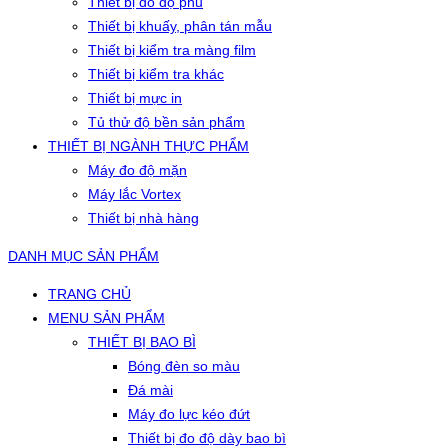
Thiết bị đo độ phủ
Thiết bị khuấy, phân tán mẫu
Thiết bị kiểm tra màng film
Thiết bị kiểm tra khác
Thiết bị mực in
Tủ thử độ bền sản phẩm
THIẾT BỊ NGÀNH THỰC PHẨM
Máy đo độ mặn
Máy lắc Vortex
Thiết bị nhà hàng
DANH MỤC SẢN PHẨM
TRANG CHỦ
MENU SẢN PHẨM
THIẾT BỊ BAO BÌ
Bóng đèn so màu
Đá mài
Máy đo lực kéo đứt
Thiết bị đo độ dày bao bì