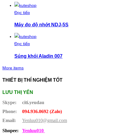
Đọc tiếp
Máy đo độ nhớt NDJ-5S
Đọc tiếp
Súng khói Aladin 007
More items
THIẾT BỊ THÍ NGHIỆM TỐT
LƯU THỊ YẾN
Skype:
citi.yeudau
Phone:
094.936.0692 (Zalo)
Email:
Yenluu010@gmail.com
Shopee:
Yenluu010