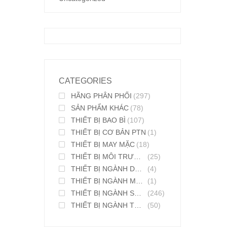
CATEGORIES
HÃNG PHÂN PHỐI
(297)
SẢN PHẨM KHÁC
(78)
THIẾT BỊ BAO BÌ
(107)
THIẾT BỊ CƠ BẢN PTN
(1)
THIẾT BỊ MAY MẶC
(18)
THIẾT BỊ MÔI TRƯỜNG
(25)
THIẾT BỊ NGÀNH DƯỢC PHẨM
(4)
THIẾT BỊ NGÀNH MỸ PHẨM
(1)
THIẾT BỊ NGÀNH SƠN MỰC IN
(246)
THIẾT BỊ NGÀNH THỰC PHẨM
(50)