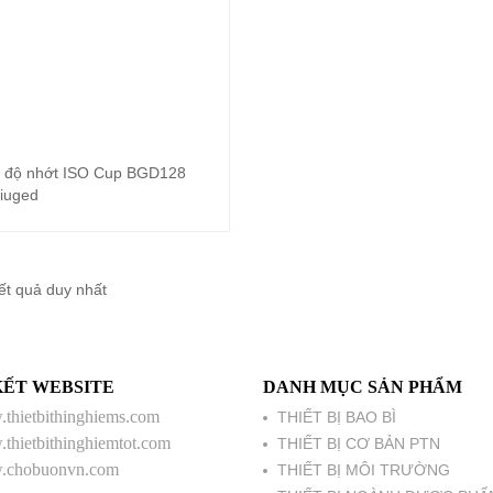
 độ nhớt ISO Cup BGD128
Đọc tiếp
iuged
kết quả duy nhất
KẾT WEBSITE
DANH MỤC SẢN PHẨM
thietbithinghiems.com
THIẾT BỊ BAO BÌ
thietbithinghiemtot.com
THIẾT BỊ CƠ BẢN PTN
chobuonvn.com
THIẾT BỊ MÔI TRƯỜNG