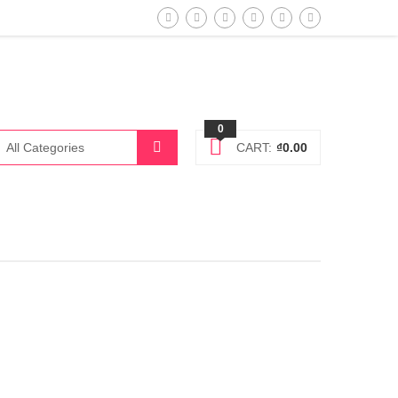
0
CART:
₫
0.00