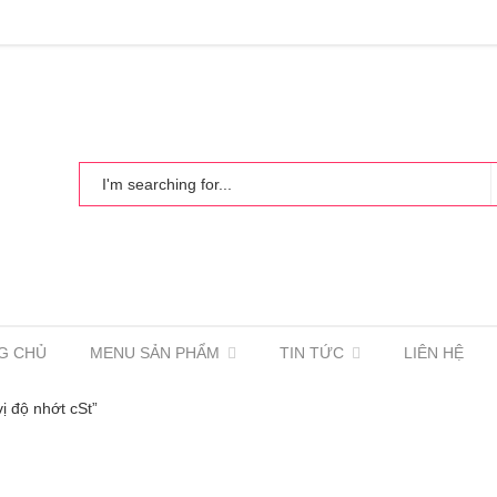
G CHỦ
MENU SẢN PHẨM
TIN TỨC
LIÊN HỆ
ị độ nhớt cSt”