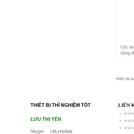
Cốc đo
hãng B
Hiển thị 
THIẾT BỊ THÍ NGHIỆM TỐT
LIÊN 
www.
LƯU THỊ YẾN
www.
www.
Skype:
citi.yeudau