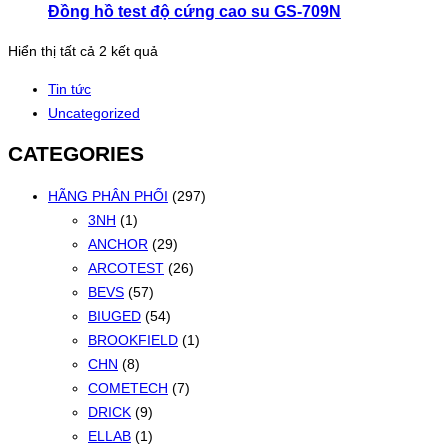
Đồng hồ test độ cứng cao su GS-709N
Đã
Hiển thị tất cả 2 kết quả
sắp
Tin tức
xếp
Uncategorized
theo
mới
CATEGORIES
nhất
HÃNG PHÂN PHỐI
(297)
3NH
(1)
ANCHOR
(29)
ARCOTEST
(26)
BEVS
(57)
BIUGED
(54)
BROOKFIELD
(1)
CHN
(8)
COMETECH
(7)
DRICK
(9)
ELLAB
(1)