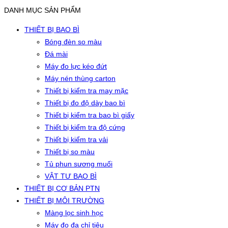
DANH MỤC SẢN PHẨM
THIẾT BỊ BAO BÌ
Bóng đèn so màu
Đá mài
Máy đo lực kéo đứt
Máy nén thùng carton
Thiết bị kiểm tra may mặc
Thiết bị đo độ dày bao bì
Thiết bị kiểm tra bao bì giấy
Thiết bị kiểm tra độ cứng
Thiết bị kiểm tra vải
Thiết bị so màu
Tủ phun sương muối
VẬT TƯ BAO BÌ
THIẾT BỊ CƠ BẢN PTN
THIẾT BỊ MÔI TRƯỜNG
Màng lọc sinh học
Máy đo đa chỉ tiêu