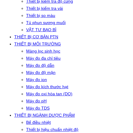
Thiết bị kiểm tra độ cứng
Thiết bị kiểm tra vải
Thiết bị so màu
Tủ phun sương muối
VẬT TƯ BAO BÌ
THIẾT BỊ CƠ BẢN PTN
THIẾT BỊ MÔI TRƯỜNG
Màng lọc sinh học
Máy đo đa chỉ tiêu
Máy đo độ dẫn
Máy đo độ mặn
Máy đo ion
Máy đo kích thước hạt
Máy đo oxi hòa tan (DO)
Máy đo pH
Máy đo TDS
THIẾT BỊ NGÀNH DƯỢC PHẨM
Bể điều nhiệt
Thiết bị hiệu chuẩn nhiệt độ