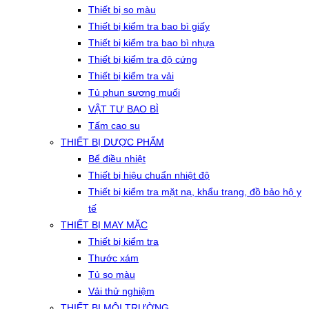
Thiết bị so màu
Thiết bị kiểm tra bao bì giấy
Thiết bị kiểm tra bao bì nhựa
Thiết bị kiểm tra độ cứng
Thiết bị kiểm tra vải
Tủ phun sương muối
VẬT TƯ BAO BÌ
Tấm cao su
THIẾT BỊ DƯỢC PHẨM
Bể điều nhiệt
Thiết bị hiệu chuẩn nhiệt độ
Thiết bị kiểm tra mặt nạ, khẩu trang, đồ bảo hộ y
tế
THIẾT BỊ MAY MẶC
Thiết bị kiểm tra
Thước xám
Tủ so màu
Vải thử nghiệm
THIẾT BỊ MÔI TRƯỜNG