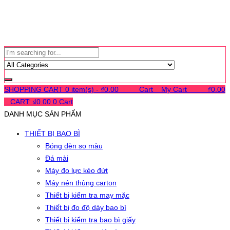
SHOPPING CART
0 item(s) -
₫
0.00
0
0
0
Cart
0
My Cart
0
0
0
₫
0.00
0
CART:
₫
0.00
0
Cart
DANH MỤC SẢN PHẨM
THIẾT BỊ BAO BÌ
Bóng đèn so màu
Đá mài
Máy đo lực kéo đứt
Máy nén thùng carton
Thiết bị kiểm tra may mặc
Thiết bị đo độ dày bao bì
Thiết bị kiểm tra bao bì giấy