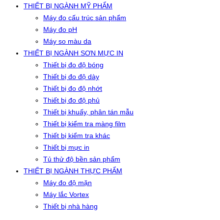
THIẾT BỊ NGÀNH MỸ PHẨM
Máy đo cấu trúc sản phẩm
Máy đo pH
Máy so màu da
THIẾT BỊ NGÀNH SƠN MỰC IN
Thiết bị đo độ bóng
Thiết bị đo độ dày
Thiết bị đo độ nhớt
Thiết bị đo độ phủ
Thiết bị khuấy, phân tán mẫu
Thiết bị kiểm tra màng film
Thiết bị kiểm tra khác
Thiết bị mực in
Tủ thử độ bền sản phẩm
THIẾT BỊ NGÀNH THỰC PHẨM
Máy đo độ mặn
Máy lắc Vortex
Thiết bị nhà hàng