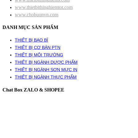
www.thietbithinghiemtot.com
www.chobuonvn.com
DANH MỤC SẢN PHẨM
THIẾT BỊ BAO BÌ
THIẾT BỊ CƠ BẢN PTN
THIẾT BỊ MÔI TRƯỜNG
THIẾT BỊ NGÀNH DƯỢC PHẨM
THIẾT BỊ NGÀNH SƠN MỰC IN
THIẾT BỊ NGÀNH THỰC PHẨM
Chat Box ZALO & SHOPEE