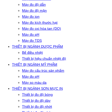
Máy đo độ dẫn
Máy đo độ mặn
Máy đo ion
Máy đo kích thước hạt
Máy đo oxi hòa tan (DO)
Máy đo pH
Máy đo TDS
THIẾT BỊ NGÀNH DƯỢC PHẨM
Bể điều nhiệt
Thiết bị hiệu chuẩn nhiệt độ
THIẾT BỊ NGÀNH MỸ PHẨM
Máy đo cấu trúc sản phẩm
Máy đo pH
Máy so màu da
THIẾT BỊ NGÀNH SƠN MỰC IN
Thiết bị đo độ bóng
Thiết bị đo độ dày
Thiết bị đo độ nhớt