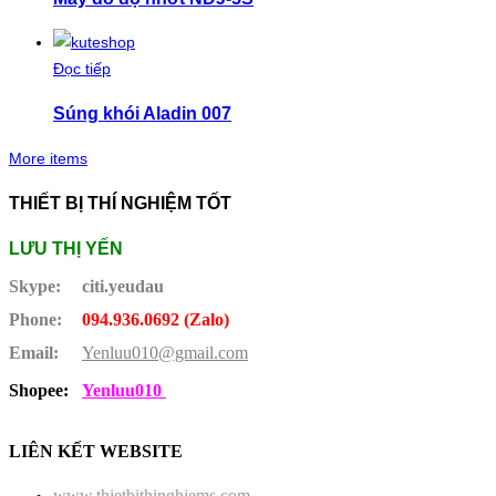
Đọc tiếp
Súng khói Aladin 007
More items
THIẾT BỊ THÍ NGHIỆM TỐT
LƯU THỊ YẾN
Skype:
citi.yeudau
Phone:
094.936.0692 (Zalo)
Email:
Yenluu010@gmail.com
Shopee:
Yenluu010
LIÊN KẾT WEBSITE
www.thietbithinghiems.com