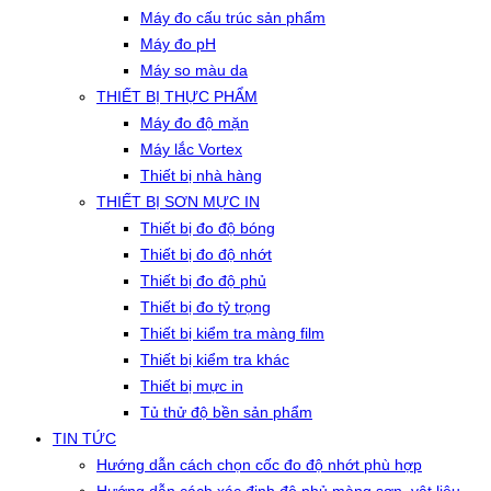
Máy đo cấu trúc sản phẩm
Máy đo pH
Máy so màu da
THIẾT BỊ THỰC PHẨM
Máy đo độ mặn
Máy lắc Vortex
Thiết bị nhà hàng
THIẾT BỊ SƠN MỰC IN
Thiết bị đo độ bóng
Thiết bị đo độ nhớt
Thiết bị đo độ phủ
Thiết bị đo tỷ trọng
Thiết bị kiểm tra màng film
Thiết bị kiểm tra khác
Thiết bị mực in
Tủ thử độ bền sản phẩm
TIN TỨC
Hướng dẫn cách chọn cốc đo độ nhớt phù hợp