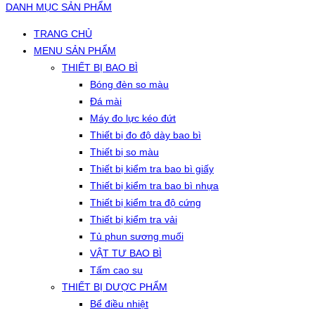
DANH MỤC SẢN PHẨM
TRANG CHỦ
MENU SẢN PHẨM
THIẾT BỊ BAO BÌ
Bóng đèn so màu
Đá mài
Máy đo lực kéo đứt
Thiết bị đo độ dày bao bì
Thiết bị so màu
Thiết bị kiểm tra bao bì giấy
Thiết bị kiểm tra bao bì nhựa
Thiết bị kiểm tra độ cứng
Thiết bị kiểm tra vải
Tủ phun sương muối
VẬT TƯ BAO BÌ
Tấm cao su
THIẾT BỊ DƯỢC PHẨM
Bể điều nhiệt