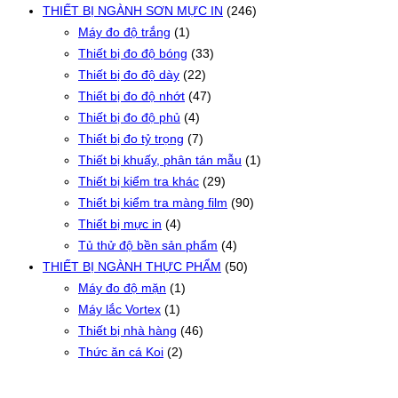
THIẾT BỊ NGÀNH SƠN MỰC IN
(246)
Máy đo độ trắng
(1)
Thiết bị đo độ bóng
(33)
Thiết bị đo độ dày
(22)
Thiết bị đo độ nhớt
(47)
Thiết bị đo độ phủ
(4)
Thiết bị đo tỷ trọng
(7)
Thiết bị khuấy, phân tán mẫu
(1)
Thiết bị kiểm tra khác
(29)
Thiết bị kiểm tra màng film
(90)
Thiết bị mực in
(4)
Tủ thử độ bền sản phẩm
(4)
THIẾT BỊ NGÀNH THỰC PHẨM
(50)
Máy đo độ mặn
(1)
Máy lắc Vortex
(1)
Thiết bị nhà hàng
(46)
Thức ăn cá Koi
(2)