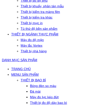
Thiết bị đo độ phủ
Thiết bị khuấy, phân tán mẫu
Thiết bị kiểm tra màng film
Thiết bị kiểm tra khác
Thiết bị mực in
Tủ thử độ bền sản phẩm
THIẾT BỊ NGÀNH THỰC PHẨM
Máy đo độ mặn
Máy lắc Vortex
Thiết bị nhà hàng
DANH MỤC SẢN PHẨM
TRANG CHỦ
MENU SẢN PHẨM
THIẾT BỊ BAO BÌ
Bóng đèn so màu
Đá mài
Máy đo lực kéo đứt
Thiết bị đo độ dày bao bì