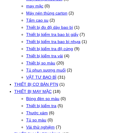
may mặc
(0)
Máy nén thùng carton
(2)
Tấm cao su
(2)
Thiết bị đo độ dày bao bì
(1)
Thiết bị kiểm tra bao bì giấy
(7)
Thiết bị kiểm tra bao bì nhựa
(1)
Thiết bị kiểm tra độ cứng
(9)
Thiết bị kiểm tra vải
(4)
Thiết bị so màu
(20)
Tủ phun sương muối
(2)
VẬT TƯ BAO BÌ
(31)
THIẾT BỊ CƠ BẢN PTN
(1)
THIẾT BỊ MAY MẶC
(18)
Bóng đèn so màu
(0)
Thiết bị kiểm tra
(5)
Thước xám
(6)
Tủ so màu
(0)
Vải thử nghiệm
(7)