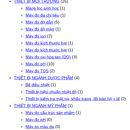
THIẾT BỊ MÔI TRƯỜNG
(25)
Màng lọc sinh học
(1)
Máy đo đa chỉ tiêu
(1)
Máy đo độ dẫn
(5)
Máy đo độ mặn
(1)
Máy đo ion
(2)
Máy đo kích thước hạt
(1)
Máy đo kích thước hạt
(1)
Máy đo oxi hòa tan (DO)
(3)
Máy đo pH
(10)
Máy đo TDS
(2)
THIẾT BỊ NGÀNH DƯỢC PHẨM
(4)
Bể điều nhiệt
(1)
Thiết bị hiệu chuẩn nhiệt độ
(1)
Thiết bị kiểm tra mặt nạ, khẩu trang, đồ bảo hộ y tế
(2)
THIẾT BỊ NGÀNH MỸ PHẨM
(1)
Máy đo cấu trúc sản phẩm
(1)
Máy đo pH
(0)
Máy so màu da
(0)