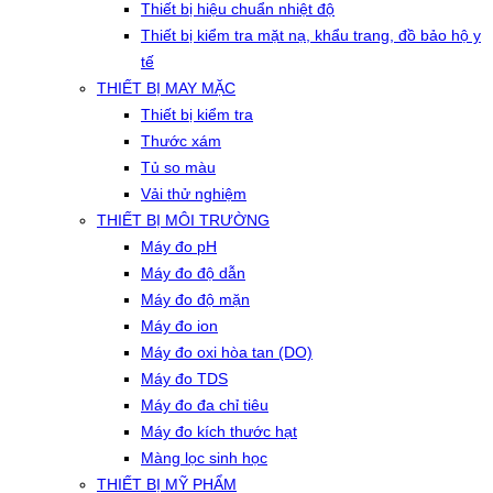
Thiết bị hiệu chuẩn nhiệt độ
Thiết bị kiểm tra mặt nạ, khẩu trang, đồ bảo hộ y
tế
THIẾT BỊ MAY MẶC
Thiết bị kiểm tra
Thước xám
Tủ so màu
Vải thử nghiệm
THIẾT BỊ MÔI TRƯỜNG
Máy đo pH
Máy đo độ dẫn
Máy đo độ mặn
Máy đo ion
Máy đo oxi hòa tan (DO)
Máy đo TDS
Máy đo đa chỉ tiêu
Máy đo kích thước hạt
Màng lọc sinh học
THIẾT BỊ MỸ PHẨM