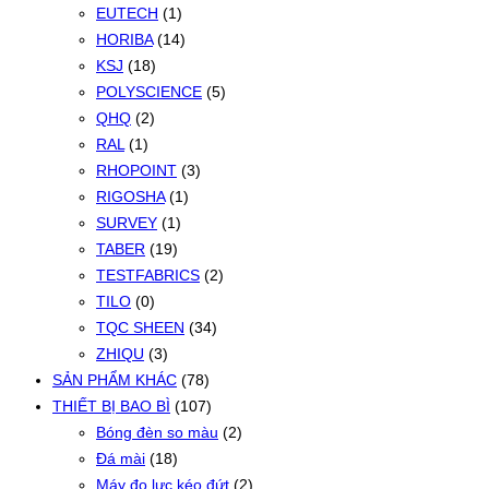
EUTECH
(1)
HORIBA
(14)
KSJ
(18)
POLYSCIENCE
(5)
QHQ
(2)
RAL
(1)
RHOPOINT
(3)
RIGOSHA
(1)
SURVEY
(1)
TABER
(19)
TESTFABRICS
(2)
TILO
(0)
TQC SHEEN
(34)
ZHIQU
(3)
SẢN PHẨM KHÁC
(78)
THIẾT BỊ BAO BÌ
(107)
Bóng đèn so màu
(2)
Đá mài
(18)
Máy đo lực kéo đứt
(2)