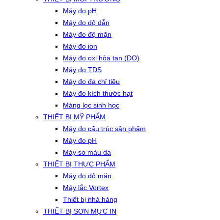
Máy đo pH
Máy đo độ dẫn
Máy đo độ mặn
Máy đo ion
Máy đo oxi hòa tan (DO)
Máy đo TDS
Máy đo đa chỉ tiêu
Máy đo kích thước hạt
Màng lọc sinh học
THIẾT BỊ MỸ PHẨM
Máy đo cấu trúc sản phẩm
Máy đo pH
Máy so màu da
THIẾT BỊ THỰC PHẨM
Máy đo độ mặn
Máy lắc Vortex
Thiết bị nhà hàng
THIẾT BỊ SƠN MỰC IN