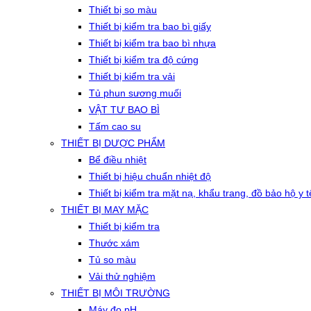
Thiết bị so màu
Thiết bị kiểm tra bao bì giấy
Thiết bị kiểm tra bao bì nhựa
Thiết bị kiểm tra độ cứng
Thiết bị kiểm tra vải
Tủ phun sương muối
VẬT TƯ BAO BÌ
Tấm cao su
THIẾT BỊ DƯỢC PHẨM
Bể điều nhiệt
Thiết bị hiệu chuẩn nhiệt độ
Thiết bị kiểm tra mặt nạ, khẩu trang, đồ bảo hộ y t
THIẾT BỊ MAY MẶC
Thiết bị kiểm tra
Thước xám
Tủ so màu
Vải thử nghiệm
THIẾT BỊ MÔI TRƯỜNG
Máy đo pH