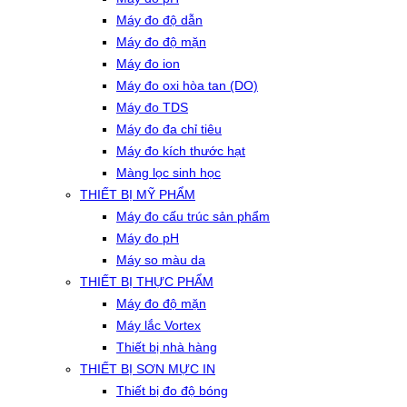
Máy đo độ dẫn
Máy đo độ mặn
Máy đo ion
Máy đo oxi hòa tan (DO)
Máy đo TDS
Máy đo đa chỉ tiêu
Máy đo kích thước hạt
Màng lọc sinh học
THIẾT BỊ MỸ PHẨM
Máy đo cấu trúc sản phẩm
Máy đo pH
Máy so màu da
THIẾT BỊ THỰC PHẨM
Máy đo độ mặn
Máy lắc Vortex
Thiết bị nhà hàng
THIẾT BỊ SƠN MỰC IN
Thiết bị đo độ bóng