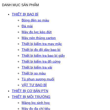
DANH MỤC SẢN PHẨM
THIẾT BỊ BAO BÌ
Bóng đèn so màu
Đá mài
Máy đo lực kéo đứt
Máy nén thùng carton
Thiết bị kiểm tra may mặc
Thiết bị đo độ dày bao bì
Thiết bị kiểm tra bao bì giấy
Thiết bị kiểm tra độ cứng
Thiết bị kiểm tra vải
Thiết bị so màu
Tủ phun sương muối
VẬT TƯ BAO BÌ
THIẾT BỊ CƠ BẢN PTN
THIẾT BỊ MÔI TRƯỜNG
Màng lọc sinh học
Máy đo đa chỉ tiêu