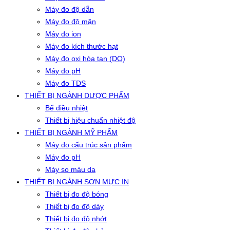
Máy đo độ dẫn
Máy đo độ mặn
Máy đo ion
Máy đo kích thước hạt
Máy đo oxi hòa tan (DO)
Máy đo pH
Máy đo TDS
THIẾT BỊ NGÀNH DƯỢC PHẨM
Bể điều nhiệt
Thiết bị hiệu chuẩn nhiệt độ
THIẾT BỊ NGÀNH MỸ PHẨM
Máy đo cấu trúc sản phẩm
Máy đo pH
Máy so màu da
THIẾT BỊ NGÀNH SƠN MỰC IN
Thiết bị đo độ bóng
Thiết bị đo độ dày
Thiết bị đo độ nhớt