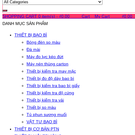
SHOPPING CART
0 item(s) -
₫
0.00
0
0
0
Cart
0
My Cart
0
0
0
₫
0.00
DANH MỤC SẢN PHẨM
THIẾT BỊ BAO BÌ
Bóng đèn so màu
Đá mài
Máy đo lực kéo đứt
Máy nén thùng carton
Thiết bị kiểm tra may mặc
Thiết bị đo độ dày bao bì
Thiết bị kiểm tra bao bì giấy
Thiết bị kiểm tra độ cứng
Thiết bị kiểm tra vải
Thiết bị so màu
Tủ phun sương muối
VẬT TƯ BAO BÌ
THIẾT BỊ CƠ BẢN PTN