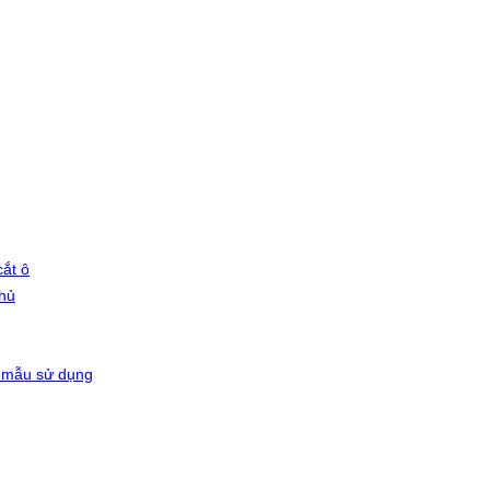
ắt ô
phủ
 mẫu sử dụng