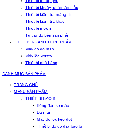
Thiết bị đo độ phủ
Thiết bị khuấy, phân tán mẫu
Thiết bị kiểm tra màng film
Thiết bị kiểm tra khác
Thiết bị mực in
Tủ thử độ bền sản phẩm
THIẾT BỊ NGÀNH THỰC PHẨM
Máy đo độ mặn
Máy lắc Vortex
Thiết bị nhà hàng
DANH MỤC SẢN PHẨM
TRANG CHỦ
MENU SẢN PHẨM
THIẾT BỊ BAO BÌ
Bóng đèn so màu
Đá mài
Máy đo lực kéo đứt
Thiết bị đo độ dày bao bì