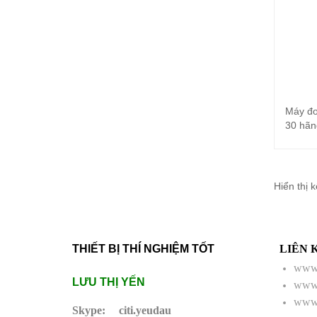
Máy đo
30 hãn
Hiển thị 
THIẾT BỊ THÍ NGHIỆM TỐT
LIÊN 
www.
LƯU THỊ YẾN
www.
www.
Skype:
citi.yeudau