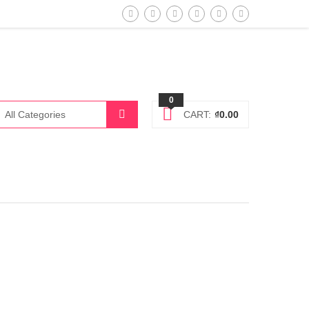
0
CART:
₫
0.00