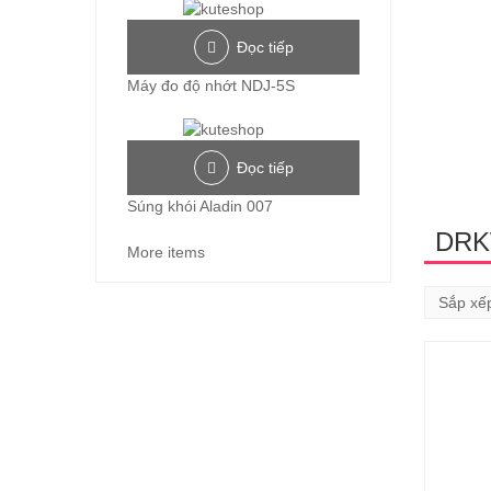
Đọc tiếp
Máy đo độ nhớt NDJ-5S
Đọc tiếp
Súng khói Aladin 007
DRK
More items