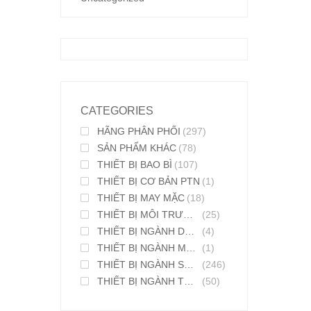
CATEGORIES
HÃNG PHÂN PHỐI
(297)
SẢN PHẨM KHÁC
(78)
THIẾT BỊ BAO BÌ
(107)
THIẾT BỊ CƠ BẢN PTN
(1)
THIẾT BỊ MAY MẶC
(18)
THIẾT BỊ MÔI TRƯỜNG
(25)
THIẾT BỊ NGÀNH DƯỢC PHẨM
(4)
THIẾT BỊ NGÀNH MỸ PHẨM
(1)
THIẾT BỊ NGÀNH SƠN MỰC IN
(246)
THIẾT BỊ NGÀNH THỰC PHẨM
(50)