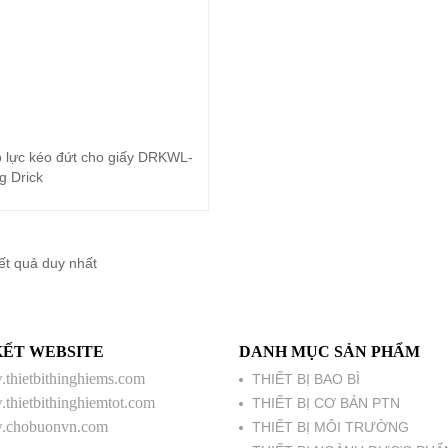
 lực kéo đứt cho giấy DRKWL-
Đọc tiếp
g Drick
kết quả duy nhất
KẾT WEBSITE
DANH MỤC SẢN PHẨM
thietbithinghiems.com
THIẾT BỊ BAO BÌ
thietbithinghiemtot.com
THIẾT BỊ CƠ BẢN PTN
chobuonvn.com
THIẾT BỊ MÔI TRƯỜNG