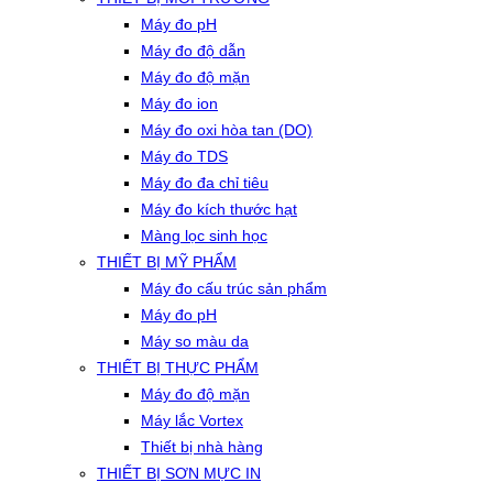
Máy đo pH
Máy đo độ dẫn
Máy đo độ mặn
Máy đo ion
Máy đo oxi hòa tan (DO)
Máy đo TDS
Máy đo đa chỉ tiêu
Máy đo kích thước hạt
Màng lọc sinh học
THIẾT BỊ MỸ PHẨM
Máy đo cấu trúc sản phẩm
Máy đo pH
Máy so màu da
THIẾT BỊ THỰC PHẨM
Máy đo độ mặn
Máy lắc Vortex
Thiết bị nhà hàng
THIẾT BỊ SƠN MỰC IN