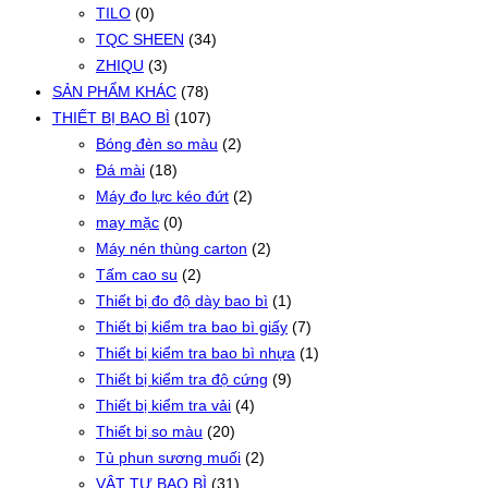
TILO
(0)
TQC SHEEN
(34)
ZHIQU
(3)
SẢN PHẨM KHÁC
(78)
THIẾT BỊ BAO BÌ
(107)
Bóng đèn so màu
(2)
Đá mài
(18)
Máy đo lực kéo đứt
(2)
may mặc
(0)
Máy nén thùng carton
(2)
Tấm cao su
(2)
Thiết bị đo độ dày bao bì
(1)
Thiết bị kiểm tra bao bì giấy
(7)
Thiết bị kiểm tra bao bì nhựa
(1)
Thiết bị kiểm tra độ cứng
(9)
Thiết bị kiểm tra vải
(4)
Thiết bị so màu
(20)
Tủ phun sương muối
(2)
VẬT TƯ BAO BÌ
(31)