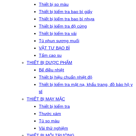
Thiết bị so màu
Thiết bị kiểm tra bao bì giấy
Thiết bị kiểm tra bao bì nhựa
Thiết bị kiểm tra độ cứng
Thiết bị kiểm tra vải
Tủ phun sương muối
VẬT TƯ BAO BÌ
Tấm cao su
THIẾT BỊ DƯỢC PHẨM
Bể điều nhiệt
Thiết bị hiệu chuẩn nhiệt độ
Thiết bị kiểm tra mặt nạ, khẩu trang, đồ bảo hộ y
tế
THIẾT BỊ MAY MẶC
Thiết bị kiểm tra
Thước xám
Tủ so màu
Vải thử nghiệm
THIẾT BỊ MÔI TRƯỜNG