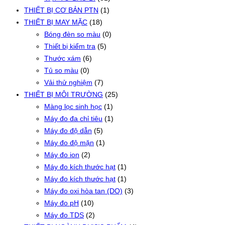
THIẾT BỊ CƠ BẢN PTN
(1)
THIẾT BỊ MAY MẶC
(18)
Bóng đèn so màu
(0)
Thiết bị kiểm tra
(5)
Thước xám
(6)
Tủ so màu
(0)
Vải thử nghiệm
(7)
THIẾT BỊ MÔI TRƯỜNG
(25)
Màng lọc sinh học
(1)
Máy đo đa chỉ tiêu
(1)
Máy đo độ dẫn
(5)
Máy đo độ mặn
(1)
Máy đo ion
(2)
Máy đo kích thước hạt
(1)
Máy đo kích thước hạt
(1)
Máy đo oxi hòa tan (DO)
(3)
Máy đo pH
(10)
Máy đo TDS
(2)