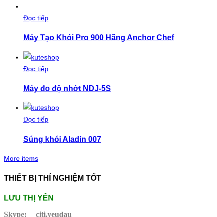
Đọc tiếp
Máy Tạo Khói Pro 900 Hãng Anchor Chef
Đọc tiếp
Máy đo độ nhớt NDJ-5S
Đọc tiếp
Súng khói Aladin 007
More items
THIẾT BỊ THÍ NGHIỆM TỐT
LƯU THỊ YẾN
Skype:
citi.yeudau