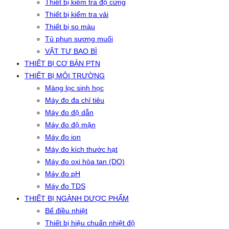
Thiết bị kiểm tra độ cứng
Thiết bị kiểm tra vải
Thiết bị so màu
Tủ phun sương muối
VẬT TƯ BAO BÌ
THIẾT BỊ CƠ BẢN PTN
THIẾT BỊ MÔI TRƯỜNG
Màng lọc sinh học
Máy đo đa chỉ tiêu
Máy đo độ dẫn
Máy đo độ mặn
Máy đo ion
Máy đo kích thước hạt
Máy đo oxi hòa tan (DO)
Máy đo pH
Máy đo TDS
THIẾT BỊ NGÀNH DƯỢC PHẨM
Bể điều nhiệt
Thiết bị hiệu chuẩn nhiệt độ