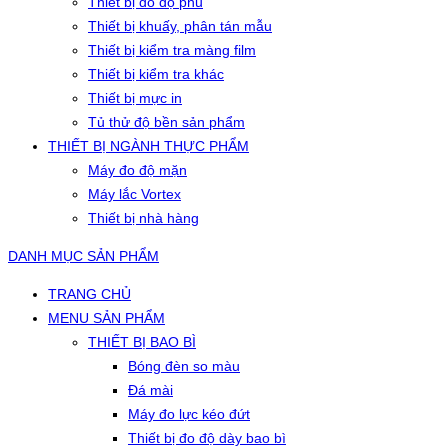
Thiết bị đo độ phủ
Thiết bị khuấy, phân tán mẫu
Thiết bị kiểm tra màng film
Thiết bị kiểm tra khác
Thiết bị mực in
Tủ thử độ bền sản phẩm
THIẾT BỊ NGÀNH THỰC PHẨM
Máy đo độ mặn
Máy lắc Vortex
Thiết bị nhà hàng
DANH MỤC SẢN PHẨM
TRANG CHỦ
MENU SẢN PHẨM
THIẾT BỊ BAO BÌ
Bóng đèn so màu
Đá mài
Máy đo lực kéo đứt
Thiết bị đo độ dày bao bì