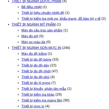
THIẾT BỊ NGÀNH DƯỢC PHẨM
(4)
Bể điều nhiệt
(1)
Thiết bị hiệu chuẩn nhiệt độ
(1)
Thiết bị kiểm tra mặt nạ, khẩu trang, đồ bảo hộ y tế
(2)
THIẾT BỊ NGÀNH MỸ PHẨM
(1)
Máy đo cấu trúc sản phẩm
(1)
Máy đo pH
(0)
Máy so màu da
(0)
THIẾT BỊ NGÀNH SƠN MỰC IN
(246)
Máy đo độ trắng
(1)
Thiết bị đo độ bóng
(33)
Thiết bị đo độ dày
(22)
Thiết bị đo độ nhớt
(47)
Thiết bị đo độ phủ
(4)
Thiết bị đo tỷ trọng
(7)
Thiết bị khuấy, phân tán mẫu
(1)
Thiết bị kiểm tra khác
(29)
Thiết bị kiểm tra màng film
(90)
Thiết bị mực in
(4)