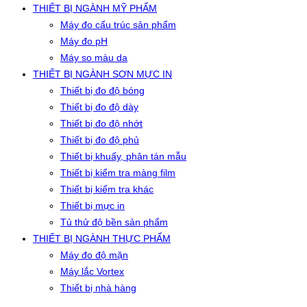
THIẾT BỊ NGÀNH MỸ PHẨM
Máy đo cấu trúc sản phẩm
Máy đo pH
Máy so màu da
THIẾT BỊ NGÀNH SƠN MỰC IN
Thiết bị đo độ bóng
Thiết bị đo độ dày
Thiết bị đo độ nhớt
Thiết bị đo độ phủ
Thiết bị khuấy, phân tán mẫu
Thiết bị kiểm tra màng film
Thiết bị kiểm tra khác
Thiết bị mực in
Tủ thử độ bền sản phẩm
THIẾT BỊ NGÀNH THỰC PHẨM
Máy đo độ mặn
Máy lắc Vortex
Thiết bị nhà hàng