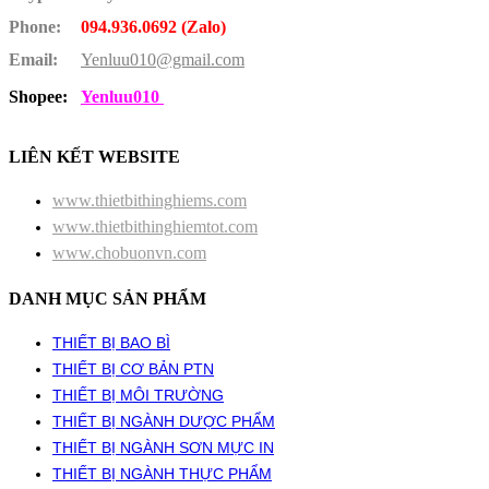
Phone:
094.936.0692 (Zalo)
Email:
Yenluu010@gmail.com
Shopee:
Yenluu010
LIÊN KẾT WEBSITE
www.thietbithinghiems.com
www.thietbithinghiemtot.com
www.chobuonvn.com
DANH MỤC SẢN PHẨM
THIẾT BỊ BAO BÌ
THIẾT BỊ CƠ BẢN PTN
THIẾT BỊ MÔI TRƯỜNG
THIẾT BỊ NGÀNH DƯỢC PHẨM
THIẾT BỊ NGÀNH SƠN MỰC IN
THIẾT BỊ NGÀNH THỰC PHẨM