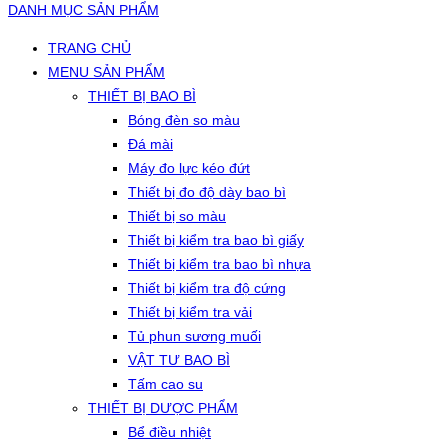
DANH MỤC SẢN PHẨM
TRANG CHỦ
MENU SẢN PHẨM
THIẾT BỊ BAO BÌ
Bóng đèn so màu
Đá mài
Máy đo lực kéo đứt
Thiết bị đo độ dày bao bì
Thiết bị so màu
Thiết bị kiểm tra bao bì giấy
Thiết bị kiểm tra bao bì nhựa
Thiết bị kiểm tra độ cứng
Thiết bị kiểm tra vải
Tủ phun sương muối
VẬT TƯ BAO BÌ
Tấm cao su
THIẾT BỊ DƯỢC PHẨM
Bể điều nhiệt