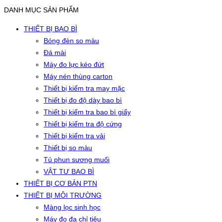
DANH MỤC SẢN PHẨM
THIẾT BỊ BAO BÌ
Bóng đèn so màu
Đá mài
Máy đo lực kéo đứt
Máy nén thùng carton
Thiết bị kiểm tra may mặc
Thiết bị đo độ dày bao bì
Thiết bị kiểm tra bao bì giấy
Thiết bị kiểm tra độ cứng
Thiết bị kiểm tra vải
Thiết bị so màu
Tủ phun sương muối
VẬT TƯ BAO BÌ
THIẾT BỊ CƠ BẢN PTN
THIẾT BỊ MÔI TRƯỜNG
Màng lọc sinh học
Máy đo đa chỉ tiêu