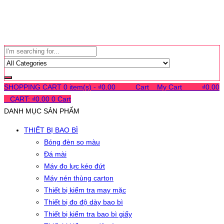
SHOPPING CART
0 item(s) -
₫
0.00
0
0
0
Cart
0
My Cart
0
0
0
₫
0.00
0
CART:
₫
0.00
0
Cart
DANH MỤC SẢN PHẨM
THIẾT BỊ BAO BÌ
Bóng đèn so màu
Đá mài
Máy đo lực kéo đứt
Máy nén thùng carton
Thiết bị kiểm tra may mặc
Thiết bị đo độ dày bao bì
Thiết bị kiểm tra bao bì giấy