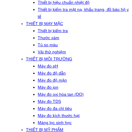
Thiết bị hiệu chuẩn nhiệt độ
Thiết bị kiểm tra mặt nạ, khẩu trang, đồ bảo hộ y
tế
THIẾT BỊ MAY MẶC
Thiết bị kiểm tra
Thước xám
Tủ so màu
Vải thử nghiệm
THIẾT BỊ MÔI TRƯỜNG
Máy đo pH
Máy đo độ dẫn
Máy đo độ mặn
Máy đo ion
Máy đo oxi hòa tan (DO)
Máy đo TDS
Máy đo đa chỉ tiêu
Máy đo kích thước hạt
Màng lọc sinh học
THIẾT BỊ MỸ PHẨM