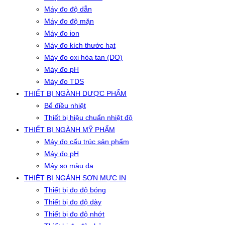
Máy đo độ dẫn
Máy đo độ mặn
Máy đo ion
Máy đo kích thước hạt
Máy đo oxi hòa tan (DO)
Máy đo pH
Máy đo TDS
THIẾT BỊ NGÀNH DƯỢC PHẨM
Bể điều nhiệt
Thiết bị hiệu chuẩn nhiệt độ
THIẾT BỊ NGÀNH MỸ PHẨM
Máy đo cấu trúc sản phẩm
Máy đo pH
Máy so màu da
THIẾT BỊ NGÀNH SƠN MỰC IN
Thiết bị đo độ bóng
Thiết bị đo độ dày
Thiết bị đo độ nhớt