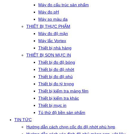
Máy đo cấu trúc sản phẩm
Máy đo pH
Máy so màu da
THIẾT BỊ THỰC PHẨM
Máy đo độ mặn
Máy lắc Vortex
Thiết bị nhà hàng
THIẾT BỊ SƠN MỰC IN
Thiết bị đo độ bóng
Thiết bị đo độ nhớt
Thiết bị đo độ phủ
Thiết bị đo tỷ trọng
Thiết bị kiểm tra màng film
Thiết bị kiểm tra khác
Thiết bị mực in
Tủ thử độ bền sản phẩm
TIN TỨC
Hướng dẫn cách chọn cốc đo độ nhớt phù hợp