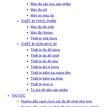
Máy đo cấu trúc sản phẩm
Máy đo pH
Máy so màu da
THIẾT BỊ THỰC PHẨM
Máy đo độ mặn
Máy lắc Vortex
Thiết bị nhà hàng
THIẾT BỊ SƠN MỰC IN
Thiết bị đo độ bóng
Thiết bị đo độ nhớt
Thiết bị đo độ phủ
Thiết bị đo tỷ trọng
Thiết bị kiểm tra màng film
Thiết bị kiểm tra khác
Thiết bị mực in
Tủ thử độ bền sản phẩm
TIN TỨC
Hướng dẫn cách chọn cốc đo độ nhớt phù hợp