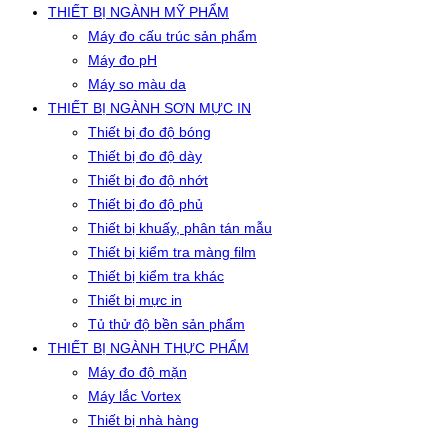
THIẾT BỊ NGÀNH MỸ PHẨM
Máy đo cấu trúc sản phẩm
Máy đo pH
Máy so màu da
THIẾT BỊ NGÀNH SƠN MỰC IN
Thiết bị đo độ bóng
Thiết bị đo độ dày
Thiết bị đo độ nhớt
Thiết bị đo độ phủ
Thiết bị khuấy, phân tán mẫu
Thiết bị kiểm tra màng film
Thiết bị kiểm tra khác
Thiết bị mực in
Tủ thử độ bền sản phẩm
THIẾT BỊ NGÀNH THỰC PHẨM
Máy đo độ mặn
Máy lắc Vortex
Thiết bị nhà hàng