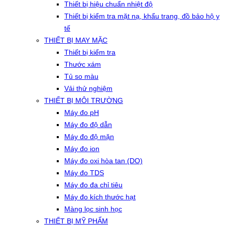
Thiết bị hiệu chuẩn nhiệt độ
Thiết bị kiểm tra mặt nạ, khẩu trang, đồ bảo hộ y
tế
THIẾT BỊ MAY MẶC
Thiết bị kiểm tra
Thước xám
Tủ so màu
Vải thử nghiệm
THIẾT BỊ MÔI TRƯỜNG
Máy đo pH
Máy đo độ dẫn
Máy đo độ mặn
Máy đo ion
Máy đo oxi hòa tan (DO)
Máy đo TDS
Máy đo đa chỉ tiêu
Máy đo kích thước hạt
Màng lọc sinh học
THIẾT BỊ MỸ PHẨM