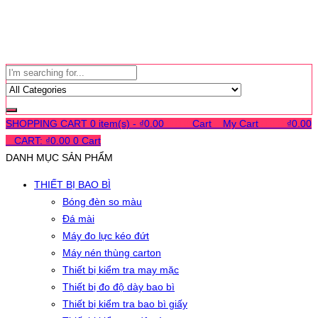
SHOPPING CART
0 item(s) -
₫
0.00
0
0
0
Cart
0
My Cart
0
0
0
₫
0.00
0
CART:
₫
0.00
0
Cart
DANH MỤC SẢN PHẨM
THIẾT BỊ BAO BÌ
Bóng đèn so màu
Đá mài
Máy đo lực kéo đứt
Máy nén thùng carton
Thiết bị kiểm tra may mặc
Thiết bị đo độ dày bao bì
Thiết bị kiểm tra bao bì giấy