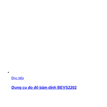
Đọc tiếp
Dụng cụ đo độ bám dính BEVS2202