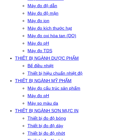
Máy đo độ dẫn
Máy đo độ mặn
Máy đo ion
Máy đo kích thước hạt
Máy đo oxi hòa tan (DO)
Máy đo pH
Máy đo TDS
THIẾT BỊ NGÀNH DƯỢC PHẨM
Bể điều nhiệt
Thiết bị hiệu chuẩn nhiệt độ
THIẾT BỊ NGÀNH MỸ PHẨM
Máy đo cấu trúc sản phẩm
Máy đo pH
Máy so màu da
THIẾT BỊ NGÀNH SƠN MỰC IN
Thiết bị đo độ bóng
Thiết bị đo độ dày
Thiết bị đo độ nhớt