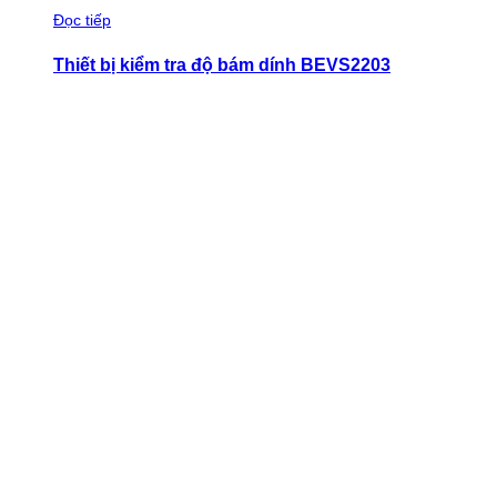
Đọc tiếp
Thiết bị kiểm tra độ bám dính BEVS2203