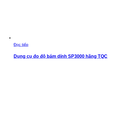
Đọc tiếp
Dụng cụ đo độ bám dính SP3000 hãng TQC