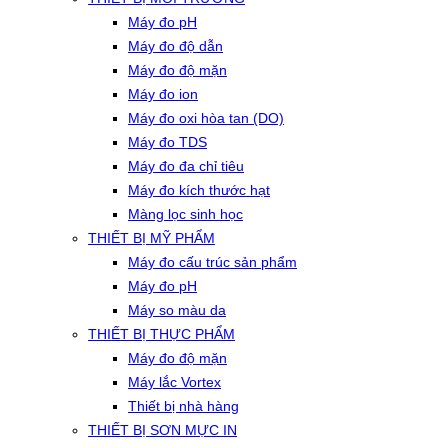
Máy đo pH
Máy đo độ dẫn
Máy đo độ mặn
Máy đo ion
Máy đo oxi hòa tan (DO)
Máy đo TDS
Máy đo đa chỉ tiêu
Máy đo kích thước hạt
Màng lọc sinh học
THIẾT BỊ MỸ PHẨM
Máy đo cấu trúc sản phẩm
Máy đo pH
Máy so màu da
THIẾT BỊ THỰC PHẨM
Máy đo độ mặn
Máy lắc Vortex
Thiết bị nhà hàng
THIẾT BỊ SƠN MỰC IN