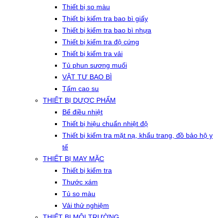
Thiết bị so màu
Thiết bị kiểm tra bao bì giấy
Thiết bị kiểm tra bao bì nhựa
Thiết bị kiểm tra độ cứng
Thiết bị kiểm tra vải
Tủ phun sương muối
VẬT TƯ BAO BÌ
Tấm cao su
THIẾT BỊ DƯỢC PHẨM
Bể điều nhiệt
Thiết bị hiệu chuẩn nhiệt độ
Thiết bị kiểm tra mặt nạ, khẩu trang, đồ bảo hộ y
tế
THIẾT BỊ MAY MẶC
Thiết bị kiểm tra
Thước xám
Tủ so màu
Vải thử nghiệm
THIẾT BỊ MÔI TRƯỜNG