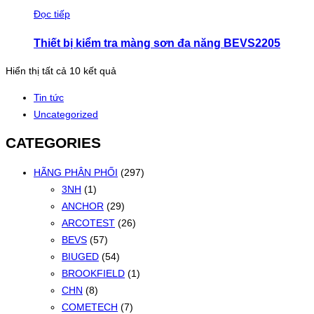
Đọc tiếp
Thiết bị kiểm tra màng sơn đa năng BEVS2205
Đã
Hiển thị tất cả 10 kết quả
sắp
Tin tức
xếp
Uncategorized
theo
mới
CATEGORIES
nhất
HÃNG PHÂN PHỐI
(297)
3NH
(1)
ANCHOR
(29)
ARCOTEST
(26)
BEVS
(57)
BIUGED
(54)
BROOKFIELD
(1)
CHN
(8)
COMETECH
(7)