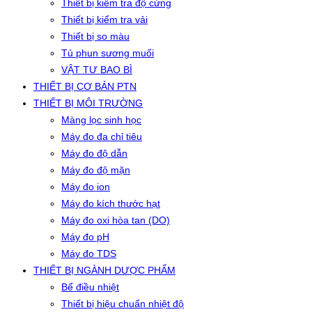
Thiết bị kiểm tra độ cứng
Thiết bị kiểm tra vải
Thiết bị so màu
Tủ phun sương muối
VẬT TƯ BAO BÌ
THIẾT BỊ CƠ BẢN PTN
THIẾT BỊ MÔI TRƯỜNG
Màng lọc sinh học
Máy đo đa chỉ tiêu
Máy đo độ dẫn
Máy đo độ mặn
Máy đo ion
Máy đo kích thước hạt
Máy đo oxi hòa tan (DO)
Máy đo pH
Máy đo TDS
THIẾT BỊ NGÀNH DƯỢC PHẨM
Bể điều nhiệt
Thiết bị hiệu chuẩn nhiệt độ