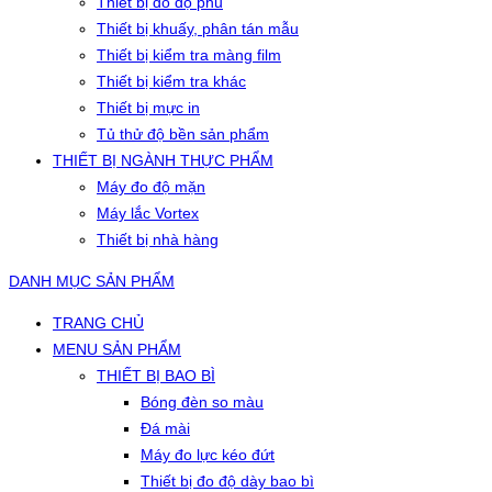
Thiết bị đo độ phủ
Thiết bị khuấy, phân tán mẫu
Thiết bị kiểm tra màng film
Thiết bị kiểm tra khác
Thiết bị mực in
Tủ thử độ bền sản phẩm
THIẾT BỊ NGÀNH THỰC PHẨM
Máy đo độ mặn
Máy lắc Vortex
Thiết bị nhà hàng
DANH MỤC SẢN PHẨM
TRANG CHỦ
MENU SẢN PHẨM
THIẾT BỊ BAO BÌ
Bóng đèn so màu
Đá mài
Máy đo lực kéo đứt
Thiết bị đo độ dày bao bì