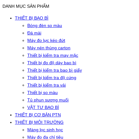
DANH MỤC SẢN PHẨM
THIẾT BỊ BAO BÌ
Bóng đèn so màu
Đá mài
Máy đo lực kéo đứt
Máy nén thùng carton
Thiết bị kiểm tra may mặc
Thiết bị đo độ dày bao bì
Thiết bị kiểm tra bao bì giấy
Thiết bị kiểm tra độ cứng
Thiết bị kiểm tra vải
Thiết bị so màu
Tủ phun sương muối
VẬT TƯ BAO BÌ
THIẾT BỊ CƠ BẢN PTN
THIẾT BỊ MÔI TRƯỜNG
Màng lọc sinh học
Máy đo đa chỉ tiêu