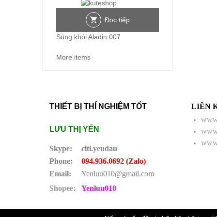
Đọc tiếp
Súng khói Aladin 007
More items
THIẾT BỊ THÍ NGHIỆM TỐT
LIÊN 
www.
LƯU THỊ YẾN
www.
www.
Skype:
citi.yeudau
Phone:
094.936.0692 (Zalo)
Email:
Yenluu010@gmail.com
Shopee:
Yenluu010