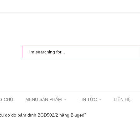
G CHỦ
MENU SẢN PHẨM
TIN TỨC
LIÊN HỆ
cụ đo độ bám dính BGD502/2 hãng Biuged”