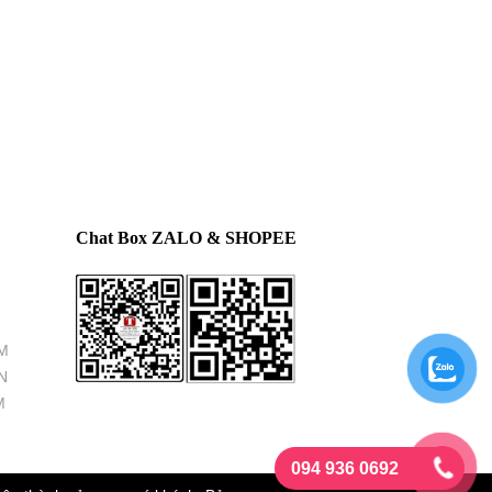
Chat Box ZALO & SHOPEE
M
N
M
094 936 0692