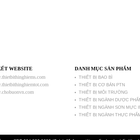
KẾT WEBSITE
DANH MỤC SẢN PHẨM
thietbithinghiems.com
THIẾT BỊ BAO BÌ
thietbithinghiemtot.com
THIẾT BỊ CƠ BẢN PTN
chobuonvn.com
THIẾT BỊ MÔI TRƯỜNG
THIẾT BỊ NGÀNH DƯỢC PHẨ
THIẾT BỊ NGÀNH SƠN MỰC I
THIẾT BỊ NGÀNH THỰC PHẨ