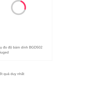
ụ đo độ bám dính BGD502
Đọc tiếp
iuged
kết quả duy nhất