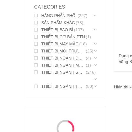
CATEGORIES
HÃNG PHÂN PHỐI
(297)
SẢN PHẨM KHÁC
(78)
THIẾT BỊ BAO BÌ
(107)
THIẾT BỊ CƠ BẢN PTN
(1)
THIẾT BỊ MAY MẶC
(18)
THIẾT BỊ MÔI TRƯỜNG
(25)
Dụng c
THIẾT BỊ NGÀNH DƯỢC PHẨM
(4)
hãng B
THIẾT BỊ NGÀNH MỸ PHẨM
(1)
THIẾT BỊ NGÀNH SƠN MỰC IN
(246)
THIẾT BỊ NGÀNH THỰC PHẨM
(50)
Hiển thị 