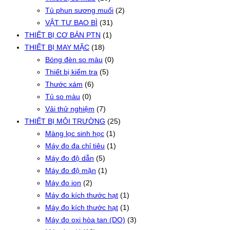
Tủ phun sương muối
(2)
VẬT TƯ BAO BÌ
(31)
THIẾT BỊ CƠ BẢN PTN
(1)
THIẾT BỊ MAY MẶC
(18)
Bóng đèn so màu
(0)
Thiết bị kiểm tra
(5)
Thước xám
(6)
Tủ so màu
(0)
Vải thử nghiệm
(7)
THIẾT BỊ MÔI TRƯỜNG
(25)
Màng lọc sinh học
(1)
Máy đo đa chỉ tiêu
(1)
Máy đo độ dẫn
(5)
Máy đo độ mặn
(1)
Máy đo ion
(2)
Máy đo kích thước hạt
(1)
Máy đo kích thước hạt
(1)
Máy đo oxi hòa tan (DO)
(3)