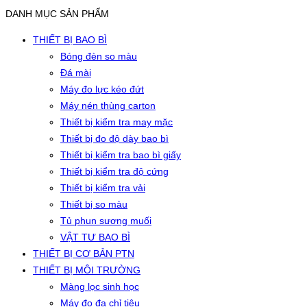
DANH MỤC SẢN PHẨM
THIẾT BỊ BAO BÌ
Bóng đèn so màu
Đá mài
Máy đo lực kéo đứt
Máy nén thùng carton
Thiết bị kiểm tra may mặc
Thiết bị đo độ dày bao bì
Thiết bị kiểm tra bao bì giấy
Thiết bị kiểm tra độ cứng
Thiết bị kiểm tra vải
Thiết bị so màu
Tủ phun sương muối
VẬT TƯ BAO BÌ
THIẾT BỊ CƠ BẢN PTN
THIẾT BỊ MÔI TRƯỜNG
Màng lọc sinh học
Máy đo đa chỉ tiêu