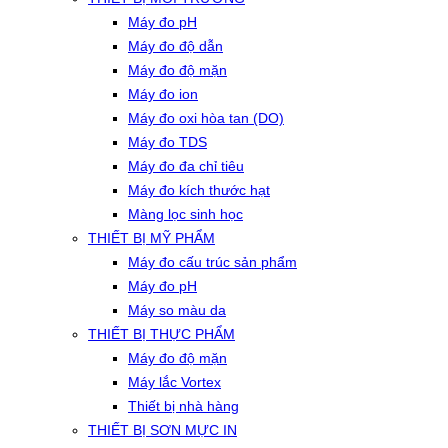
Máy đo pH
Máy đo độ dẫn
Máy đo độ mặn
Máy đo ion
Máy đo oxi hòa tan (DO)
Máy đo TDS
Máy đo đa chỉ tiêu
Máy đo kích thước hạt
Màng lọc sinh học
THIẾT BỊ MỸ PHẨM
Máy đo cấu trúc sản phẩm
Máy đo pH
Máy so màu da
THIẾT BỊ THỰC PHẨM
Máy đo độ mặn
Máy lắc Vortex
Thiết bị nhà hàng
THIẾT BỊ SƠN MỰC IN