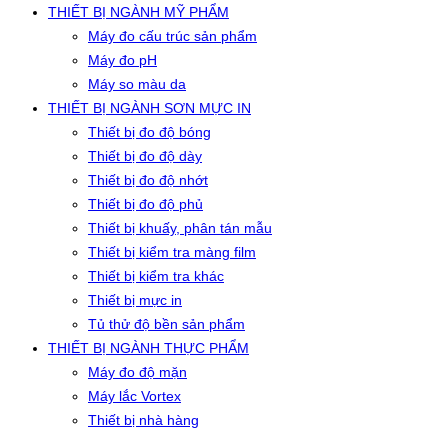
THIẾT BỊ NGÀNH MỸ PHẨM
Máy đo cấu trúc sản phẩm
Máy đo pH
Máy so màu da
THIẾT BỊ NGÀNH SƠN MỰC IN
Thiết bị đo độ bóng
Thiết bị đo độ dày
Thiết bị đo độ nhớt
Thiết bị đo độ phủ
Thiết bị khuấy, phân tán mẫu
Thiết bị kiểm tra màng film
Thiết bị kiểm tra khác
Thiết bị mực in
Tủ thử độ bền sản phẩm
THIẾT BỊ NGÀNH THỰC PHẨM
Máy đo độ mặn
Máy lắc Vortex
Thiết bị nhà hàng