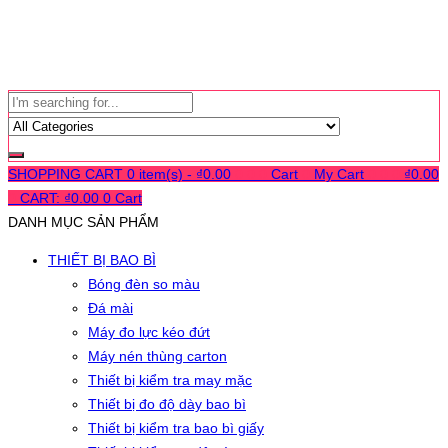
SHOPPING CART
0 item(s) -
₫
0.00
0
0
0
Cart
0
My Cart
0
0
0
₫
0.00
0
CART:
₫
0.00
0
Cart
DANH MỤC SẢN PHẨM
THIẾT BỊ BAO BÌ
Bóng đèn so màu
Đá mài
Máy đo lực kéo đứt
Máy nén thùng carton
Thiết bị kiểm tra may mặc
Thiết bị đo độ dày bao bì
Thiết bị kiểm tra bao bì giấy