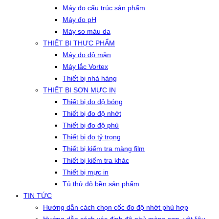
Máy đo cấu trúc sản phẩm
Máy đo pH
Máy so màu da
THIẾT BỊ THỰC PHẨM
Máy đo độ mặn
Máy lắc Vortex
Thiết bị nhà hàng
THIẾT BỊ SƠN MỰC IN
Thiết bị đo độ bóng
Thiết bị đo độ nhớt
Thiết bị đo độ phủ
Thiết bị đo tỷ trọng
Thiết bị kiểm tra màng film
Thiết bị kiểm tra khác
Thiết bị mực in
Tủ thử độ bền sản phẩm
TIN TỨC
Hướng dẫn cách chọn cốc đo độ nhớt phù hợp