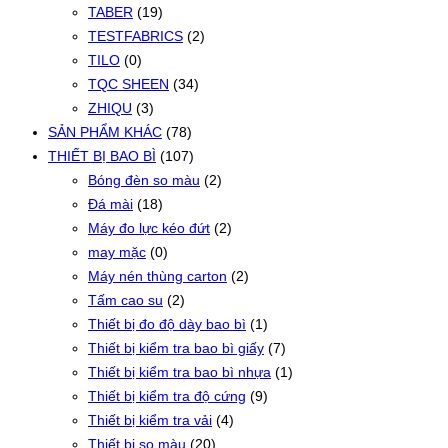
TABER
(19)
TESTFABRICS
(2)
TILO
(0)
TQC SHEEN
(34)
ZHIQU
(3)
SẢN PHẨM KHÁC
(78)
THIẾT BỊ BAO BÌ
(107)
Bóng đèn so màu
(2)
Đá mài
(18)
Máy đo lực kéo đứt
(2)
may mặc
(0)
Máy nén thùng carton
(2)
Tấm cao su
(2)
Thiết bị đo độ dày bao bì
(1)
Thiết bị kiểm tra bao bì giấy
(7)
Thiết bị kiểm tra bao bì nhựa
(1)
Thiết bị kiểm tra độ cứng
(9)
Thiết bị kiểm tra vải
(4)
Thiết bị so màu
(20)