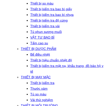
Thiết bị so màu
Thiết bị kiểm tra bao bì giấy
Thiết bị kiểm tra bao bì nhựa
Thiết bị kiểm tra độ cứng
Thiết bị kiểm tra vải
Tủ phun sương muối
VẬT TƯ BAO BÌ
Tấm cao su
THIẾT BỊ DƯỢC PHẨM
Bể điều nhiệt
Thiết bị hiệu chuẩn nhiệt độ
Thiết bị kiểm tra mặt nạ, khẩu trang, đồ bảo hộ y
tế
THIẾT BỊ MAY MẶC
Thiết bị kiểm tra
Thước xám
Tủ so màu
Vải thử nghiệm
THIẾT BỊ MÔI TRƯỜNG