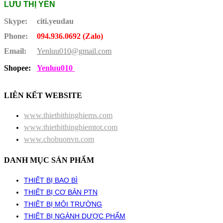
LƯU THỊ YẾN
Skype:
citi.yeudau
Phone:
094.936.0692 (Zalo)
Email:
Yenluu010@gmail.com
Shopee:
Yenluu010
LIÊN KẾT WEBSITE
www.thietbithinghiems.com
www.thietbithinghiemtot.com
www.chobuonvn.com
DANH MỤC SẢN PHẨM
THIẾT BỊ BAO BÌ
THIẾT BỊ CƠ BẢN PTN
THIẾT BỊ MÔI TRƯỜNG
THIẾT BỊ NGÀNH DƯỢC PHẨM