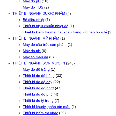
Máy đo pH
(10)
Máy đo TDS
(2)
THIẾT BỊ NGÀNH DƯỢC PHẨM
(4)
Bể điều nhiệt
(1)
Thiết bị hiệu chuẩn nhiệt độ
(1)
Thiết bị kiểm tra mặt nạ, khẩu trang, đồ bảo hộ y tế
(2)
THIẾT BỊ NGÀNH MỸ PHẨM
(1)
Máy đo cấu trúc sản phẩm
(1)
Máy đo pH
(0)
Máy so màu da
(0)
THIẾT BỊ NGÀNH SƠN MỰC IN
(246)
Máy đo độ trắng
(1)
Thiết bị đo độ bóng
(33)
Thiết bị đo độ dày
(22)
Thiết bị đo độ nhớt
(47)
Thiết bị đo độ phủ
(4)
Thiết bị đo tỷ trọng
(7)
Thiết bị khuấy, phân tán mẫu
(1)
Thiết bị kiểm tra khác
(29)