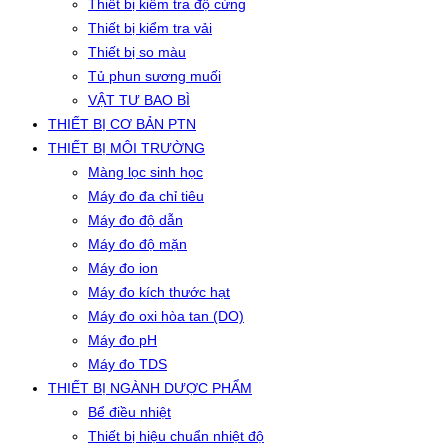
Thiết bị kiểm tra độ cứng
Thiết bị kiểm tra vải
Thiết bị so màu
Tủ phun sương muối
VẬT TƯ BAO BÌ
THIẾT BỊ CƠ BẢN PTN
THIẾT BỊ MÔI TRƯỜNG
Màng lọc sinh học
Máy đo đa chỉ tiêu
Máy đo độ dẫn
Máy đo độ mặn
Máy đo ion
Máy đo kích thước hạt
Máy đo oxi hòa tan (DO)
Máy đo pH
Máy đo TDS
THIẾT BỊ NGÀNH DƯỢC PHẨM
Bể điều nhiệt
Thiết bị hiệu chuẩn nhiệt độ