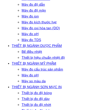
Máy đo độ dẫn
Máy đo độ mặn
Máy đo ion
Máy đo kích thước hạt
Máy đo oxi hòa tan (DO)
Máy đo pH
Máy đo TDS
THIẾT BỊ NGÀNH DƯỢC PHẨM
Bể điều nhiệt
Thiết bị hiệu chuẩn nhiệt độ
THIẾT BỊ NGÀNH MỸ PHẨM
Máy đo cấu trúc sản phẩm
Máy đo pH
Máy so màu da
THIẾT BỊ NGÀNH SƠN MỰC IN
Thiết bị đo độ bóng
Thiết bị đo độ dày
Thiết bị đo độ nhớt