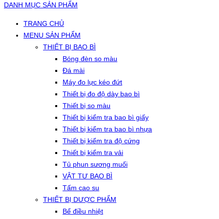
DANH MỤC SẢN PHẨM
TRANG CHỦ
MENU SẢN PHẨM
THIẾT BỊ BAO BÌ
Bóng đèn so màu
Đá mài
Máy đo lực kéo đứt
Thiết bị đo độ dày bao bì
Thiết bị so màu
Thiết bị kiểm tra bao bì giấy
Thiết bị kiểm tra bao bì nhựa
Thiết bị kiểm tra độ cứng
Thiết bị kiểm tra vải
Tủ phun sương muối
VẬT TƯ BAO BÌ
Tấm cao su
THIẾT BỊ DƯỢC PHẨM
Bể điều nhiệt