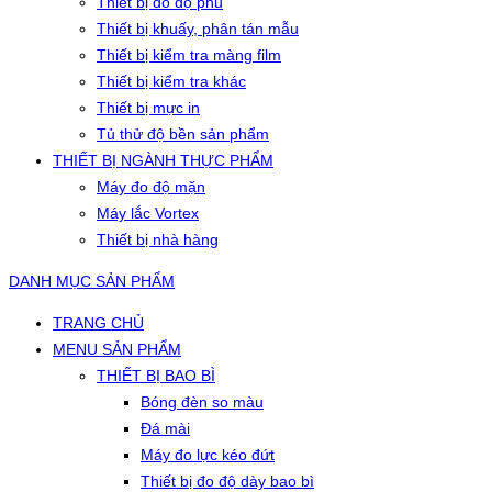
Thiết bị đo độ phủ
Thiết bị khuấy, phân tán mẫu
Thiết bị kiểm tra màng film
Thiết bị kiểm tra khác
Thiết bị mực in
Tủ thử độ bền sản phẩm
THIẾT BỊ NGÀNH THỰC PHẨM
Máy đo độ mặn
Máy lắc Vortex
Thiết bị nhà hàng
DANH MỤC SẢN PHẨM
TRANG CHỦ
MENU SẢN PHẨM
THIẾT BỊ BAO BÌ
Bóng đèn so màu
Đá mài
Máy đo lực kéo đứt
Thiết bị đo độ dày bao bì