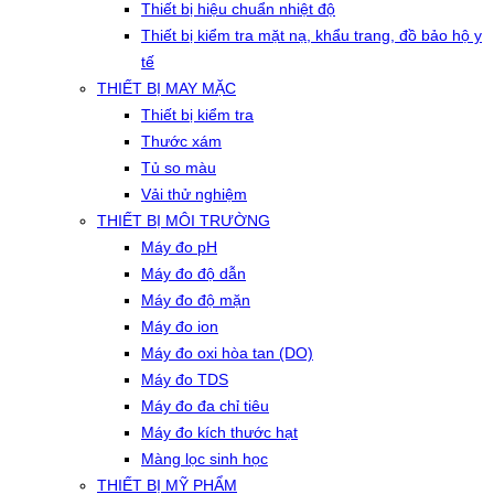
Thiết bị hiệu chuẩn nhiệt độ
Thiết bị kiểm tra mặt nạ, khẩu trang, đồ bảo hộ y
tế
THIẾT BỊ MAY MẶC
Thiết bị kiểm tra
Thước xám
Tủ so màu
Vải thử nghiệm
THIẾT BỊ MÔI TRƯỜNG
Máy đo pH
Máy đo độ dẫn
Máy đo độ mặn
Máy đo ion
Máy đo oxi hòa tan (DO)
Máy đo TDS
Máy đo đa chỉ tiêu
Máy đo kích thước hạt
Màng lọc sinh học
THIẾT BỊ MỸ PHẨM