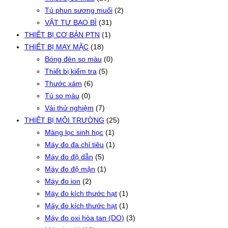
Tủ phun sương muối
(2)
VẬT TƯ BAO BÌ
(31)
THIẾT BỊ CƠ BẢN PTN
(1)
THIẾT BỊ MAY MẶC
(18)
Bóng đèn so màu
(0)
Thiết bị kiểm tra
(5)
Thước xám
(6)
Tủ so màu
(0)
Vải thử nghiệm
(7)
THIẾT BỊ MÔI TRƯỜNG
(25)
Màng lọc sinh học
(1)
Máy đo đa chỉ tiêu
(1)
Máy đo độ dẫn
(5)
Máy đo độ mặn
(1)
Máy đo ion
(2)
Máy đo kích thước hạt
(1)
Máy đo kích thước hạt
(1)
Máy đo oxi hòa tan (DO)
(3)