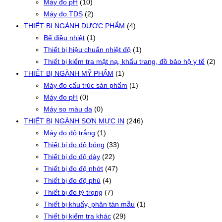
Máy đo pH
(10)
Máy đo TDS
(2)
THIẾT BỊ NGÀNH DƯỢC PHẨM
(4)
Bể điều nhiệt
(1)
Thiết bị hiệu chuẩn nhiệt độ
(1)
Thiết bị kiểm tra mặt nạ, khẩu trang, đồ bảo hộ y tế
(2)
THIẾT BỊ NGÀNH MỸ PHẨM
(1)
Máy đo cấu trúc sản phẩm
(1)
Máy đo pH
(0)
Máy so màu da
(0)
THIẾT BỊ NGÀNH SƠN MỰC IN
(246)
Máy đo độ trắng
(1)
Thiết bị đo độ bóng
(33)
Thiết bị đo độ dày
(22)
Thiết bị đo độ nhớt
(47)
Thiết bị đo độ phủ
(4)
Thiết bị đo tỷ trọng
(7)
Thiết bị khuấy, phân tán mẫu
(1)
Thiết bị kiểm tra khác
(29)