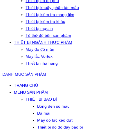
Thiết bị đo độ phủ
Thiết bị khuấy, phân tán mẫu
Thiết bị kiểm tra màng film
Thiết bị kiểm tra khác
Thiết bị mực in
Tủ thử độ bền sản phẩm
THIẾT BỊ NGÀNH THỰC PHẨM
Máy đo độ mặn
Máy lắc Vortex
Thiết bị nhà hàng
DANH MỤC SẢN PHẨM
TRANG CHỦ
MENU SẢN PHẨM
THIẾT BỊ BAO BÌ
Bóng đèn so màu
Đá mài
Máy đo lực kéo đứt
Thiết bị đo độ dày bao bì