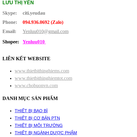
LƯU THỊ YẾN
Skype:
citi.yeudau
Phone:
094.936.0692 (Zalo)
Email:
Yenluu010@gmail.com
Shopee:
Yenluu010
LIÊN KẾT WEBSITE
www.thietbithinghiems.com
www.thietbithinghiemtot.com
www.chobuonvn.com
DANH MỤC SẢN PHẨM
THIẾT BỊ BAO BÌ
THIẾT BỊ CƠ BẢN PTN
THIẾT BỊ MÔI TRƯỜNG
THIẾT BỊ NGÀNH DƯỢC PHẨM