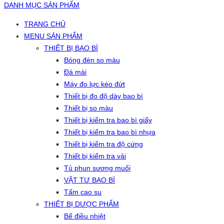
DANH MỤC SẢN PHẨM
TRANG CHỦ
MENU SẢN PHẨM
THIẾT BỊ BAO BÌ
Bóng đèn so màu
Đá mài
Máy đo lực kéo đứt
Thiết bị đo độ dày bao bì
Thiết bị so màu
Thiết bị kiểm tra bao bì giấy
Thiết bị kiểm tra bao bì nhựa
Thiết bị kiểm tra độ cứng
Thiết bị kiểm tra vải
Tủ phun sương muối
VẬT TƯ BAO BÌ
Tấm cao su
THIẾT BỊ DƯỢC PHẨM
Bể điều nhiệt