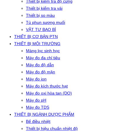
Thiết bị kiểm tra độ cứng
Thiết bị kiểm tra vải
Thiết bị so màu
Tủ phun sương muối
VẬT TƯ BAO BÌ
THIẾT BỊ CƠ BẢN PTN
THIẾT BỊ MÔI TRƯỜNG
Màng lọc sinh học
Máy đo đa chỉ tiêu
Máy đo độ dẫn
Máy đo độ mặn
Máy đo ion
Máy đo kích thước hạt
Máy đo oxi hòa tan (DO)
Máy đo pH
Máy đo TDS
THIẾT BỊ NGÀNH DƯỢC PHẨM
Bể điều nhiệt
Thiết bị hiệu chuẩn nhiệt độ