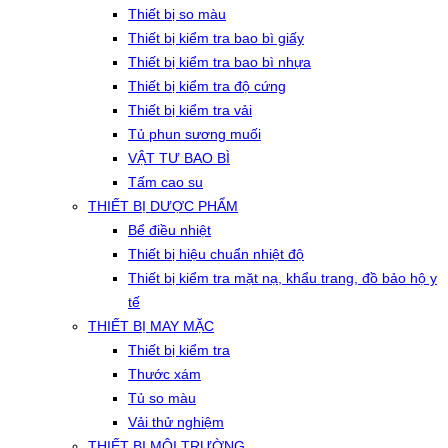
Thiết bị so màu
Thiết bị kiểm tra bao bì giấy
Thiết bị kiểm tra bao bì nhựa
Thiết bị kiểm tra độ cứng
Thiết bị kiểm tra vải
Tủ phun sương muối
VẬT TƯ BAO BÌ
Tấm cao su
THIẾT BỊ DƯỢC PHẨM
Bể điều nhiệt
Thiết bị hiệu chuẩn nhiệt độ
Thiết bị kiểm tra mặt nạ, khẩu trang, đồ bảo hộ y
tế
THIẾT BỊ MAY MẶC
Thiết bị kiểm tra
Thước xám
Tủ so màu
Vải thử nghiệm
THIẾT BỊ MÔI TRƯỜNG