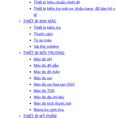
Thiết bị hiệu chuẩn nhiệt độ
Thiết bị kiểm tra mặt nạ, khẩu trang, đồ bảo hộ y
tế
THIẾT BỊ MAY MẶC
Thiết bị kiểm tra
Thước xám
Tủ so màu
Vải thử nghiệm
THIẾT BỊ MÔI TRƯỜNG
Máy đo pH
Máy đo độ dẫn
Máy đo độ mặn
Máy đo ion
Máy đo oxi hòa tan (DO)
Máy đo TDS
Máy đo đa chỉ tiêu
Máy đo kích thước hạt
Màng lọc sinh học
THIẾT BỊ MỸ PHẨM