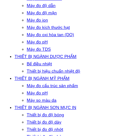
Máy đo độ dẫn
Máy đo độ mặn
Máy đo ion
Máy đo kích thước hạt
Máy đo oxi hòa tan (DO)
Máy đo pH
Máy đo TDS
THIẾT BỊ NGÀNH DƯỢC PHẨM
Bể điều nhiệt
Thiết bị hiệu chuẩn nhiệt độ
THIẾT BỊ NGÀNH MỸ PHẨM
Máy đo cấu trúc sản phẩm
Máy đo pH
Máy so màu da
THIẾT BỊ NGÀNH SƠN MỰC IN
Thiết bị đo độ bóng
Thiết bị đo độ dày
Thiết bị đo độ nhớt