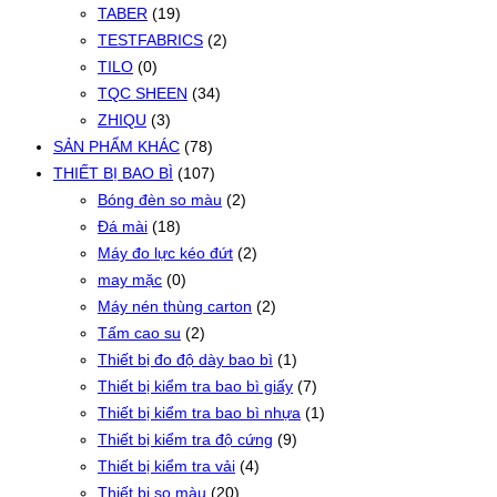
TABER
(19)
TESTFABRICS
(2)
TILO
(0)
TQC SHEEN
(34)
ZHIQU
(3)
SẢN PHẨM KHÁC
(78)
THIẾT BỊ BAO BÌ
(107)
Bóng đèn so màu
(2)
Đá mài
(18)
Máy đo lực kéo đứt
(2)
may mặc
(0)
Máy nén thùng carton
(2)
Tấm cao su
(2)
Thiết bị đo độ dày bao bì
(1)
Thiết bị kiểm tra bao bì giấy
(7)
Thiết bị kiểm tra bao bì nhựa
(1)
Thiết bị kiểm tra độ cứng
(9)
Thiết bị kiểm tra vải
(4)
Thiết bị so màu
(20)