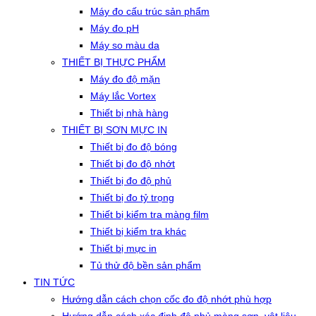
Máy đo cấu trúc sản phẩm
Máy đo pH
Máy so màu da
THIẾT BỊ THỰC PHẨM
Máy đo độ mặn
Máy lắc Vortex
Thiết bị nhà hàng
THIẾT BỊ SƠN MỰC IN
Thiết bị đo độ bóng
Thiết bị đo độ nhớt
Thiết bị đo độ phủ
Thiết bị đo tỷ trọng
Thiết bị kiểm tra màng film
Thiết bị kiểm tra khác
Thiết bị mực in
Tủ thử độ bền sản phẩm
TIN TỨC
Hướng dẫn cách chọn cốc đo độ nhớt phù hợp