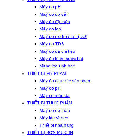
Máy đo pH
Máy đo độ dẫn
Máy đo độ mặn
Máy đo ion
Máy đo oxi hòa tan (DO)
Máy đo TDS
Máy đo đa chỉ tiêu
Máy đo kích thước hạt
Màng lọc sinh học
THIẾT BỊ MỸ PHẨM
Máy đo cấu trúc sản phẩm
Máy đo pH
Máy so màu da
THIẾT BỊ THỰC PHẨM
Máy đo độ mặn
Máy lắc Vortex
Thiết bị nhà hàng
THIẾT BỊ SƠN MỰC IN