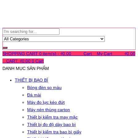
SHOPPING CART
0 item(s) -
₫
0.00
0
0
0
Cart
0
My Cart
0
0
0
₫
0.00
0
CART:
₫
0.00
0
Cart
DANH MỤC SẢN PHẨM
THIẾT BỊ BAO BÌ
Bóng đèn so màu
Đá mài
Máy đo lực kéo đứt
Máy nén thùng carton
Thiết bị kiểm tra may mặc
Thiết bị đo độ dày bao bì
Thiết bị kiểm tra bao bì giấy