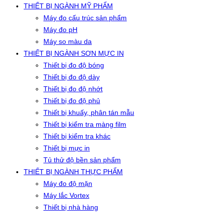
THIẾT BỊ NGÀNH MỸ PHẨM
Máy đo cấu trúc sản phẩm
Máy đo pH
Máy so màu da
THIẾT BỊ NGÀNH SƠN MỰC IN
Thiết bị đo độ bóng
Thiết bị đo độ dày
Thiết bị đo độ nhớt
Thiết bị đo độ phủ
Thiết bị khuấy, phân tán mẫu
Thiết bị kiểm tra màng film
Thiết bị kiểm tra khác
Thiết bị mực in
Tủ thử độ bền sản phẩm
THIẾT BỊ NGÀNH THỰC PHẨM
Máy đo độ mặn
Máy lắc Vortex
Thiết bị nhà hàng