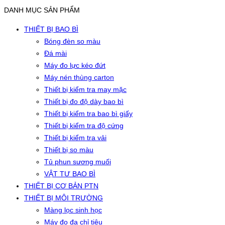
DANH MỤC SẢN PHẨM
THIẾT BỊ BAO BÌ
Bóng đèn so màu
Đá mài
Máy đo lực kéo đứt
Máy nén thùng carton
Thiết bị kiểm tra may mặc
Thiết bị đo độ dày bao bì
Thiết bị kiểm tra bao bì giấy
Thiết bị kiểm tra độ cứng
Thiết bị kiểm tra vải
Thiết bị so màu
Tủ phun sương muối
VẬT TƯ BAO BÌ
THIẾT BỊ CƠ BẢN PTN
THIẾT BỊ MÔI TRƯỜNG
Màng lọc sinh học
Máy đo đa chỉ tiêu