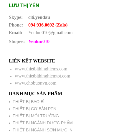
LƯU THỊ YẾN
Skype:
citi.yeudau
Phone:
094.936.0692 (Zalo)
Email:
Yenluu010@gmail.com
Shopee:
Yenluu010
LIÊN KẾT WEBSITE
www.thietbithinghiems.com
www.thietbithinghiemtot.com
www.chobuonvn.com
DANH MỤC SẢN PHẨM
THIẾT BỊ BAO BÌ
THIẾT BỊ CƠ BẢN PTN
THIẾT BỊ MÔI TRƯỜNG
THIẾT BỊ NGÀNH DƯỢC PHẨM
THIẾT BỊ NGÀNH SƠN MỰC IN