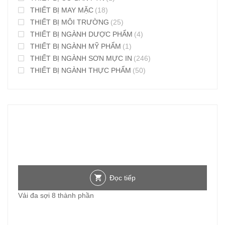
THIẾT BỊ MAY MẶC
(18)
THIẾT BỊ MÔI TRƯỜNG
(25)
THIẾT BỊ NGÀNH DƯỢC PHẨM
(4)
THIẾT BỊ NGÀNH MỸ PHẨM
(1)
THIẾT BỊ NGÀNH SƠN MỰC IN
(246)
THIẾT BỊ NGÀNH THỰC PHẨM
(50)
Đọc tiếp
Vải đa sợi 8 thành phần