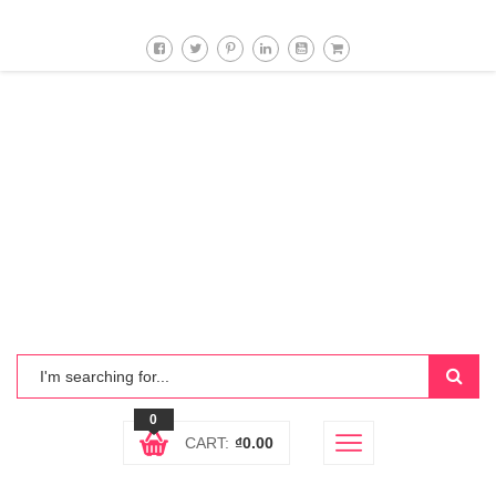
0
CART:
₫
0.00