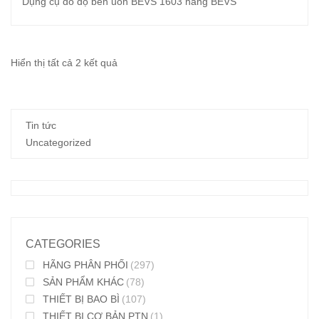
Dụng cụ đo độ bền uốn BEVS 1603 hãng BEVS
Đã
Hiển thị tất cả 2 kết quả
sắp
xếp
Tin tức
theo
Uncategorized
mới
nhất
CATEGORIES
HÃNG PHÂN PHỐI
(297)
SẢN PHẨM KHÁC
(78)
THIẾT BỊ BAO BÌ
(107)
THIẾT BỊ CƠ BẢN PTN
(1)