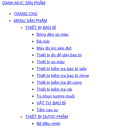
DANH MỤC SẢN PHẨM
TRANG CHỦ
MENU SẢN PHẨM
THIẾT BỊ BAO BÌ
Bóng đèn so màu
Đá mài
Máy đo lực kéo đứt
Thiết bị đo độ dày bao bì
Thiết bị so màu
Thiết bị kiểm tra bao bì giấy
Thiết bị kiểm tra bao bì nhựa
Thiết bị kiểm tra độ cứng
Thiết bị kiểm tra vải
Tủ phun sương muối
VẬT TƯ BAO BÌ
Tấm cao su
THIẾT BỊ DƯỢC PHẨM
Bể điều nhiệt