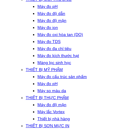
Máy đo pH
Máy đo độ dẫn
Máy đo độ mặn
Máy đo ion
Máy đo oxi hòa tan (DO)
Máy đo TDS
Máy đo đa chỉ tiêu
Máy đo kích thước hạt
Màng lọc sinh học
THIẾT BỊ MỸ PHẨM
Máy đo cấu trúc sản phẩm
Máy đo pH
Máy so màu da
THIẾT BỊ THỰC PHẨM
Máy đo độ mặn
Máy lắc Vortex
Thiết bị nhà hàng
THIẾT BỊ SƠN MỰC IN