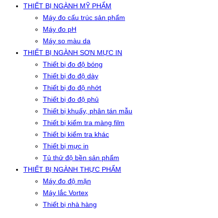
THIẾT BỊ NGÀNH MỸ PHẨM
Máy đo cấu trúc sản phẩm
Máy đo pH
Máy so màu da
THIẾT BỊ NGÀNH SƠN MỰC IN
Thiết bị đo độ bóng
Thiết bị đo độ dày
Thiết bị đo độ nhớt
Thiết bị đo độ phủ
Thiết bị khuấy, phân tán mẫu
Thiết bị kiểm tra màng film
Thiết bị kiểm tra khác
Thiết bị mực in
Tủ thử độ bền sản phẩm
THIẾT BỊ NGÀNH THỰC PHẨM
Máy đo độ mặn
Máy lắc Vortex
Thiết bị nhà hàng