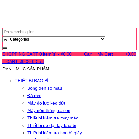
SHOPPING CART
0 item(s) -
₫
0.00
0
0
0
Cart
0
My Cart
0
0
0
₫
0.00
0
CART:
₫
0.00
0
Cart
DANH MỤC SẢN PHẨM
THIẾT BỊ BAO BÌ
Bóng đèn so màu
Đá mài
Máy đo lực kéo đứt
Máy nén thùng carton
Thiết bị kiểm tra may mặc
Thiết bị đo độ dày bao bì
Thiết bị kiểm tra bao bì giấy