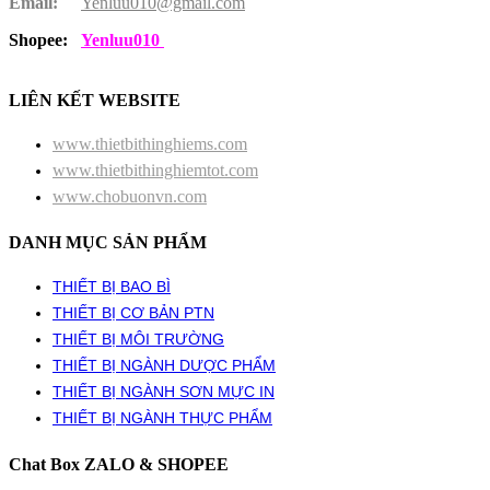
Email:
Yenluu010@gmail.com
Shopee:
Yenluu010
LIÊN KẾT WEBSITE
www.thietbithinghiems.com
www.thietbithinghiemtot.com
www.chobuonvn.com
DANH MỤC SẢN PHẨM
THIẾT BỊ BAO BÌ
THIẾT BỊ CƠ BẢN PTN
THIẾT BỊ MÔI TRƯỜNG
THIẾT BỊ NGÀNH DƯỢC PHẨM
THIẾT BỊ NGÀNH SƠN MỰC IN
THIẾT BỊ NGÀNH THỰC PHẨM
Chat Box ZALO & SHOPEE