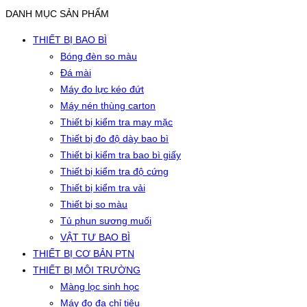
DANH MỤC SẢN PHẨM
THIẾT BỊ BAO BÌ
Bóng đèn so màu
Đá mài
Máy đo lực kéo đứt
Máy nén thùng carton
Thiết bị kiểm tra may mặc
Thiết bị đo độ dày bao bì
Thiết bị kiểm tra bao bì giấy
Thiết bị kiểm tra độ cứng
Thiết bị kiểm tra vải
Thiết bị so màu
Tủ phun sương muối
VẬT TƯ BAO BÌ
THIẾT BỊ CƠ BẢN PTN
THIẾT BỊ MÔI TRƯỜNG
Màng lọc sinh học
Máy đo đa chỉ tiêu