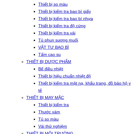
Thiết bị so màu
Thiết bị kiểm tra bao bì giấy
Thiết bị kiểm tra bao bì nhựa
Thiết bị kiểm tra độ cứng
Thiết bị kiểm tra vải
Tủ phun sương muối
VẬT TƯ BAO BÌ
Tấm cao su
THIẾT BỊ DƯỢC PHẨM
Bể điều nhiệt
Thiết bị hiệu chuẩn nhiệt độ
Thiết bị kiểm tra mặt nạ, khẩu trang, đồ bảo hộ y
tế
THIẾT BỊ MAY MẶC
Thiết bị kiểm tra
Thước xám
Tủ so màu
Vải thử nghiệm
THIẾT BỊ MÔI TRƯỜNG