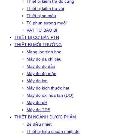
Thiết bị kiểm tra độ cứng
Thiết bị kiểm tra vải
Thiết bị so màu
Tủ phun sương muối
VẬT TƯ BAO BÌ
THIẾT BỊ CƠ BẢN PTN
THIẾT BỊ MÔI TRƯỜNG
Màng lọc sinh học
Máy đo đa chỉ tiêu
Máy đo độ dẫn
Máy đo độ mặn
Máy đo ion
Máy đo kích thước hạt
Máy đo oxi hòa tan (DO)
Máy đo pH
Máy đo TDS
THIẾT BỊ NGÀNH DƯỢC PHẨM
Bể điều nhiệt
Thiết bị hiệu chuẩn nhiệt độ