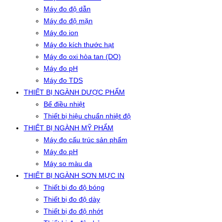
Máy đo độ dẫn
Máy đo độ mặn
Máy đo ion
Máy đo kích thước hạt
Máy đo oxi hòa tan (DO)
Máy đo pH
Máy đo TDS
THIẾT BỊ NGÀNH DƯỢC PHẨM
Bể điều nhiệt
Thiết bị hiệu chuẩn nhiệt độ
THIẾT BỊ NGÀNH MỸ PHẨM
Máy đo cấu trúc sản phẩm
Máy đo pH
Máy so màu da
THIẾT BỊ NGÀNH SƠN MỰC IN
Thiết bị đo độ bóng
Thiết bị đo độ dày
Thiết bị đo độ nhớt