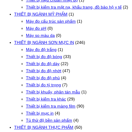
Thiết bị hiệu chuẩn nhiệt độ
(1)
Thiết bị kiểm tra mặt nạ, khẩu trang, đồ bảo hộ y tế
(2)
THIẾT BỊ NGÀNH MỸ PHẨM
(1)
Máy đo cấu trúc sản phẩm
(1)
Máy đo pH
(0)
Máy so màu da
(0)
THIẾT BỊ NGÀNH SƠN MỰC IN
(246)
Máy đo độ trắng
(1)
Thiết bị đo độ bóng
(33)
Thiết bị đo độ dày
(22)
Thiết bị đo độ nhớt
(47)
Thiết bị đo độ phủ
(4)
Thiết bị đo tỷ trọng
(7)
Thiết bị khuấy, phân tán mẫu
(1)
Thiết bị kiểm tra khác
(29)
Thiết bị kiểm tra màng film
(90)
Thiết bị mực in
(4)
Tủ thử độ bền sản phẩm
(4)
THIẾT BỊ NGÀNH THỰC PHẨM
(50)