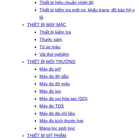
Thiết bị hiệu chuẩn nhiệt độ
Thiết bị kiểm tra mặt nạ, khẩu trang, đồ bảo hộ y
tế
THIẾT BỊ MAY MẶC
Thiết bị kiểm tra
Thước xám
Tủ so màu
Vải thử nghiệm
THIẾT BỊ MÔI TRƯỜNG
Máy đo pH
Máy đo độ dẫn
Máy đo độ mặn
Máy đo ion
Máy đo oxi hòa tan (DO)
Máy đo TDS
Máy đo đa chỉ tiêu
Máy đo kích thước hạt
Màng lọc sinh học
THIẾT BỊ MỸ PHẨM