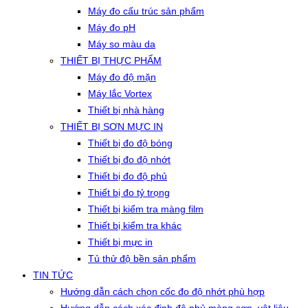
Máy đo cấu trúc sản phẩm
Máy đo pH
Máy so màu da
THIẾT BỊ THỰC PHẨM
Máy đo độ mặn
Máy lắc Vortex
Thiết bị nhà hàng
THIẾT BỊ SƠN MỰC IN
Thiết bị đo độ bóng
Thiết bị đo độ nhớt
Thiết bị đo độ phủ
Thiết bị đo tỷ trọng
Thiết bị kiểm tra màng film
Thiết bị kiểm tra khác
Thiết bị mực in
Tủ thử độ bền sản phẩm
TIN TỨC
Hướng dẫn cách chọn cốc đo độ nhớt phù hợp