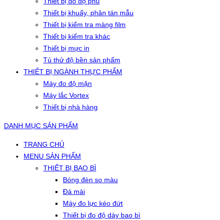
Thiết bị đo độ phủ
Thiết bị khuấy, phân tán mẫu
Thiết bị kiểm tra màng film
Thiết bị kiểm tra khác
Thiết bị mực in
Tủ thử độ bền sản phẩm
THIẾT BỊ NGÀNH THỰC PHẨM
Máy đo độ mặn
Máy lắc Vortex
Thiết bị nhà hàng
DANH MỤC SẢN PHẨM
TRANG CHỦ
MENU SẢN PHẨM
THIẾT BỊ BAO BÌ
Bóng đèn so màu
Đá mài
Máy đo lực kéo đứt
Thiết bị đo độ dày bao bì