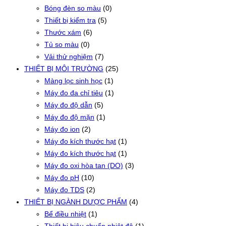
Bóng đèn so màu
(0)
Thiết bị kiểm tra
(5)
Thước xám
(6)
Tủ so màu
(0)
Vải thử nghiệm
(7)
THIẾT BỊ MÔI TRƯỜNG
(25)
Màng lọc sinh học
(1)
Máy đo đa chỉ tiêu
(1)
Máy đo độ dẫn
(5)
Máy đo độ mặn
(1)
Máy đo ion
(2)
Máy đo kích thước hạt
(1)
Máy đo kích thước hạt
(1)
Máy đo oxi hòa tan (DO)
(3)
Máy đo pH
(10)
Máy đo TDS
(2)
THIẾT BỊ NGÀNH DƯỢC PHẨM
(4)
Bể điều nhiệt
(1)