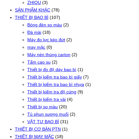
ZHIQU
(3)
SẢN PHẨM KHÁC
(78)
THIẾT BỊ BAO BÌ
(107)
Bóng đèn so màu
(2)
Đá mài
(18)
Máy đo lực kéo đứt
(2)
may mặc
(0)
Máy nén thùng carton
(2)
Tấm cao su
(2)
Thiết bị đo độ dày bao bì
(1)
Thiết bị kiểm tra bao bì giấy
(7)
Thiết bị kiểm tra bao bì nhựa
(1)
Thiết bị kiểm tra độ cứng
(9)
Thiết bị kiểm tra vải
(4)
Thiết bị so màu
(20)
Tủ phun sương muối
(2)
VẬT TƯ BAO BÌ
(31)
THIẾT BỊ CƠ BẢN PTN
(1)
THIẾT BỊ MAY MẶC
(18)