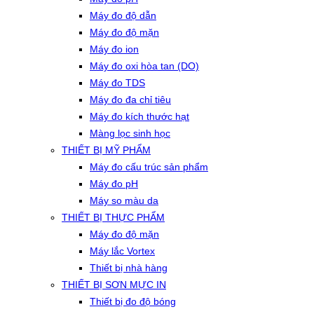
Máy đo độ dẫn
Máy đo độ mặn
Máy đo ion
Máy đo oxi hòa tan (DO)
Máy đo TDS
Máy đo đa chỉ tiêu
Máy đo kích thước hạt
Màng lọc sinh học
THIẾT BỊ MỸ PHẨM
Máy đo cấu trúc sản phẩm
Máy đo pH
Máy so màu da
THIẾT BỊ THỰC PHẨM
Máy đo độ mặn
Máy lắc Vortex
Thiết bị nhà hàng
THIẾT BỊ SƠN MỰC IN
Thiết bị đo độ bóng