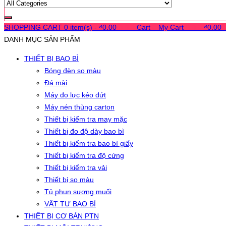
SHOPPING CART
0 item(s) -
₫
0.00
0
0
0
Cart
0
My Cart
0
0
0
₫
0.00
DANH MỤC SẢN PHẨM
THIẾT BỊ BAO BÌ
Bóng đèn so màu
Đá mài
Máy đo lực kéo đứt
Máy nén thùng carton
Thiết bị kiểm tra may mặc
Thiết bị đo độ dày bao bì
Thiết bị kiểm tra bao bì giấy
Thiết bị kiểm tra độ cứng
Thiết bị kiểm tra vải
Thiết bị so màu
Tủ phun sương muối
VẬT TƯ BAO BÌ
THIẾT BỊ CƠ BẢN PTN