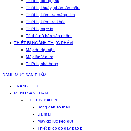
Thiết bị đo độ phủ
Thiết bị khuấy, phân tán mẫu
Thiết bị kiểm tra màng film
Thiết bị kiểm tra khác
Thiết bị mực in
Tủ thử độ bền sản phẩm
THIẾT BỊ NGÀNH THỰC PHẨM
Máy đo độ mặn
Máy lắc Vortex
Thiết bị nhà hàng
DANH MỤC SẢN PHẨM
TRANG CHỦ
MENU SẢN PHẨM
THIẾT BỊ BAO BÌ
Bóng đèn so màu
Đá mài
Máy đo lực kéo đứt
Thiết bị đo độ dày bao bì