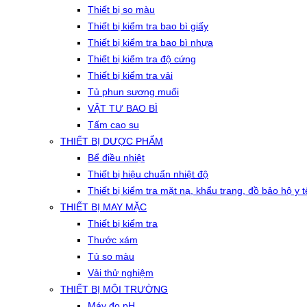
Thiết bị so màu
Thiết bị kiểm tra bao bì giấy
Thiết bị kiểm tra bao bì nhựa
Thiết bị kiểm tra độ cứng
Thiết bị kiểm tra vải
Tủ phun sương muối
VẬT TƯ BAO BÌ
Tấm cao su
THIẾT BỊ DƯỢC PHẨM
Bể điều nhiệt
Thiết bị hiệu chuẩn nhiệt độ
Thiết bị kiểm tra mặt nạ, khẩu trang, đồ bảo hộ y t
THIẾT BỊ MAY MẶC
Thiết bị kiểm tra
Thước xám
Tủ so màu
Vải thử nghiệm
THIẾT BỊ MÔI TRƯỜNG
Máy đo pH