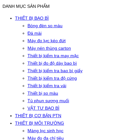
DANH MỤC SẢN PHẨM
THIẾT BỊ BAO BÌ
Bóng đèn so màu
Đá mài
Máy đo lực kéo đứt
Máy nén thùng carton
Thiết bị kiểm tra may mặc
Thiết bị đo độ dày bao bì
Thiết bị kiểm tra bao bì giấy
Thiết bị kiểm tra độ cứng
Thiết bị kiểm tra vải
Thiết bị so màu
Tủ phun sương muối
VẬT TƯ BAO BÌ
THIẾT BỊ CƠ BẢN PTN
THIẾT BỊ MÔI TRƯỜNG
Màng lọc sinh học
Máy đo đa chỉ tiêu