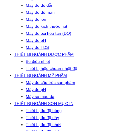
Máy đo độ dẫn
Máy đo độ mặn
Máy đo ion
Máy đo kích thước hạt
Máy đo oxi hòa tan (DO)
Máy đo pH
Máy đo TDS
THIẾT BỊ NGÀNH DƯỢC PHẨM
Bể điều nhiệt
Thiết bị hiệu chuẩn nhiệt độ
THIẾT BỊ NGÀNH MỸ PHẨM
Máy đo cấu trúc sản phẩm
Máy đo pH
Máy so màu da
THIẾT BỊ NGÀNH SƠN MỰC IN
Thiết bị đo độ bóng
Thiết bị đo độ dày
Thiết bị đo độ nhớt