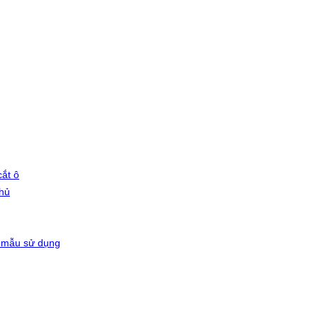
ắt ô
phủ
 mẫu sử dụng