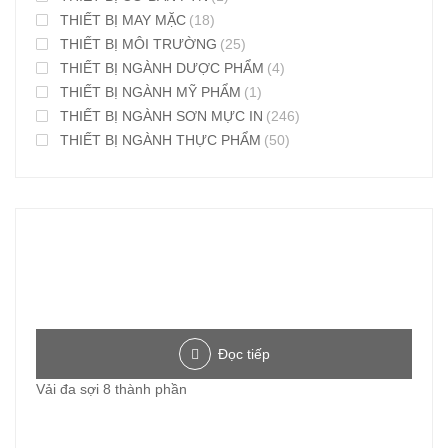
THIẾT BỊ MAY MẶC
(18)
THIẾT BỊ MÔI TRƯỜNG
(25)
THIẾT BỊ NGÀNH DƯỢC PHẨM
(4)
THIẾT BỊ NGÀNH MỸ PHẨM
(1)
THIẾT BỊ NGÀNH SƠN MỰC IN
(246)
THIẾT BỊ NGÀNH THỰC PHẨM
(50)
Đọc tiếp
Vải đa sợi 8 thành phần