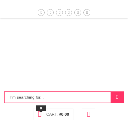
0
CART:
₫
0.00