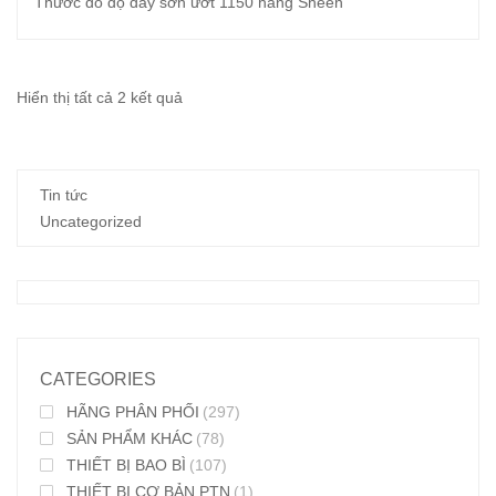
Thước đo độ dày sơn ướt 1150 hãng Sheen
Đã
Hiển thị tất cả 2 kết quả
sắp
xếp
Tin tức
theo
Uncategorized
mới
nhất
CATEGORIES
HÃNG PHÂN PHỐI
(297)
SẢN PHẨM KHÁC
(78)
THIẾT BỊ BAO BÌ
(107)
THIẾT BỊ CƠ BẢN PTN
(1)