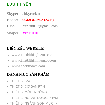
LƯU THỊ YẾN
Skype:
citi.yeudau
Phone:
094.936.0692 (Zalo)
Email:
Yenluu010@gmail.com
Shopee:
Yenluu010
LIÊN KẾT WEBSITE
www.thietbithinghiems.com
www.thietbithinghiemtot.com
www.chobuonvn.com
DANH MỤC SẢN PHẨM
THIẾT BỊ BAO BÌ
THIẾT BỊ CƠ BẢN PTN
THIẾT BỊ MÔI TRƯỜNG
THIẾT BỊ NGÀNH DƯỢC PHẨM
THIẾT BỊ NGÀNH SƠN MỰC IN