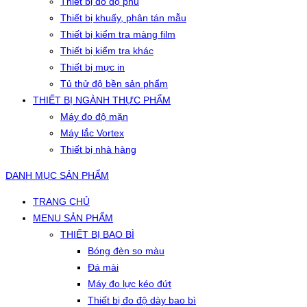
Thiết bị đo độ phủ
Thiết bị khuấy, phân tán mẫu
Thiết bị kiểm tra màng film
Thiết bị kiểm tra khác
Thiết bị mực in
Tủ thử độ bền sản phẩm
THIẾT BỊ NGÀNH THỰC PHẨM
Máy đo độ mặn
Máy lắc Vortex
Thiết bị nhà hàng
DANH MỤC SẢN PHẨM
TRANG CHỦ
MENU SẢN PHẨM
THIẾT BỊ BAO BÌ
Bóng đèn so màu
Đá mài
Máy đo lực kéo đứt
Thiết bị đo độ dày bao bì