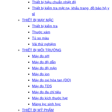
Thiết bị hiệu chuẩn nhiệt độ
Thiết bị kiểm tra mặt nạ, khẩu trang, đồ bảo hộ y
tế
THIẾT BỊ MAY MẶC
Thiết bị kiểm tra
Thước xám
Tủ so màu
Vải thử nghiệm
THIẾT BỊ MÔI TRƯỜNG
Máy đo pH
Máy đo độ dẫn
Máy đo độ mặn
Máy đo ion
Máy đo oxi hòa tan (DO)
Máy đo TDS
Máy đo đa chỉ tiêu
Máy đo kích thước hạt
Màng lọc sinh học
THIẾT BỊ MỸ PHẨM