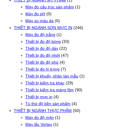
THIẾT BỊ NGÀNH MỸ PHẨM
(1)
Máy đo cấu trúc sản phẩm
(1)
Máy đo pH
(0)
Máy so màu da
(0)
THIẾT BỊ NGÀNH SƠN MỰC IN
(246)
Máy đo độ trắng
(1)
Thiết bị đo độ bóng
(33)
Thiết bị đo độ dày
(22)
Thiết bị đo độ nhớt
(47)
Thiết bị đo độ phủ
(4)
Thiết bị đo tỷ trọng
(7)
Thiết bị khuấy, phân tán mẫu
(1)
Thiết bị kiểm tra khác
(29)
Thiết bị kiểm tra màng film
(90)
Thiết bị mực in
(4)
Tủ thử độ bền sản phẩm
(4)
THIẾT BỊ NGÀNH THỰC PHẨM
(50)
Máy đo độ mặn
(1)
Máy lắc Vortex
(1)