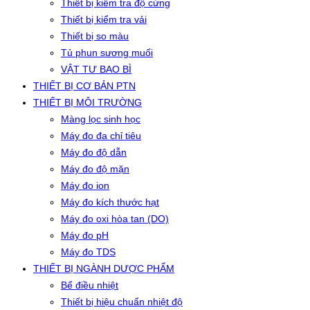
Thiết bị kiểm tra độ cứng
Thiết bị kiểm tra vải
Thiết bị so màu
Tủ phun sương muối
VẬT TƯ BAO BÌ
THIẾT BỊ CƠ BẢN PTN
THIẾT BỊ MÔI TRƯỜNG
Màng lọc sinh học
Máy đo đa chỉ tiêu
Máy đo độ dẫn
Máy đo độ mặn
Máy đo ion
Máy đo kích thước hạt
Máy đo oxi hòa tan (DO)
Máy đo pH
Máy đo TDS
THIẾT BỊ NGÀNH DƯỢC PHẨM
Bể điều nhiệt
Thiết bị hiệu chuẩn nhiệt độ