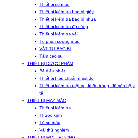
Thiết bị so màu
Thiết bị kiểm tra bao bì giấy
Thiết bị kiểm tra bao bì nhựa
Thiết bị kiểm tra độ cứng
Thiết bị kiểm tra vải
Tủ phun sương muối
VẬT TƯ BAO BÌ
Tấm cao su
THIẾT BỊ DƯỢC PHẨM
Bể điều nhiệt
Thiết bị hiệu chuẩn nhiệt độ
Thiết bị kiểm tra mặt nạ, khẩu trang, đồ bảo hộ y
tế
THIẾT BỊ MAY MẶC
Thiết bị kiểm tra
Thước xám
Tủ so màu
Vải thử nghiệm
THIẾT BỊ MÔI TRƯỜNG