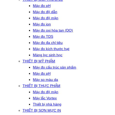
Máy đo pH
Máy đo độ dẫn
Máy đo độ mặn
Máy đo ion
Máy đo oxi hòa tan (DO)
Máy đo TDS
Máy đo đa chỉ tiêu
Máy đo kích thước hạt
Màng lọc sinh học
THIẾT BỊ MỸ PHẨM
Máy đo cấu trúc sản phẩm
Máy đo pH
Máy so màu da
THIẾT BỊ THỰC PHẨM
Máy đo độ mặn
Máy lắc Vortex
Thiết bị nhà hàng
THIẾT BỊ SƠN MỰC IN