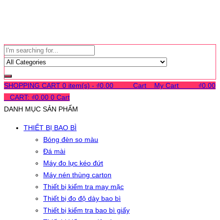
SHOPPING CART
0 item(s) -
₫
0.00
0
0
0
Cart
0
My Cart
0
0
0
₫
0.00
0
CART:
₫
0.00
0
Cart
DANH MỤC SẢN PHẨM
THIẾT BỊ BAO BÌ
Bóng đèn so màu
Đá mài
Máy đo lực kéo đứt
Máy nén thùng carton
Thiết bị kiểm tra may mặc
Thiết bị đo độ dày bao bì
Thiết bị kiểm tra bao bì giấy