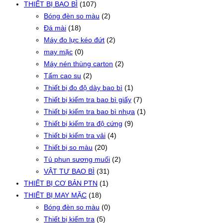
THIẾT BỊ BAO BÌ
(107)
Bóng đèn so màu
(2)
Đá mài
(18)
Máy đo lực kéo đứt
(2)
may mặc
(0)
Máy nén thùng carton
(2)
Tấm cao su
(2)
Thiết bị đo độ dày bao bì
(1)
Thiết bị kiểm tra bao bì giấy
(7)
Thiết bị kiểm tra bao bì nhựa
(1)
Thiết bị kiểm tra độ cứng
(9)
Thiết bị kiểm tra vải
(4)
Thiết bị so màu
(20)
Tủ phun sương muối
(2)
VẬT TƯ BAO BÌ
(31)
THIẾT BỊ CƠ BẢN PTN
(1)
THIẾT BỊ MAY MẶC
(18)
Bóng đèn so màu
(0)
Thiết bị kiểm tra
(5)