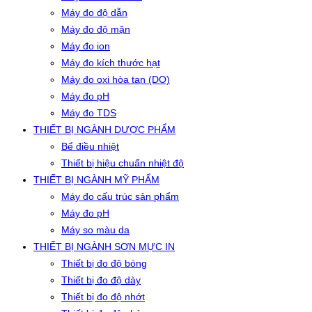
Máy đo độ dẫn
Máy đo độ mặn
Máy đo ion
Máy đo kích thước hạt
Máy đo oxi hòa tan (DO)
Máy đo pH
Máy đo TDS
THIẾT BỊ NGÀNH DƯỢC PHẨM
Bể điều nhiệt
Thiết bị hiệu chuẩn nhiệt độ
THIẾT BỊ NGÀNH MỸ PHẨM
Máy đo cấu trúc sản phẩm
Máy đo pH
Máy so màu da
THIẾT BỊ NGÀNH SƠN MỰC IN
Thiết bị đo độ bóng
Thiết bị đo độ dày
Thiết bị đo độ nhớt