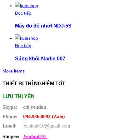
Đọc tiếp
Máy đo độ nhớt NDJ-5S
Đọc tiếp
Súng khói Aladin 007
More items
THIẾT BỊ THÍ NGHIỆM TỐT
LƯU THỊ YẾN
Skype:
citi.yeudau
Phone:
094.936.0692 (Zalo)
Email:
Yenluu010@gmail.com
Shopee:
Yenluu010