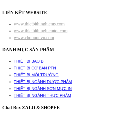
LIÊN KẾT WEBSITE
www.thietbithinghiems.com
www.thietbithinghiemtot.com
www.chobuonvn.com
DANH MỤC SẢN PHẨM
THIẾT BỊ BAO BÌ
THIẾT BỊ CƠ BẢN PTN
THIẾT BỊ MÔI TRƯỜNG
THIẾT BỊ NGÀNH DƯỢC PHẨM
THIẾT BỊ NGÀNH SƠN MỰC IN
THIẾT BỊ NGÀNH THỰC PHẨM
Chat Box ZALO & SHOPEE