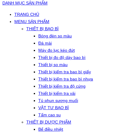
DANH MỤC SẢN PHẨM
TRANG CHỦ
MENU SẢN PHẨM
THIẾT BỊ BAO BÌ
Bóng đèn so màu
Đá mài
Máy đo lực kéo đứt
Thiết bị đo độ dày bao bì
Thiết bị so màu
Thiết bị kiểm tra bao bì giấy
Thiết bị kiểm tra bao bì nhựa
Thiết bị kiểm tra độ cứng
Thiết bị kiểm tra vải
Tủ phun sương muối
VẬT TƯ BAO BÌ
Tấm cao su
THIẾT BỊ DƯỢC PHẨM
Bể điều nhiệt