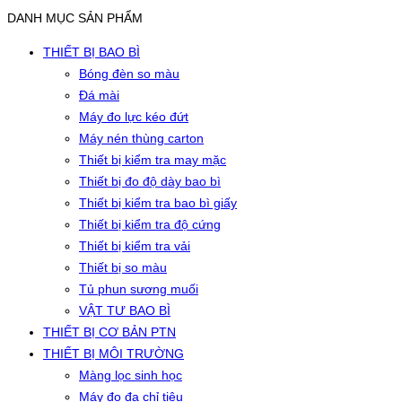
DANH MỤC SẢN PHẨM
THIẾT BỊ BAO BÌ
Bóng đèn so màu
Đá mài
Máy đo lực kéo đứt
Máy nén thùng carton
Thiết bị kiểm tra may mặc
Thiết bị đo độ dày bao bì
Thiết bị kiểm tra bao bì giấy
Thiết bị kiểm tra độ cứng
Thiết bị kiểm tra vải
Thiết bị so màu
Tủ phun sương muối
VẬT TƯ BAO BÌ
THIẾT BỊ CƠ BẢN PTN
THIẾT BỊ MÔI TRƯỜNG
Màng lọc sinh học
Máy đo đa chỉ tiêu