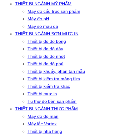
THIẾT BỊ NGÀNH MỸ PHẨM
Máy đo cấu trúc sản phẩm
Máy đo pH
Máy so màu da
THIẾT BỊ NGÀNH SƠN MỰC IN
Thiết bị đo độ bóng
Thiết bị đo độ dày
Thiết bị đo độ nhớt
Thiết bị đo độ phủ
Thiết bị khuấy, phân tán mẫu
Thiết bị kiểm tra màng film
Thiết bị kiểm tra khác
Thiết bị mực in
Tủ thử độ bền sản phẩm
THIẾT BỊ NGÀNH THỰC PHẨM
Máy đo độ mặn
Máy lắc Vortex
Thiết bị nhà hàng