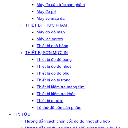
Máy đo cấu trúc sản phẩm
Máy đo pH
Máy so màu da
THIẾT BỊ THỰC PHẨM
Máy đo độ mặn
Máy lắc Vortex
Thiết bị nhà hàng
THIẾT BỊ SƠN MỰC IN
Thiết bị đo độ bóng
Thiết bị đo độ nhớt
Thiết bị đo độ phủ
Thiết bị đo tỷ trọng
Thiết bị kiểm tra màng film
Thiết bị kiểm tra khác
Thiết bị mực in
Tủ thử độ bền sản phẩm
TIN TỨC
Hướng dẫn cách chọn cốc đo độ nhớt phù hợp