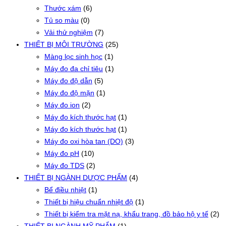
Thước xám
(6)
Tủ so màu
(0)
Vải thử nghiệm
(7)
THIẾT BỊ MÔI TRƯỜNG
(25)
Màng lọc sinh học
(1)
Máy đo đa chỉ tiêu
(1)
Máy đo độ dẫn
(5)
Máy đo độ mặn
(1)
Máy đo ion
(2)
Máy đo kích thước hạt
(1)
Máy đo kích thước hạt
(1)
Máy đo oxi hòa tan (DO)
(3)
Máy đo pH
(10)
Máy đo TDS
(2)
THIẾT BỊ NGÀNH DƯỢC PHẨM
(4)
Bể điều nhiệt
(1)
Thiết bị hiệu chuẩn nhiệt độ
(1)
Thiết bị kiểm tra mặt nạ, khẩu trang, đồ bảo hộ y tế
(2)