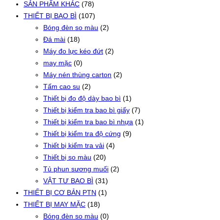
SẢN PHẨM KHÁC
(78)
THIẾT BỊ BAO BÌ
(107)
Bóng đèn so màu
(2)
Đá mài
(18)
Máy đo lực kéo đứt
(2)
may mặc
(0)
Máy nén thùng carton
(2)
Tấm cao su
(2)
Thiết bị đo độ dày bao bì
(1)
Thiết bị kiểm tra bao bì giấy
(7)
Thiết bị kiểm tra bao bì nhựa
(1)
Thiết bị kiểm tra độ cứng
(9)
Thiết bị kiểm tra vải
(4)
Thiết bị so màu
(20)
Tủ phun sương muối
(2)
VẬT TƯ BAO BÌ
(31)
THIẾT BỊ CƠ BẢN PTN
(1)
THIẾT BỊ MAY MẶC
(18)
Bóng đèn so màu
(0)