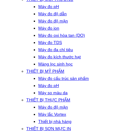
Máy đo pH
Máy đo độ dẫn
Máy đo độ mặn
Máy đo ion
Máy đo oxi hòa tan (DO)
Máy đo TDS
Máy đo đa chỉ tiêu
Máy đo kích thước hạt
Màng lọc sinh học
THIẾT BỊ MỸ PHẨM
Máy đo cấu trúc sản phẩm
Máy đo pH
Máy so màu da
THIẾT BỊ THỰC PHẨM
Máy đo độ mặn
Máy lắc Vortex
Thiết bị nhà hàng
THIẾT BỊ SƠN MỰC IN