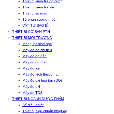
Thiết bị kiểm tra độ cứng
Thiết bị kiểm tra vải
Thiết bị so màu
Tủ phun sương muối
VẬT TƯ BAO BÌ
THIẾT BỊ CƠ BẢN PTN
THIẾT BỊ MÔI TRƯỜNG
Màng lọc sinh học
Máy đo đa chỉ tiêu
Máy đo độ dẫn
Máy đo độ mặn
Máy đo ion
Máy đo kích thước hạt
Máy đo oxi hòa tan (DO)
Máy đo pH
Máy đo TDS
THIẾT BỊ NGÀNH DƯỢC PHẨM
Bể điều nhiệt
Thiết bị hiệu chuẩn nhiệt độ