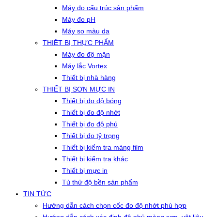
Máy đo cấu trúc sản phẩm
Máy đo pH
Máy so màu da
THIẾT BỊ THỰC PHẨM
Máy đo độ mặn
Máy lắc Vortex
Thiết bị nhà hàng
THIẾT BỊ SƠN MỰC IN
Thiết bị đo độ bóng
Thiết bị đo độ nhớt
Thiết bị đo độ phủ
Thiết bị đo tỷ trọng
Thiết bị kiểm tra màng film
Thiết bị kiểm tra khác
Thiết bị mực in
Tủ thử độ bền sản phẩm
TIN TỨC
Hướng dẫn cách chọn cốc đo độ nhớt phù hợp