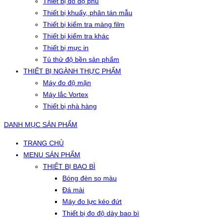
Thiết bị đo độ phủ
Thiết bị khuấy, phân tán mẫu
Thiết bị kiểm tra màng film
Thiết bị kiểm tra khác
Thiết bị mực in
Tủ thử độ bền sản phẩm
THIẾT BỊ NGÀNH THỰC PHẨM
Máy đo độ mặn
Máy lắc Vortex
Thiết bị nhà hàng
DANH MỤC SẢN PHẨM
TRANG CHỦ
MENU SẢN PHẨM
THIẾT BỊ BAO BÌ
Bóng đèn so màu
Đá mài
Máy đo lực kéo đứt
Thiết bị đo độ dày bao bì