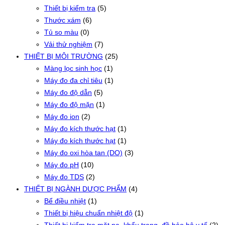
Thiết bị kiểm tra
(5)
Thước xám
(6)
Tủ so màu
(0)
Vải thử nghiệm
(7)
THIẾT BỊ MÔI TRƯỜNG
(25)
Màng lọc sinh học
(1)
Máy đo đa chỉ tiêu
(1)
Máy đo độ dẫn
(5)
Máy đo độ mặn
(1)
Máy đo ion
(2)
Máy đo kích thước hạt
(1)
Máy đo kích thước hạt
(1)
Máy đo oxi hòa tan (DO)
(3)
Máy đo pH
(10)
Máy đo TDS
(2)
THIẾT BỊ NGÀNH DƯỢC PHẨM
(4)
Bể điều nhiệt
(1)
Thiết bị hiệu chuẩn nhiệt độ
(1)