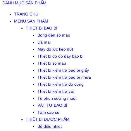
DANH MỤC SẢN PHẨM
TRANG CHỦ
MENU SẢN PHẨM
THIẾT BỊ BAO BÌ
Bóng đèn so màu
Đá mài
Máy đo lực kéo đứt
Thiết bị đo độ dày bao bì
Thiết bị so màu
Thiết bị kiểm tra bao bì giấy
Thiết bị kiểm tra bao bì nhựa
Thiết bị kiểm tra độ cứng
Thiết bị kiểm tra vải
Tủ phun sương muối
VẬT TƯ BAO BÌ
Tấm cao su
THIẾT BỊ DƯỢC PHẨM
Bể điều nhiệt