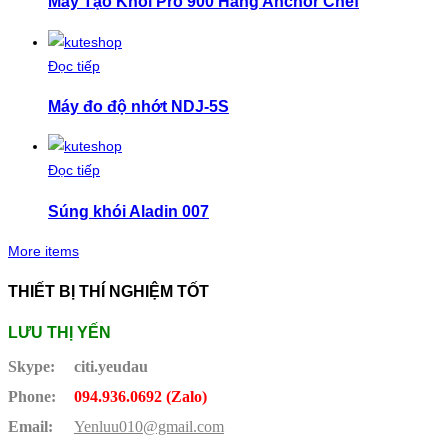
Máy Tạo Khói Pro 900 Hãng Anchor Chef
Đọc tiếp
Máy đo độ nhớt NDJ-5S
Đọc tiếp
Súng khói Aladin 007
More items
THIẾT BỊ THÍ NGHIỆM TỐT
LƯU THỊ YẾN
Skype:
citi.yeudau
Phone:
094.936.0692 (Zalo)
Email:
Yenluu010@gmail.com