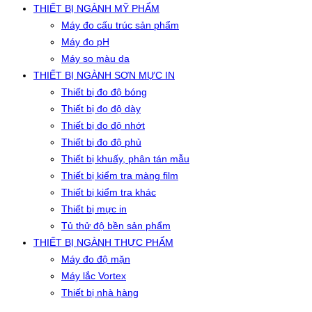
THIẾT BỊ NGÀNH MỸ PHẨM
Máy đo cấu trúc sản phẩm
Máy đo pH
Máy so màu da
THIẾT BỊ NGÀNH SƠN MỰC IN
Thiết bị đo độ bóng
Thiết bị đo độ dày
Thiết bị đo độ nhớt
Thiết bị đo độ phủ
Thiết bị khuấy, phân tán mẫu
Thiết bị kiểm tra màng film
Thiết bị kiểm tra khác
Thiết bị mực in
Tủ thử độ bền sản phẩm
THIẾT BỊ NGÀNH THỰC PHẨM
Máy đo độ mặn
Máy lắc Vortex
Thiết bị nhà hàng