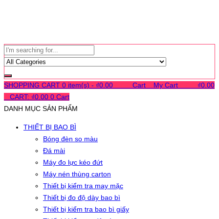
SHOPPING CART
0 item(s) -
₫
0.00
0
0
0
Cart
0
My Cart
0
0
0
₫
0.00
0
CART:
₫
0.00
0
Cart
DANH MỤC SẢN PHẨM
THIẾT BỊ BAO BÌ
Bóng đèn so màu
Đá mài
Máy đo lực kéo đứt
Máy nén thùng carton
Thiết bị kiểm tra may mặc
Thiết bị đo độ dày bao bì
Thiết bị kiểm tra bao bì giấy