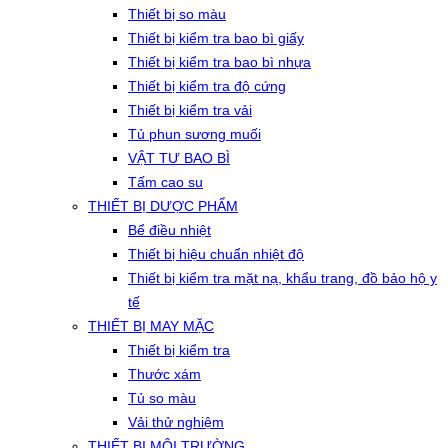
Thiết bị so màu
Thiết bị kiểm tra bao bì giấy
Thiết bị kiểm tra bao bì nhựa
Thiết bị kiểm tra độ cứng
Thiết bị kiểm tra vải
Tủ phun sương muối
VẬT TƯ BAO BÌ
Tấm cao su
THIẾT BỊ DƯỢC PHẨM
Bể điều nhiệt
Thiết bị hiệu chuẩn nhiệt độ
Thiết bị kiểm tra mặt nạ, khẩu trang, đồ bảo hộ y
tế
THIẾT BỊ MAY MẶC
Thiết bị kiểm tra
Thước xám
Tủ so màu
Vải thử nghiệm
THIẾT BỊ MÔI TRƯỜNG