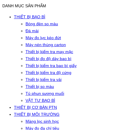
DANH MỤC SẢN PHẨM
THIẾT BỊ BAO BÌ
Bóng đèn so màu
Đá mài
Máy đo lực kéo đứt
Máy nén thùng carton
Thiết bị kiểm tra may mặc
Thiết bị đo độ dày bao bì
Thiết bị kiểm tra bao bì giấy
Thiết bị kiểm tra độ cứng
Thiết bị kiểm tra vải
Thiết bị so màu
Tủ phun sương muối
VẬT TƯ BAO BÌ
THIẾT BỊ CƠ BẢN PTN
THIẾT BỊ MÔI TRƯỜNG
Màng lọc sinh học
Máy đo đa chỉ tiêu