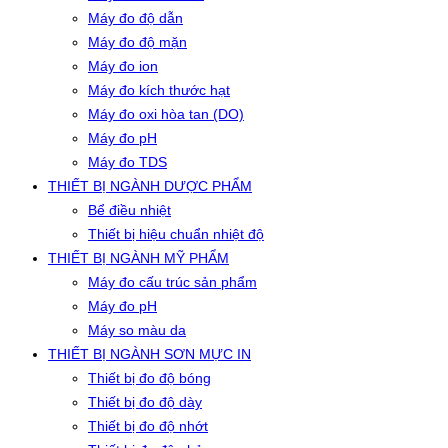
Máy đo độ dẫn
Máy đo độ mặn
Máy đo ion
Máy đo kích thước hạt
Máy đo oxi hòa tan (DO)
Máy đo pH
Máy đo TDS
THIẾT BỊ NGÀNH DƯỢC PHẨM
Bể điều nhiệt
Thiết bị hiệu chuẩn nhiệt độ
THIẾT BỊ NGÀNH MỸ PHẨM
Máy đo cấu trúc sản phẩm
Máy đo pH
Máy so màu da
THIẾT BỊ NGÀNH SƠN MỰC IN
Thiết bị đo độ bóng
Thiết bị đo độ dày
Thiết bị đo độ nhớt