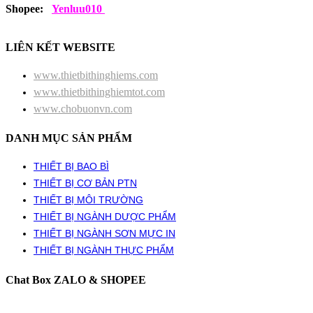
Shopee:
Yenluu010
LIÊN KẾT WEBSITE
www.thietbithinghiems.com
www.thietbithinghiemtot.com
www.chobuonvn.com
DANH MỤC SẢN PHẨM
THIẾT BỊ BAO BÌ
THIẾT BỊ CƠ BẢN PTN
THIẾT BỊ MÔI TRƯỜNG
THIẾT BỊ NGÀNH DƯỢC PHẨM
THIẾT BỊ NGÀNH SƠN MỰC IN
THIẾT BỊ NGÀNH THỰC PHẨM
Chat Box ZALO & SHOPEE