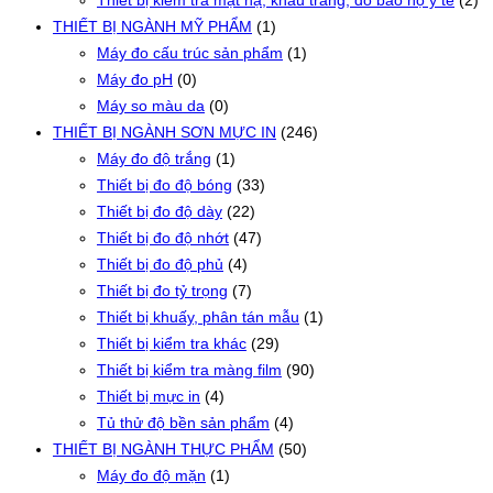
Thiết bị kiểm tra mặt nạ, khẩu trang, đồ bảo hộ y tế
(2)
THIẾT BỊ NGÀNH MỸ PHẨM
(1)
Máy đo cấu trúc sản phẩm
(1)
Máy đo pH
(0)
Máy so màu da
(0)
THIẾT BỊ NGÀNH SƠN MỰC IN
(246)
Máy đo độ trắng
(1)
Thiết bị đo độ bóng
(33)
Thiết bị đo độ dày
(22)
Thiết bị đo độ nhớt
(47)
Thiết bị đo độ phủ
(4)
Thiết bị đo tỷ trọng
(7)
Thiết bị khuấy, phân tán mẫu
(1)
Thiết bị kiểm tra khác
(29)
Thiết bị kiểm tra màng film
(90)
Thiết bị mực in
(4)
Tủ thử độ bền sản phẩm
(4)
THIẾT BỊ NGÀNH THỰC PHẨM
(50)
Máy đo độ mặn
(1)