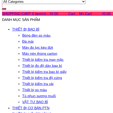
SHOPPING CART
0 item(s) -
₫
0.00
0
0
0
Cart
0
My Cart
0
0
0
₫
0.00
DANH MỤC SẢN PHẨM
THIẾT BỊ BAO BÌ
Bóng đèn so màu
Đá mài
Máy đo lực kéo đứt
Máy nén thùng carton
Thiết bị kiểm tra may mặc
Thiết bị đo độ dày bao bì
Thiết bị kiểm tra bao bì giấy
Thiết bị kiểm tra độ cứng
Thiết bị kiểm tra vải
Thiết bị so màu
Tủ phun sương muối
VẬT TƯ BAO BÌ
THIẾT BỊ CƠ BẢN PTN