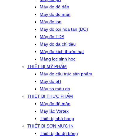
Máy đo độ dẫn
Máy đo độ mặn
Máy đo ion
Máy đo oxi hòa tan (DO)
Máy đo TDS
Máy đo đa chỉ tiêu
Máy đo kích thước hạt
Màng lọc sinh học
THIẾT BỊ MỸ PHẨM
Máy đo cấu trúc sản phẩm
Máy đo pH
Máy so màu da
THIẾT BỊ THỰC PHẨM
Máy đo độ mặn
Máy lắc Vortex
Thiết bị nhà hàng
THIẾT BỊ SƠN MỰC IN
Thiết bị đo độ bóng