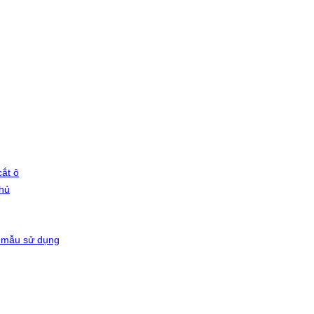
ắt ô
phủ
 mẫu sử dụng