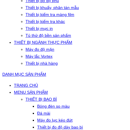
Thiết bị đo độ phủ
Thiết bị khuấy, phân tán mẫu
Thiết bị kiểm tra màng film
Thiết bị kiểm tra khác
Thiết bị mực in
Tủ thử độ bền sản phẩm
THIẾT BỊ NGÀNH THỰC PHẨM
Máy đo độ mặn
Máy lắc Vortex
Thiết bị nhà hàng
DANH MỤC SẢN PHẨM
TRANG CHỦ
MENU SẢN PHẨM
THIẾT BỊ BAO BÌ
Bóng đèn so màu
Đá mài
Máy đo lực kéo đứt
Thiết bị đo độ dày bao bì