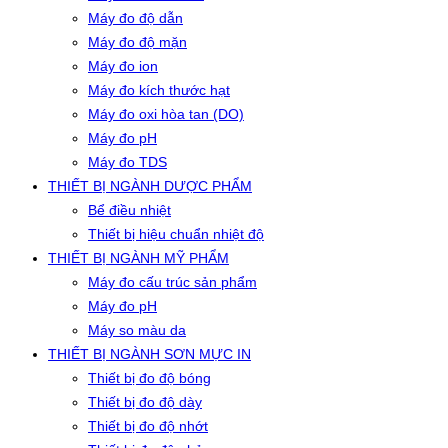
Máy đo độ dẫn
Máy đo độ mặn
Máy đo ion
Máy đo kích thước hạt
Máy đo oxi hòa tan (DO)
Máy đo pH
Máy đo TDS
THIẾT BỊ NGÀNH DƯỢC PHẨM
Bể điều nhiệt
Thiết bị hiệu chuẩn nhiệt độ
THIẾT BỊ NGÀNH MỸ PHẨM
Máy đo cấu trúc sản phẩm
Máy đo pH
Máy so màu da
THIẾT BỊ NGÀNH SƠN MỰC IN
Thiết bị đo độ bóng
Thiết bị đo độ dày
Thiết bị đo độ nhớt