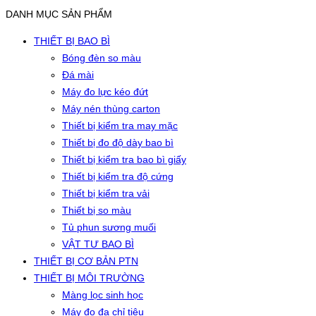
DANH MỤC SẢN PHẨM
THIẾT BỊ BAO BÌ
Bóng đèn so màu
Đá mài
Máy đo lực kéo đứt
Máy nén thùng carton
Thiết bị kiểm tra may mặc
Thiết bị đo độ dày bao bì
Thiết bị kiểm tra bao bì giấy
Thiết bị kiểm tra độ cứng
Thiết bị kiểm tra vải
Thiết bị so màu
Tủ phun sương muối
VẬT TƯ BAO BÌ
THIẾT BỊ CƠ BẢN PTN
THIẾT BỊ MÔI TRƯỜNG
Màng lọc sinh học
Máy đo đa chỉ tiêu