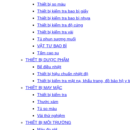
Thiết bị so màu
Thiết bị kiểm tra bao bì giấy
Thiết bị kiểm tra bao bì nhựa
Thiết bị kiểm tra độ cứng
Thiết bị kiểm tra vải
Tủ phun sương muối
VẬT TƯ BAO BÌ
Tấm cao su
THIẾT BỊ DƯỢC PHẨM
Bể điều nhiệt
Thiết bị hiệu chuẩn nhiệt độ
Thiết bị kiểm tra mặt nạ, khẩu trang, đồ bảo hộ y t
THIẾT BỊ MAY MẶC
Thiết bị kiểm tra
Thước xám
Tủ so màu
Vải thử nghiệm
THIẾT BỊ MÔI TRƯỜNG
Máy đo pH