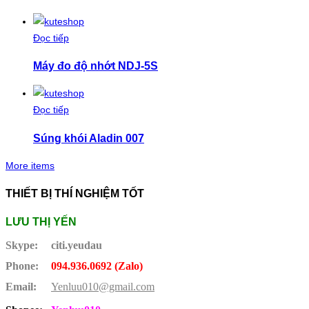
Đọc tiếp
Máy đo độ nhớt NDJ-5S
Đọc tiếp
Súng khói Aladin 007
More items
THIẾT BỊ THÍ NGHIỆM TỐT
LƯU THỊ YẾN
Skype:
citi.yeudau
Phone:
094.936.0692 (Zalo)
Email:
Yenluu010@gmail.com