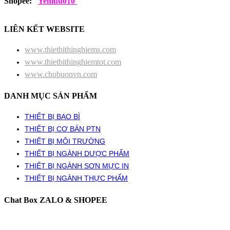
Shopee:
Yenluu010
LIÊN KẾT WEBSITE
www.thietbithinghiems.com
www.thietbithinghiemtot.com
www.chobuonvn.com
DANH MỤC SẢN PHẨM
THIẾT BỊ BAO BÌ
THIẾT BỊ CƠ BẢN PTN
THIẾT BỊ MÔI TRƯỜNG
THIẾT BỊ NGÀNH DƯỢC PHẨM
THIẾT BỊ NGÀNH SƠN MỰC IN
THIẾT BỊ NGÀNH THỰC PHẨM
Chat Box ZALO & SHOPEE