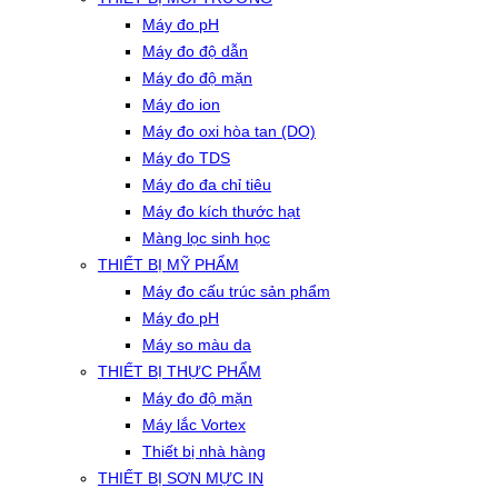
Máy đo pH
Máy đo độ dẫn
Máy đo độ mặn
Máy đo ion
Máy đo oxi hòa tan (DO)
Máy đo TDS
Máy đo đa chỉ tiêu
Máy đo kích thước hạt
Màng lọc sinh học
THIẾT BỊ MỸ PHẨM
Máy đo cấu trúc sản phẩm
Máy đo pH
Máy so màu da
THIẾT BỊ THỰC PHẨM
Máy đo độ mặn
Máy lắc Vortex
Thiết bị nhà hàng
THIẾT BỊ SƠN MỰC IN