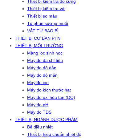
Thiết bị kiểm tra độ cứng
Thiết bị kiểm tra vải
Thiết bị so màu
Tủ phun sương muối
VẬT TƯ BAO BÌ
THIẾT BỊ CƠ BẢN PTN
THIẾT BỊ MÔI TRƯỜNG
Màng lọc sinh học
Máy đo đa chỉ tiêu
Máy đo độ dẫn
Máy đo độ mặn
Máy đo ion
Máy đo kích thước hạt
Máy đo oxi hòa tan (DO)
Máy đo pH
Máy đo TDS
THIẾT BỊ NGÀNH DƯỢC PHẨM
Bể điều nhiệt
Thiết bị hiệu chuẩn nhiệt độ