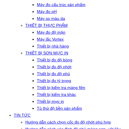
Máy đo cấu trúc sản phẩm
Máy đo pH
Máy so màu da
THIẾT BỊ THỰC PHẨM
Máy đo độ mặn
Máy lắc Vortex
Thiết bị nhà hàng
THIẾT BỊ SƠN MỰC IN
Thiết bị đo độ bóng
Thiết bị đo độ nhớt
Thiết bị đo độ phủ
Thiết bị đo tỷ trọng
Thiết bị kiểm tra màng film
Thiết bị kiểm tra khác
Thiết bị mực in
Tủ thử độ bền sản phẩm
TIN TỨC
Hướng dẫn cách chọn cốc đo độ nhớt phù hợp