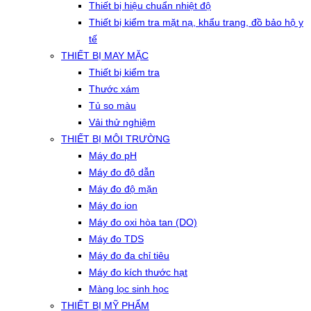
Thiết bị hiệu chuẩn nhiệt độ
Thiết bị kiểm tra mặt nạ, khẩu trang, đồ bảo hộ y
tế
THIẾT BỊ MAY MẶC
Thiết bị kiểm tra
Thước xám
Tủ so màu
Vải thử nghiệm
THIẾT BỊ MÔI TRƯỜNG
Máy đo pH
Máy đo độ dẫn
Máy đo độ mặn
Máy đo ion
Máy đo oxi hòa tan (DO)
Máy đo TDS
Máy đo đa chỉ tiêu
Máy đo kích thước hạt
Màng lọc sinh học
THIẾT BỊ MỸ PHẨM