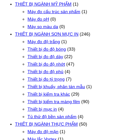
THIẾT BỊ NGÀNH MỸ PHẨM
(1)
Máy đo cấu trúc sản phẩm
(1)
Máy đo pH
(0)
Máy so màu da
(0)
THIẾT BỊ NGÀNH SƠN MỰC IN
(246)
Máy đo độ trắng
(1)
Thiết bị đo độ bóng
(33)
Thiết bị đo độ dày
(22)
Thiết bị đo độ nhớt
(47)
Thiết bị đo độ phủ
(4)
Thiết bị đo tỷ trọng
(7)
Thiết bị khuấy, phân tán mẫu
(1)
Thiết bị kiểm tra khác
(29)
Thiết bị kiểm tra màng film
(90)
Thiết bị mực in
(4)
Tủ thử độ bền sản phẩm
(4)
THIẾT BỊ NGÀNH THỰC PHẨM
(50)
Máy đo độ mặn
(1)
Máy lắc Vortex
(1)