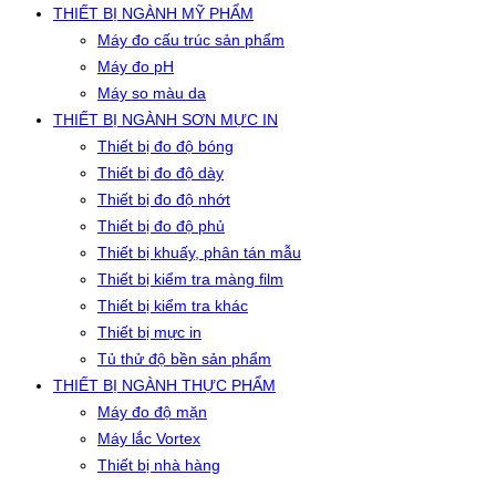
THIẾT BỊ NGÀNH MỸ PHẨM
Máy đo cấu trúc sản phẩm
Máy đo pH
Máy so màu da
THIẾT BỊ NGÀNH SƠN MỰC IN
Thiết bị đo độ bóng
Thiết bị đo độ dày
Thiết bị đo độ nhớt
Thiết bị đo độ phủ
Thiết bị khuấy, phân tán mẫu
Thiết bị kiểm tra màng film
Thiết bị kiểm tra khác
Thiết bị mực in
Tủ thử độ bền sản phẩm
THIẾT BỊ NGÀNH THỰC PHẨM
Máy đo độ mặn
Máy lắc Vortex
Thiết bị nhà hàng