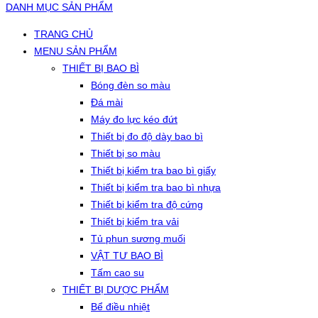
DANH MỤC SẢN PHẨM
TRANG CHỦ
MENU SẢN PHẨM
THIẾT BỊ BAO BÌ
Bóng đèn so màu
Đá mài
Máy đo lực kéo đứt
Thiết bị đo độ dày bao bì
Thiết bị so màu
Thiết bị kiểm tra bao bì giấy
Thiết bị kiểm tra bao bì nhựa
Thiết bị kiểm tra độ cứng
Thiết bị kiểm tra vải
Tủ phun sương muối
VẬT TƯ BAO BÌ
Tấm cao su
THIẾT BỊ DƯỢC PHẨM
Bể điều nhiệt