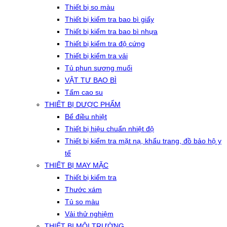
Thiết bị so màu
Thiết bị kiểm tra bao bì giấy
Thiết bị kiểm tra bao bì nhựa
Thiết bị kiểm tra độ cứng
Thiết bị kiểm tra vải
Tủ phun sương muối
VẬT TƯ BAO BÌ
Tấm cao su
THIẾT BỊ DƯỢC PHẨM
Bể điều nhiệt
Thiết bị hiệu chuẩn nhiệt độ
Thiết bị kiểm tra mặt nạ, khẩu trang, đồ bảo hộ y
tế
THIẾT BỊ MAY MẶC
Thiết bị kiểm tra
Thước xám
Tủ so màu
Vải thử nghiệm
THIẾT BỊ MÔI TRƯỜNG