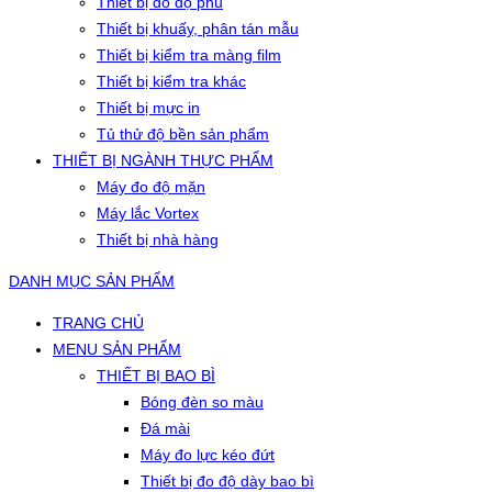
Thiết bị đo độ phủ
Thiết bị khuấy, phân tán mẫu
Thiết bị kiểm tra màng film
Thiết bị kiểm tra khác
Thiết bị mực in
Tủ thử độ bền sản phẩm
THIẾT BỊ NGÀNH THỰC PHẨM
Máy đo độ mặn
Máy lắc Vortex
Thiết bị nhà hàng
DANH MỤC SẢN PHẨM
TRANG CHỦ
MENU SẢN PHẨM
THIẾT BỊ BAO BÌ
Bóng đèn so màu
Đá mài
Máy đo lực kéo đứt
Thiết bị đo độ dày bao bì