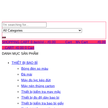
SHOPPING CART
0 item(s) -
₫
0.00
0
0
0
Cart
0
My Cart
0
0
0
₫
0.00
0
CART:
₫
0.00
0
Cart
DANH MỤC SẢN PHẨM
THIẾT BỊ BAO BÌ
Bóng đèn so màu
Đá mài
Máy đo lực kéo đứt
Máy nén thùng carton
Thiết bị kiểm tra may mặc
Thiết bị đo độ dày bao bì
Thiết bị kiểm tra bao bì giấy