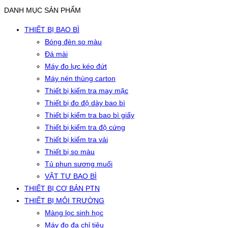
DANH MỤC SẢN PHẨM
THIẾT BỊ BAO BÌ
Bóng đèn so màu
Đá mài
Máy đo lực kéo đứt
Máy nén thùng carton
Thiết bị kiểm tra may mặc
Thiết bị đo độ dày bao bì
Thiết bị kiểm tra bao bì giấy
Thiết bị kiểm tra độ cứng
Thiết bị kiểm tra vải
Thiết bị so màu
Tủ phun sương muối
VẬT TƯ BAO BÌ
THIẾT BỊ CƠ BẢN PTN
THIẾT BỊ MÔI TRƯỜNG
Màng lọc sinh học
Máy đo đa chỉ tiêu