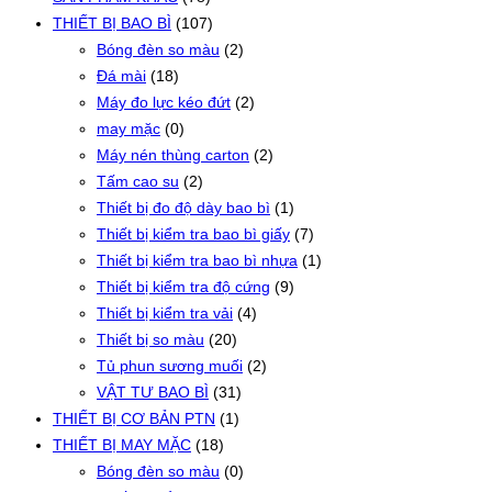
THIẾT BỊ BAO BÌ
(107)
Bóng đèn so màu
(2)
Đá mài
(18)
Máy đo lực kéo đứt
(2)
may mặc
(0)
Máy nén thùng carton
(2)
Tấm cao su
(2)
Thiết bị đo độ dày bao bì
(1)
Thiết bị kiểm tra bao bì giấy
(7)
Thiết bị kiểm tra bao bì nhựa
(1)
Thiết bị kiểm tra độ cứng
(9)
Thiết bị kiểm tra vải
(4)
Thiết bị so màu
(20)
Tủ phun sương muối
(2)
VẬT TƯ BAO BÌ
(31)
THIẾT BỊ CƠ BẢN PTN
(1)
THIẾT BỊ MAY MẶC
(18)
Bóng đèn so màu
(0)