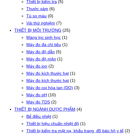
Thiết bị kiểm tra
(5)
Thước xám
(6)
Tủ so màu
(0)
Vải thử nghiệm
(7)
THIẾT BỊ MÔI TRƯỜNG
(25)
Màng lọc sinh học
(1)
Máy đo đa chỉ tiêu
(1)
Máy đo độ dẫn
(5)
Máy đo độ mặn
(1)
Máy đo ion
(2)
Máy đo kích thước hạt
(1)
Máy đo kích thước hạt
(1)
Máy đo oxi hòa tan (DO)
(3)
Máy đo pH
(10)
Máy đo TDS
(2)
THIẾT BỊ NGÀNH DƯỢC PHẨM
(4)
Bể điều nhiệt
(1)
Thiết bị hiệu chuẩn nhiệt độ
(1)
Thiết bị kiểm tra mặt nạ, khẩu trang, đồ bảo hộ y tế
(2)