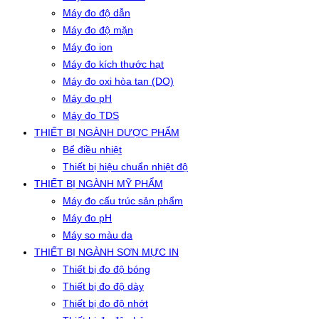
Máy đo độ dẫn
Máy đo độ mặn
Máy đo ion
Máy đo kích thước hạt
Máy đo oxi hòa tan (DO)
Máy đo pH
Máy đo TDS
THIẾT BỊ NGÀNH DƯỢC PHẨM
Bể điều nhiệt
Thiết bị hiệu chuẩn nhiệt độ
THIẾT BỊ NGÀNH MỸ PHẨM
Máy đo cấu trúc sản phẩm
Máy đo pH
Máy so màu da
THIẾT BỊ NGÀNH SƠN MỰC IN
Thiết bị đo độ bóng
Thiết bị đo độ dày
Thiết bị đo độ nhớt