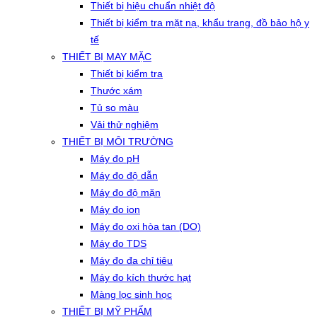
Thiết bị hiệu chuẩn nhiệt độ
Thiết bị kiểm tra mặt nạ, khẩu trang, đồ bảo hộ y
tế
THIẾT BỊ MAY MẶC
Thiết bị kiểm tra
Thước xám
Tủ so màu
Vải thử nghiệm
THIẾT BỊ MÔI TRƯỜNG
Máy đo pH
Máy đo độ dẫn
Máy đo độ mặn
Máy đo ion
Máy đo oxi hòa tan (DO)
Máy đo TDS
Máy đo đa chỉ tiêu
Máy đo kích thước hạt
Màng lọc sinh học
THIẾT BỊ MỸ PHẨM