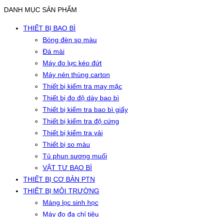
DANH MỤC SẢN PHẨM
THIẾT BỊ BAO BÌ
Bóng đèn so màu
Đá mài
Máy đo lực kéo đứt
Máy nén thùng carton
Thiết bị kiểm tra may mặc
Thiết bị đo độ dày bao bì
Thiết bị kiểm tra bao bì giấy
Thiết bị kiểm tra độ cứng
Thiết bị kiểm tra vải
Thiết bị so màu
Tủ phun sương muối
VẬT TƯ BAO BÌ
THIẾT BỊ CƠ BẢN PTN
THIẾT BỊ MÔI TRƯỜNG
Màng lọc sinh học
Máy đo đa chỉ tiêu