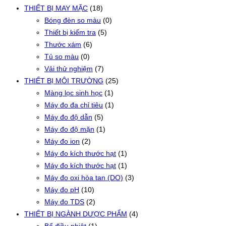
THIẾT BỊ MAY MẶC
(18)
Bóng đèn so màu
(0)
Thiết bị kiểm tra
(5)
Thước xám
(6)
Tủ so màu
(0)
Vải thử nghiệm
(7)
THIẾT BỊ MÔI TRƯỜNG
(25)
Màng lọc sinh học
(1)
Máy đo đa chỉ tiêu
(1)
Máy đo độ dẫn
(5)
Máy đo độ mặn
(1)
Máy đo ion
(2)
Máy đo kích thước hạt
(1)
Máy đo kích thước hạt
(1)
Máy đo oxi hòa tan (DO)
(3)
Máy đo pH
(10)
Máy đo TDS
(2)
THIẾT BỊ NGÀNH DƯỢC PHẨM
(4)