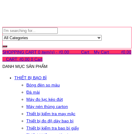
SHOPPING CART
0 item(s) -
₫
0.00
0
0
0
Cart
0
My Cart
0
0
0
₫
0.00
0
CART:
₫
0.00
0
Cart
DANH MỤC SẢN PHẨM
THIẾT BỊ BAO BÌ
Bóng đèn so màu
Đá mài
Máy đo lực kéo đứt
Máy nén thùng carton
Thiết bị kiểm tra may mặc
Thiết bị đo độ dày bao bì
Thiết bị kiểm tra bao bì giấy