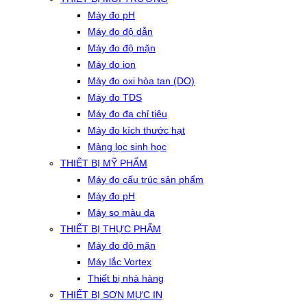
Máy đo pH
Máy đo độ dẫn
Máy đo độ mặn
Máy đo ion
Máy đo oxi hòa tan (DO)
Máy đo TDS
Máy đo đa chỉ tiêu
Máy đo kích thước hạt
Màng lọc sinh học
THIẾT BỊ MỸ PHẨM
Máy đo cấu trúc sản phẩm
Máy đo pH
Máy so màu da
THIẾT BỊ THỰC PHẨM
Máy đo độ mặn
Máy lắc Vortex
Thiết bị nhà hàng
THIẾT BỊ SƠN MỰC IN