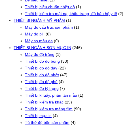
Bể điều nhiệt
(1)
Thiết bị hiệu chuẩn nhiệt độ
(1)
Thiết bị kiểm tra mặt nạ, khẩu trang, đồ bảo hộ y tế
(2)
THIẾT BỊ NGÀNH MỸ PHẨM
(1)
Máy đo cấu trúc sản phẩm
(1)
Máy đo pH
(0)
Máy so màu da
(0)
THIẾT BỊ NGÀNH SƠN MỰC IN
(246)
Máy đo độ trắng
(1)
Thiết bị đo độ bóng
(33)
Thiết bị đo độ dày
(22)
Thiết bị đo độ nhớt
(47)
Thiết bị đo độ phủ
(4)
Thiết bị đo tỷ trọng
(7)
Thiết bị khuấy, phân tán mẫu
(1)
Thiết bị kiểm tra khác
(29)
Thiết bị kiểm tra màng film
(90)
Thiết bị mực in
(4)
Tủ thử độ bền sản phẩm
(4)