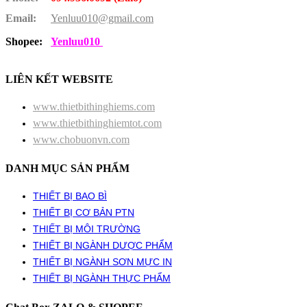
Email:
Yenluu010@gmail.com
Shopee:
Yenluu010
LIÊN KẾT WEBSITE
www.thietbithinghiems.com
www.thietbithinghiemtot.com
www.chobuonvn.com
DANH MỤC SẢN PHẨM
THIẾT BỊ BAO BÌ
THIẾT BỊ CƠ BẢN PTN
THIẾT BỊ MÔI TRƯỜNG
THIẾT BỊ NGÀNH DƯỢC PHẨM
THIẾT BỊ NGÀNH SƠN MỰC IN
THIẾT BỊ NGÀNH THỰC PHẨM