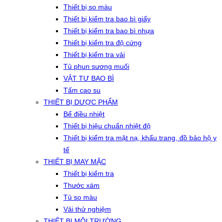
Thiết bị so màu
Thiết bị kiểm tra bao bì giấy
Thiết bị kiểm tra bao bì nhựa
Thiết bị kiểm tra độ cứng
Thiết bị kiểm tra vải
Tủ phun sương muối
VẬT TƯ BAO BÌ
Tấm cao su
THIẾT BỊ DƯỢC PHẨM
Bể điều nhiệt
Thiết bị hiệu chuẩn nhiệt độ
Thiết bị kiểm tra mặt nạ, khẩu trang, đồ bảo hộ y
tế
THIẾT BỊ MAY MẶC
Thiết bị kiểm tra
Thước xám
Tủ so màu
Vải thử nghiệm
THIẾT BỊ MÔI TRƯỜNG