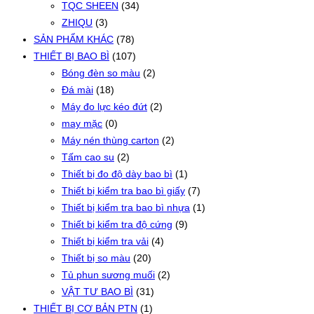
TQC SHEEN
(34)
ZHIQU
(3)
SẢN PHẨM KHÁC
(78)
THIẾT BỊ BAO BÌ
(107)
Bóng đèn so màu
(2)
Đá mài
(18)
Máy đo lực kéo đứt
(2)
may mặc
(0)
Máy nén thùng carton
(2)
Tấm cao su
(2)
Thiết bị đo độ dày bao bì
(1)
Thiết bị kiểm tra bao bì giấy
(7)
Thiết bị kiểm tra bao bì nhựa
(1)
Thiết bị kiểm tra độ cứng
(9)
Thiết bị kiểm tra vải
(4)
Thiết bị so màu
(20)
Tủ phun sương muối
(2)
VẬT TƯ BAO BÌ
(31)
THIẾT BỊ CƠ BẢN PTN
(1)