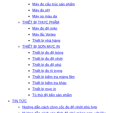
Máy đo cấu trúc sản phẩm
Máy đo pH
Máy so màu da
THIẾT BỊ THỰC PHẨM
Máy đo độ mặn
Máy lắc Vortex
Thiết bị nhà hàng
THIẾT BỊ SƠN MỰC IN
Thiết bị đo độ bóng
Thiết bị đo độ nhớt
Thiết bị đo độ phủ
Thiết bị đo tỷ trọng
Thiết bị kiểm tra màng film
Thiết bị kiểm tra khác
Thiết bị mực in
Tủ thử độ bền sản phẩm
TIN TỨC
Hướng dẫn cách chọn cốc đo độ nhớt phù hợp