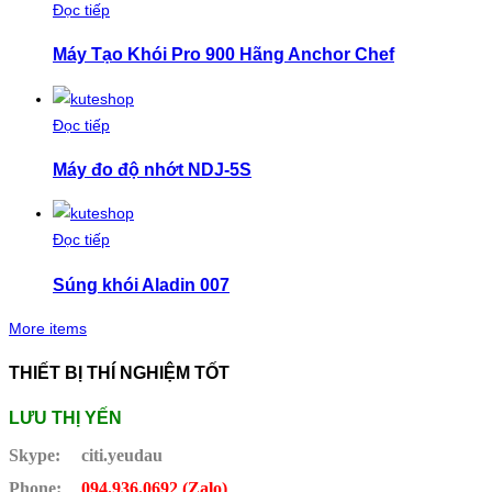
Đọc tiếp
Máy Tạo Khói Pro 900 Hãng Anchor Chef
Đọc tiếp
Máy đo độ nhớt NDJ-5S
Đọc tiếp
Súng khói Aladin 007
More items
THIẾT BỊ THÍ NGHIỆM TỐT
LƯU THỊ YẾN
Skype:
citi.yeudau
Phone:
094.936.0692 (Zalo)