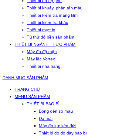
Thiết bị đo độ phủ
Thiết bị khuấy, phân tán mẫu
Thiết bị kiểm tra màng film
Thiết bị kiểm tra khác
Thiết bị mực in
Tủ thử độ bền sản phẩm
THIẾT BỊ NGÀNH THỰC PHẨM
Máy đo độ mặn
Máy lắc Vortex
Thiết bị nhà hàng
DANH MỤC SẢN PHẨM
TRANG CHỦ
MENU SẢN PHẨM
THIẾT BỊ BAO BÌ
Bóng đèn so màu
Đá mài
Máy đo lực kéo đứt
Thiết bị đo độ dày bao bì