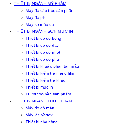
THIẾT BỊ NGÀNH MỸ PHẨM
Máy đo cấu trúc sản phẩm
Máy đo pH
Máy so màu da
THIẾT BỊ NGÀNH SƠN MỰC IN
Thiết bị đo độ bóng
Thiết bị đo độ dày
Thiết bị đo độ nhớt
Thiết bị đo độ phủ
Thiết bị khuấy, phân tán mẫu
Thiết bị kiểm tra màng film
Thiết bị kiểm tra khác
Thiết bị mực in
Tủ thử độ bền sản phẩm
THIẾT BỊ NGÀNH THỰC PHẨM
Máy đo độ mặn
Máy lắc Vortex
Thiết bị nhà hàng