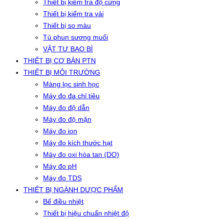
Thiết bị kiểm tra độ cứng
Thiết bị kiểm tra vải
Thiết bị so màu
Tủ phun sương muối
VẬT TƯ BAO BÌ
THIẾT BỊ CƠ BẢN PTN
THIẾT BỊ MÔI TRƯỜNG
Màng lọc sinh học
Máy đo đa chỉ tiêu
Máy đo độ dẫn
Máy đo độ mặn
Máy đo ion
Máy đo kích thước hạt
Máy đo oxi hòa tan (DO)
Máy đo pH
Máy đo TDS
THIẾT BỊ NGÀNH DƯỢC PHẨM
Bể điều nhiệt
Thiết bị hiệu chuẩn nhiệt độ