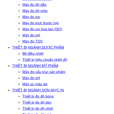
Máy đo độ dẫn
Máy đo độ mặn
Máy đo ion
Máy đo kích thước hạt
Máy đo oxi hòa tan (DO)
Máy đo pH
Máy đo TDS
THIẾT BỊ NGÀNH DƯỢC PHẨM
Bể điều nhiệt
Thiết bị hiệu chuẩn nhiệt độ
THIẾT BỊ NGÀNH MỸ PHẨM
Máy đo cấu trúc sản phẩm
Máy đo pH
Máy so màu da
THIẾT BỊ NGÀNH SƠN MỰC IN
Thiết bị đo độ bóng
Thiết bị đo độ dày
Thiết bị đo độ nhớt