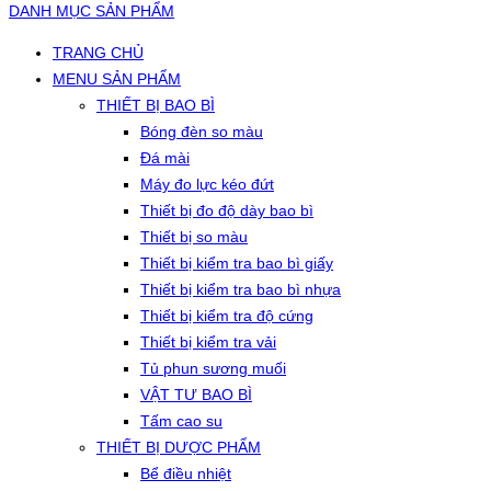
DANH MỤC SẢN PHẨM
TRANG CHỦ
MENU SẢN PHẨM
THIẾT BỊ BAO BÌ
Bóng đèn so màu
Đá mài
Máy đo lực kéo đứt
Thiết bị đo độ dày bao bì
Thiết bị so màu
Thiết bị kiểm tra bao bì giấy
Thiết bị kiểm tra bao bì nhựa
Thiết bị kiểm tra độ cứng
Thiết bị kiểm tra vải
Tủ phun sương muối
VẬT TƯ BAO BÌ
Tấm cao su
THIẾT BỊ DƯỢC PHẨM
Bể điều nhiệt