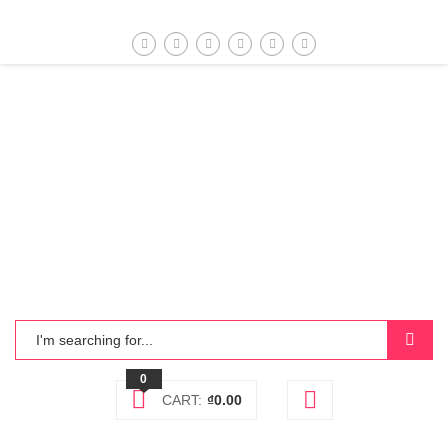
0
CART:
₫
0.00