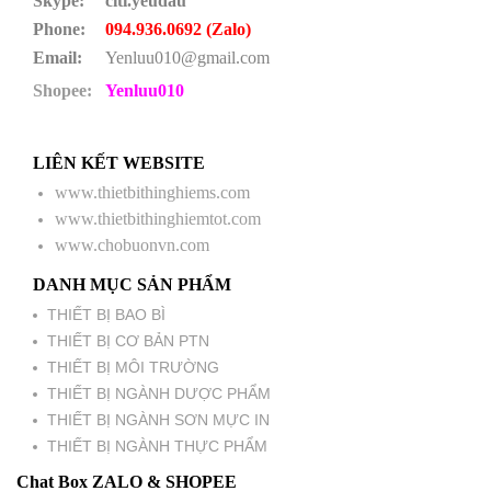
Skype:
citi.yeudau
Phone:
094.936.0692 (Zalo)
Email:
Yenluu010@gmail.com
Shopee:
Yenluu010
LIÊN KẾT WEBSITE
www.thietbithinghiems.com
www.thietbithinghiemtot.com
www.chobuonvn.com
DANH MỤC SẢN PHẨM
THIẾT BỊ BAO BÌ
THIẾT BỊ CƠ BẢN PTN
THIẾT BỊ MÔI TRƯỜNG
THIẾT BỊ NGÀNH DƯỢC PHẨM
THIẾT BỊ NGÀNH SƠN MỰC IN
THIẾT BỊ NGÀNH THỰC PHẨM
Chat Box ZALO & SHOPEE