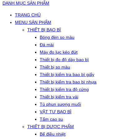
DANH MỤC SẢN PHẨM
TRANG CHỦ
MENU SẢN PHẨM
THIẾT BỊ BAO BÌ
Bóng đèn so màu
Đá mài
Máy đo lực kéo đứt
Thiết bị đo độ dày bao bì
Thiết bị so màu
Thiết bị kiểm tra bao bì giấy
Thiết bị kiểm tra bao bì nhựa
Thiết bị kiểm tra độ cứng
Thiết bị kiểm tra vải
Tủ phun sương muối
VẬT TƯ BAO BÌ
Tấm cao su
THIẾT BỊ DƯỢC PHẨM
Bể điều nhiệt