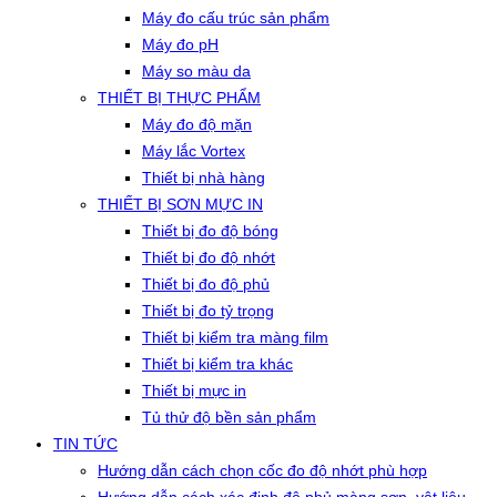
Máy đo cấu trúc sản phẩm
Máy đo pH
Máy so màu da
THIẾT BỊ THỰC PHẨM
Máy đo độ mặn
Máy lắc Vortex
Thiết bị nhà hàng
THIẾT BỊ SƠN MỰC IN
Thiết bị đo độ bóng
Thiết bị đo độ nhớt
Thiết bị đo độ phủ
Thiết bị đo tỷ trọng
Thiết bị kiểm tra màng film
Thiết bị kiểm tra khác
Thiết bị mực in
Tủ thử độ bền sản phẩm
TIN TỨC
Hướng dẫn cách chọn cốc đo độ nhớt phù hợp