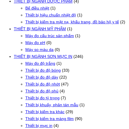
THIẾT BỊ NGÀNH DƯỢC PHẨM
(4)
Bể điều nhiệt
(1)
Thiết bị hiệu chuẩn nhiệt độ
(1)
Thiết bị kiểm tra mặt nạ, khẩu trang, đồ bảo hộ y tế
(2)
THIẾT BỊ NGÀNH MỸ PHẨM
(1)
Máy đo cấu trúc sản phẩm
(1)
Máy đo pH
(0)
Máy so màu da
(0)
THIẾT BỊ NGÀNH SƠN MỰC IN
(246)
Máy đo độ trắng
(1)
Thiết bị đo độ bóng
(33)
Thiết bị đo độ dày
(22)
Thiết bị đo độ nhớt
(47)
Thiết bị đo độ phủ
(4)
Thiết bị đo tỷ trọng
(7)
Thiết bị khuấy, phân tán mẫu
(1)
Thiết bị kiểm tra khác
(29)
Thiết bị kiểm tra màng film
(90)
Thiết bị mực in
(4)