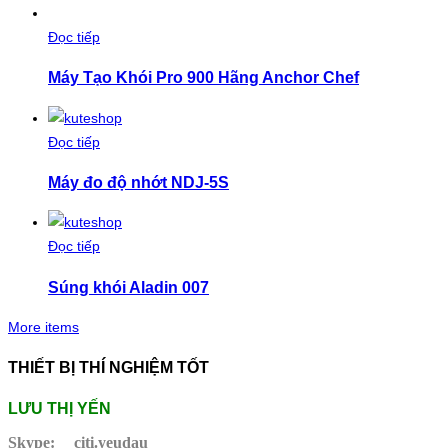
Đọc tiếp
Máy Tạo Khói Pro 900 Hãng Anchor Chef
Đọc tiếp
Máy đo độ nhớt NDJ-5S
Đọc tiếp
Súng khói Aladin 007
More items
THIẾT BỊ THÍ NGHIỆM TỐT
LƯU THỊ YẾN
Skype:
citi.yeudau