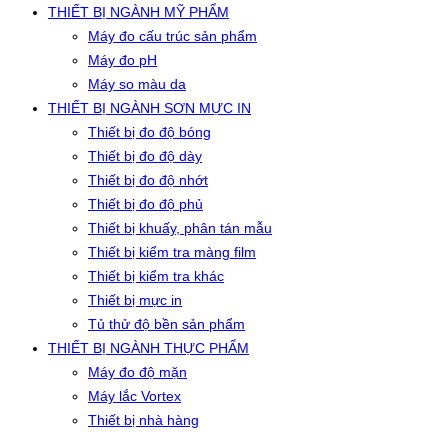
THIẾT BỊ NGÀNH MỸ PHẨM
Máy đo cấu trúc sản phẩm
Máy đo pH
Máy so màu da
THIẾT BỊ NGÀNH SƠN MỰC IN
Thiết bị đo độ bóng
Thiết bị đo độ dày
Thiết bị đo độ nhớt
Thiết bị đo độ phủ
Thiết bị khuấy, phân tán mẫu
Thiết bị kiểm tra màng film
Thiết bị kiểm tra khác
Thiết bị mực in
Tủ thử độ bền sản phẩm
THIẾT BỊ NGÀNH THỰC PHẨM
Máy đo độ mặn
Máy lắc Vortex
Thiết bị nhà hàng