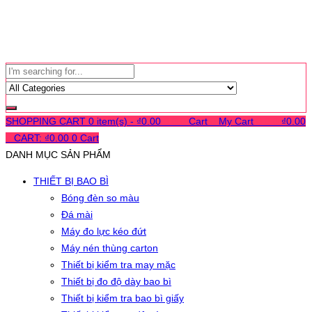
SHOPPING CART
0 item(s) -
₫
0.00
0
0
0
Cart
0
My Cart
0
0
0
₫
0.00
0
CART:
₫
0.00
0
Cart
DANH MỤC SẢN PHẨM
THIẾT BỊ BAO BÌ
Bóng đèn so màu
Đá mài
Máy đo lực kéo đứt
Máy nén thùng carton
Thiết bị kiểm tra may mặc
Thiết bị đo độ dày bao bì
Thiết bị kiểm tra bao bì giấy