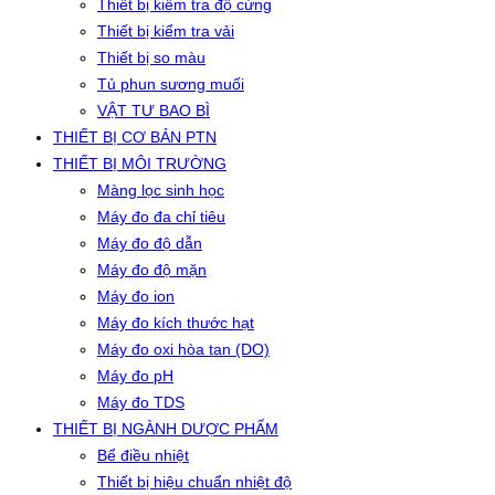
Thiết bị kiểm tra độ cứng
Thiết bị kiểm tra vải
Thiết bị so màu
Tủ phun sương muối
VẬT TƯ BAO BÌ
THIẾT BỊ CƠ BẢN PTN
THIẾT BỊ MÔI TRƯỜNG
Màng lọc sinh học
Máy đo đa chỉ tiêu
Máy đo độ dẫn
Máy đo độ mặn
Máy đo ion
Máy đo kích thước hạt
Máy đo oxi hòa tan (DO)
Máy đo pH
Máy đo TDS
THIẾT BỊ NGÀNH DƯỢC PHẨM
Bể điều nhiệt
Thiết bị hiệu chuẩn nhiệt độ