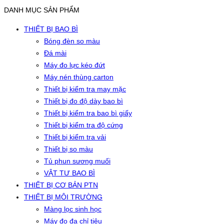
DANH MỤC SẢN PHẨM
THIẾT BỊ BAO BÌ
Bóng đèn so màu
Đá mài
Máy đo lực kéo đứt
Máy nén thùng carton
Thiết bị kiểm tra may mặc
Thiết bị đo độ dày bao bì
Thiết bị kiểm tra bao bì giấy
Thiết bị kiểm tra độ cứng
Thiết bị kiểm tra vải
Thiết bị so màu
Tủ phun sương muối
VẬT TƯ BAO BÌ
THIẾT BỊ CƠ BẢN PTN
THIẾT BỊ MÔI TRƯỜNG
Màng lọc sinh học
Máy đo đa chỉ tiêu