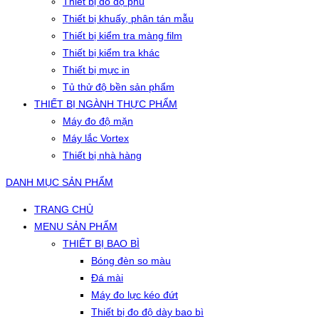
Thiết bị đo độ phủ
Thiết bị khuấy, phân tán mẫu
Thiết bị kiểm tra màng film
Thiết bị kiểm tra khác
Thiết bị mực in
Tủ thử độ bền sản phẩm
THIẾT BỊ NGÀNH THỰC PHẨM
Máy đo độ mặn
Máy lắc Vortex
Thiết bị nhà hàng
DANH MỤC SẢN PHẨM
TRANG CHỦ
MENU SẢN PHẨM
THIẾT BỊ BAO BÌ
Bóng đèn so màu
Đá mài
Máy đo lực kéo đứt
Thiết bị đo độ dày bao bì