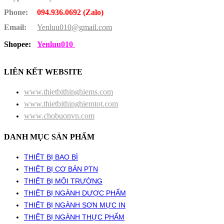
Phone:
094.936.0692 (Zalo)
Email:
Yenluu010@gmail.com
Shopee:
Yenluu010
LIÊN KẾT WEBSITE
www.thietbithinghiems.com
www.thietbithinghiemtot.com
www.chobuonvn.com
DANH MỤC SẢN PHẨM
THIẾT BỊ BAO BÌ
THIẾT BỊ CƠ BẢN PTN
THIẾT BỊ MÔI TRƯỜNG
THIẾT BỊ NGÀNH DƯỢC PHẨM
THIẾT BỊ NGÀNH SƠN MỰC IN
THIẾT BỊ NGÀNH THỰC PHẨM