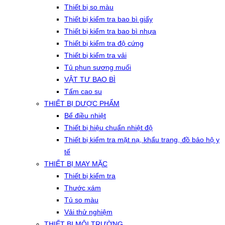
Thiết bị so màu
Thiết bị kiểm tra bao bì giấy
Thiết bị kiểm tra bao bì nhựa
Thiết bị kiểm tra độ cứng
Thiết bị kiểm tra vải
Tủ phun sương muối
VẬT TƯ BAO BÌ
Tấm cao su
THIẾT BỊ DƯỢC PHẨM
Bể điều nhiệt
Thiết bị hiệu chuẩn nhiệt độ
Thiết bị kiểm tra mặt nạ, khẩu trang, đồ bảo hộ y
tế
THIẾT BỊ MAY MẶC
Thiết bị kiểm tra
Thước xám
Tủ so màu
Vải thử nghiệm
THIẾT BỊ MÔI TRƯỜNG