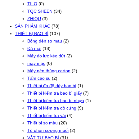
TILO
(0)
TQC SHEEN
(34)
ZHIQU
(3)
SẢN PHẨM KHÁC
(78)
THIẾT BỊ BAO BÌ
(107)
Bóng đèn so màu
(2)
Đá mài
(18)
Máy đo lực kéo đứt
(2)
may mặc
(0)
Máy nén thùng carton
(2)
Tấm cao su
(2)
Thiết bị đo độ dày bao bì
(1)
Thiết bị kiểm tra bao bì giấy
(7)
Thiết bị kiểm tra bao bì nhựa
(1)
Thiết bị kiểm tra độ cứng
(9)
Thiết bị kiểm tra vải
(4)
Thiết bị so màu
(20)
Tủ phun sương muối
(2)
VẬT TƯ BAO BÌ
(31)