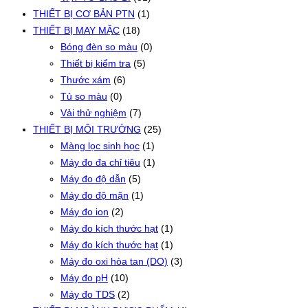
THIẾT BỊ CƠ BẢN PTN
(1)
THIẾT BỊ MAY MẶC
(18)
Bóng đèn so màu
(0)
Thiết bị kiểm tra
(5)
Thước xám
(6)
Tủ so màu
(0)
Vải thử nghiệm
(7)
THIẾT BỊ MÔI TRƯỜNG
(25)
Màng lọc sinh học
(1)
Máy đo đa chỉ tiêu
(1)
Máy đo độ dẫn
(5)
Máy đo độ mặn
(1)
Máy đo ion
(2)
Máy đo kích thước hạt
(1)
Máy đo kích thước hạt
(1)
Máy đo oxi hòa tan (DO)
(3)
Máy đo pH
(10)
Máy đo TDS
(2)