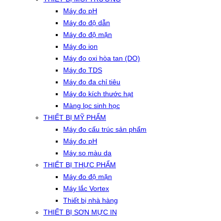
Máy đo pH
Máy đo độ dẫn
Máy đo độ mặn
Máy đo ion
Máy đo oxi hòa tan (DO)
Máy đo TDS
Máy đo đa chỉ tiêu
Máy đo kích thước hạt
Màng lọc sinh học
THIẾT BỊ MỸ PHẨM
Máy đo cấu trúc sản phẩm
Máy đo pH
Máy so màu da
THIẾT BỊ THỰC PHẨM
Máy đo độ mặn
Máy lắc Vortex
Thiết bị nhà hàng
THIẾT BỊ SƠN MỰC IN