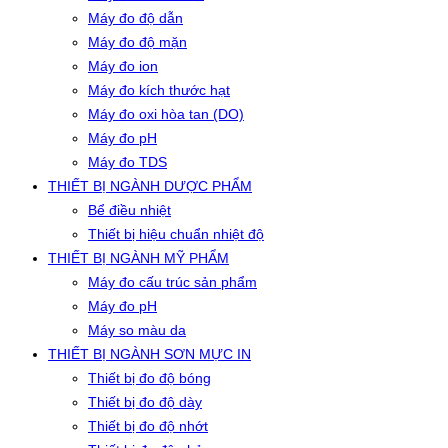
Máy đo độ dẫn
Máy đo độ mặn
Máy đo ion
Máy đo kích thước hạt
Máy đo oxi hòa tan (DO)
Máy đo pH
Máy đo TDS
THIẾT BỊ NGÀNH DƯỢC PHẨM
Bể điều nhiệt
Thiết bị hiệu chuẩn nhiệt độ
THIẾT BỊ NGÀNH MỸ PHẨM
Máy đo cấu trúc sản phẩm
Máy đo pH
Máy so màu da
THIẾT BỊ NGÀNH SƠN MỰC IN
Thiết bị đo độ bóng
Thiết bị đo độ dày
Thiết bị đo độ nhớt