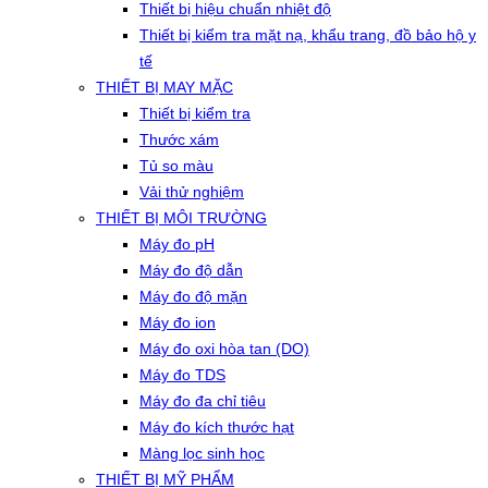
Thiết bị hiệu chuẩn nhiệt độ
Thiết bị kiểm tra mặt nạ, khẩu trang, đồ bảo hộ y
tế
THIẾT BỊ MAY MẶC
Thiết bị kiểm tra
Thước xám
Tủ so màu
Vải thử nghiệm
THIẾT BỊ MÔI TRƯỜNG
Máy đo pH
Máy đo độ dẫn
Máy đo độ mặn
Máy đo ion
Máy đo oxi hòa tan (DO)
Máy đo TDS
Máy đo đa chỉ tiêu
Máy đo kích thước hạt
Màng lọc sinh học
THIẾT BỊ MỸ PHẨM