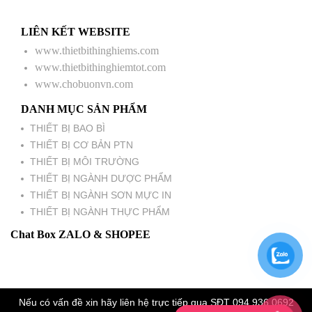
LIÊN KẾT WEBSITE
www.thietbithinghiems.com
www.thietbithinghiemtot.com
www.chobuonvn.com
DANH MỤC SẢN PHẨM
THIẾT BỊ BAO BÌ
THIẾT BỊ CƠ BẢN PTN
THIẾT BỊ MÔI TRƯỜNG
THIẾT BỊ NGÀNH DƯỢC PHẨM
THIẾT BỊ NGÀNH SƠN MỰC IN
THIẾT BỊ NGÀNH THỰC PHẨM
Chat Box ZALO & SHOPEE
Nếu có vấn đề xin hãy liên hệ trực tiếp qua SĐT 094.936.0692