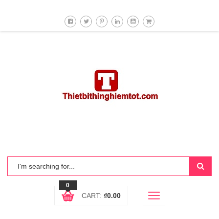
0
CART:
₫
0.00