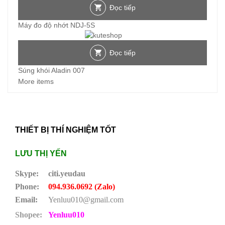
Đọc tiếp
Máy đo độ nhớt NDJ-5S
Đọc tiếp
Súng khói Aladin 007
More items
THIẾT BỊ THÍ NGHIỆM TỐT
LƯU THỊ YẾN
Skype:
citi.yeudau
Phone:
094.936.0692 (Zalo)
Email:
Yenluu010@gmail.com
Shopee:
Yenluu010