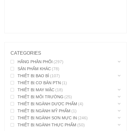
CATEGORIES
HÃNG PHÂN PHỐI
(297)
SẢN PHẨM KHÁC
(78)
THIẾT BỊ BAO BÌ
(107)
THIẾT BỊ CƠ BẢN PTN
(1)
THIẾT BỊ MAY MẶC
(18)
THIẾT BỊ MÔI TRƯỜNG
(25)
THIẾT BỊ NGÀNH DƯỢC PHẨM
(4)
THIẾT BỊ NGÀNH MỸ PHẨM
(1)
THIẾT BỊ NGÀNH SƠN MỰC IN
(246)
THIẾT BỊ NGÀNH THỰC PHẨM
(50)