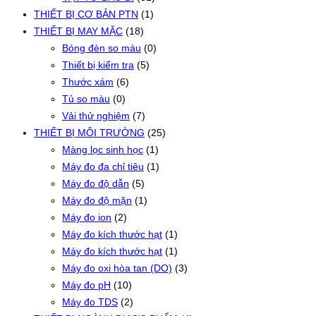
THIẾT BỊ CƠ BẢN PTN
(1)
THIẾT BỊ MAY MẶC
(18)
Bóng đèn so màu
(0)
Thiết bị kiểm tra
(5)
Thước xám
(6)
Tủ so màu
(0)
Vải thử nghiệm
(7)
THIẾT BỊ MÔI TRƯỜNG
(25)
Màng lọc sinh học
(1)
Máy đo đa chỉ tiêu
(1)
Máy đo độ dẫn
(5)
Máy đo độ mặn
(1)
Máy đo ion
(2)
Máy đo kích thước hạt
(1)
Máy đo kích thước hạt
(1)
Máy đo oxi hòa tan (DO)
(3)
Máy đo pH
(10)
Máy đo TDS
(2)