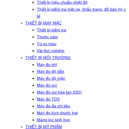
Thiết bị hiệu chuẩn nhiệt độ
Thiết bị kiểm tra mặt nạ, khẩu trang, đồ bảo hộ y
tế
THIẾT BỊ MAY MẶC
Thiết bị kiểm tra
Thước xám
Tủ so màu
Vải thử nghiệm
THIẾT BỊ MÔI TRƯỜNG
Máy đo pH
Máy đo độ dẫn
Máy đo độ mặn
Máy đo ion
Máy đo oxi hòa tan (DO)
Máy đo TDS
Máy đo đa chỉ tiêu
Máy đo kích thước hạt
Màng lọc sinh học
THIẾT BỊ MỸ PHẨM