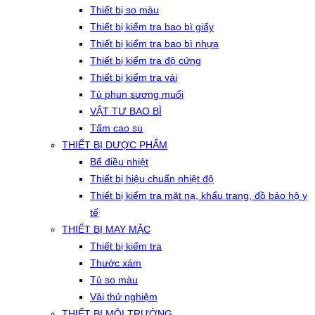
Thiết bị so màu
Thiết bị kiểm tra bao bì giấy
Thiết bị kiểm tra bao bì nhựa
Thiết bị kiểm tra độ cứng
Thiết bị kiểm tra vải
Tủ phun sương muối
VẬT TƯ BAO BÌ
Tấm cao su
THIẾT BỊ DƯỢC PHẨM
Bể điều nhiệt
Thiết bị hiệu chuẩn nhiệt độ
Thiết bị kiểm tra mặt nạ, khẩu trang, đồ bảo hộ y
tế
THIẾT BỊ MAY MẶC
Thiết bị kiểm tra
Thước xám
Tủ so màu
Vải thử nghiệm
THIẾT BỊ MÔI TRƯỜNG