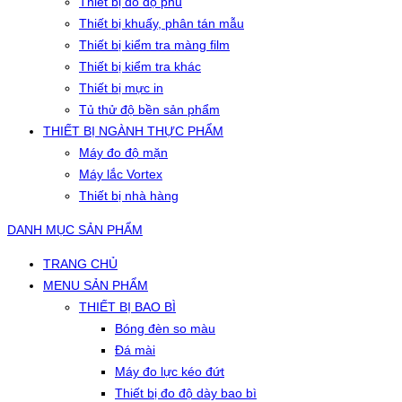
Thiết bị đo độ phủ
Thiết bị khuấy, phân tán mẫu
Thiết bị kiểm tra màng film
Thiết bị kiểm tra khác
Thiết bị mực in
Tủ thử độ bền sản phẩm
THIẾT BỊ NGÀNH THỰC PHẨM
Máy đo độ mặn
Máy lắc Vortex
Thiết bị nhà hàng
DANH MỤC SẢN PHẨM
TRANG CHỦ
MENU SẢN PHẨM
THIẾT BỊ BAO BÌ
Bóng đèn so màu
Đá mài
Máy đo lực kéo đứt
Thiết bị đo độ dày bao bì