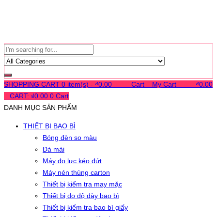
SHOPPING CART
0 item(s) -
₫
0.00
0
0
0
Cart
0
My Cart
0
0
0
₫
0.00
0
CART:
₫
0.00
0
Cart
DANH MỤC SẢN PHẨM
THIẾT BỊ BAO BÌ
Bóng đèn so màu
Đá mài
Máy đo lực kéo đứt
Máy nén thùng carton
Thiết bị kiểm tra may mặc
Thiết bị đo độ dày bao bì
Thiết bị kiểm tra bao bì giấy