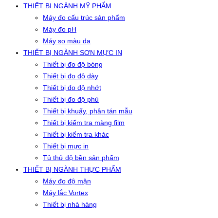
THIẾT BỊ NGÀNH MỸ PHẨM
Máy đo cấu trúc sản phẩm
Máy đo pH
Máy so màu da
THIẾT BỊ NGÀNH SƠN MỰC IN
Thiết bị đo độ bóng
Thiết bị đo độ dày
Thiết bị đo độ nhớt
Thiết bị đo độ phủ
Thiết bị khuấy, phân tán mẫu
Thiết bị kiểm tra màng film
Thiết bị kiểm tra khác
Thiết bị mực in
Tủ thử độ bền sản phẩm
THIẾT BỊ NGÀNH THỰC PHẨM
Máy đo độ mặn
Máy lắc Vortex
Thiết bị nhà hàng