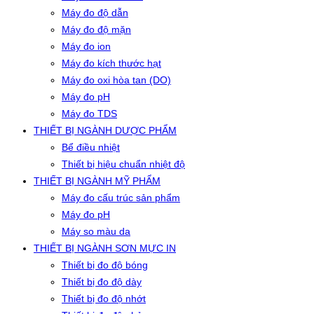
Máy đo độ dẫn
Máy đo độ mặn
Máy đo ion
Máy đo kích thước hạt
Máy đo oxi hòa tan (DO)
Máy đo pH
Máy đo TDS
THIẾT BỊ NGÀNH DƯỢC PHẨM
Bể điều nhiệt
Thiết bị hiệu chuẩn nhiệt độ
THIẾT BỊ NGÀNH MỸ PHẨM
Máy đo cấu trúc sản phẩm
Máy đo pH
Máy so màu da
THIẾT BỊ NGÀNH SƠN MỰC IN
Thiết bị đo độ bóng
Thiết bị đo độ dày
Thiết bị đo độ nhớt