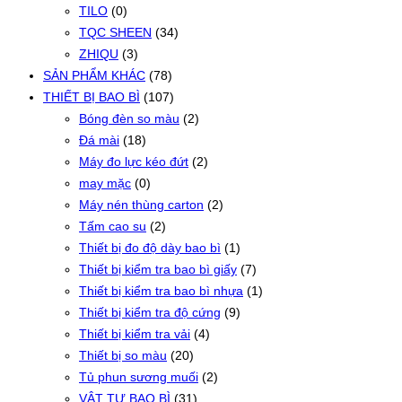
TILO
(0)
TQC SHEEN
(34)
ZHIQU
(3)
SẢN PHẨM KHÁC
(78)
THIẾT BỊ BAO BÌ
(107)
Bóng đèn so màu
(2)
Đá mài
(18)
Máy đo lực kéo đứt
(2)
may mặc
(0)
Máy nén thùng carton
(2)
Tấm cao su
(2)
Thiết bị đo độ dày bao bì
(1)
Thiết bị kiểm tra bao bì giấy
(7)
Thiết bị kiểm tra bao bì nhựa
(1)
Thiết bị kiểm tra độ cứng
(9)
Thiết bị kiểm tra vải
(4)
Thiết bị so màu
(20)
Tủ phun sương muối
(2)
VẬT TƯ BAO BÌ
(31)