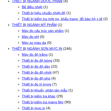
THIẾT BỊ NGÀNH DƯỢC PHẨM
(4)
Bể điều nhiệt
(1)
Thiết bị hiệu chuẩn nhiệt độ
(1)
Thiết bị kiểm tra mặt nạ, khẩu trang, đồ bảo hộ y tế
(2)
THIẾT BỊ NGÀNH MỸ PHẨM
(1)
Máy đo cấu trúc sản phẩm
(1)
Máy đo pH
(0)
Máy so màu da
(0)
THIẾT BỊ NGÀNH SƠN MỰC IN
(246)
Máy đo độ trắng
(1)
Thiết bị đo độ bóng
(33)
Thiết bị đo độ dày
(22)
Thiết bị đo độ nhớt
(47)
Thiết bị đo độ phủ
(4)
Thiết bị đo tỷ trọng
(7)
Thiết bị khuấy, phân tán mẫu
(1)
Thiết bị kiểm tra khác
(29)
Thiết bị kiểm tra màng film
(90)
Thiết bị mực in
(4)