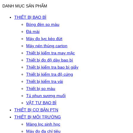
DANH MỤC SẢN PHẨM
THIẾT BỊ BAO BÌ
Bóng đèn so màu
Đá mài
Máy đo lực kéo đứt
Máy nén thùng carton
Thiết bị kiểm tra may mặc
Thiết bị đo độ dày bao bì
Thiết bị kiểm tra bao bì giấy
Thiết bị kiểm tra độ cứng
Thiết bị kiểm tra vải
Thiết bị so màu
Tủ phun sương muối
VẬT TƯ BAO BÌ
THIẾT BỊ CƠ BẢN PTN
THIẾT BỊ MÔI TRƯỜNG
Màng lọc sinh học
Máy đo đa chỉ tiêu