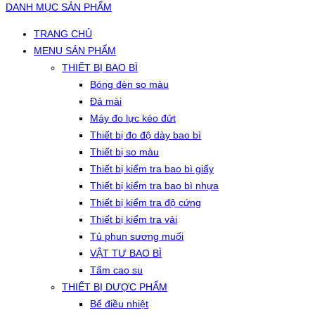
DANH MỤC SẢN PHẨM
TRANG CHỦ
MENU SẢN PHẨM
THIẾT BỊ BAO BÌ
Bóng đèn so màu
Đá mài
Máy đo lực kéo đứt
Thiết bị đo độ dày bao bì
Thiết bị so màu
Thiết bị kiểm tra bao bì giấy
Thiết bị kiểm tra bao bì nhựa
Thiết bị kiểm tra độ cứng
Thiết bị kiểm tra vải
Tủ phun sương muối
VẬT TƯ BAO BÌ
Tấm cao su
THIẾT BỊ DƯỢC PHẨM
Bể điều nhiệt