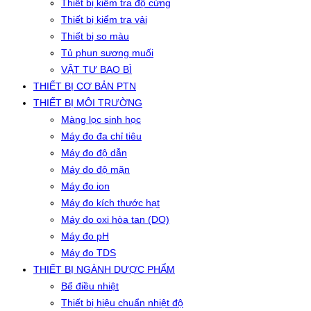
Thiết bị kiểm tra độ cứng
Thiết bị kiểm tra vải
Thiết bị so màu
Tủ phun sương muối
VẬT TƯ BAO BÌ
THIẾT BỊ CƠ BẢN PTN
THIẾT BỊ MÔI TRƯỜNG
Màng lọc sinh học
Máy đo đa chỉ tiêu
Máy đo độ dẫn
Máy đo độ mặn
Máy đo ion
Máy đo kích thước hạt
Máy đo oxi hòa tan (DO)
Máy đo pH
Máy đo TDS
THIẾT BỊ NGÀNH DƯỢC PHẨM
Bể điều nhiệt
Thiết bị hiệu chuẩn nhiệt độ