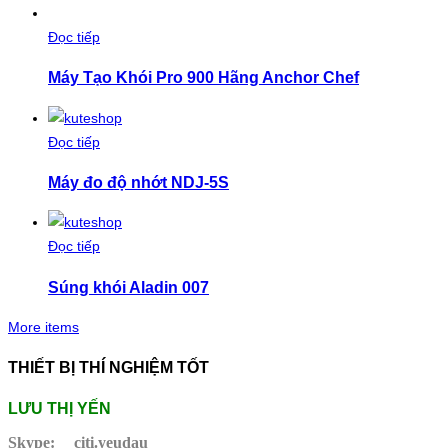
Đọc tiếp
Máy Tạo Khói Pro 900 Hãng Anchor Chef
Đọc tiếp
Máy đo độ nhớt NDJ-5S
Đọc tiếp
Súng khói Aladin 007
More items
THIẾT BỊ THÍ NGHIỆM TỐT
LƯU THỊ YẾN
Skype:
citi.yeudau