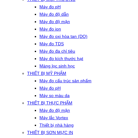
Máy đo pH
Máy đo độ dẫn
Máy đo độ mặn
Máy đo ion
Máy đo oxi hòa tan (DO)
Máy đo TDS
Máy đo đa chỉ tiêu
Máy đo kích thước hạt
Màng lọc sinh học
THIẾT BỊ MỸ PHẨM
Máy đo cấu trúc sản phẩm
Máy đo pH
Máy so màu da
THIẾT BỊ THỰC PHẨM
Máy đo độ mặn
Máy lắc Vortex
Thiết bị nhà hàng
THIẾT BỊ SƠN MỰC IN