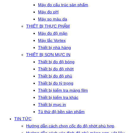
Máy đo cấu trúc sản phẩm
Máy đo pH
Máy so màu da
THIẾT BỊ THỰC PHẨM
Máy đo độ mặn
Máy lắc Vortex
Thiết bị nhà hàng
THIẾT BỊ SƠN MỰC IN
Thiết bị đo độ bóng
Thiết bị đo độ nhớt
Thiết bị đo độ phủ
Thiết bị đo tỷ trọng
Thiết bị kiểm tra màng film
Thiết bị kiểm tra khác
Thiết bị mực in
Tủ thử độ bền sản phẩm
TIN TỨC
Hướng dẫn cách chọn cốc đo độ nhớt phù hợp