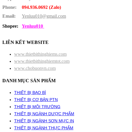
Phone:
094.936.0692 (Zalo)
Email:
Yenluu010@gmail.com
Shopee:
Yenluu010
LIÊN KẾT WEBSITE
www.thietbithinghiems.com
www.thietbithinghiemtot.com
www.chobuonvn.com
DANH MỤC SẢN PHẨM
THIẾT BỊ BAO BÌ
THIẾT BỊ CƠ BẢN PTN
THIẾT BỊ MÔI TRƯỜNG
THIẾT BỊ NGÀNH DƯỢC PHẨM
THIẾT BỊ NGÀNH SƠN MỰC IN
THIẾT BỊ NGÀNH THỰC PHẨM