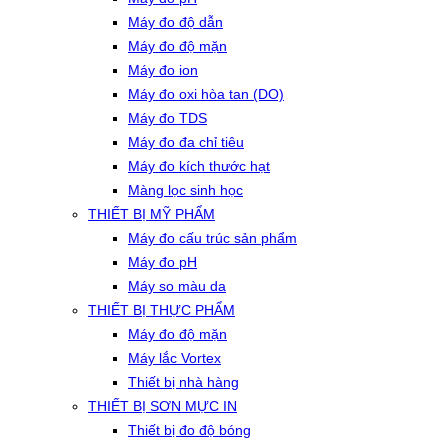
Máy đo độ dẫn
Máy đo độ mặn
Máy đo ion
Máy đo oxi hòa tan (DO)
Máy đo TDS
Máy đo đa chỉ tiêu
Máy đo kích thước hạt
Màng lọc sinh học
THIẾT BỊ MỸ PHẨM
Máy đo cấu trúc sản phẩm
Máy đo pH
Máy so màu da
THIẾT BỊ THỰC PHẨM
Máy đo độ mặn
Máy lắc Vortex
Thiết bị nhà hàng
THIẾT BỊ SƠN MỰC IN
Thiết bị đo độ bóng