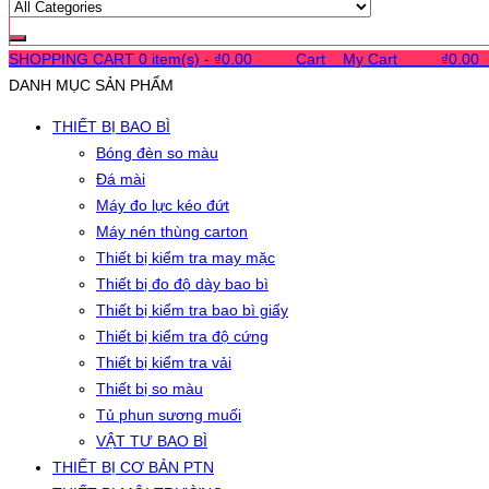
SHOPPING CART
0 item(s) -
₫
0.00
0
0
0
Cart
0
My Cart
0
0
0
₫
0.00
DANH MỤC SẢN PHẨM
THIẾT BỊ BAO BÌ
Bóng đèn so màu
Đá mài
Máy đo lực kéo đứt
Máy nén thùng carton
Thiết bị kiểm tra may mặc
Thiết bị đo độ dày bao bì
Thiết bị kiểm tra bao bì giấy
Thiết bị kiểm tra độ cứng
Thiết bị kiểm tra vải
Thiết bị so màu
Tủ phun sương muối
VẬT TƯ BAO BÌ
THIẾT BỊ CƠ BẢN PTN