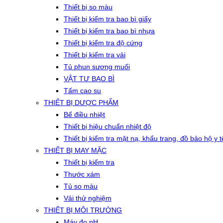
Thiết bị so màu
Thiết bị kiểm tra bao bì giấy
Thiết bị kiểm tra bao bì nhựa
Thiết bị kiểm tra độ cứng
Thiết bị kiểm tra vải
Tủ phun sương muối
VẬT TƯ BAO BÌ
Tấm cao su
THIẾT BỊ DƯỢC PHẨM
Bể điều nhiệt
Thiết bị hiệu chuẩn nhiệt độ
Thiết bị kiểm tra mặt nạ, khẩu trang, đồ bảo hộ y t
THIẾT BỊ MAY MẶC
Thiết bị kiểm tra
Thước xám
Tủ so màu
Vải thử nghiệm
THIẾT BỊ MÔI TRƯỜNG
Máy đo pH