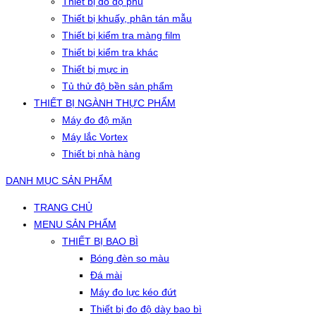
Thiết bị đo độ phủ
Thiết bị khuấy, phân tán mẫu
Thiết bị kiểm tra màng film
Thiết bị kiểm tra khác
Thiết bị mực in
Tủ thử độ bền sản phẩm
THIẾT BỊ NGÀNH THỰC PHẨM
Máy đo độ mặn
Máy lắc Vortex
Thiết bị nhà hàng
DANH MỤC SẢN PHẨM
TRANG CHỦ
MENU SẢN PHẨM
THIẾT BỊ BAO BÌ
Bóng đèn so màu
Đá mài
Máy đo lực kéo đứt
Thiết bị đo độ dày bao bì