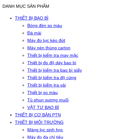
DANH MỤC SẢN PHẨM
THIẾT BỊ BAO BÌ
Bóng đèn so màu
Đá mài
Máy đo lực kéo đứt
Máy nén thùng carton
Thiết bị kiểm tra may mặc
Thiết bị đo độ dày bao bì
Thiết bị kiểm tra bao bì giấy
Thiết bị kiểm tra độ cứng
Thiết bị kiểm tra vải
Thiết bị so màu
Tủ phun sương muối
VẬT TƯ BAO BÌ
THIẾT BỊ CƠ BẢN PTN
THIẾT BỊ MÔI TRƯỜNG
Màng lọc sinh học
Máy đo đa chỉ tiêu