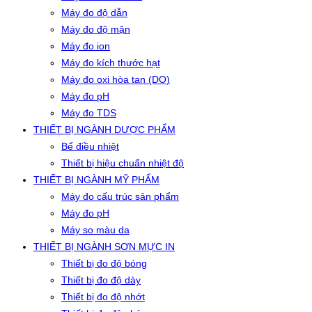
Máy đo độ dẫn
Máy đo độ mặn
Máy đo ion
Máy đo kích thước hạt
Máy đo oxi hòa tan (DO)
Máy đo pH
Máy đo TDS
THIẾT BỊ NGÀNH DƯỢC PHẨM
Bể điều nhiệt
Thiết bị hiệu chuẩn nhiệt độ
THIẾT BỊ NGÀNH MỸ PHẨM
Máy đo cấu trúc sản phẩm
Máy đo pH
Máy so màu da
THIẾT BỊ NGÀNH SƠN MỰC IN
Thiết bị đo độ bóng
Thiết bị đo độ dày
Thiết bị đo độ nhớt