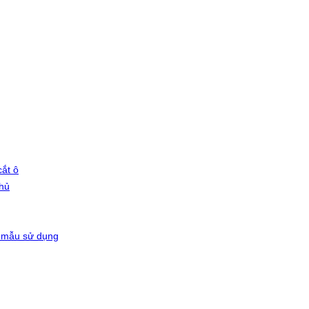
ắt ô
phủ
 mẫu sử dụng