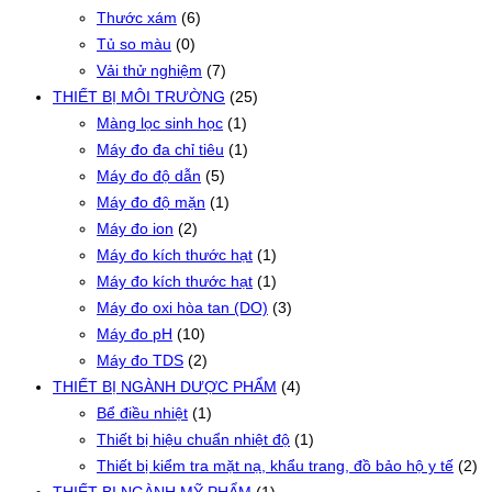
Thước xám
(6)
Tủ so màu
(0)
Vải thử nghiệm
(7)
THIẾT BỊ MÔI TRƯỜNG
(25)
Màng lọc sinh học
(1)
Máy đo đa chỉ tiêu
(1)
Máy đo độ dẫn
(5)
Máy đo độ mặn
(1)
Máy đo ion
(2)
Máy đo kích thước hạt
(1)
Máy đo kích thước hạt
(1)
Máy đo oxi hòa tan (DO)
(3)
Máy đo pH
(10)
Máy đo TDS
(2)
THIẾT BỊ NGÀNH DƯỢC PHẨM
(4)
Bể điều nhiệt
(1)
Thiết bị hiệu chuẩn nhiệt độ
(1)
Thiết bị kiểm tra mặt nạ, khẩu trang, đồ bảo hộ y tế
(2)