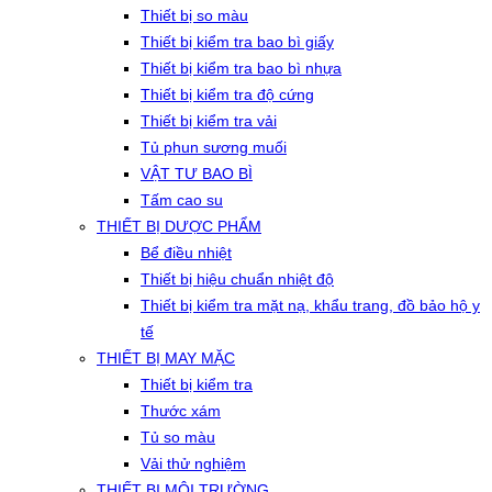
Thiết bị so màu
Thiết bị kiểm tra bao bì giấy
Thiết bị kiểm tra bao bì nhựa
Thiết bị kiểm tra độ cứng
Thiết bị kiểm tra vải
Tủ phun sương muối
VẬT TƯ BAO BÌ
Tấm cao su
THIẾT BỊ DƯỢC PHẨM
Bể điều nhiệt
Thiết bị hiệu chuẩn nhiệt độ
Thiết bị kiểm tra mặt nạ, khẩu trang, đồ bảo hộ y
tế
THIẾT BỊ MAY MẶC
Thiết bị kiểm tra
Thước xám
Tủ so màu
Vải thử nghiệm
THIẾT BỊ MÔI TRƯỜNG