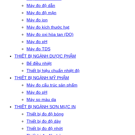
Máy đo độ dẫn
Máy đo độ mặn
Máy đo ion
Máy đo kích thước hạt
Máy đo oxi hòa tan (DO)
Máy đo pH
Máy đo TDS
THIẾT BỊ NGÀNH DƯỢC PHẨM
Bể điều nhiệt
Thiết bị hiệu chuẩn nhiệt độ
THIẾT BỊ NGÀNH MỸ PHẨM
Máy đo cấu trúc sản phẩm
Máy đo pH
Máy so màu da
THIẾT BỊ NGÀNH SƠN MỰC IN
Thiết bị đo độ bóng
Thiết bị đo độ dày
Thiết bị đo độ nhớt