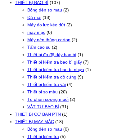
THIẾT BỊ BAO BÌ
(107)
Bóng đèn so màu
(2)
Đá mài
(18)
Máy đo lực kéo đứt
(2)
may mặc
(0)
Máy nén thùng carton
(2)
Tấm cao su
(2)
Thiết bị đo độ dày bao bì
(1)
Thiết bị kiểm tra bao bì giấy
(7)
Thiết bị kiểm tra bao bì nhựa
(1)
Thiết bị kiểm tra độ cứng
(9)
Thiết bị kiểm tra vải
(4)
Thiết bị so màu
(20)
Tủ phun sương muối
(2)
VẬT TƯ BAO BÌ
(31)
THIẾT BỊ CƠ BẢN PTN
(1)
THIẾT BỊ MAY MẶC
(18)
Bóng đèn so màu
(0)
Thiết bị kiểm tra
(5)