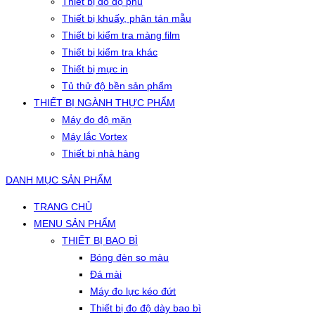
Thiết bị đo độ phủ
Thiết bị khuấy, phân tán mẫu
Thiết bị kiểm tra màng film
Thiết bị kiểm tra khác
Thiết bị mực in
Tủ thử độ bền sản phẩm
THIẾT BỊ NGÀNH THỰC PHẨM
Máy đo độ mặn
Máy lắc Vortex
Thiết bị nhà hàng
DANH MỤC SẢN PHẨM
TRANG CHỦ
MENU SẢN PHẨM
THIẾT BỊ BAO BÌ
Bóng đèn so màu
Đá mài
Máy đo lực kéo đứt
Thiết bị đo độ dày bao bì