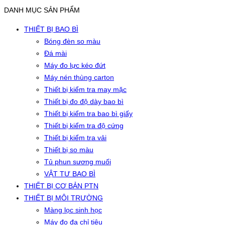
DANH MỤC SẢN PHẨM
THIẾT BỊ BAO BÌ
Bóng đèn so màu
Đá mài
Máy đo lực kéo đứt
Máy nén thùng carton
Thiết bị kiểm tra may mặc
Thiết bị đo độ dày bao bì
Thiết bị kiểm tra bao bì giấy
Thiết bị kiểm tra độ cứng
Thiết bị kiểm tra vải
Thiết bị so màu
Tủ phun sương muối
VẬT TƯ BAO BÌ
THIẾT BỊ CƠ BẢN PTN
THIẾT BỊ MÔI TRƯỜNG
Màng lọc sinh học
Máy đo đa chỉ tiêu