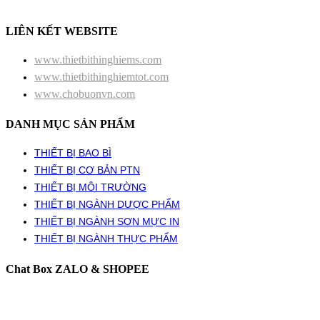
LIÊN KẾT WEBSITE
www.thietbithinghiems.com
www.thietbithinghiemtot.com
www.chobuonvn.com
DANH MỤC SẢN PHẨM
THIẾT BỊ BAO BÌ
THIẾT BỊ CƠ BẢN PTN
THIẾT BỊ MÔI TRƯỜNG
THIẾT BỊ NGÀNH DƯỢC PHẨM
THIẾT BỊ NGÀNH SƠN MỰC IN
THIẾT BỊ NGÀNH THỰC PHẨM
Chat Box ZALO & SHOPEE