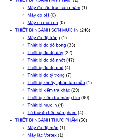
THIẾT BỊ NGÀNH MỸ PHẨM
(1)
Máy đo cấu trúc sản phẩm
(1)
Máy đo pH
(0)
Máy so màu da
(0)
THIẾT BỊ NGÀNH SƠN MỰC IN
(246)
Máy đo độ trắng
(1)
Thiết bị đo độ bóng
(33)
Thiết bị đo độ dày
(22)
Thiết bị đo độ nhớt
(47)
Thiết bị đo độ phủ
(4)
Thiết bị đo tỷ trọng
(7)
Thiết bị khuấy, phân tán mẫu
(1)
Thiết bị kiểm tra khác
(29)
Thiết bị kiểm tra màng film
(90)
Thiết bị mực in
(4)
Tủ thử độ bền sản phẩm
(4)
THIẾT BỊ NGÀNH THỰC PHẨM
(50)
Máy đo độ mặn
(1)
Máy lắc Vortex
(1)