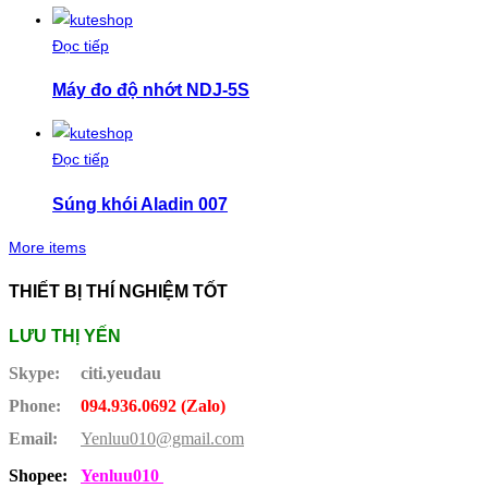
Đọc tiếp
Máy đo độ nhớt NDJ-5S
Đọc tiếp
Súng khói Aladin 007
More items
THIẾT BỊ THÍ NGHIỆM TỐT
LƯU THỊ YẾN
Skype:
citi.yeudau
Phone:
094.936.0692 (Zalo)
Email:
Yenluu010@gmail.com
Shopee:
Yenluu010