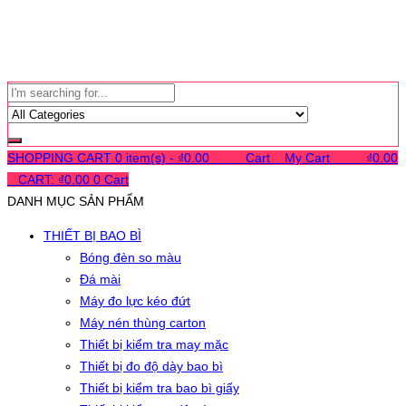
SHOPPING CART
0 item(s) -
₫
0.00
0
0
0
Cart
0
My Cart
0
0
0
₫
0.00
0
CART:
₫
0.00
0
Cart
DANH MỤC SẢN PHẨM
THIẾT BỊ BAO BÌ
Bóng đèn so màu
Đá mài
Máy đo lực kéo đứt
Máy nén thùng carton
Thiết bị kiểm tra may mặc
Thiết bị đo độ dày bao bì
Thiết bị kiểm tra bao bì giấy