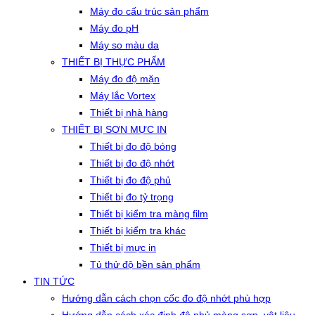
Máy đo cấu trúc sản phẩm
Máy đo pH
Máy so màu da
THIẾT BỊ THỰC PHẨM
Máy đo độ mặn
Máy lắc Vortex
Thiết bị nhà hàng
THIẾT BỊ SƠN MỰC IN
Thiết bị đo độ bóng
Thiết bị đo độ nhớt
Thiết bị đo độ phủ
Thiết bị đo tỷ trọng
Thiết bị kiểm tra màng film
Thiết bị kiểm tra khác
Thiết bị mực in
Tủ thử độ bền sản phẩm
TIN TỨC
Hướng dẫn cách chọn cốc đo độ nhớt phù hợp