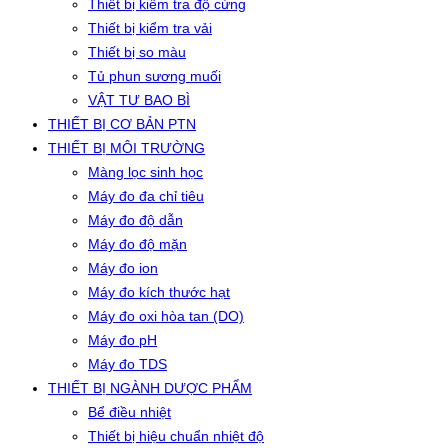
Thiết bị kiểm tra độ cứng
Thiết bị kiểm tra vải
Thiết bị so màu
Tủ phun sương muối
VẬT TƯ BAO BÌ
THIẾT BỊ CƠ BẢN PTN
THIẾT BỊ MÔI TRƯỜNG
Màng lọc sinh học
Máy đo đa chỉ tiêu
Máy đo độ dẫn
Máy đo độ mặn
Máy đo ion
Máy đo kích thước hạt
Máy đo oxi hòa tan (DO)
Máy đo pH
Máy đo TDS
THIẾT BỊ NGÀNH DƯỢC PHẨM
Bể điều nhiệt
Thiết bị hiệu chuẩn nhiệt độ