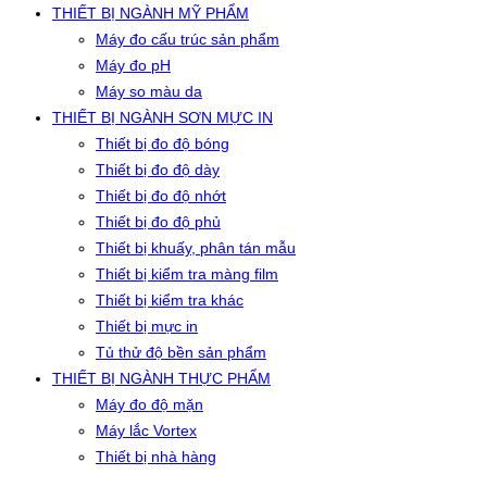
THIẾT BỊ NGÀNH MỸ PHẨM
Máy đo cấu trúc sản phẩm
Máy đo pH
Máy so màu da
THIẾT BỊ NGÀNH SƠN MỰC IN
Thiết bị đo độ bóng
Thiết bị đo độ dày
Thiết bị đo độ nhớt
Thiết bị đo độ phủ
Thiết bị khuấy, phân tán mẫu
Thiết bị kiểm tra màng film
Thiết bị kiểm tra khác
Thiết bị mực in
Tủ thử độ bền sản phẩm
THIẾT BỊ NGÀNH THỰC PHẨM
Máy đo độ mặn
Máy lắc Vortex
Thiết bị nhà hàng