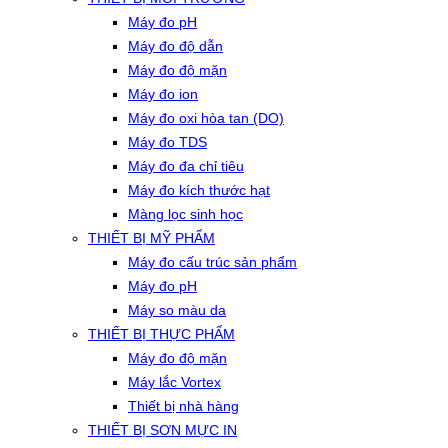
Máy đo pH
Máy đo độ dẫn
Máy đo độ mặn
Máy đo ion
Máy đo oxi hòa tan (DO)
Máy đo TDS
Máy đo đa chỉ tiêu
Máy đo kích thước hạt
Màng lọc sinh học
THIẾT BỊ MỸ PHẨM
Máy đo cấu trúc sản phẩm
Máy đo pH
Máy so màu da
THIẾT BỊ THỰC PHẨM
Máy đo độ mặn
Máy lắc Vortex
Thiết bị nhà hàng
THIẾT BỊ SƠN MỰC IN