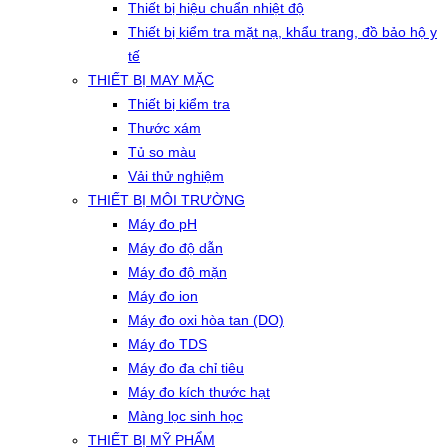
Thiết bị hiệu chuẩn nhiệt độ
Thiết bị kiểm tra mặt nạ, khẩu trang, đồ bảo hộ y
tế
THIẾT BỊ MAY MẶC
Thiết bị kiểm tra
Thước xám
Tủ so màu
Vải thử nghiệm
THIẾT BỊ MÔI TRƯỜNG
Máy đo pH
Máy đo độ dẫn
Máy đo độ mặn
Máy đo ion
Máy đo oxi hòa tan (DO)
Máy đo TDS
Máy đo đa chỉ tiêu
Máy đo kích thước hạt
Màng lọc sinh học
THIẾT BỊ MỸ PHẨM