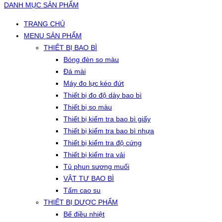
DANH MỤC SẢN PHẨM
TRANG CHỦ
MENU SẢN PHẨM
THIẾT BỊ BAO BÌ
Bóng đèn so màu
Đá mài
Máy đo lực kéo đứt
Thiết bị đo độ dày bao bì
Thiết bị so màu
Thiết bị kiểm tra bao bì giấy
Thiết bị kiểm tra bao bì nhựa
Thiết bị kiểm tra độ cứng
Thiết bị kiểm tra vải
Tủ phun sương muối
VẬT TƯ BAO BÌ
Tấm cao su
THIẾT BỊ DƯỢC PHẨM
Bể điều nhiệt