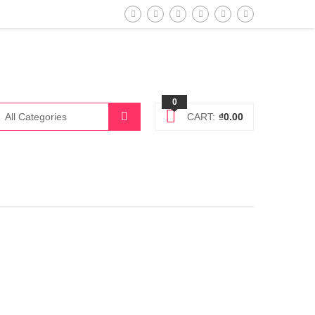
0
CART:
₫
0.00