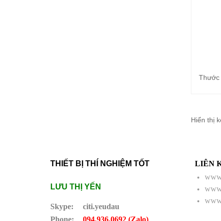
Thước 
Hiển thị 
THIẾT BỊ THÍ NGHIỆM TỐT
LIÊN 
www.
LƯU THỊ YẾN
www.
www.
Skype:
citi.yeudau
Phone:
094.936.0692 (Zalo)