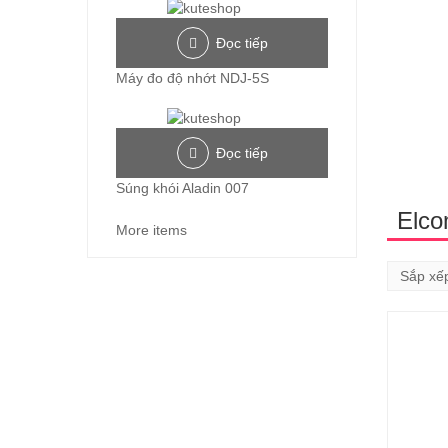
Đọc tiếp
Máy đo độ nhớt NDJ-5S
Đọc tiếp
Súng khói Aladin 007
Elco
More items