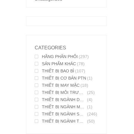
CATEGORIES
HÃNG PHÂN PHỐI
(297)
SẢN PHẨM KHÁC
(78)
THIẾT BỊ BAO BÌ
(107)
THIẾT BỊ CƠ BẢN PTN
(1)
THIẾT BỊ MAY MẶC
(18)
THIẾT BỊ MÔI TRƯỜNG
(25)
THIẾT BỊ NGÀNH DƯỢC PHẨM
(4)
THIẾT BỊ NGÀNH MỸ PHẨM
(1)
THIẾT BỊ NGÀNH SƠN MỰC IN
(246)
THIẾT BỊ NGÀNH THỰC PHẨM
(50)