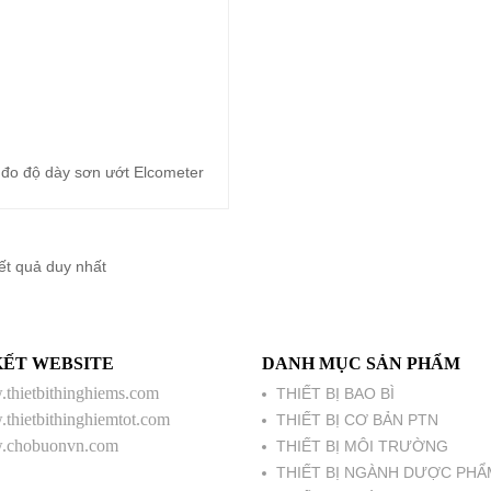
đo độ dày sơn ướt Elcometer
Đọc tiếp
kết quả duy nhất
KẾT WEBSITE
DANH MỤC SẢN PHẨM
thietbithinghiems.com
THIẾT BỊ BAO BÌ
thietbithinghiemtot.com
THIẾT BỊ CƠ BẢN PTN
chobuonvn.com
THIẾT BỊ MÔI TRƯỜNG
THIẾT BỊ NGÀNH DƯỢC PHẨ