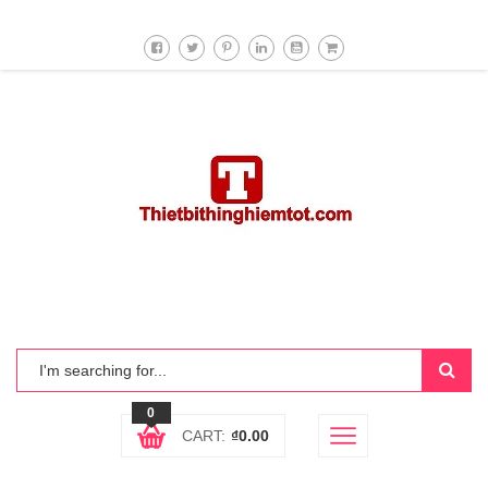
0
CART:
₫
0.00