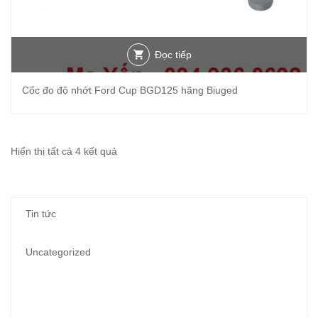
Đọc tiếp
Cốc đo độ nhớt Ford Cup BGD125 hãng Biuged
Đã
Hiển thị tất cả 4 kết quả
sắp
xếp
Tin tức
theo
mới
Uncategorized
nhất