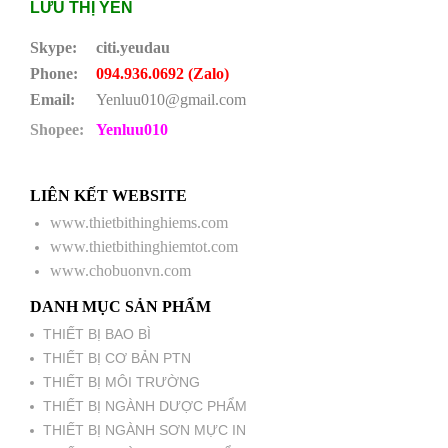
LƯU THỊ YẾN
Skype:
citi.yeudau
Phone:
094.936.0692 (Zalo)
Email:
Yenluu010@gmail.com
Shopee:
Yenluu010
LIÊN KẾT WEBSITE
www.thietbithinghiems.com
www.thietbithinghiemtot.com
www.chobuonvn.com
DANH MỤC SẢN PHẨM
THIẾT BỊ BAO BÌ
THIẾT BỊ CƠ BẢN PTN
THIẾT BỊ MÔI TRƯỜNG
THIẾT BỊ NGÀNH DƯỢC PHẨM
THIẾT BỊ NGÀNH SƠN MỰC IN