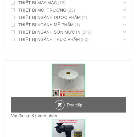
THIẾT BỊ MAY MẶC
(18)
THIẾT BỊ MÔI TRƯỜNG
(25)
THIẾT BỊ NGÀNH DƯỢC PHẨM
(4)
THIẾT BỊ NGÀNH MỸ PHẨM
(1)
THIẾT BỊ NGÀNH SƠN MỰC IN
(246)
THIẾT BỊ NGÀNH THỰC PHẨM
(50)
Đọc tiếp
Vải đa sợi 8 thành phần