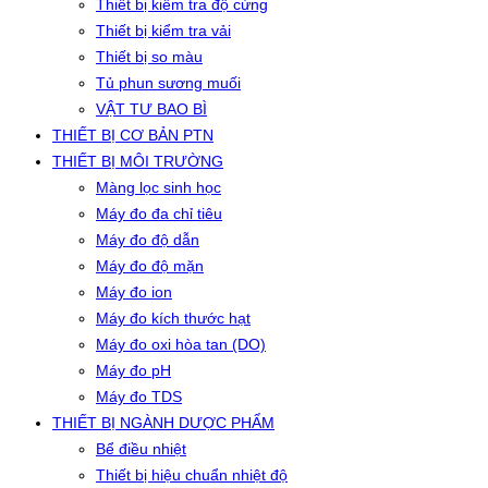
Thiết bị kiểm tra độ cứng
Thiết bị kiểm tra vải
Thiết bị so màu
Tủ phun sương muối
VẬT TƯ BAO BÌ
THIẾT BỊ CƠ BẢN PTN
THIẾT BỊ MÔI TRƯỜNG
Màng lọc sinh học
Máy đo đa chỉ tiêu
Máy đo độ dẫn
Máy đo độ mặn
Máy đo ion
Máy đo kích thước hạt
Máy đo oxi hòa tan (DO)
Máy đo pH
Máy đo TDS
THIẾT BỊ NGÀNH DƯỢC PHẨM
Bể điều nhiệt
Thiết bị hiệu chuẩn nhiệt độ