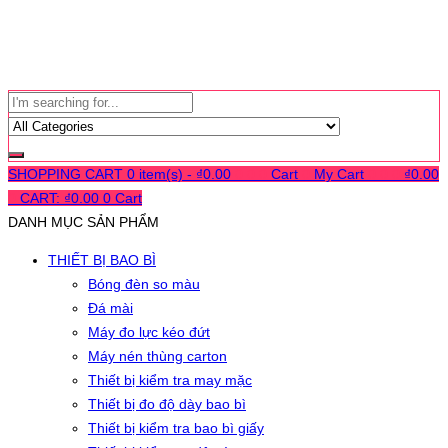
SHOPPING CART
0 item(s) -
₫
0.00
0
0
0
Cart
0
My Cart
0
0
0
₫
0.00
0
CART:
₫
0.00
0
Cart
DANH MỤC SẢN PHẨM
THIẾT BỊ BAO BÌ
Bóng đèn so màu
Đá mài
Máy đo lực kéo đứt
Máy nén thùng carton
Thiết bị kiểm tra may mặc
Thiết bị đo độ dày bao bì
Thiết bị kiểm tra bao bì giấy