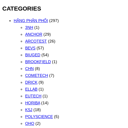
mới
CATEGORIES
nhất
HÃNG PHÂN PHỐI
(297)
3NH
(1)
ANCHOR
(29)
ARCOTEST
(26)
BEVS
(57)
BIUGED
(54)
BROOKFIELD
(1)
CHN
(8)
COMETECH
(7)
DRICK
(9)
ELLAB
(1)
EUTECH
(1)
HORIBA
(14)
KSJ
(18)
POLYSCIENCE
(5)
QHQ
(2)