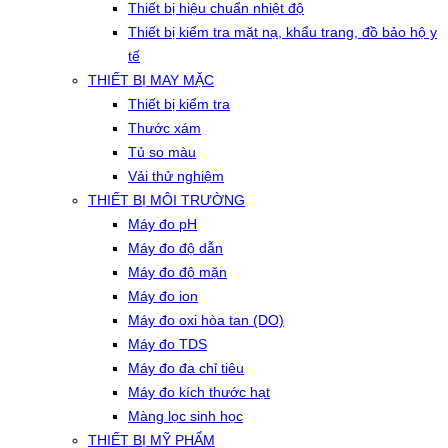
Thiết bị hiệu chuẩn nhiệt độ
Thiết bị kiểm tra mặt nạ, khẩu trang, đồ bảo hộ y
tế
THIẾT BỊ MAY MẶC
Thiết bị kiểm tra
Thước xám
Tủ so màu
Vải thử nghiệm
THIẾT BỊ MÔI TRƯỜNG
Máy đo pH
Máy đo độ dẫn
Máy đo độ mặn
Máy đo ion
Máy đo oxi hòa tan (DO)
Máy đo TDS
Máy đo đa chỉ tiêu
Máy đo kích thước hạt
Màng lọc sinh học
THIẾT BỊ MỸ PHẨM