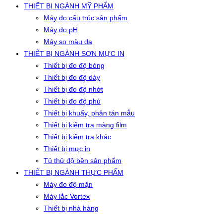
THIẾT BỊ NGÀNH MỸ PHẨM
Máy đo cấu trúc sản phẩm
Máy đo pH
Máy so màu da
THIẾT BỊ NGÀNH SƠN MỰC IN
Thiết bị đo độ bóng
Thiết bị đo độ dày
Thiết bị đo độ nhớt
Thiết bị đo độ phủ
Thiết bị khuấy, phân tán mẫu
Thiết bị kiểm tra màng film
Thiết bị kiểm tra khác
Thiết bị mực in
Tủ thử độ bền sản phẩm
THIẾT BỊ NGÀNH THỰC PHẨM
Máy đo độ mặn
Máy lắc Vortex
Thiết bị nhà hàng