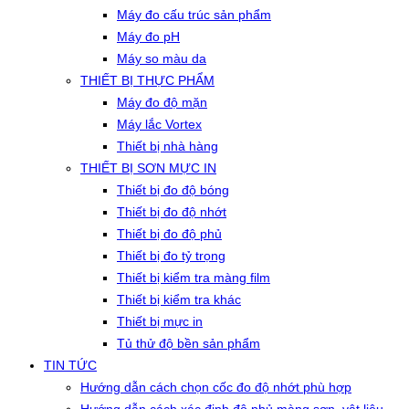
Máy đo cấu trúc sản phẩm
Máy đo pH
Máy so màu da
THIẾT BỊ THỰC PHẨM
Máy đo độ mặn
Máy lắc Vortex
Thiết bị nhà hàng
THIẾT BỊ SƠN MỰC IN
Thiết bị đo độ bóng
Thiết bị đo độ nhớt
Thiết bị đo độ phủ
Thiết bị đo tỷ trọng
Thiết bị kiểm tra màng film
Thiết bị kiểm tra khác
Thiết bị mực in
Tủ thử độ bền sản phẩm
TIN TỨC
Hướng dẫn cách chọn cốc đo độ nhớt phù hợp