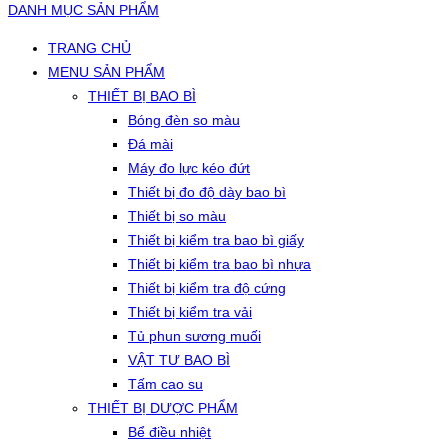
DANH MỤC SẢN PHẨM
TRANG CHỦ
MENU SẢN PHẨM
THIẾT BỊ BAO BÌ
Bóng đèn so màu
Đá mài
Máy đo lực kéo đứt
Thiết bị đo độ dày bao bì
Thiết bị so màu
Thiết bị kiểm tra bao bì giấy
Thiết bị kiểm tra bao bì nhựa
Thiết bị kiểm tra độ cứng
Thiết bị kiểm tra vải
Tủ phun sương muối
VẬT TƯ BAO BÌ
Tấm cao su
THIẾT BỊ DƯỢC PHẨM
Bể điều nhiệt