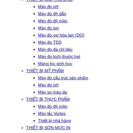
Máy đo pH
Máy đo độ dẫn
Máy đo độ mặn
Máy đo ion
Máy đo oxi hòa tan (DO)
Máy đo TDS
Máy đo đa chỉ tiêu
Máy đo kích thước hạt
Màng lọc sinh học
THIẾT BỊ MỸ PHẨM
Máy đo cấu trúc sản phẩm
Máy đo pH
Máy so màu da
THIẾT BỊ THỰC PHẨM
Máy đo độ mặn
Máy lắc Vortex
Thiết bị nhà hàng
THIẾT BỊ SƠN MỰC IN