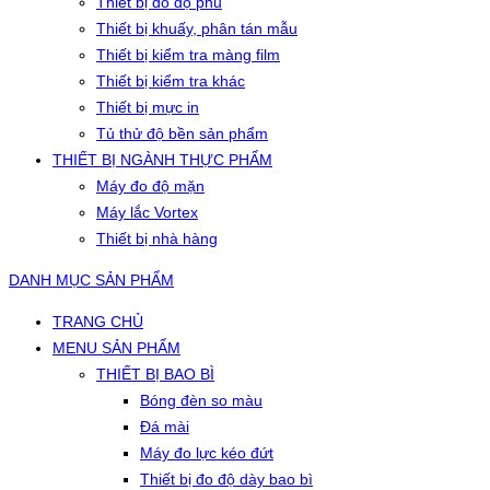
Thiết bị đo độ phủ
Thiết bị khuấy, phân tán mẫu
Thiết bị kiểm tra màng film
Thiết bị kiểm tra khác
Thiết bị mực in
Tủ thử độ bền sản phẩm
THIẾT BỊ NGÀNH THỰC PHẨM
Máy đo độ mặn
Máy lắc Vortex
Thiết bị nhà hàng
DANH MỤC SẢN PHẨM
TRANG CHỦ
MENU SẢN PHẨM
THIẾT BỊ BAO BÌ
Bóng đèn so màu
Đá mài
Máy đo lực kéo đứt
Thiết bị đo độ dày bao bì