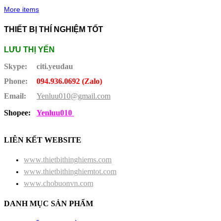
More items
THIẾT BỊ THÍ NGHIỆM TỐT
LƯU THỊ YẾN
Skype:
citi.yeudau
Phone:
094.936.0692 (Zalo)
Email:
Yenluu010@gmail.com
Shopee:
Yenluu010
LIÊN KẾT WEBSITE
www.thietbithinghiems.com
www.thietbithinghiemtot.com
www.chobuonvn.com
DANH MỤC SẢN PHẨM