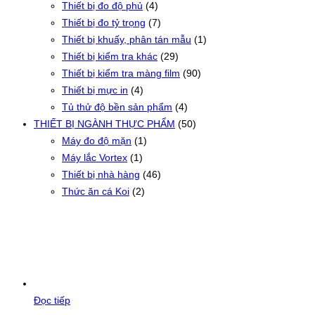
Thiết bị đo độ phủ
(4)
Thiết bị đo tỷ trọng
(7)
Thiết bị khuấy, phân tán mẫu
(1)
Thiết bị kiểm tra khác
(29)
Thiết bị kiểm tra màng film
(90)
Thiết bị mực in
(4)
Tủ thử độ bền sản phẩm
(4)
THIẾT BỊ NGÀNH THỰC PHẨM
(50)
Máy đo độ mặn
(1)
Máy lắc Vortex
(1)
Thiết bị nhà hàng
(46)
Thức ăn cá Koi
(2)
Đọc tiếp