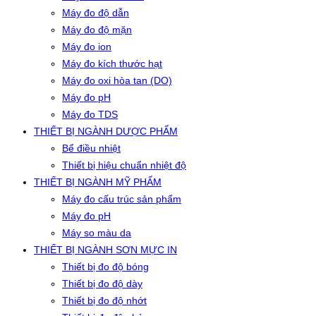
Máy đo độ dẫn
Máy đo độ mặn
Máy đo ion
Máy đo kích thước hạt
Máy đo oxi hòa tan (DO)
Máy đo pH
Máy đo TDS
THIẾT BỊ NGÀNH DƯỢC PHẨM
Bể điều nhiệt
Thiết bị hiệu chuẩn nhiệt độ
THIẾT BỊ NGÀNH MỸ PHẨM
Máy đo cấu trúc sản phẩm
Máy đo pH
Máy so màu da
THIẾT BỊ NGÀNH SƠN MỰC IN
Thiết bị đo độ bóng
Thiết bị đo độ dày
Thiết bị đo độ nhớt