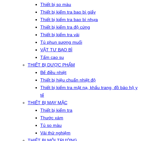
Thiết bị so màu
Thiết bị kiểm tra bao bì giấy
Thiết bị kiểm tra bao bì nhựa
Thiết bị kiểm tra độ cứng
Thiết bị kiểm tra vải
Tủ phun sương muối
VẬT TƯ BAO BÌ
Tấm cao su
THIẾT BỊ DƯỢC PHẨM
Bể điều nhiệt
Thiết bị hiệu chuẩn nhiệt độ
Thiết bị kiểm tra mặt nạ, khẩu trang, đồ bảo hộ y
tế
THIẾT BỊ MAY MẶC
Thiết bị kiểm tra
Thước xám
Tủ so màu
Vải thử nghiệm
THIẾT BỊ MÔI TRƯỜNG