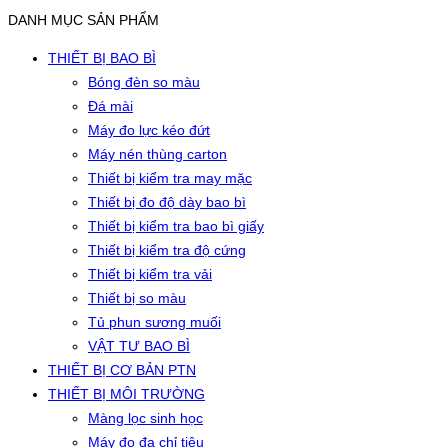
DANH MỤC SẢN PHẨM
THIẾT BỊ BAO BÌ
Bóng đèn so màu
Đá mài
Máy đo lực kéo đứt
Máy nén thùng carton
Thiết bị kiểm tra may mặc
Thiết bị đo độ dày bao bì
Thiết bị kiểm tra bao bì giấy
Thiết bị kiểm tra độ cứng
Thiết bị kiểm tra vải
Thiết bị so màu
Tủ phun sương muối
VẬT TƯ BAO BÌ
THIẾT BỊ CƠ BẢN PTN
THIẾT BỊ MÔI TRƯỜNG
Màng lọc sinh học
Máy đo đa chỉ tiêu