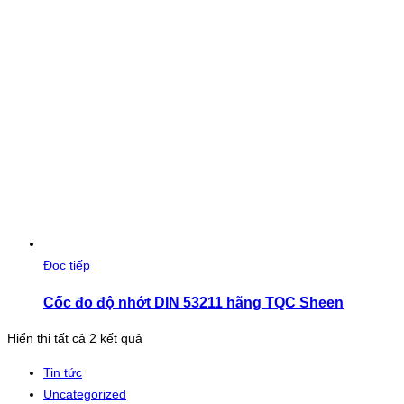
Đọc tiếp
Cốc đo độ nhớt DIN 53211 hãng TQC Sheen
Đã
Hiển thị tất cả 2 kết quả
sắp
Tin tức
xếp
Uncategorized
theo