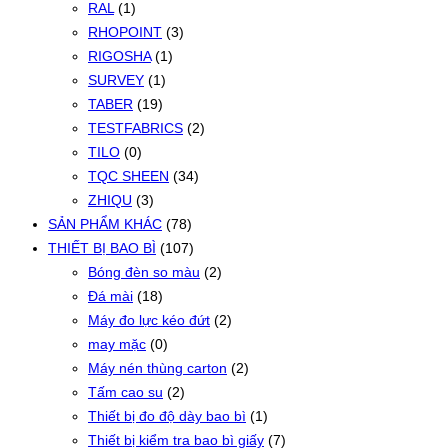
RAL
(1)
RHOPOINT
(3)
RIGOSHA
(1)
SURVEY
(1)
TABER
(19)
TESTFABRICS
(2)
TILO
(0)
TQC SHEEN
(34)
ZHIQU
(3)
SẢN PHẨM KHÁC
(78)
THIẾT BỊ BAO BÌ
(107)
Bóng đèn so màu
(2)
Đá mài
(18)
Máy đo lực kéo đứt
(2)
may mặc
(0)
Máy nén thùng carton
(2)
Tấm cao su
(2)
Thiết bị đo độ dày bao bì
(1)
Thiết bị kiểm tra bao bì giấy
(7)