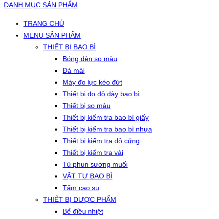
DANH MỤC SẢN PHẨM
TRANG CHỦ
MENU SẢN PHẨM
THIẾT BỊ BAO BÌ
Bóng đèn so màu
Đá mài
Máy đo lực kéo đứt
Thiết bị đo độ dày bao bì
Thiết bị so màu
Thiết bị kiểm tra bao bì giấy
Thiết bị kiểm tra bao bì nhựa
Thiết bị kiểm tra độ cứng
Thiết bị kiểm tra vải
Tủ phun sương muối
VẬT TƯ BAO BÌ
Tấm cao su
THIẾT BỊ DƯỢC PHẨM
Bể điều nhiệt