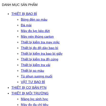
DANH MỤC SẢN PHẨM
THIẾT BỊ BAO BÌ
Bóng đèn so màu
Đá mài
Máy đo lực kéo đứt
Máy nén thùng carton
Thiết bị kiểm tra may mặc
Thiết bị đo độ dày bao bì
Thiết bị kiểm tra bao bì giấy
Thiết bị kiểm tra độ cứng
Thiết bị kiểm tra vải
Thiết bị so màu
Tủ phun sương muối
VẬT TƯ BAO BÌ
THIẾT BỊ CƠ BẢN PTN
THIẾT BỊ MÔI TRƯỜNG
Màng lọc sinh học
Máy đo đa chỉ tiêu