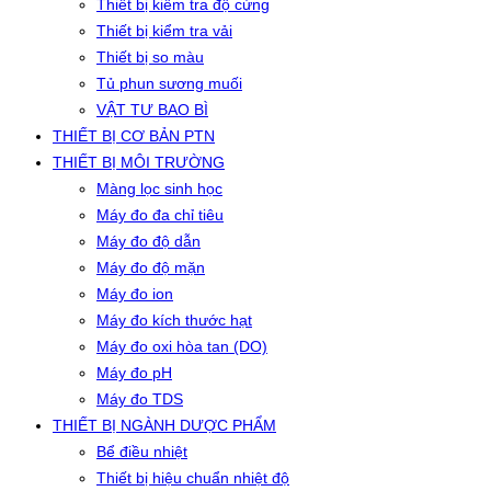
Thiết bị kiểm tra độ cứng
Thiết bị kiểm tra vải
Thiết bị so màu
Tủ phun sương muối
VẬT TƯ BAO BÌ
THIẾT BỊ CƠ BẢN PTN
THIẾT BỊ MÔI TRƯỜNG
Màng lọc sinh học
Máy đo đa chỉ tiêu
Máy đo độ dẫn
Máy đo độ mặn
Máy đo ion
Máy đo kích thước hạt
Máy đo oxi hòa tan (DO)
Máy đo pH
Máy đo TDS
THIẾT BỊ NGÀNH DƯỢC PHẨM
Bể điều nhiệt
Thiết bị hiệu chuẩn nhiệt độ