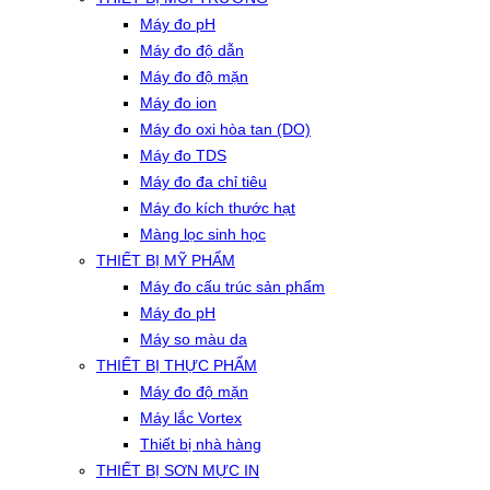
Máy đo pH
Máy đo độ dẫn
Máy đo độ mặn
Máy đo ion
Máy đo oxi hòa tan (DO)
Máy đo TDS
Máy đo đa chỉ tiêu
Máy đo kích thước hạt
Màng lọc sinh học
THIẾT BỊ MỸ PHẨM
Máy đo cấu trúc sản phẩm
Máy đo pH
Máy so màu da
THIẾT BỊ THỰC PHẨM
Máy đo độ mặn
Máy lắc Vortex
Thiết bị nhà hàng
THIẾT BỊ SƠN MỰC IN