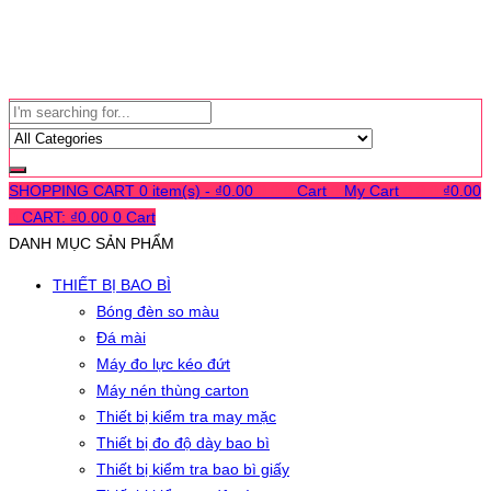
SHOPPING CART
0 item(s) -
₫
0.00
0
0
0
Cart
0
My Cart
0
0
0
₫
0.00
0
CART:
₫
0.00
0
Cart
DANH MỤC SẢN PHẨM
THIẾT BỊ BAO BÌ
Bóng đèn so màu
Đá mài
Máy đo lực kéo đứt
Máy nén thùng carton
Thiết bị kiểm tra may mặc
Thiết bị đo độ dày bao bì
Thiết bị kiểm tra bao bì giấy