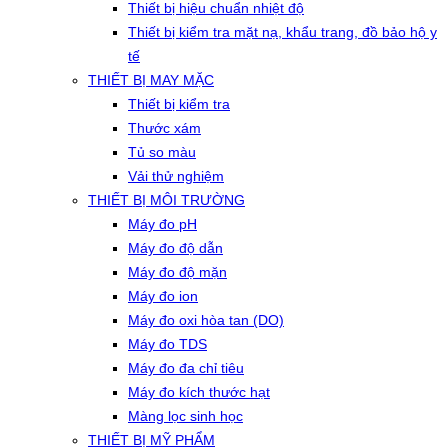
Thiết bị hiệu chuẩn nhiệt độ
Thiết bị kiểm tra mặt nạ, khẩu trang, đồ bảo hộ y
tế
THIẾT BỊ MAY MẶC
Thiết bị kiểm tra
Thước xám
Tủ so màu
Vải thử nghiệm
THIẾT BỊ MÔI TRƯỜNG
Máy đo pH
Máy đo độ dẫn
Máy đo độ mặn
Máy đo ion
Máy đo oxi hòa tan (DO)
Máy đo TDS
Máy đo đa chỉ tiêu
Máy đo kích thước hạt
Màng lọc sinh học
THIẾT BỊ MỸ PHẨM