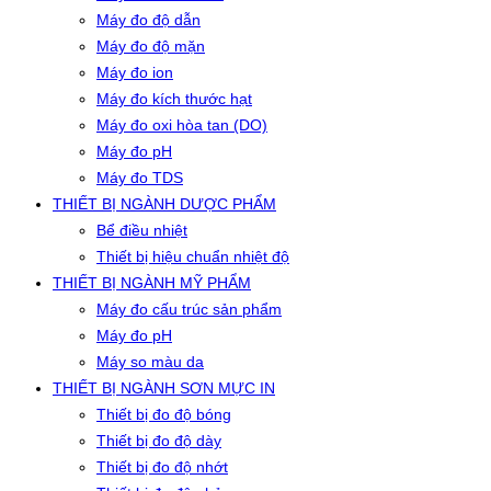
Máy đo độ dẫn
Máy đo độ mặn
Máy đo ion
Máy đo kích thước hạt
Máy đo oxi hòa tan (DO)
Máy đo pH
Máy đo TDS
THIẾT BỊ NGÀNH DƯỢC PHẨM
Bể điều nhiệt
Thiết bị hiệu chuẩn nhiệt độ
THIẾT BỊ NGÀNH MỸ PHẨM
Máy đo cấu trúc sản phẩm
Máy đo pH
Máy so màu da
THIẾT BỊ NGÀNH SƠN MỰC IN
Thiết bị đo độ bóng
Thiết bị đo độ dày
Thiết bị đo độ nhớt