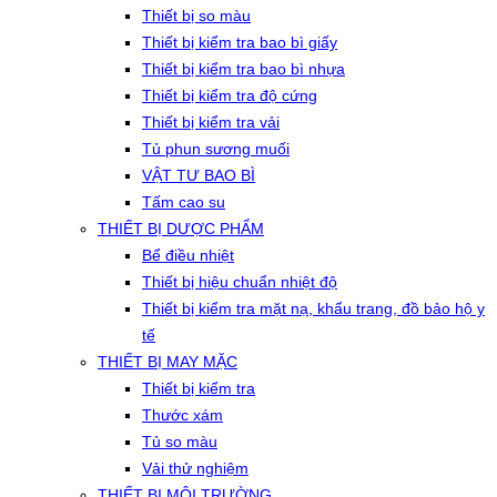
Thiết bị so màu
Thiết bị kiểm tra bao bì giấy
Thiết bị kiểm tra bao bì nhựa
Thiết bị kiểm tra độ cứng
Thiết bị kiểm tra vải
Tủ phun sương muối
VẬT TƯ BAO BÌ
Tấm cao su
THIẾT BỊ DƯỢC PHẨM
Bể điều nhiệt
Thiết bị hiệu chuẩn nhiệt độ
Thiết bị kiểm tra mặt nạ, khẩu trang, đồ bảo hộ y
tế
THIẾT BỊ MAY MẶC
Thiết bị kiểm tra
Thước xám
Tủ so màu
Vải thử nghiệm
THIẾT BỊ MÔI TRƯỜNG