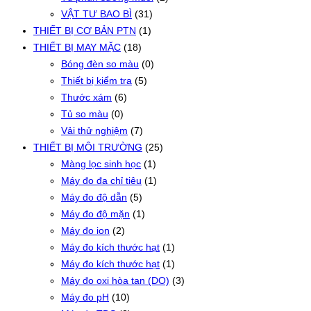
VẬT TƯ BAO BÌ
(31)
THIẾT BỊ CƠ BẢN PTN
(1)
THIẾT BỊ MAY MẶC
(18)
Bóng đèn so màu
(0)
Thiết bị kiểm tra
(5)
Thước xám
(6)
Tủ so màu
(0)
Vải thử nghiệm
(7)
THIẾT BỊ MÔI TRƯỜNG
(25)
Màng lọc sinh học
(1)
Máy đo đa chỉ tiêu
(1)
Máy đo độ dẫn
(5)
Máy đo độ mặn
(1)
Máy đo ion
(2)
Máy đo kích thước hạt
(1)
Máy đo kích thước hạt
(1)
Máy đo oxi hòa tan (DO)
(3)
Máy đo pH
(10)