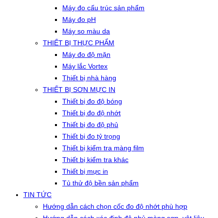
Máy đo cấu trúc sản phẩm
Máy đo pH
Máy so màu da
THIẾT BỊ THỰC PHẨM
Máy đo độ mặn
Máy lắc Vortex
Thiết bị nhà hàng
THIẾT BỊ SƠN MỰC IN
Thiết bị đo độ bóng
Thiết bị đo độ nhớt
Thiết bị đo độ phủ
Thiết bị đo tỷ trọng
Thiết bị kiểm tra màng film
Thiết bị kiểm tra khác
Thiết bị mực in
Tủ thử độ bền sản phẩm
TIN TỨC
Hướng dẫn cách chọn cốc đo độ nhớt phù hợp