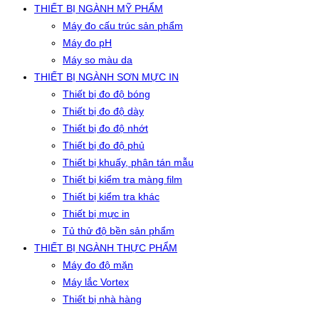
THIẾT BỊ NGÀNH MỸ PHẨM
Máy đo cấu trúc sản phẩm
Máy đo pH
Máy so màu da
THIẾT BỊ NGÀNH SƠN MỰC IN
Thiết bị đo độ bóng
Thiết bị đo độ dày
Thiết bị đo độ nhớt
Thiết bị đo độ phủ
Thiết bị khuấy, phân tán mẫu
Thiết bị kiểm tra màng film
Thiết bị kiểm tra khác
Thiết bị mực in
Tủ thử độ bền sản phẩm
THIẾT BỊ NGÀNH THỰC PHẨM
Máy đo độ mặn
Máy lắc Vortex
Thiết bị nhà hàng