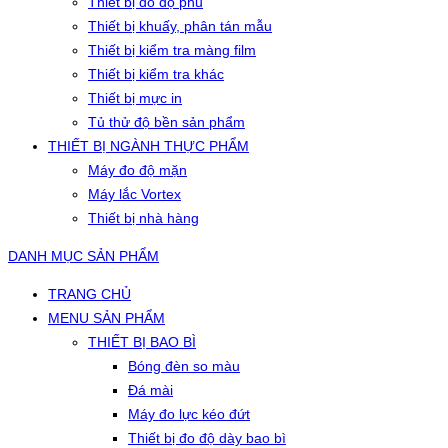
Thiết bị đo độ phủ
Thiết bị khuấy, phân tán mẫu
Thiết bị kiểm tra màng film
Thiết bị kiểm tra khác
Thiết bị mực in
Tủ thử độ bền sản phẩm
THIẾT BỊ NGÀNH THỰC PHẨM
Máy đo độ mặn
Máy lắc Vortex
Thiết bị nhà hàng
DANH MỤC SẢN PHẨM
TRANG CHỦ
MENU SẢN PHẨM
THIẾT BỊ BAO BÌ
Bóng đèn so màu
Đá mài
Máy đo lực kéo đứt
Thiết bị đo độ dày bao bì