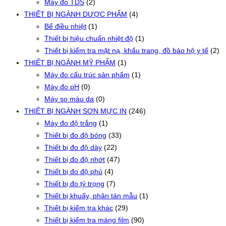
Máy đo TDS
(2)
THIẾT BỊ NGÀNH DƯỢC PHẨM
(4)
Bể điều nhiệt
(1)
Thiết bị hiệu chuẩn nhiệt độ
(1)
Thiết bị kiểm tra mặt nạ, khẩu trang, đồ bảo hộ y tế
(2)
THIẾT BỊ NGÀNH MỸ PHẨM
(1)
Máy đo cấu trúc sản phẩm
(1)
Máy đo pH
(0)
Máy so màu da
(0)
THIẾT BỊ NGÀNH SƠN MỰC IN
(246)
Máy đo độ trắng
(1)
Thiết bị đo độ bóng
(33)
Thiết bị đo độ dày
(22)
Thiết bị đo độ nhớt
(47)
Thiết bị đo độ phủ
(4)
Thiết bị đo tỷ trọng
(7)
Thiết bị khuấy, phân tán mẫu
(1)
Thiết bị kiểm tra khác
(29)
Thiết bị kiểm tra màng film
(90)