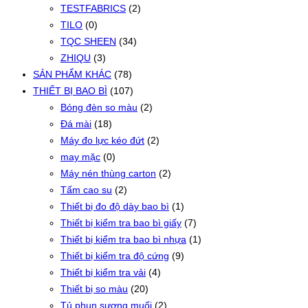
TESTFABRICS
(2)
TILO
(0)
TQC SHEEN
(34)
ZHIQU
(3)
SẢN PHẨM KHÁC
(78)
THIẾT BỊ BAO BÌ
(107)
Bóng đèn so màu
(2)
Đá mài
(18)
Máy đo lực kéo đứt
(2)
may mặc
(0)
Máy nén thùng carton
(2)
Tấm cao su
(2)
Thiết bị đo độ dày bao bì
(1)
Thiết bị kiểm tra bao bì giấy
(7)
Thiết bị kiểm tra bao bì nhựa
(1)
Thiết bị kiểm tra độ cứng
(9)
Thiết bị kiểm tra vải
(4)
Thiết bị so màu
(20)
Tủ phun sương muối
(2)