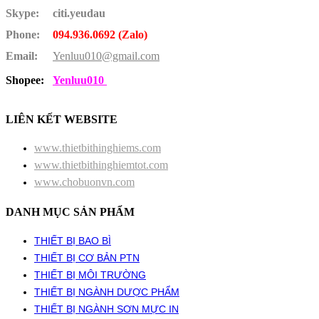
Skype:
citi.yeudau
Phone:
094.936.0692 (Zalo)
Email:
Yenluu010@gmail.com
Shopee:
Yenluu010
LIÊN KẾT WEBSITE
www.thietbithinghiems.com
www.thietbithinghiemtot.com
www.chobuonvn.com
DANH MỤC SẢN PHẨM
THIẾT BỊ BAO BÌ
THIẾT BỊ CƠ BẢN PTN
THIẾT BỊ MÔI TRƯỜNG
THIẾT BỊ NGÀNH DƯỢC PHẨM
THIẾT BỊ NGÀNH SƠN MỰC IN