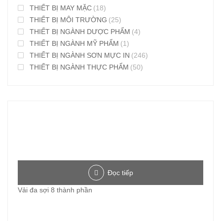
THIẾT BỊ MAY MẶC
(18)
THIẾT BỊ MÔI TRƯỜNG
(25)
THIẾT BỊ NGÀNH DƯỢC PHẨM
(4)
THIẾT BỊ NGÀNH MỸ PHẨM
(1)
THIẾT BỊ NGÀNH SƠN MỰC IN
(246)
THIẾT BỊ NGÀNH THỰC PHẨM
(50)
Đọc tiếp
Vải đa sợi 8 thành phần