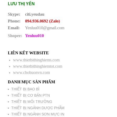
LƯU THỊ YẾN
Skype:
citi.yeudau
Phone:
094.936.0692 (Zalo)
Email:
Yenluu010@gmail.com
Shopee:
Yenluu010
LIÊN KẾT WEBSITE
www.thietbithinghiems.com
www.thietbithinghiemtot.com
www.chobuonvn.com
DANH MỤC SẢN PHẨM
THIẾT BỊ BAO BÌ
THIẾT BỊ CƠ BẢN PTN
THIẾT BỊ MÔI TRƯỜNG
THIẾT BỊ NGÀNH DƯỢC PHẨM
THIẾT BỊ NGÀNH SƠN MỰC IN