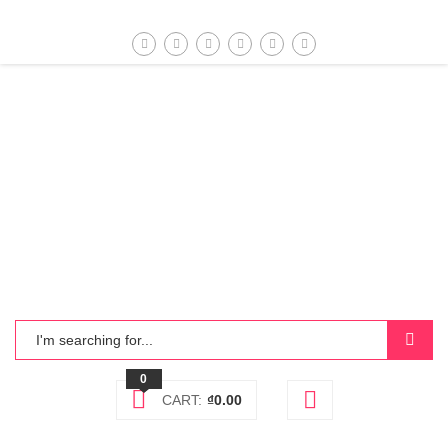
0
CART:
₫
0.00