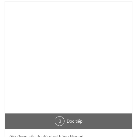
Đọc tiếp
Giá đựng cốc đo độ nhớt hãng Biuged