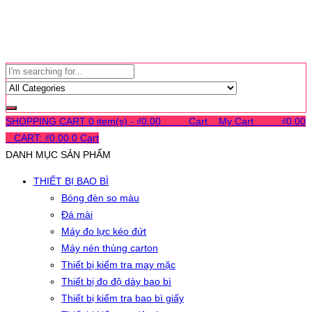
SHOPPING CART
0 item(s) -
₫
0.00
0
0
0
Cart
0
My Cart
0
0
0
₫
0.00
0
CART:
₫
0.00
0
Cart
DANH MỤC SẢN PHẨM
THIẾT BỊ BAO BÌ
Bóng đèn so màu
Đá mài
Máy đo lực kéo đứt
Máy nén thùng carton
Thiết bị kiểm tra may mặc
Thiết bị đo độ dày bao bì
Thiết bị kiểm tra bao bì giấy