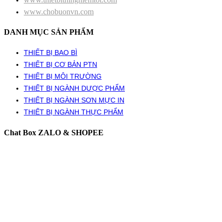
www.chobuonvn.com
DANH MỤC SẢN PHẨM
THIẾT BỊ BAO BÌ
THIẾT BỊ CƠ BẢN PTN
THIẾT BỊ MÔI TRƯỜNG
THIẾT BỊ NGÀNH DƯỢC PHẨM
THIẾT BỊ NGÀNH SƠN MỰC IN
THIẾT BỊ NGÀNH THỰC PHẨM
Chat Box ZALO & SHOPEE