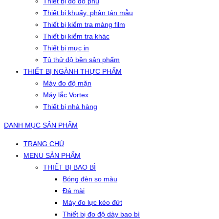
Thiết bị đo độ phủ
Thiết bị khuấy, phân tán mẫu
Thiết bị kiểm tra màng film
Thiết bị kiểm tra khác
Thiết bị mực in
Tủ thử độ bền sản phẩm
THIẾT BỊ NGÀNH THỰC PHẨM
Máy đo độ mặn
Máy lắc Vortex
Thiết bị nhà hàng
DANH MỤC SẢN PHẨM
TRANG CHỦ
MENU SẢN PHẨM
THIẾT BỊ BAO BÌ
Bóng đèn so màu
Đá mài
Máy đo lực kéo đứt
Thiết bị đo độ dày bao bì