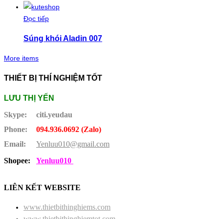
Đọc tiếp
Súng khói Aladin 007
More items
THIẾT BỊ THÍ NGHIỆM TỐT
LƯU THỊ YẾN
Skype:
citi.yeudau
Phone:
094.936.0692 (Zalo)
Email:
Yenluu010@gmail.com
Shopee:
Yenluu010
LIÊN KẾT WEBSITE
www.thietbithinghiems.com
www.thietbithinghiemtot.com