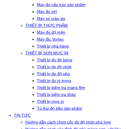
Máy đo cấu trúc sản phẩm
Máy đo pH
Máy so màu da
THIẾT BỊ THỰC PHẨM
Máy đo độ mặn
Máy lắc Vortex
Thiết bị nhà hàng
THIẾT BỊ SƠN MỰC IN
Thiết bị đo độ bóng
Thiết bị đo độ nhớt
Thiết bị đo độ phủ
Thiết bị đo tỷ trọng
Thiết bị kiểm tra màng film
Thiết bị kiểm tra khác
Thiết bị mực in
Tủ thử độ bền sản phẩm
TIN TỨC
Hướng dẫn cách chọn cốc đo độ nhớt phù hợp