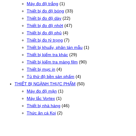
Máy đo độ trắng
(1)
Thiết bị đo độ bóng
(33)
Thiết bị đo độ dày
(22)
Thiết bị đo độ nhớt
(47)
Thiết bị đo độ phủ
(4)
Thiết bị đo tỷ trọng
(7)
Thiết bị khuấy, phân tán mẫu
(1)
Thiết bị kiểm tra khác
(29)
Thiết bị kiểm tra màng film
(90)
Thiết bị mực in
(4)
Tủ thử độ bền sản phẩm
(4)
THIẾT BỊ NGÀNH THỰC PHẨM
(50)
Máy đo độ mặn
(1)
Máy lắc Vortex
(1)
Thiết bị nhà hàng
(46)
Thức ăn cá Koi
(2)