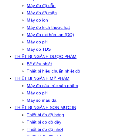
Máy đo độ dẫn
Máy đo độ mặn
Máy đo ion
Máy đo kích thước hạt
Máy đo oxi hòa tan (DO)
Máy đo pH
Máy đo TDS
THIẾT BỊ NGÀNH DƯỢC PHẨM
Bể điều nhiệt
Thiết bị hiệu chuẩn nhiệt độ
THIẾT BỊ NGÀNH MỸ PHẨM
Máy đo cấu trúc sản phẩm
Máy đo pH
Máy so màu da
THIẾT BỊ NGÀNH SƠN MỰC IN
Thiết bị đo độ bóng
Thiết bị đo độ dày
Thiết bị đo độ nhớt