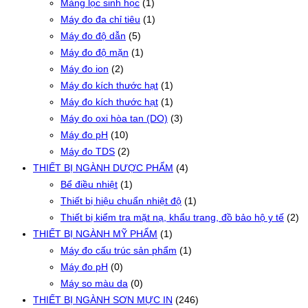
Màng lọc sinh học
(1)
Máy đo đa chỉ tiêu
(1)
Máy đo độ dẫn
(5)
Máy đo độ mặn
(1)
Máy đo ion
(2)
Máy đo kích thước hạt
(1)
Máy đo kích thước hạt
(1)
Máy đo oxi hòa tan (DO)
(3)
Máy đo pH
(10)
Máy đo TDS
(2)
THIẾT BỊ NGÀNH DƯỢC PHẨM
(4)
Bể điều nhiệt
(1)
Thiết bị hiệu chuẩn nhiệt độ
(1)
Thiết bị kiểm tra mặt nạ, khẩu trang, đồ bảo hộ y tế
(2)
THIẾT BỊ NGÀNH MỸ PHẨM
(1)
Máy đo cấu trúc sản phẩm
(1)
Máy đo pH
(0)
Máy so màu da
(0)
THIẾT BỊ NGÀNH SƠN MỰC IN
(246)