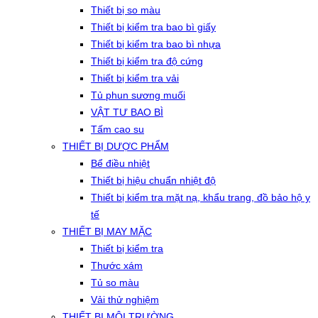
Thiết bị so màu
Thiết bị kiểm tra bao bì giấy
Thiết bị kiểm tra bao bì nhựa
Thiết bị kiểm tra độ cứng
Thiết bị kiểm tra vải
Tủ phun sương muối
VẬT TƯ BAO BÌ
Tấm cao su
THIẾT BỊ DƯỢC PHẨM
Bể điều nhiệt
Thiết bị hiệu chuẩn nhiệt độ
Thiết bị kiểm tra mặt nạ, khẩu trang, đồ bảo hộ y
tế
THIẾT BỊ MAY MẶC
Thiết bị kiểm tra
Thước xám
Tủ so màu
Vải thử nghiệm
THIẾT BỊ MÔI TRƯỜNG