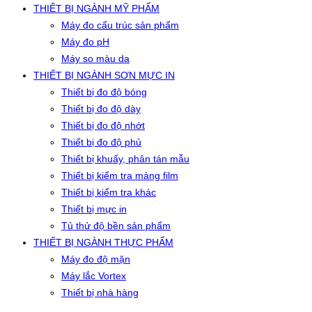
THIẾT BỊ NGÀNH MỸ PHẨM
Máy đo cấu trúc sản phẩm
Máy đo pH
Máy so màu da
THIẾT BỊ NGÀNH SƠN MỰC IN
Thiết bị đo độ bóng
Thiết bị đo độ dày
Thiết bị đo độ nhớt
Thiết bị đo độ phủ
Thiết bị khuấy, phân tán mẫu
Thiết bị kiểm tra màng film
Thiết bị kiểm tra khác
Thiết bị mực in
Tủ thử độ bền sản phẩm
THIẾT BỊ NGÀNH THỰC PHẨM
Máy đo độ mặn
Máy lắc Vortex
Thiết bị nhà hàng