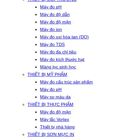
Máy đo pH
Máy đo độ dẫn
Máy đo độ mặn
Máy đo ion
Máy đo oxi hòa tan (DO)
Máy đo TDS
Máy đo đa chỉ tiêu
Máy đo kích thước hạt
Màng lọc sinh học
THIẾT BỊ MỸ PHẨM
Máy đo cấu trúc sản phẩm
Máy đo pH
Máy so màu da
THIẾT BỊ THỰC PHẨM
Máy đo độ mặn
Máy lắc Vortex
Thiết bị nhà hàng
THIẾT BỊ SƠN MỰC IN