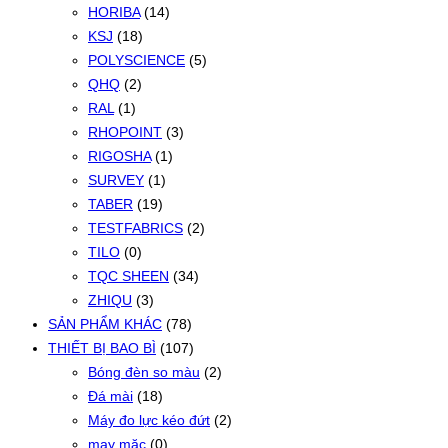
HORIBA
(14)
KSJ
(18)
POLYSCIENCE
(5)
QHQ
(2)
RAL
(1)
RHOPOINT
(3)
RIGOSHA
(1)
SURVEY
(1)
TABER
(19)
TESTFABRICS
(2)
TILO
(0)
TQC SHEEN
(34)
ZHIQU
(3)
SẢN PHẨM KHÁC
(78)
THIẾT BỊ BAO BÌ
(107)
Bóng đèn so màu
(2)
Đá mài
(18)
Máy đo lực kéo đứt
(2)
may mặc
(0)