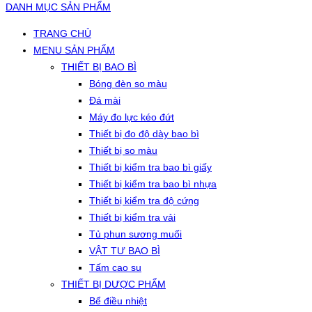
DANH MỤC SẢN PHẨM
TRANG CHỦ
MENU SẢN PHẨM
THIẾT BỊ BAO BÌ
Bóng đèn so màu
Đá mài
Máy đo lực kéo đứt
Thiết bị đo độ dày bao bì
Thiết bị so màu
Thiết bị kiểm tra bao bì giấy
Thiết bị kiểm tra bao bì nhựa
Thiết bị kiểm tra độ cứng
Thiết bị kiểm tra vải
Tủ phun sương muối
VẬT TƯ BAO BÌ
Tấm cao su
THIẾT BỊ DƯỢC PHẨM
Bể điều nhiệt