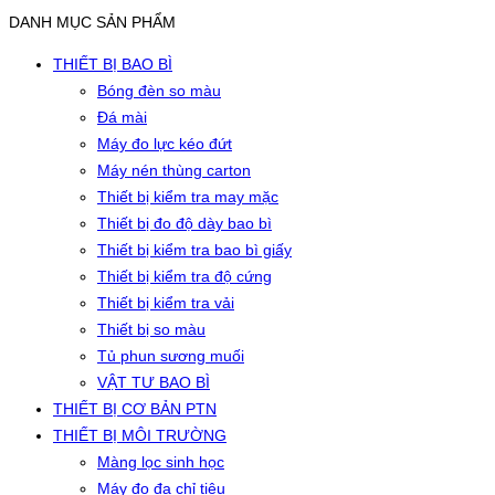
DANH MỤC SẢN PHẨM
THIẾT BỊ BAO BÌ
Bóng đèn so màu
Đá mài
Máy đo lực kéo đứt
Máy nén thùng carton
Thiết bị kiểm tra may mặc
Thiết bị đo độ dày bao bì
Thiết bị kiểm tra bao bì giấy
Thiết bị kiểm tra độ cứng
Thiết bị kiểm tra vải
Thiết bị so màu
Tủ phun sương muối
VẬT TƯ BAO BÌ
THIẾT BỊ CƠ BẢN PTN
THIẾT BỊ MÔI TRƯỜNG
Màng lọc sinh học
Máy đo đa chỉ tiêu