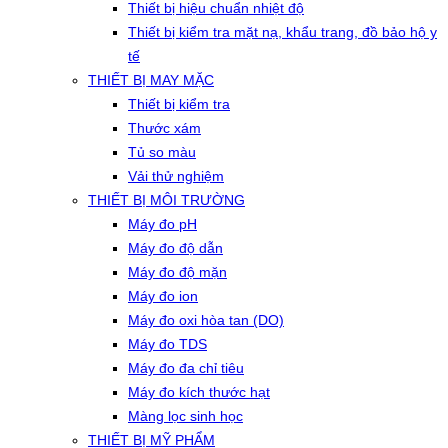
Thiết bị hiệu chuẩn nhiệt độ
Thiết bị kiểm tra mặt nạ, khẩu trang, đồ bảo hộ y
tế
THIẾT BỊ MAY MẶC
Thiết bị kiểm tra
Thước xám
Tủ so màu
Vải thử nghiệm
THIẾT BỊ MÔI TRƯỜNG
Máy đo pH
Máy đo độ dẫn
Máy đo độ mặn
Máy đo ion
Máy đo oxi hòa tan (DO)
Máy đo TDS
Máy đo đa chỉ tiêu
Máy đo kích thước hạt
Màng lọc sinh học
THIẾT BỊ MỸ PHẨM