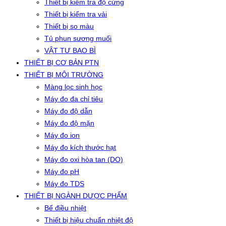
Thiết bị kiểm tra độ cứng
Thiết bị kiểm tra vải
Thiết bị so màu
Tủ phun sương muối
VẬT TƯ BAO BÌ
THIẾT BỊ CƠ BẢN PTN
THIẾT BỊ MÔI TRƯỜNG
Màng lọc sinh học
Máy đo đa chỉ tiêu
Máy đo độ dẫn
Máy đo độ mặn
Máy đo ion
Máy đo kích thước hạt
Máy đo oxi hòa tan (DO)
Máy đo pH
Máy đo TDS
THIẾT BỊ NGÀNH DƯỢC PHẨM
Bể điều nhiệt
Thiết bị hiệu chuẩn nhiệt độ