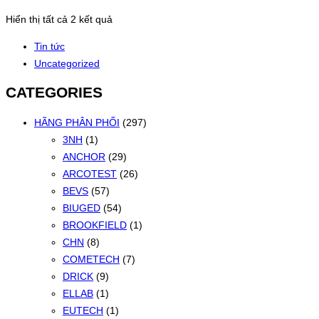
Đã
Hiển thị tất cả 2 kết quả
sắp
Tin tức
xếp
Uncategorized
theo
mới
CATEGORIES
nhất
HÃNG PHÂN PHỐI
(297)
3NH
(1)
ANCHOR
(29)
ARCOTEST
(26)
BEVS
(57)
BIUGED
(54)
BROOKFIELD
(1)
CHN
(8)
COMETECH
(7)
DRICK
(9)
ELLAB
(1)
EUTECH
(1)