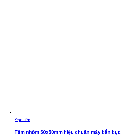
Đọc tiếp
Tấm nhôm 50x50mm hiệu chuẩn máy bắn bục