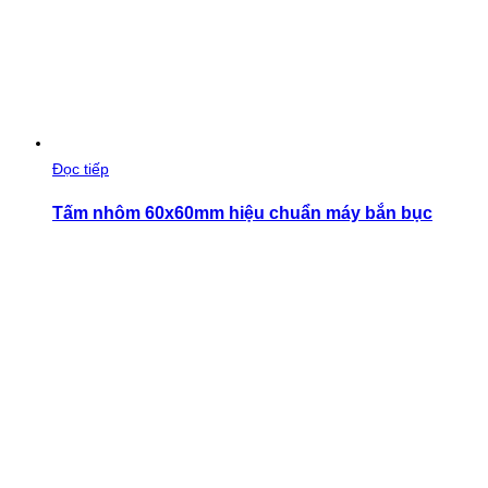
Đọc tiếp
Tấm nhôm 60x60mm hiệu chuẩn máy bắn bục