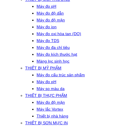
Máy đo pH
Máy đo độ dẫn
Máy đo độ mặn
Máy đo ion
Máy đo oxi hòa tan (DO)
Máy đo TDS
Máy đo đa chỉ tiêu
Máy đo kích thước hạt
Màng lọc sinh học
THIẾT BỊ MỸ PHẨM
Máy đo cấu trúc sản phẩm
Máy đo pH
Máy so màu da
THIẾT BỊ THỰC PHẨM
Máy đo độ mặn
Máy lắc Vortex
Thiết bị nhà hàng
THIẾT BỊ SƠN MỰC IN