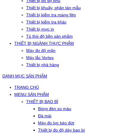
Thiết bị đo độ phủ
Thiết bị khuấy, phân tán mẫu
Thiết bị kiểm tra màng film
Thiết bị kiểm tra khác
Thiết bị mực in
Tủ thử độ bền sản phẩm
THIẾT BỊ NGÀNH THỰC PHẨM
Máy đo độ mặn
Máy lắc Vortex
Thiết bị nhà hàng
DANH MỤC SẢN PHẨM
TRANG CHỦ
MENU SẢN PHẨM
THIẾT BỊ BAO BÌ
Bóng đèn so màu
Đá mài
Máy đo lực kéo đứt
Thiết bị đo độ dày bao bì