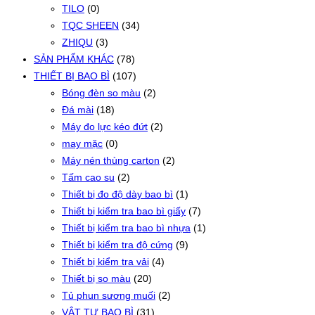
TILO
(0)
TQC SHEEN
(34)
ZHIQU
(3)
SẢN PHẨM KHÁC
(78)
THIẾT BỊ BAO BÌ
(107)
Bóng đèn so màu
(2)
Đá mài
(18)
Máy đo lực kéo đứt
(2)
may mặc
(0)
Máy nén thùng carton
(2)
Tấm cao su
(2)
Thiết bị đo độ dày bao bì
(1)
Thiết bị kiểm tra bao bì giấy
(7)
Thiết bị kiểm tra bao bì nhựa
(1)
Thiết bị kiểm tra độ cứng
(9)
Thiết bị kiểm tra vải
(4)
Thiết bị so màu
(20)
Tủ phun sương muối
(2)
VẬT TƯ BAO BÌ
(31)