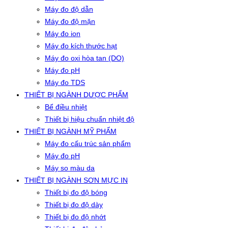
Máy đo độ dẫn
Máy đo độ mặn
Máy đo ion
Máy đo kích thước hạt
Máy đo oxi hòa tan (DO)
Máy đo pH
Máy đo TDS
THIẾT BỊ NGÀNH DƯỢC PHẨM
Bể điều nhiệt
Thiết bị hiệu chuẩn nhiệt độ
THIẾT BỊ NGÀNH MỸ PHẨM
Máy đo cấu trúc sản phẩm
Máy đo pH
Máy so màu da
THIẾT BỊ NGÀNH SƠN MỰC IN
Thiết bị đo độ bóng
Thiết bị đo độ dày
Thiết bị đo độ nhớt