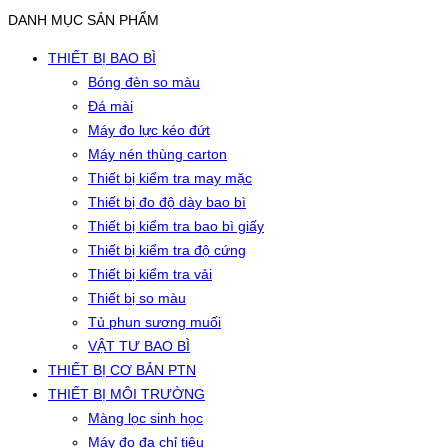
DANH MỤC SẢN PHẨM
THIẾT BỊ BAO BÌ
Bóng đèn so màu
Đá mài
Máy đo lực kéo đứt
Máy nén thùng carton
Thiết bị kiểm tra may mặc
Thiết bị đo độ dày bao bì
Thiết bị kiểm tra bao bì giấy
Thiết bị kiểm tra độ cứng
Thiết bị kiểm tra vải
Thiết bị so màu
Tủ phun sương muối
VẬT TƯ BAO BÌ
THIẾT BỊ CƠ BẢN PTN
THIẾT BỊ MÔI TRƯỜNG
Màng lọc sinh học
Máy đo đa chỉ tiêu