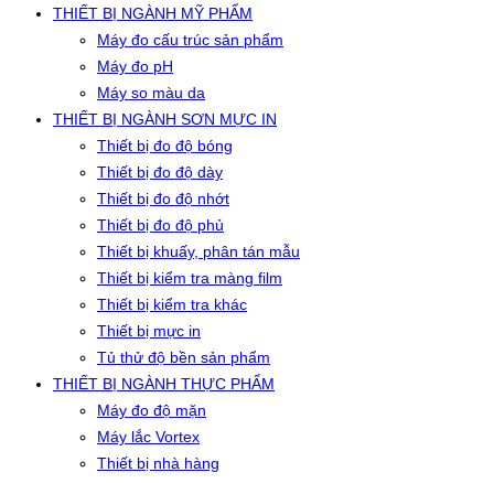
THIẾT BỊ NGÀNH MỸ PHẨM
Máy đo cấu trúc sản phẩm
Máy đo pH
Máy so màu da
THIẾT BỊ NGÀNH SƠN MỰC IN
Thiết bị đo độ bóng
Thiết bị đo độ dày
Thiết bị đo độ nhớt
Thiết bị đo độ phủ
Thiết bị khuấy, phân tán mẫu
Thiết bị kiểm tra màng film
Thiết bị kiểm tra khác
Thiết bị mực in
Tủ thử độ bền sản phẩm
THIẾT BỊ NGÀNH THỰC PHẨM
Máy đo độ mặn
Máy lắc Vortex
Thiết bị nhà hàng