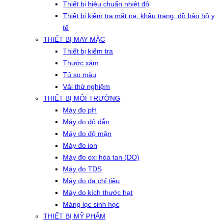
Thiết bị hiệu chuẩn nhiệt độ
Thiết bị kiểm tra mặt nạ, khẩu trang, đồ bảo hộ y
tế
THIẾT BỊ MAY MẶC
Thiết bị kiểm tra
Thước xám
Tủ so màu
Vải thử nghiệm
THIẾT BỊ MÔI TRƯỜNG
Máy đo pH
Máy đo độ dẫn
Máy đo độ mặn
Máy đo ion
Máy đo oxi hòa tan (DO)
Máy đo TDS
Máy đo đa chỉ tiêu
Máy đo kích thước hạt
Màng lọc sinh học
THIẾT BỊ MỸ PHẨM