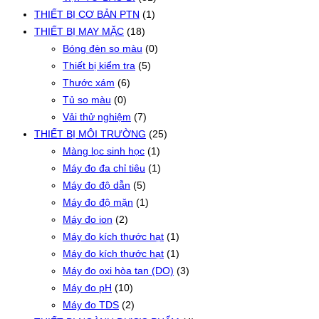
THIẾT BỊ CƠ BẢN PTN
(1)
THIẾT BỊ MAY MẶC
(18)
Bóng đèn so màu
(0)
Thiết bị kiểm tra
(5)
Thước xám
(6)
Tủ so màu
(0)
Vải thử nghiệm
(7)
THIẾT BỊ MÔI TRƯỜNG
(25)
Màng lọc sinh học
(1)
Máy đo đa chỉ tiêu
(1)
Máy đo độ dẫn
(5)
Máy đo độ mặn
(1)
Máy đo ion
(2)
Máy đo kích thước hạt
(1)
Máy đo kích thước hạt
(1)
Máy đo oxi hòa tan (DO)
(3)
Máy đo pH
(10)
Máy đo TDS
(2)