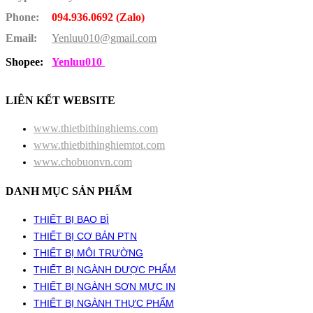
Phone:
094.936.0692 (Zalo)
Email:
Yenluu010@gmail.com
Shopee:
Yenluu010
LIÊN KẾT WEBSITE
www.thietbithinghiems.com
www.thietbithinghiemtot.com
www.chobuonvn.com
DANH MỤC SẢN PHẨM
THIẾT BỊ BAO BÌ
THIẾT BỊ CƠ BẢN PTN
THIẾT BỊ MÔI TRƯỜNG
THIẾT BỊ NGÀNH DƯỢC PHẨM
THIẾT BỊ NGÀNH SƠN MỰC IN
THIẾT BỊ NGÀNH THỰC PHẨM