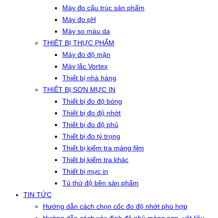
Máy đo cấu trúc sản phẩm
Máy đo pH
Máy so màu da
THIẾT BỊ THỰC PHẨM
Máy đo độ mặn
Máy lắc Vortex
Thiết bị nhà hàng
THIẾT BỊ SƠN MỰC IN
Thiết bị đo độ bóng
Thiết bị đo độ nhớt
Thiết bị đo độ phủ
Thiết bị đo tỷ trọng
Thiết bị kiểm tra màng film
Thiết bị kiểm tra khác
Thiết bị mực in
Tủ thử độ bền sản phẩm
TIN TỨC
Hướng dẫn cách chọn cốc đo độ nhớt phù hợp