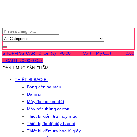
SHOPPING CART
0 item(s) -
₫
0.00
0
0
0
Cart
0
My Cart
0
0
0
₫
0.00
0
CART:
₫
0.00
0
Cart
DANH MỤC SẢN PHẨM
THIẾT BỊ BAO BÌ
Bóng đèn so màu
Đá mài
Máy đo lực kéo đứt
Máy nén thùng carton
Thiết bị kiểm tra may mặc
Thiết bị đo độ dày bao bì
Thiết bị kiểm tra bao bì giấy