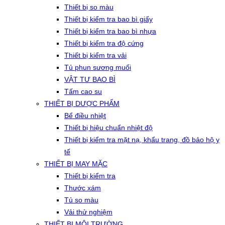
Thiết bị so màu
Thiết bị kiểm tra bao bì giấy
Thiết bị kiểm tra bao bì nhựa
Thiết bị kiểm tra độ cứng
Thiết bị kiểm tra vải
Tủ phun sương muối
VẬT TƯ BAO BÌ
Tấm cao su
THIẾT BỊ DƯỢC PHẨM
Bể điều nhiệt
Thiết bị hiệu chuẩn nhiệt độ
Thiết bị kiểm tra mặt nạ, khẩu trang, đồ bảo hộ y
tế
THIẾT BỊ MAY MẶC
Thiết bị kiểm tra
Thước xám
Tủ so màu
Vải thử nghiệm
THIẾT BỊ MÔI TRƯỜNG