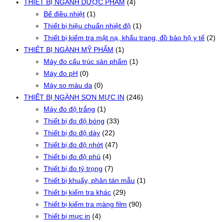
THIẾT BỊ NGÀNH DƯỢC PHẨM
(4)
Bể điều nhiệt
(1)
Thiết bị hiệu chuẩn nhiệt độ
(1)
Thiết bị kiểm tra mặt nạ, khẩu trang, đồ bảo hộ y tế
(2)
THIẾT BỊ NGÀNH MỸ PHẨM
(1)
Máy đo cấu trúc sản phẩm
(1)
Máy đo pH
(0)
Máy so màu da
(0)
THIẾT BỊ NGÀNH SƠN MỰC IN
(246)
Máy đo độ trắng
(1)
Thiết bị đo độ bóng
(33)
Thiết bị đo độ dày
(22)
Thiết bị đo độ nhớt
(47)
Thiết bị đo độ phủ
(4)
Thiết bị đo tỷ trọng
(7)
Thiết bị khuấy, phân tán mẫu
(1)
Thiết bị kiểm tra khác
(29)
Thiết bị kiểm tra màng film
(90)
Thiết bị mực in
(4)