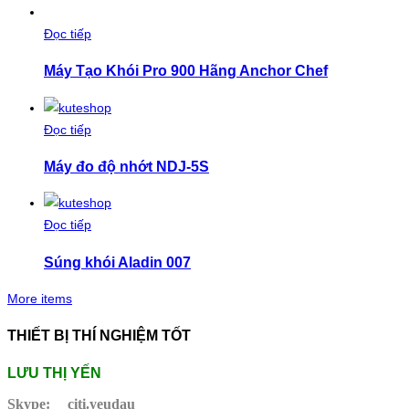
Đọc tiếp
Máy Tạo Khói Pro 900 Hãng Anchor Chef
Đọc tiếp
Máy đo độ nhớt NDJ-5S
Đọc tiếp
Súng khói Aladin 007
More items
THIẾT BỊ THÍ NGHIỆM TỐT
LƯU THỊ YẾN
Skype:
citi.yeudau