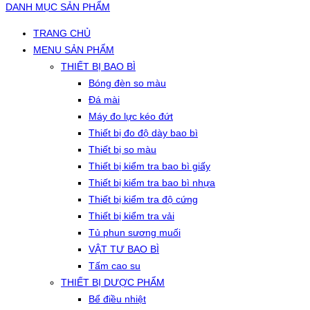
DANH MỤC SẢN PHẨM
TRANG CHỦ
MENU SẢN PHẨM
THIẾT BỊ BAO BÌ
Bóng đèn so màu
Đá mài
Máy đo lực kéo đứt
Thiết bị đo độ dày bao bì
Thiết bị so màu
Thiết bị kiểm tra bao bì giấy
Thiết bị kiểm tra bao bì nhựa
Thiết bị kiểm tra độ cứng
Thiết bị kiểm tra vải
Tủ phun sương muối
VẬT TƯ BAO BÌ
Tấm cao su
THIẾT BỊ DƯỢC PHẨM
Bể điều nhiệt