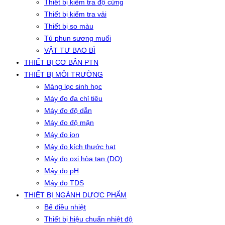
Thiết bị kiểm tra độ cứng
Thiết bị kiểm tra vải
Thiết bị so màu
Tủ phun sương muối
VẬT TƯ BAO BÌ
THIẾT BỊ CƠ BẢN PTN
THIẾT BỊ MÔI TRƯỜNG
Màng lọc sinh học
Máy đo đa chỉ tiêu
Máy đo độ dẫn
Máy đo độ mặn
Máy đo ion
Máy đo kích thước hạt
Máy đo oxi hòa tan (DO)
Máy đo pH
Máy đo TDS
THIẾT BỊ NGÀNH DƯỢC PHẨM
Bể điều nhiệt
Thiết bị hiệu chuẩn nhiệt độ