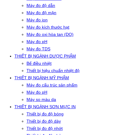
Máy đo độ dẫn
Máy đo độ mặn
Máy đo ion
Máy đo kích thước hạt
Máy đo oxi hòa tan (DO)
Máy đo pH
Máy đo TDS
THIẾT BỊ NGÀNH DƯỢC PHẨM
Bể điều nhiệt
Thiết bị hiệu chuẩn nhiệt độ
THIẾT BỊ NGÀNH MỸ PHẨM
Máy đo cấu trúc sản phẩm
Máy đo pH
Máy so màu da
THIẾT BỊ NGÀNH SƠN MỰC IN
Thiết bị đo độ bóng
Thiết bị đo độ dày
Thiết bị đo độ nhớt