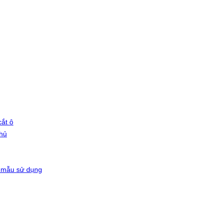
ắt ô
phủ
 mẫu sử dụng