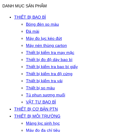
DANH MỤC SẢN PHẨM
THIẾT BỊ BAO BÌ
Bóng đèn so màu
Đá mài
Máy đo lực kéo đứt
Máy nén thùng carton
Thiết bị kiểm tra may mặc
Thiết bị đo độ dày bao bì
Thiết bị kiểm tra bao bì giấy
Thiết bị kiểm tra độ cứng
Thiết bị kiểm tra vải
Thiết bị so màu
Tủ phun sương muối
VẬT TƯ BAO BÌ
THIẾT BỊ CƠ BẢN PTN
THIẾT BỊ MÔI TRƯỜNG
Màng lọc sinh học
Máy đo đa chỉ tiêu