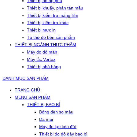
Thiết bị đo độ phủ
Thiết bị khuấy, phân tán mẫu
Thiết bị kiểm tra màng film
Thiết bị kiểm tra khác
Thiết bị mực in
Tủ thử độ bền sản phẩm
THIẾT BỊ NGÀNH THỰC PHẨM
Máy đo độ mặn
Máy lắc Vortex
Thiết bị nhà hàng
DANH MỤC SẢN PHẨM
TRANG CHỦ
MENU SẢN PHẨM
THIẾT BỊ BAO BÌ
Bóng đèn so màu
Đá mài
Máy đo lực kéo đứt
Thiết bị đo độ dày bao bì