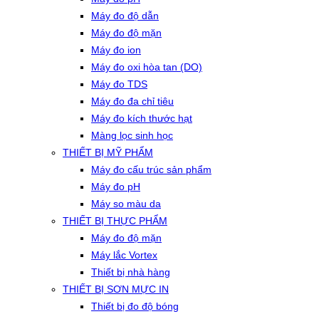
Máy đo độ dẫn
Máy đo độ mặn
Máy đo ion
Máy đo oxi hòa tan (DO)
Máy đo TDS
Máy đo đa chỉ tiêu
Máy đo kích thước hạt
Màng lọc sinh học
THIẾT BỊ MỸ PHẨM
Máy đo cấu trúc sản phẩm
Máy đo pH
Máy so màu da
THIẾT BỊ THỰC PHẨM
Máy đo độ mặn
Máy lắc Vortex
Thiết bị nhà hàng
THIẾT BỊ SƠN MỰC IN
Thiết bị đo độ bóng