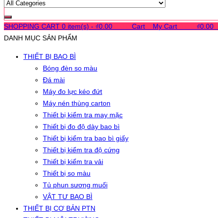
SHOPPING CART
0 item(s) -
₫
0.00
0
0
0
Cart
0
My Cart
0
0
0
₫
0.00
DANH MỤC SẢN PHẨM
THIẾT BỊ BAO BÌ
Bóng đèn so màu
Đá mài
Máy đo lực kéo đứt
Máy nén thùng carton
Thiết bị kiểm tra may mặc
Thiết bị đo độ dày bao bì
Thiết bị kiểm tra bao bì giấy
Thiết bị kiểm tra độ cứng
Thiết bị kiểm tra vải
Thiết bị so màu
Tủ phun sương muối
VẬT TƯ BAO BÌ
THIẾT BỊ CƠ BẢN PTN