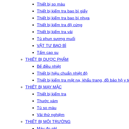
Thiết bị so màu
Thiết bị kiểm tra bao bì giấy
Thiết bị kiểm tra bao bì nhựa
Thiết bị kiểm tra độ cứng
Thiết bị kiểm tra vải
Tủ phun sương muối
VẬT TƯ BAO BÌ
Tấm cao su
THIẾT BỊ DƯỢC PHẨM
Bể điều nhiệt
Thiết bị hiệu chuẩn nhiệt độ
Thiết bị kiểm tra mặt nạ, khẩu trang, đồ bảo hộ y t
THIẾT BỊ MAY MẶC
Thiết bị kiểm tra
Thước xám
Tủ so màu
Vải thử nghiệm
THIẾT BỊ MÔI TRƯỜNG
Máy đo pH