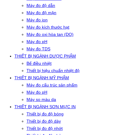
Máy đo độ dẫn
Máy đo độ mặn
Máy đo ion
Máy đo kích thước hạt
Máy đo oxi hòa tan (DO)
Máy đo pH
Máy đo TDS
THIẾT BỊ NGÀNH DƯỢC PHẨM
Bể điều nhiệt
Thiết bị hiệu chuẩn nhiệt độ
THIẾT BỊ NGÀNH MỸ PHẨM
Máy đo cấu trúc sản phẩm
Máy đo pH
Máy so màu da
THIẾT BỊ NGÀNH SƠN MỰC IN
Thiết bị đo độ bóng
Thiết bị đo độ dày
Thiết bị đo độ nhớt