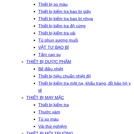
Thiết bị so màu
Thiết bị kiểm tra bao bì giấy
Thiết bị kiểm tra bao bì nhựa
Thiết bị kiểm tra độ cứng
Thiết bị kiểm tra vải
Tủ phun sương muối
VẬT TƯ BAO BÌ
Tấm cao su
THIẾT BỊ DƯỢC PHẨM
Bể điều nhiệt
Thiết bị hiệu chuẩn nhiệt độ
Thiết bị kiểm tra mặt nạ, khẩu trang, đồ bảo hộ y
tế
THIẾT BỊ MAY MẶC
Thiết bị kiểm tra
Thước xám
Tủ so màu
Vải thử nghiệm
THIẾT BỊ MÔI TRƯỜNG