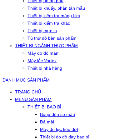
Thiết bị đo độ phủ
Thiết bị khuấy, phân tán mẫu
Thiết bị kiểm tra màng film
Thiết bị kiểm tra khác
Thiết bị mực in
Tủ thử độ bền sản phẩm
THIẾT BỊ NGÀNH THỰC PHẨM
Máy đo độ mặn
Máy lắc Vortex
Thiết bị nhà hàng
DANH MỤC SẢN PHẨM
TRANG CHỦ
MENU SẢN PHẨM
THIẾT BỊ BAO BÌ
Bóng đèn so màu
Đá mài
Máy đo lực kéo đứt
Thiết bị đo độ dày bao bì