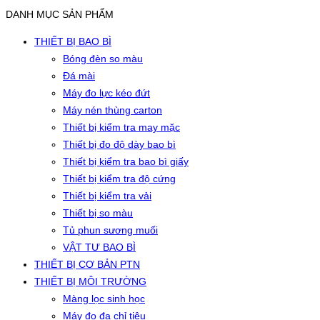
DANH MỤC SẢN PHẨM
THIẾT BỊ BAO BÌ
Bóng đèn so màu
Đá mài
Máy đo lực kéo đứt
Máy nén thùng carton
Thiết bị kiểm tra may mặc
Thiết bị đo độ dày bao bì
Thiết bị kiểm tra bao bì giấy
Thiết bị kiểm tra độ cứng
Thiết bị kiểm tra vải
Thiết bị so màu
Tủ phun sương muối
VẬT TƯ BAO BÌ
THIẾT BỊ CƠ BẢN PTN
THIẾT BỊ MÔI TRƯỜNG
Màng lọc sinh học
Máy đo đa chỉ tiêu