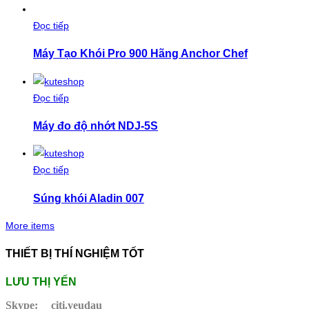
Đọc tiếp
Máy Tạo Khói Pro 900 Hãng Anchor Chef
Đọc tiếp
Máy đo độ nhớt NDJ-5S
Đọc tiếp
Súng khói Aladin 007
More items
THIẾT BỊ THÍ NGHIỆM TỐT
LƯU THỊ YẾN
Skype:
citi.yeudau