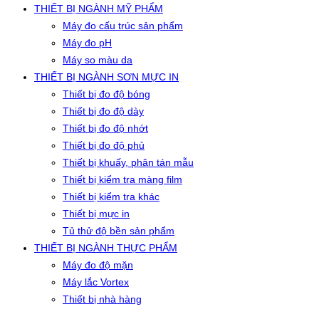
THIẾT BỊ NGÀNH MỸ PHẨM
Máy đo cấu trúc sản phẩm
Máy đo pH
Máy so màu da
THIẾT BỊ NGÀNH SƠN MỰC IN
Thiết bị đo độ bóng
Thiết bị đo độ dày
Thiết bị đo độ nhớt
Thiết bị đo độ phủ
Thiết bị khuấy, phân tán mẫu
Thiết bị kiểm tra màng film
Thiết bị kiểm tra khác
Thiết bị mực in
Tủ thử độ bền sản phẩm
THIẾT BỊ NGÀNH THỰC PHẨM
Máy đo độ mặn
Máy lắc Vortex
Thiết bị nhà hàng