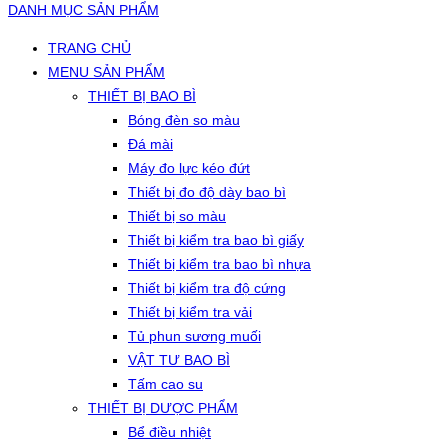
DANH MỤC SẢN PHẨM
TRANG CHỦ
MENU SẢN PHẨM
THIẾT BỊ BAO BÌ
Bóng đèn so màu
Đá mài
Máy đo lực kéo đứt
Thiết bị đo độ dày bao bì
Thiết bị so màu
Thiết bị kiểm tra bao bì giấy
Thiết bị kiểm tra bao bì nhựa
Thiết bị kiểm tra độ cứng
Thiết bị kiểm tra vải
Tủ phun sương muối
VẬT TƯ BAO BÌ
Tấm cao su
THIẾT BỊ DƯỢC PHẨM
Bể điều nhiệt