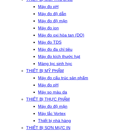
Máy đo pH
Máy đo độ dẫn
Máy đo độ mặn
Máy đo ion
Máy đo oxi hòa tan (DO)
Máy đo TDS
Máy đo đa chỉ tiêu
Máy đo kích thước hạt
Màng lọc sinh học
THIẾT BỊ MỸ PHẨM
Máy đo cấu trúc sản phẩm
Máy đo pH
Máy so màu da
THIẾT BỊ THỰC PHẨM
Máy đo độ mặn
Máy lắc Vortex
Thiết bị nhà hàng
THIẾT BỊ SƠN MỰC IN