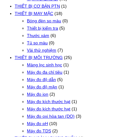
THIẾT BỊ CƠ BẢN PTN
(1)
THIẾT BỊ MAY MẶC
(18)
Bóng đèn so màu
(0)
Thiết bị kiểm tra
(5)
Thước xám
(6)
Tủ so màu
(0)
Vải thử nghiệm
(7)
THIẾT BỊ MÔI TRƯỜNG
(25)
Màng lọc sinh học
(1)
Máy đo đa chỉ tiêu
(1)
Máy đo độ dẫn
(5)
Máy đo độ mặn
(1)
Máy đo ion
(2)
Máy đo kích thước hạt
(1)
Máy đo kích thước hạt
(1)
Máy đo oxi hòa tan (DO)
(3)
Máy đo pH
(10)
Máy đo TDS
(2)