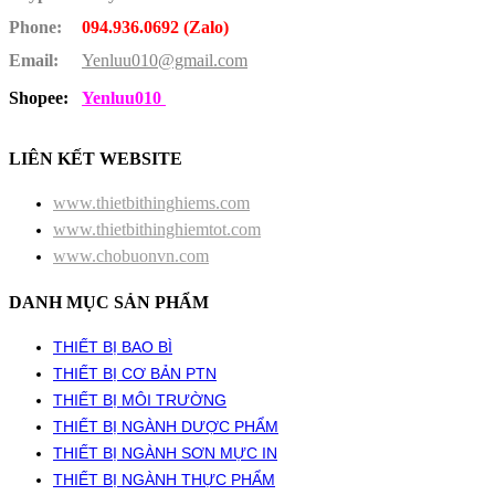
Phone:
094.936.0692 (Zalo)
Email:
Yenluu010@gmail.com
Shopee:
Yenluu010
LIÊN KẾT WEBSITE
www.thietbithinghiems.com
www.thietbithinghiemtot.com
www.chobuonvn.com
DANH MỤC SẢN PHẨM
THIẾT BỊ BAO BÌ
THIẾT BỊ CƠ BẢN PTN
THIẾT BỊ MÔI TRƯỜNG
THIẾT BỊ NGÀNH DƯỢC PHẨM
THIẾT BỊ NGÀNH SƠN MỰC IN
THIẾT BỊ NGÀNH THỰC PHẨM