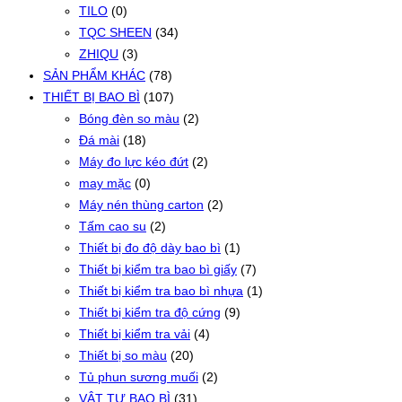
TILO
(0)
TQC SHEEN
(34)
ZHIQU
(3)
SẢN PHẨM KHÁC
(78)
THIẾT BỊ BAO BÌ
(107)
Bóng đèn so màu
(2)
Đá mài
(18)
Máy đo lực kéo đứt
(2)
may mặc
(0)
Máy nén thùng carton
(2)
Tấm cao su
(2)
Thiết bị đo độ dày bao bì
(1)
Thiết bị kiểm tra bao bì giấy
(7)
Thiết bị kiểm tra bao bì nhựa
(1)
Thiết bị kiểm tra độ cứng
(9)
Thiết bị kiểm tra vải
(4)
Thiết bị so màu
(20)
Tủ phun sương muối
(2)
VẬT TƯ BAO BÌ
(31)