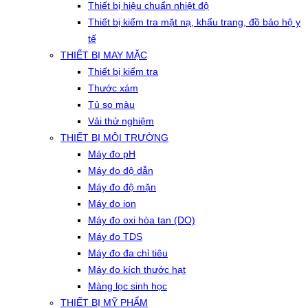
Thiết bị hiệu chuẩn nhiệt độ
Thiết bị kiểm tra mặt nạ, khẩu trang, đồ bảo hộ y
tế
THIẾT BỊ MAY MẶC
Thiết bị kiểm tra
Thước xám
Tủ so màu
Vải thử nghiệm
THIẾT BỊ MÔI TRƯỜNG
Máy đo pH
Máy đo độ dẫn
Máy đo độ mặn
Máy đo ion
Máy đo oxi hòa tan (DO)
Máy đo TDS
Máy đo đa chỉ tiêu
Máy đo kích thước hạt
Màng lọc sinh học
THIẾT BỊ MỸ PHẨM