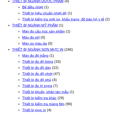
THIẾT BỊ NGÀNH DƯỢC PHẨM
(4)
Bể điều nhiệt
(1)
Thiết bị hiệu chuẩn nhiệt độ
(1)
Thiết bị kiểm tra mặt nạ, khẩu trang, đồ bảo hộ y tế
(2)
THIẾT BỊ NGÀNH MỸ PHẨM
(1)
Máy đo cấu trúc sản phẩm
(1)
Máy đo pH
(0)
Máy so màu da
(0)
THIẾT BỊ NGÀNH SƠN MỰC IN
(246)
Máy đo độ trắng
(1)
Thiết bị đo độ bóng
(33)
Thiết bị đo độ dày
(22)
Thiết bị đo độ nhớt
(47)
Thiết bị đo độ phủ
(4)
Thiết bị đo tỷ trọng
(7)
Thiết bị khuấy, phân tán mẫu
(1)
Thiết bị kiểm tra khác
(29)
Thiết bị kiểm tra màng film
(90)
Thiết bị mực in
(4)