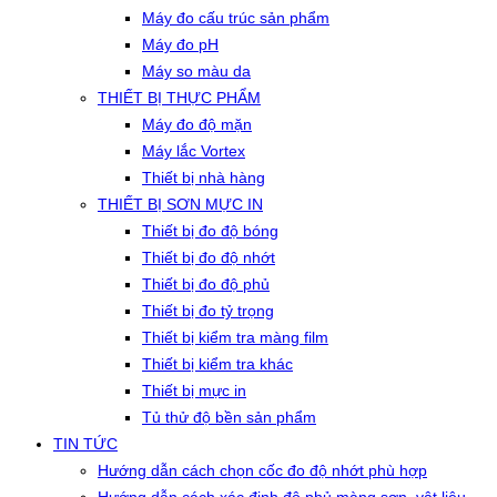
Máy đo cấu trúc sản phẩm
Máy đo pH
Máy so màu da
THIẾT BỊ THỰC PHẨM
Máy đo độ mặn
Máy lắc Vortex
Thiết bị nhà hàng
THIẾT BỊ SƠN MỰC IN
Thiết bị đo độ bóng
Thiết bị đo độ nhớt
Thiết bị đo độ phủ
Thiết bị đo tỷ trọng
Thiết bị kiểm tra màng film
Thiết bị kiểm tra khác
Thiết bị mực in
Tủ thử độ bền sản phẩm
TIN TỨC
Hướng dẫn cách chọn cốc đo độ nhớt phù hợp