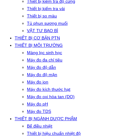
Thiết bị kiểm tra độ cứng
Thiết bị kiểm tra vải
Thiết bị so màu
Tủ phun sương muối
VẬT TƯ BAO BÌ
THIẾT BỊ CƠ BẢN PTN
THIẾT BỊ MÔI TRƯỜNG
Màng lọc sinh học
Máy đo đa chỉ tiêu
Máy đo độ dẫn
Máy đo độ mặn
Máy đo ion
Máy đo kích thước hạt
Máy đo oxi hòa tan (DO)
Máy đo pH
Máy đo TDS
THIẾT BỊ NGÀNH DƯỢC PHẨM
Bể điều nhiệt
Thiết bị hiệu chuẩn nhiệt độ