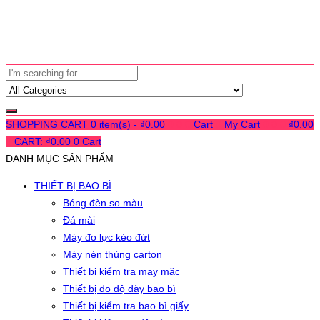
SHOPPING CART
0 item(s) -
₫
0.00
0
0
0
Cart
0
My Cart
0
0
0
₫
0.00
0
CART:
₫
0.00
0
Cart
DANH MỤC SẢN PHẨM
THIẾT BỊ BAO BÌ
Bóng đèn so màu
Đá mài
Máy đo lực kéo đứt
Máy nén thùng carton
Thiết bị kiểm tra may mặc
Thiết bị đo độ dày bao bì
Thiết bị kiểm tra bao bì giấy