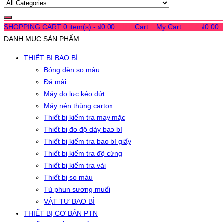
SHOPPING CART
0 item(s) -
₫
0.00
0
0
0
Cart
0
My Cart
0
0
0
₫
0.00
DANH MỤC SẢN PHẨM
THIẾT BỊ BAO BÌ
Bóng đèn so màu
Đá mài
Máy đo lực kéo đứt
Máy nén thùng carton
Thiết bị kiểm tra may mặc
Thiết bị đo độ dày bao bì
Thiết bị kiểm tra bao bì giấy
Thiết bị kiểm tra độ cứng
Thiết bị kiểm tra vải
Thiết bị so màu
Tủ phun sương muối
VẬT TƯ BAO BÌ
THIẾT BỊ CƠ BẢN PTN