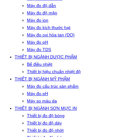
Máy đo độ dẫn
Máy đo độ mặn
Máy đo ion
Máy đo kích thước hạt
Máy đo oxi hòa tan (DO)
Máy đo pH
Máy đo TDS
THIẾT BỊ NGÀNH DƯỢC PHẨM
Bể điều nhiệt
Thiết bị hiệu chuẩn nhiệt độ
THIẾT BỊ NGÀNH MỸ PHẨM
Máy đo cấu trúc sản phẩm
Máy đo pH
Máy so màu da
THIẾT BỊ NGÀNH SƠN MỰC IN
Thiết bị đo độ bóng
Thiết bị đo độ dày
Thiết bị đo độ nhớt