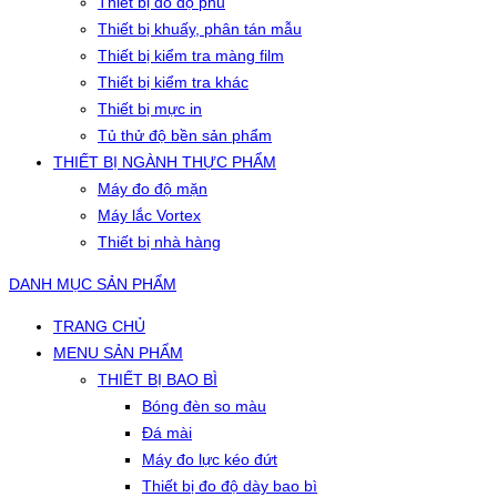
Thiết bị đo độ phủ
Thiết bị khuấy, phân tán mẫu
Thiết bị kiểm tra màng film
Thiết bị kiểm tra khác
Thiết bị mực in
Tủ thử độ bền sản phẩm
THIẾT BỊ NGÀNH THỰC PHẨM
Máy đo độ mặn
Máy lắc Vortex
Thiết bị nhà hàng
DANH MỤC SẢN PHẨM
TRANG CHỦ
MENU SẢN PHẨM
THIẾT BỊ BAO BÌ
Bóng đèn so màu
Đá mài
Máy đo lực kéo đứt
Thiết bị đo độ dày bao bì