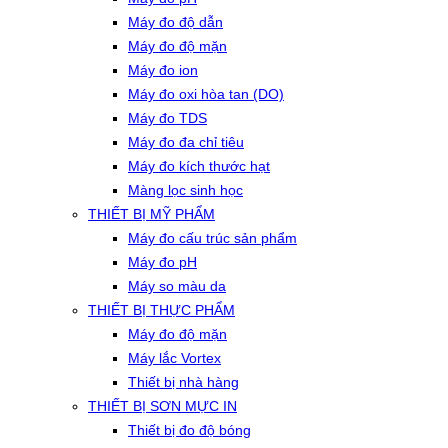
Máy đo độ dẫn
Máy đo độ mặn
Máy đo ion
Máy đo oxi hòa tan (DO)
Máy đo TDS
Máy đo đa chỉ tiêu
Máy đo kích thước hạt
Màng lọc sinh học
THIẾT BỊ MỸ PHẨM
Máy đo cấu trúc sản phẩm
Máy đo pH
Máy so màu da
THIẾT BỊ THỰC PHẨM
Máy đo độ mặn
Máy lắc Vortex
Thiết bị nhà hàng
THIẾT BỊ SƠN MỰC IN
Thiết bị đo độ bóng