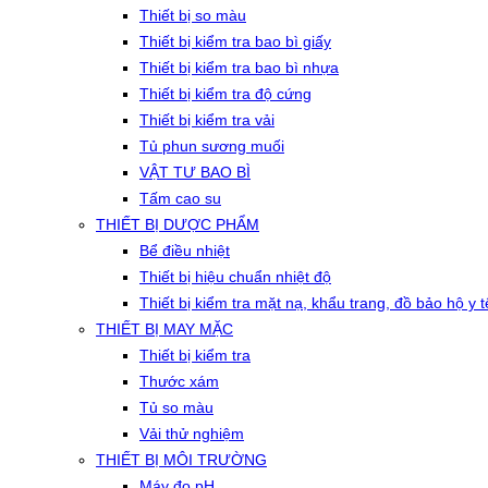
Thiết bị so màu
Thiết bị kiểm tra bao bì giấy
Thiết bị kiểm tra bao bì nhựa
Thiết bị kiểm tra độ cứng
Thiết bị kiểm tra vải
Tủ phun sương muối
VẬT TƯ BAO BÌ
Tấm cao su
THIẾT BỊ DƯỢC PHẨM
Bể điều nhiệt
Thiết bị hiệu chuẩn nhiệt độ
Thiết bị kiểm tra mặt nạ, khẩu trang, đồ bảo hộ y t
THIẾT BỊ MAY MẶC
Thiết bị kiểm tra
Thước xám
Tủ so màu
Vải thử nghiệm
THIẾT BỊ MÔI TRƯỜNG
Máy đo pH