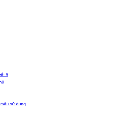
ắt ô
phủ
 mẫu sử dụng