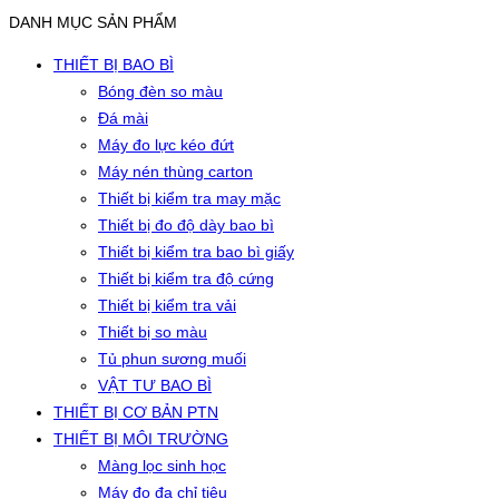
DANH MỤC SẢN PHẨM
THIẾT BỊ BAO BÌ
Bóng đèn so màu
Đá mài
Máy đo lực kéo đứt
Máy nén thùng carton
Thiết bị kiểm tra may mặc
Thiết bị đo độ dày bao bì
Thiết bị kiểm tra bao bì giấy
Thiết bị kiểm tra độ cứng
Thiết bị kiểm tra vải
Thiết bị so màu
Tủ phun sương muối
VẬT TƯ BAO BÌ
THIẾT BỊ CƠ BẢN PTN
THIẾT BỊ MÔI TRƯỜNG
Màng lọc sinh học
Máy đo đa chỉ tiêu