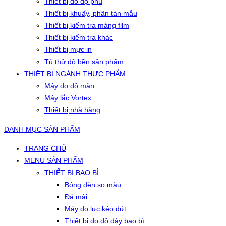
Thiết bị đo độ phủ
Thiết bị khuấy, phân tán mẫu
Thiết bị kiểm tra màng film
Thiết bị kiểm tra khác
Thiết bị mực in
Tủ thử độ bền sản phẩm
THIẾT BỊ NGÀNH THỰC PHẨM
Máy đo độ mặn
Máy lắc Vortex
Thiết bị nhà hàng
DANH MỤC SẢN PHẨM
TRANG CHỦ
MENU SẢN PHẨM
THIẾT BỊ BAO BÌ
Bóng đèn so màu
Đá mài
Máy đo lực kéo đứt
Thiết bị đo độ dày bao bì