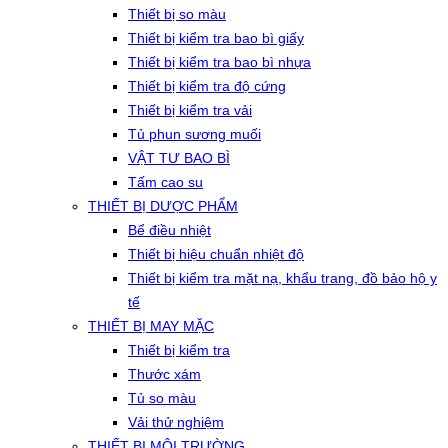
Thiết bị so màu
Thiết bị kiểm tra bao bì giấy
Thiết bị kiểm tra bao bì nhựa
Thiết bị kiểm tra độ cứng
Thiết bị kiểm tra vải
Tủ phun sương muối
VẬT TƯ BAO BÌ
Tấm cao su
THIẾT BỊ DƯỢC PHẨM
Bể điều nhiệt
Thiết bị hiệu chuẩn nhiệt độ
Thiết bị kiểm tra mặt nạ, khẩu trang, đồ bảo hộ y
tế
THIẾT BỊ MAY MẶC
Thiết bị kiểm tra
Thước xám
Tủ so màu
Vải thử nghiệm
THIẾT BỊ MÔI TRƯỜNG