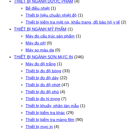
THIẾT BỊ NGÀNH DƯỢC PHẨM
(4)
Bể điều nhiệt
(1)
Thiết bị hiệu chuẩn nhiệt độ
(1)
Thiết bị kiểm tra mặt nạ, khẩu trang, đồ bảo hộ y tế
(2)
THIẾT BỊ NGÀNH MỸ PHẨM
(1)
Máy đo cấu trúc sản phẩm
(1)
Máy đo pH
(0)
Máy so màu da
(0)
THIẾT BỊ NGÀNH SƠN MỰC IN
(246)
Máy đo độ trắng
(1)
Thiết bị đo độ bóng
(33)
Thiết bị đo độ dày
(22)
Thiết bị đo độ nhớt
(47)
Thiết bị đo độ phủ
(4)
Thiết bị đo tỷ trọng
(7)
Thiết bị khuấy, phân tán mẫu
(1)
Thiết bị kiểm tra khác
(29)
Thiết bị kiểm tra màng film
(90)
Thiết bị mực in
(4)