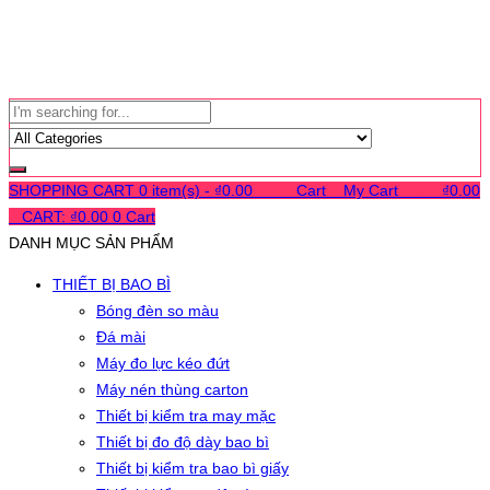
SHOPPING CART
0 item(s) -
₫
0.00
0
0
0
Cart
0
My Cart
0
0
0
₫
0.00
0
CART:
₫
0.00
0
Cart
DANH MỤC SẢN PHẨM
THIẾT BỊ BAO BÌ
Bóng đèn so màu
Đá mài
Máy đo lực kéo đứt
Máy nén thùng carton
Thiết bị kiểm tra may mặc
Thiết bị đo độ dày bao bì
Thiết bị kiểm tra bao bì giấy