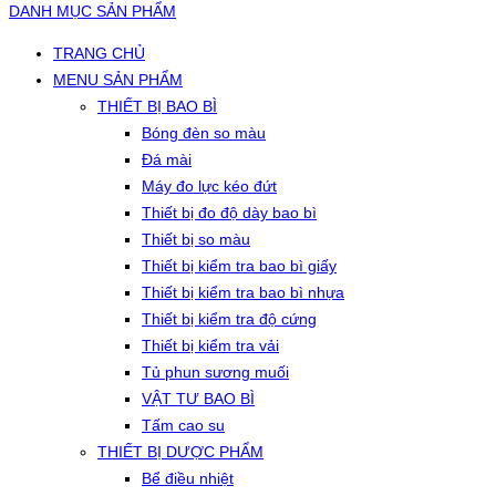
DANH MỤC SẢN PHẨM
TRANG CHỦ
MENU SẢN PHẨM
THIẾT BỊ BAO BÌ
Bóng đèn so màu
Đá mài
Máy đo lực kéo đứt
Thiết bị đo độ dày bao bì
Thiết bị so màu
Thiết bị kiểm tra bao bì giấy
Thiết bị kiểm tra bao bì nhựa
Thiết bị kiểm tra độ cứng
Thiết bị kiểm tra vải
Tủ phun sương muối
VẬT TƯ BAO BÌ
Tấm cao su
THIẾT BỊ DƯỢC PHẨM
Bể điều nhiệt