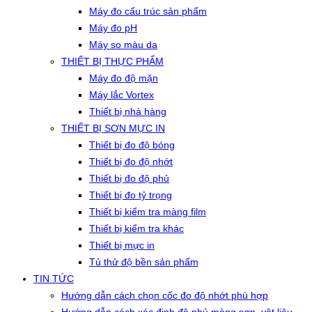
Máy đo cấu trúc sản phẩm
Máy đo pH
Máy so màu da
THIẾT BỊ THỰC PHẨM
Máy đo độ mặn
Máy lắc Vortex
Thiết bị nhà hàng
THIẾT BỊ SƠN MỰC IN
Thiết bị đo độ bóng
Thiết bị đo độ nhớt
Thiết bị đo độ phủ
Thiết bị đo tỷ trọng
Thiết bị kiểm tra màng film
Thiết bị kiểm tra khác
Thiết bị mực in
Tủ thử độ bền sản phẩm
TIN TỨC
Hướng dẫn cách chọn cốc đo độ nhớt phù hợp