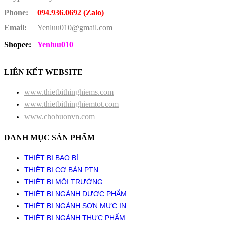
Phone:
094.936.0692 (Zalo)
Email:
Yenluu010@gmail.com
Shopee:
Yenluu010
LIÊN KẾT WEBSITE
www.thietbithinghiems.com
www.thietbithinghiemtot.com
www.chobuonvn.com
DANH MỤC SẢN PHẨM
THIẾT BỊ BAO BÌ
THIẾT BỊ CƠ BẢN PTN
THIẾT BỊ MÔI TRƯỜNG
THIẾT BỊ NGÀNH DƯỢC PHẨM
THIẾT BỊ NGÀNH SƠN MỰC IN
THIẾT BỊ NGÀNH THỰC PHẨM