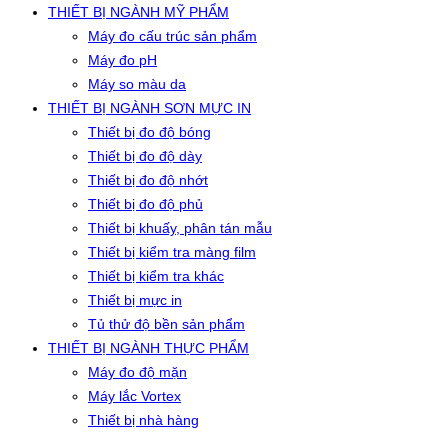
THIẾT BỊ NGÀNH MỸ PHẨM
Máy đo cấu trúc sản phẩm
Máy đo pH
Máy so màu da
THIẾT BỊ NGÀNH SƠN MỰC IN
Thiết bị đo độ bóng
Thiết bị đo độ dày
Thiết bị đo độ nhớt
Thiết bị đo độ phủ
Thiết bị khuấy, phân tán mẫu
Thiết bị kiểm tra màng film
Thiết bị kiểm tra khác
Thiết bị mực in
Tủ thử độ bền sản phẩm
THIẾT BỊ NGÀNH THỰC PHẨM
Máy đo độ mặn
Máy lắc Vortex
Thiết bị nhà hàng