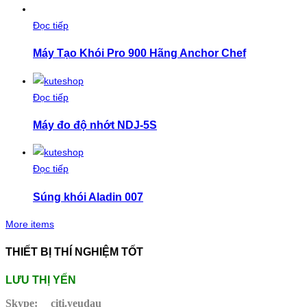
Đọc tiếp
Máy Tạo Khói Pro 900 Hãng Anchor Chef
Đọc tiếp
Máy đo độ nhớt NDJ-5S
Đọc tiếp
Súng khói Aladin 007
More items
THIẾT BỊ THÍ NGHIỆM TỐT
LƯU THỊ YẾN
Skype:
citi.yeudau