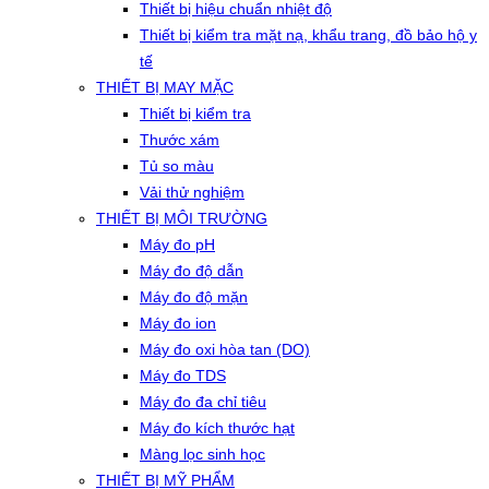
Thiết bị hiệu chuẩn nhiệt độ
Thiết bị kiểm tra mặt nạ, khẩu trang, đồ bảo hộ y
tế
THIẾT BỊ MAY MẶC
Thiết bị kiểm tra
Thước xám
Tủ so màu
Vải thử nghiệm
THIẾT BỊ MÔI TRƯỜNG
Máy đo pH
Máy đo độ dẫn
Máy đo độ mặn
Máy đo ion
Máy đo oxi hòa tan (DO)
Máy đo TDS
Máy đo đa chỉ tiêu
Máy đo kích thước hạt
Màng lọc sinh học
THIẾT BỊ MỸ PHẨM