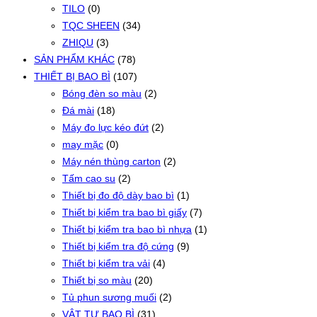
TILO
(0)
TQC SHEEN
(34)
ZHIQU
(3)
SẢN PHẨM KHÁC
(78)
THIẾT BỊ BAO BÌ
(107)
Bóng đèn so màu
(2)
Đá mài
(18)
Máy đo lực kéo đứt
(2)
may mặc
(0)
Máy nén thùng carton
(2)
Tấm cao su
(2)
Thiết bị đo độ dày bao bì
(1)
Thiết bị kiểm tra bao bì giấy
(7)
Thiết bị kiểm tra bao bì nhựa
(1)
Thiết bị kiểm tra độ cứng
(9)
Thiết bị kiểm tra vải
(4)
Thiết bị so màu
(20)
Tủ phun sương muối
(2)
VẬT TƯ BAO BÌ
(31)