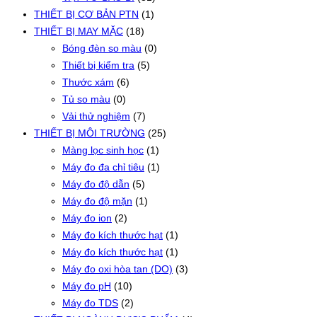
THIẾT BỊ CƠ BẢN PTN
(1)
THIẾT BỊ MAY MẶC
(18)
Bóng đèn so màu
(0)
Thiết bị kiểm tra
(5)
Thước xám
(6)
Tủ so màu
(0)
Vải thử nghiệm
(7)
THIẾT BỊ MÔI TRƯỜNG
(25)
Màng lọc sinh học
(1)
Máy đo đa chỉ tiêu
(1)
Máy đo độ dẫn
(5)
Máy đo độ mặn
(1)
Máy đo ion
(2)
Máy đo kích thước hạt
(1)
Máy đo kích thước hạt
(1)
Máy đo oxi hòa tan (DO)
(3)
Máy đo pH
(10)
Máy đo TDS
(2)