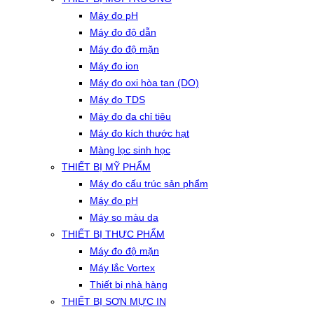
Máy đo pH
Máy đo độ dẫn
Máy đo độ mặn
Máy đo ion
Máy đo oxi hòa tan (DO)
Máy đo TDS
Máy đo đa chỉ tiêu
Máy đo kích thước hạt
Màng lọc sinh học
THIẾT BỊ MỸ PHẨM
Máy đo cấu trúc sản phẩm
Máy đo pH
Máy so màu da
THIẾT BỊ THỰC PHẨM
Máy đo độ mặn
Máy lắc Vortex
Thiết bị nhà hàng
THIẾT BỊ SƠN MỰC IN