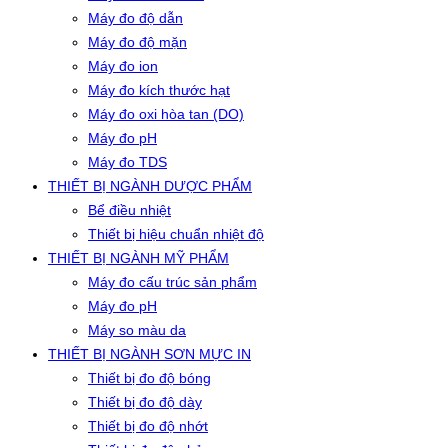
Máy đo độ dẫn
Máy đo độ mặn
Máy đo ion
Máy đo kích thước hạt
Máy đo oxi hòa tan (DO)
Máy đo pH
Máy đo TDS
THIẾT BỊ NGÀNH DƯỢC PHẨM
Bể điều nhiệt
Thiết bị hiệu chuẩn nhiệt độ
THIẾT BỊ NGÀNH MỸ PHẨM
Máy đo cấu trúc sản phẩm
Máy đo pH
Máy so màu da
THIẾT BỊ NGÀNH SƠN MỰC IN
Thiết bị đo độ bóng
Thiết bị đo độ dày
Thiết bị đo độ nhớt