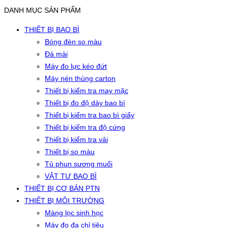
DANH MỤC SẢN PHẨM
THIẾT BỊ BAO BÌ
Bóng đèn so màu
Đá mài
Máy đo lực kéo đứt
Máy nén thùng carton
Thiết bị kiểm tra may mặc
Thiết bị đo độ dày bao bì
Thiết bị kiểm tra bao bì giấy
Thiết bị kiểm tra độ cứng
Thiết bị kiểm tra vải
Thiết bị so màu
Tủ phun sương muối
VẬT TƯ BAO BÌ
THIẾT BỊ CƠ BẢN PTN
THIẾT BỊ MÔI TRƯỜNG
Màng lọc sinh học
Máy đo đa chỉ tiêu