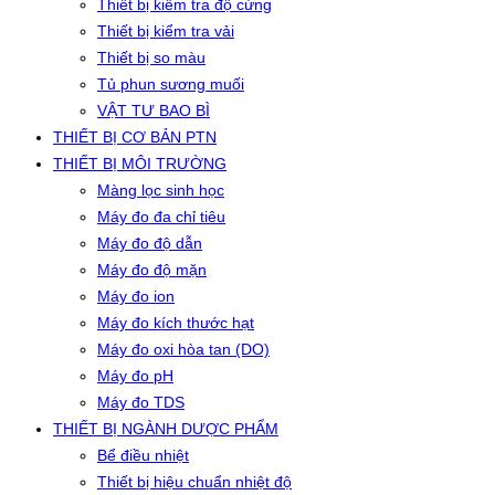
Thiết bị kiểm tra độ cứng
Thiết bị kiểm tra vải
Thiết bị so màu
Tủ phun sương muối
VẬT TƯ BAO BÌ
THIẾT BỊ CƠ BẢN PTN
THIẾT BỊ MÔI TRƯỜNG
Màng lọc sinh học
Máy đo đa chỉ tiêu
Máy đo độ dẫn
Máy đo độ mặn
Máy đo ion
Máy đo kích thước hạt
Máy đo oxi hòa tan (DO)
Máy đo pH
Máy đo TDS
THIẾT BỊ NGÀNH DƯỢC PHẨM
Bể điều nhiệt
Thiết bị hiệu chuẩn nhiệt độ