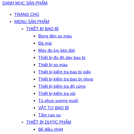
DANH MỤC SẢN PHẨM
TRANG CHỦ
MENU SẢN PHẨM
THIẾT BỊ BAO BÌ
Bóng đèn so màu
Đá mài
Máy đo lực kéo đứt
Thiết bị đo độ dày bao bì
Thiết bị so màu
Thiết bị kiểm tra bao bì giấy
Thiết bị kiểm tra bao bì nhựa
Thiết bị kiểm tra độ cứng
Thiết bị kiểm tra vải
Tủ phun sương muối
VẬT TƯ BAO BÌ
Tấm cao su
THIẾT BỊ DƯỢC PHẨM
Bể điều nhiệt