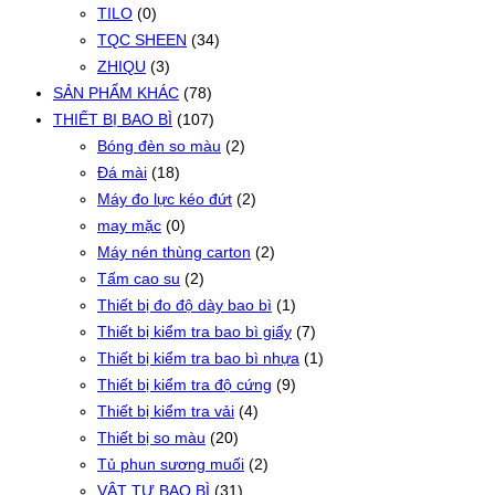
TILO
(0)
TQC SHEEN
(34)
ZHIQU
(3)
SẢN PHẨM KHÁC
(78)
THIẾT BỊ BAO BÌ
(107)
Bóng đèn so màu
(2)
Đá mài
(18)
Máy đo lực kéo đứt
(2)
may mặc
(0)
Máy nén thùng carton
(2)
Tấm cao su
(2)
Thiết bị đo độ dày bao bì
(1)
Thiết bị kiểm tra bao bì giấy
(7)
Thiết bị kiểm tra bao bì nhựa
(1)
Thiết bị kiểm tra độ cứng
(9)
Thiết bị kiểm tra vải
(4)
Thiết bị so màu
(20)
Tủ phun sương muối
(2)
VẬT TƯ BAO BÌ
(31)