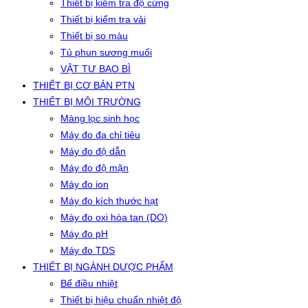
Thiết bị kiểm tra độ cứng
Thiết bị kiểm tra vải
Thiết bị so màu
Tủ phun sương muối
VẬT TƯ BAO BÌ
THIẾT BỊ CƠ BẢN PTN
THIẾT BỊ MÔI TRƯỜNG
Màng lọc sinh học
Máy đo đa chỉ tiêu
Máy đo độ dẫn
Máy đo độ mặn
Máy đo ion
Máy đo kích thước hạt
Máy đo oxi hòa tan (DO)
Máy đo pH
Máy đo TDS
THIẾT BỊ NGÀNH DƯỢC PHẨM
Bể điều nhiệt
Thiết bị hiệu chuẩn nhiệt độ