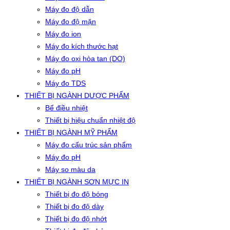
Máy đo độ dẫn
Máy đo độ mặn
Máy đo ion
Máy đo kích thước hạt
Máy đo oxi hòa tan (DO)
Máy đo pH
Máy đo TDS
THIẾT BỊ NGÀNH DƯỢC PHẨM
Bể điều nhiệt
Thiết bị hiệu chuẩn nhiệt độ
THIẾT BỊ NGÀNH MỸ PHẨM
Máy đo cấu trúc sản phẩm
Máy đo pH
Máy so màu da
THIẾT BỊ NGÀNH SƠN MỰC IN
Thiết bị đo độ bóng
Thiết bị đo độ dày
Thiết bị đo độ nhớt