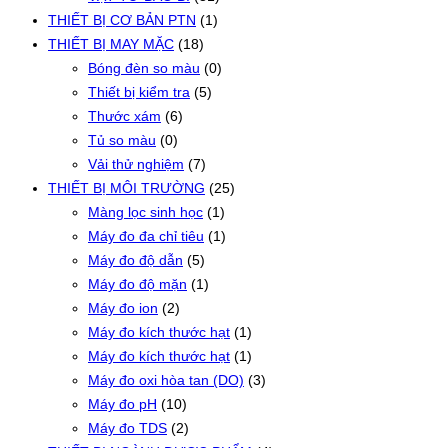
THIẾT BỊ CƠ BẢN PTN
(1)
THIẾT BỊ MAY MẶC
(18)
Bóng đèn so màu
(0)
Thiết bị kiểm tra
(5)
Thước xám
(6)
Tủ so màu
(0)
Vải thử nghiệm
(7)
THIẾT BỊ MÔI TRƯỜNG
(25)
Màng lọc sinh học
(1)
Máy đo đa chỉ tiêu
(1)
Máy đo độ dẫn
(5)
Máy đo độ mặn
(1)
Máy đo ion
(2)
Máy đo kích thước hạt
(1)
Máy đo kích thước hạt
(1)
Máy đo oxi hòa tan (DO)
(3)
Máy đo pH
(10)
Máy đo TDS
(2)