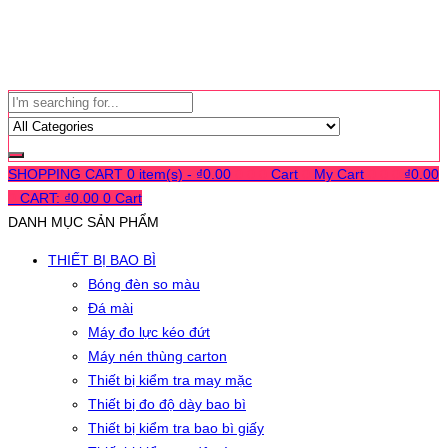
SHOPPING CART
0 item(s) -
₫
0.00
0
0
0
Cart
0
My Cart
0
0
0
₫
0.00
0
CART:
₫
0.00
0
Cart
DANH MỤC SẢN PHẨM
THIẾT BỊ BAO BÌ
Bóng đèn so màu
Đá mài
Máy đo lực kéo đứt
Máy nén thùng carton
Thiết bị kiểm tra may mặc
Thiết bị đo độ dày bao bì
Thiết bị kiểm tra bao bì giấy