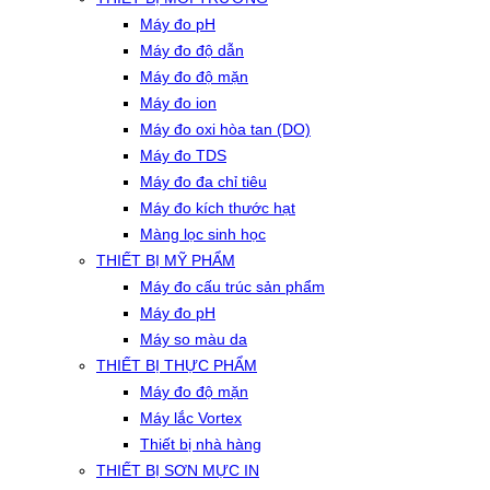
Máy đo pH
Máy đo độ dẫn
Máy đo độ mặn
Máy đo ion
Máy đo oxi hòa tan (DO)
Máy đo TDS
Máy đo đa chỉ tiêu
Máy đo kích thước hạt
Màng lọc sinh học
THIẾT BỊ MỸ PHẨM
Máy đo cấu trúc sản phẩm
Máy đo pH
Máy so màu da
THIẾT BỊ THỰC PHẨM
Máy đo độ mặn
Máy lắc Vortex
Thiết bị nhà hàng
THIẾT BỊ SƠN MỰC IN