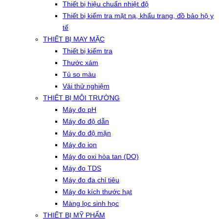
Thiết bị hiệu chuẩn nhiệt độ
Thiết bị kiểm tra mặt nạ, khẩu trang, đồ bảo hộ y
tế
THIẾT BỊ MAY MẶC
Thiết bị kiểm tra
Thước xám
Tủ so màu
Vải thử nghiệm
THIẾT BỊ MÔI TRƯỜNG
Máy đo pH
Máy đo độ dẫn
Máy đo độ mặn
Máy đo ion
Máy đo oxi hòa tan (DO)
Máy đo TDS
Máy đo đa chỉ tiêu
Máy đo kích thước hạt
Màng lọc sinh học
THIẾT BỊ MỸ PHẨM