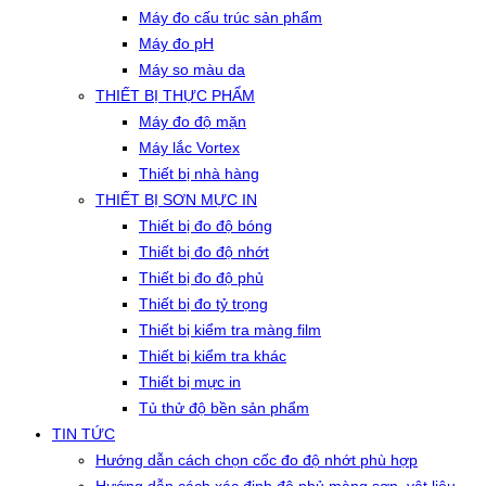
Máy đo cấu trúc sản phẩm
Máy đo pH
Máy so màu da
THIẾT BỊ THỰC PHẨM
Máy đo độ mặn
Máy lắc Vortex
Thiết bị nhà hàng
THIẾT BỊ SƠN MỰC IN
Thiết bị đo độ bóng
Thiết bị đo độ nhớt
Thiết bị đo độ phủ
Thiết bị đo tỷ trọng
Thiết bị kiểm tra màng film
Thiết bị kiểm tra khác
Thiết bị mực in
Tủ thử độ bền sản phẩm
TIN TỨC
Hướng dẫn cách chọn cốc đo độ nhớt phù hợp