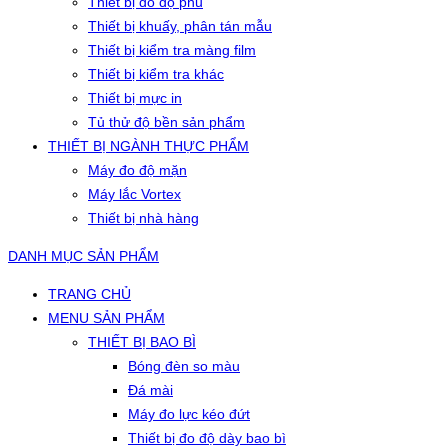
Thiết bị đo độ phủ
Thiết bị khuấy, phân tán mẫu
Thiết bị kiểm tra màng film
Thiết bị kiểm tra khác
Thiết bị mực in
Tủ thử độ bền sản phẩm
THIẾT BỊ NGÀNH THỰC PHẨM
Máy đo độ mặn
Máy lắc Vortex
Thiết bị nhà hàng
DANH MỤC SẢN PHẨM
TRANG CHỦ
MENU SẢN PHẨM
THIẾT BỊ BAO BÌ
Bóng đèn so màu
Đá mài
Máy đo lực kéo đứt
Thiết bị đo độ dày bao bì