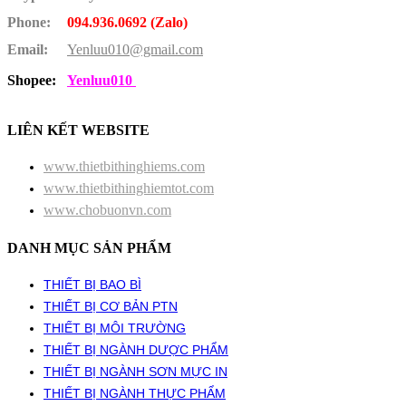
Phone:
094.936.0692 (Zalo)
Email:
Yenluu010@gmail.com
Shopee:
Yenluu010
LIÊN KẾT WEBSITE
www.thietbithinghiems.com
www.thietbithinghiemtot.com
www.chobuonvn.com
DANH MỤC SẢN PHẨM
THIẾT BỊ BAO BÌ
THIẾT BỊ CƠ BẢN PTN
THIẾT BỊ MÔI TRƯỜNG
THIẾT BỊ NGÀNH DƯỢC PHẨM
THIẾT BỊ NGÀNH SƠN MỰC IN
THIẾT BỊ NGÀNH THỰC PHẨM