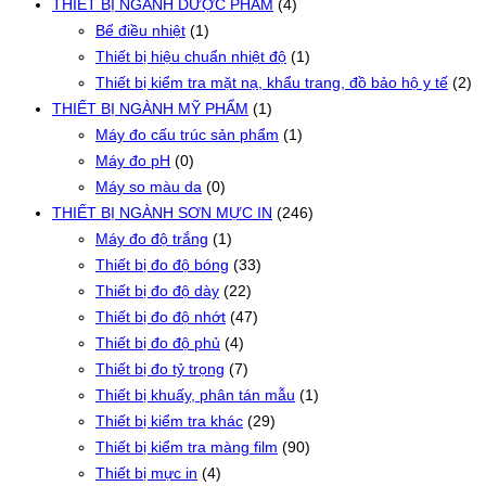
THIẾT BỊ NGÀNH DƯỢC PHẨM
(4)
Bể điều nhiệt
(1)
Thiết bị hiệu chuẩn nhiệt độ
(1)
Thiết bị kiểm tra mặt nạ, khẩu trang, đồ bảo hộ y tế
(2)
THIẾT BỊ NGÀNH MỸ PHẨM
(1)
Máy đo cấu trúc sản phẩm
(1)
Máy đo pH
(0)
Máy so màu da
(0)
THIẾT BỊ NGÀNH SƠN MỰC IN
(246)
Máy đo độ trắng
(1)
Thiết bị đo độ bóng
(33)
Thiết bị đo độ dày
(22)
Thiết bị đo độ nhớt
(47)
Thiết bị đo độ phủ
(4)
Thiết bị đo tỷ trọng
(7)
Thiết bị khuấy, phân tán mẫu
(1)
Thiết bị kiểm tra khác
(29)
Thiết bị kiểm tra màng film
(90)
Thiết bị mực in
(4)