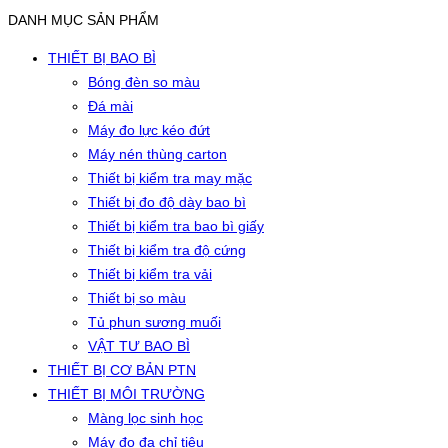
DANH MỤC SẢN PHẨM
THIẾT BỊ BAO BÌ
Bóng đèn so màu
Đá mài
Máy đo lực kéo đứt
Máy nén thùng carton
Thiết bị kiểm tra may mặc
Thiết bị đo độ dày bao bì
Thiết bị kiểm tra bao bì giấy
Thiết bị kiểm tra độ cứng
Thiết bị kiểm tra vải
Thiết bị so màu
Tủ phun sương muối
VẬT TƯ BAO BÌ
THIẾT BỊ CƠ BẢN PTN
THIẾT BỊ MÔI TRƯỜNG
Màng lọc sinh học
Máy đo đa chỉ tiêu