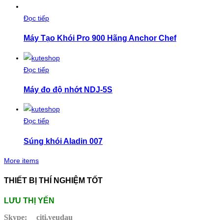
Đọc tiếp
Máy Tạo Khói Pro 900 Hãng Anchor Chef
Đọc tiếp
Máy đo độ nhớt NDJ-5S
Đọc tiếp
Súng khói Aladin 007
More items
THIẾT BỊ THÍ NGHIỆM TỐT
LƯU THỊ YẾN
Skype:
citi.yeudau