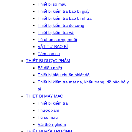
Thiết bị so màu
Thiết bị kiểm tra bao bì giấy
Thiết bị kiểm tra bao bì nhựa
Thiết bị kiểm tra độ cứng
Thiết bị kiểm tra vải
Tủ phun sương muối
VẬT TƯ BAO BÌ
Tấm cao su
THIẾT BỊ DƯỢC PHẨM
Bể điều nhiệt
Thiết bị hiệu chuẩn nhiệt độ
Thiết bị kiểm tra mặt nạ, khẩu trang, đồ bảo hộ y
tế
THIẾT BỊ MAY MẶC
Thiết bị kiểm tra
Thước xám
Tủ so màu
Vải thử nghiệm
THIẾT BỊ MÔI TRƯỜNG